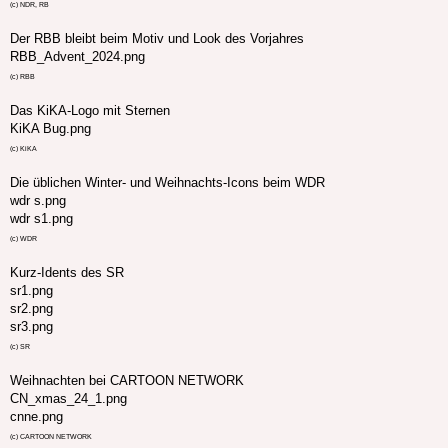
(c) NDR, RB
Der RBB bleibt beim Motiv und Look des Vorjahres
RBB_Advent_2024.png
(c) RBB
Das KiKA-Logo mit Sternen
KiKA Bug.png
(c) KiKA
Die üblichen Winter- und Weihnachts-Icons beim WDR
wdr s.png
wdr s1.png
(c) WDR
Kurz-Idents des SR
sr1.png
sr2.png
sr3.png
(c) SR
Weihnachten bei CARTOON NETWORK
CN_xmas_24_1.png
cnne.png
(c) CARTOON NETWORK