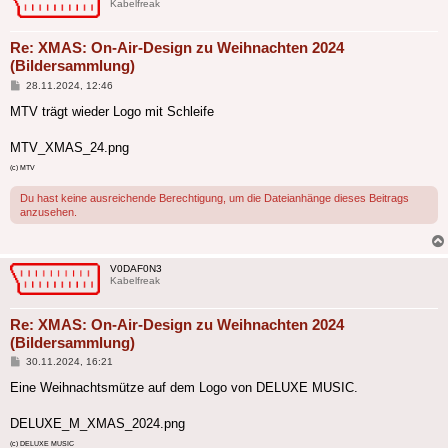
Kabelfreak
Re: XMAS: On-Air-Design zu Weihnachten 2024
(Bildersammlung)
Beitrag
28.11.2024, 12:46
MTV trägt wieder Logo mit Schleife
MTV_XMAS_24.png
(c) MTV
Du hast keine ausreichende Berechtigung, um die Dateianhänge dieses Beitrags
anzusehen.
V0DAF0N3
Kabelfreak
Re: XMAS: On-Air-Design zu Weihnachten 2024
(Bildersammlung)
Beitrag
30.11.2024, 16:21
Eine Weihnachtsmütze auf dem Logo von DELUXE MUSIC.
DELUXE_M_XMAS_2024.png
(c) DELUXE MUSIC