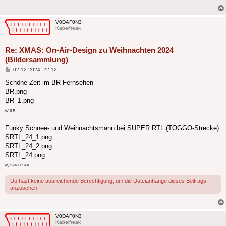
V0DAF0N3
Kabelfreak
Re: XMAS: On-Air-Design zu Weihnachten 2024
(Bildersammlung)
Beitrag
02.12.2024, 22:12
Schöne Zeit im BR Fernsehen
BR.png
BR_1.png
(c) BR
Funky Schnee- und Weihnachtsmann bei SUPER RTL (TOGGO-Strecke)
SRTL_24_1.png
SRTL_24_2.png
SRTL_24.png
(c) SUPER RTL
Du hast keine ausreichende Berechtigung, um die Dateianhänge dieses Beitrags
anzusehen.
V0DAF0N3
Kabelfreak