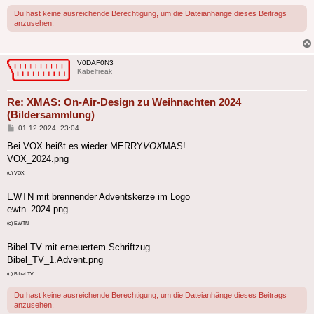
Du hast keine ausreichende Berechtigung, um die Dateianhänge dieses Beitrags
anzusehen.
V0DAF0N3
Kabelfreak
Re: XMAS: On-Air-Design zu Weihnachten 2024
(Bildersammlung)
Beitrag
01.12.2024, 23:04
Bei VOX heißt es wieder MERRY
VOX
MAS!
VOX_2024.png
(c) VOX
EWTN mit brennender Adventskerze im Logo
ewtn_2024.png
(c) EWTN
Bibel TV mit erneuertem Schriftzug
Bibel_TV_1.Advent.png
(c) Bibel TV
Du hast keine ausreichende Berechtigung, um die Dateianhänge dieses Beitrags
anzusehen.