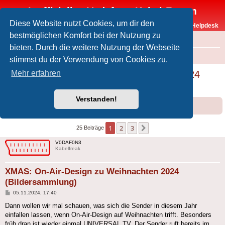
Inoffizielles Vodafone-Kabel-Forum
Diese Website nutzt Cookies, um dir den
Vodafone-Kabel-Helpdesk
bestmöglichen Komfort bei der Nutzung zu
FAQ
bieten. Durch die weitere Nutzung der Webseite
Foren-Übersicht
Offtopic
Medien
stimmst du der Verwendung von Cookies zu.
XMAS: On-Air-Design zu Weihnachten 2024
Mehr erfahren
(Bildersammlung)
Verstanden!
Forumsregeln
Forenregeln
1
2
3
Nächste
25 Beiträge
V0DAF0N3
Kabelfreak
XMAS: On-Air-Design zu Weihnachten 2024
(Bildersammlung)
Beitrag
05.11.2024, 17:40
Dann wollen wir mal schauen, was sich die Sender in diesem Jahr
einfallen lassen, wenn On-Air-Design auf Weihnachten trifft. Besonders
früh dran ist wieder einmal UNIVERSAL TV. Der Sender ruft bereits im