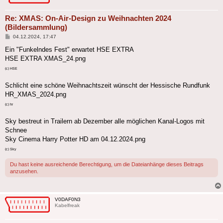
Re: XMAS: On-Air-Design zu Weihnachten 2024
(Bildersammlung)
Beitrag
04.12.2024, 17:47
Ein "Funkelndes Fest" erwartet HSE EXTRA
HSE EXTRA XMAS_24.png
(c) HSE
Schlicht eine schöne Weihnachtszeit wünscht der Hessische Rundfunk
HR_XMAS_2024.png
(c) hr
Sky bestreut in Trailern ab Dezember alle möglichen Kanal-Logos mit
Schnee
Sky Cinema Harry Potter HD am 04.12.2024.png
(c) Sky
Du hast keine ausreichende Berechtigung, um die Dateianhänge dieses Beitrags
anzusehen.
V0DAF0N3
Kabelfreak