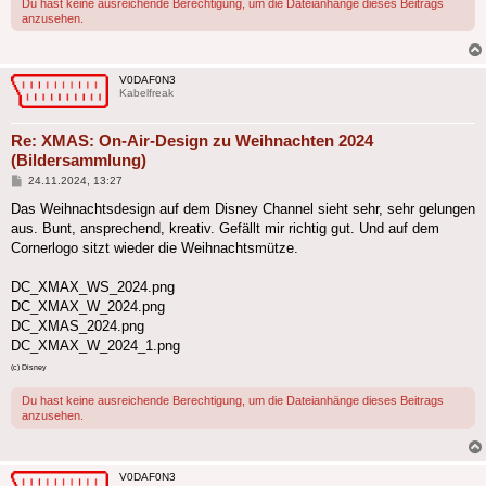
Du hast keine ausreichende Berechtigung, um die Dateianhänge dieses Beitrags
anzusehen.
V0DAF0N3
Kabelfreak
Re: XMAS: On-Air-Design zu Weihnachten 2024
(Bildersammlung)
Beitrag
24.11.2024, 13:27
Das Weihnachtsdesign auf dem Disney Channel sieht sehr, sehr gelungen
aus. Bunt, ansprechend, kreativ. Gefällt mir richtig gut. Und auf dem
Cornerlogo sitzt wieder die Weihnachtsmütze.
DC_XMAX_WS_2024.png
DC_XMAX_W_2024.png
DC_XMAS_2024.png
DC_XMAX_W_2024_1.png
(c) Disney
Du hast keine ausreichende Berechtigung, um die Dateianhänge dieses Beitrags
anzusehen.
V0DAF0N3