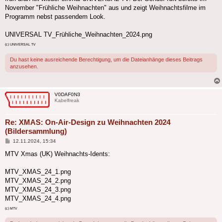
November "Frühliche Weihnachten" aus und zeigt Weihnachtsfilme im
Programm nebst passendem Look.
UNIVERSAL TV_Frühliche_Weihnachten_2024.png
(c) UNIVERSAL TV
Du hast keine ausreichende Berechtigung, um die Dateianhänge dieses Beitrags
anzusehen.
V0DAF0N3
Kabelfreak
Re: XMAS: On-Air-Design zu Weihnachten 2024
(Bildersammlung)
Beitrag
12.11.2024, 15:34
MTV Xmas (UK) Weihnachts-Idents:
MTV_XMAS_24_1.png
MTV_XMAS_24_2.png
MTV_XMAS_24_3.png
MTV_XMAS_24_4.png
(c) MTV