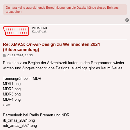
Du hast keine ausreichende Berechtigung, um die Dateianhänge dieses Beitrags
anzusehen.
V0DAF0N3
Kabelfreak
Re: XMAS: On-Air-Design zu Weihnachten 2024
(Bildersammlung)
Beitrag
01.12.2024, 14:53
Pünktlich zum Beginn der Adventszeit laufen in den Programmen wieder
winter- und (vor)weihnachtliche Designs, allerdings gibt es kaum Neues.
Tannengrün beim MDR
MDR1.png
MDR2.png
MDR3.png
MDR4.png
(c) MDR
Partnerlook bei Radio Bremen und NDR
rb_xmas_2024.png
ndr_xmas_2024.png