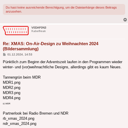
Du hast keine ausreichende Berechtigung, um die Dateianhänge dieses Beitrags
anzusehen.
V0DAF0N3
Kabelfreak
Re: XMAS: On-Air-Design zu Weihnachten 2024
(Bildersammlung)
Beitrag
01.12.2024, 14:53
Pünktlich zum Beginn der Adventszeit laufen in den Programmen wieder
winter- und (vor)weihnachtliche Designs, allerdings gibt es kaum Neues.
Tannengrün beim MDR
MDR1.png
MDR2.png
MDR3.png
MDR4.png
(c) MDR
Partnerlook bei Radio Bremen und NDR
rb_xmas_2024.png
ndr_xmas_2024.png