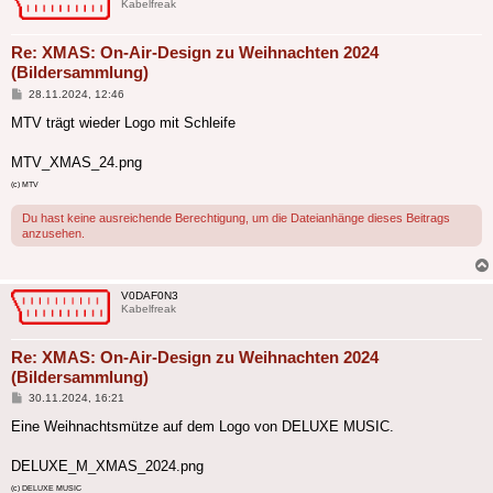
Kabelfreak
Re: XMAS: On-Air-Design zu Weihnachten 2024
(Bildersammlung)
Beitrag
28.11.2024, 12:46
MTV trägt wieder Logo mit Schleife
MTV_XMAS_24.png
(c) MTV
Du hast keine ausreichende Berechtigung, um die Dateianhänge dieses Beitrags
anzusehen.
V0DAF0N3
Kabelfreak
Re: XMAS: On-Air-Design zu Weihnachten 2024
(Bildersammlung)
Beitrag
30.11.2024, 16:21
Eine Weihnachtsmütze auf dem Logo von DELUXE MUSIC.
DELUXE_M_XMAS_2024.png
(c) DELUXE MUSIC