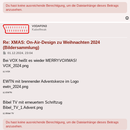
Du hast keine ausreichende Berechtigung, um die Dateianhänge dieses Beitrags
anzusehen.
V0DAF0N3
Kabelfreak
Re: XMAS: On-Air-Design zu Weihnachten 2024
(Bildersammlung)
Beitrag
01.12.2024, 23:04
Bei VOX heißt es wieder MERRY
VOX
MAS!
VOX_2024.png
(c) VOX
EWTN mit brennender Adventskerze im Logo
ewtn_2024.png
(c) EWTN
Bibel TV mit erneuertem Schriftzug
Bibel_TV_1.Advent.png
(c) Bibel TV
Du hast keine ausreichende Berechtigung, um die Dateianhänge dieses Beitrags
anzusehen.