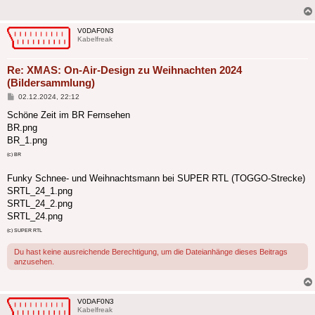
V0DAF0N3
Kabelfreak
Re: XMAS: On-Air-Design zu Weihnachten 2024
(Bildersammlung)
Beitrag
02.12.2024, 22:12
Schöne Zeit im BR Fernsehen
BR.png
BR_1.png
(c) BR
Funky Schnee- und Weihnachtsmann bei SUPER RTL (TOGGO-Strecke)
SRTL_24_1.png
SRTL_24_2.png
SRTL_24.png
(c) SUPER RTL
Du hast keine ausreichende Berechtigung, um die Dateianhänge dieses Beitrags
anzusehen.
V0DAF0N3
Kabelfreak