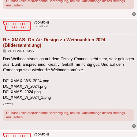
Du hast keine ausreichende Berechtigung, um die Dateianhänge dieses Beitrags
anzusehen.
V0DAF0N3
Kabelfreak
Re: XMAS: On-Air-Design zu Weihnachten 2024
(Bildersammlung)
Beitrag
24.11.2024, 13:27
Das Weihnachtsdesign auf dem Disney Channel sieht sehr, sehr gelungen
aus. Bunt, ansprechend, kreativ. Gefällt mir richtig gut. Und auf dem
Cornerlogo sitzt wieder die Weihnachtsmütze.
DC_XMAX_WS_2024.png
DC_XMAX_W_2024.png
DC_XMAS_2024.png
DC_XMAX_W_2024_1.png
(c) Disney
Du hast keine ausreichende Berechtigung, um die Dateianhänge dieses Beitrags
anzusehen.
V0DAF0N3