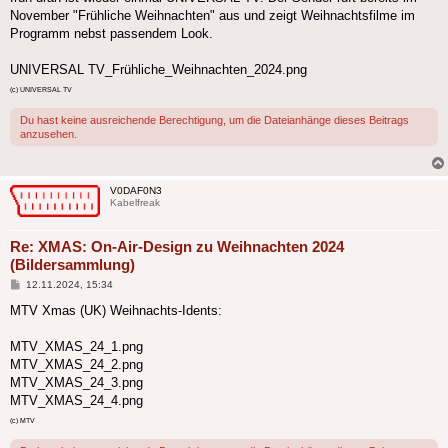
November "Frühliche Weihnachten" aus und zeigt Weihnachtsfilme im
Programm nebst passendem Look.
UNIVERSAL TV_Frühliche_Weihnachten_2024.png
(c) UNIVERSAL TV
Du hast keine ausreichende Berechtigung, um die Dateianhänge dieses Beitrags
anzusehen.
V0DAF0N3
Kabelfreak
Re: XMAS: On-Air-Design zu Weihnachten 2024
(Bildersammlung)
Beitrag
12.11.2024, 15:34
MTV Xmas (UK) Weihnachts-Idents:
MTV_XMAS_24_1.png
MTV_XMAS_24_2.png
MTV_XMAS_24_3.png
MTV_XMAS_24_4.png
(c) MTV