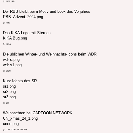
(c) NDR, RB
Der RBB bleibt beim Motiv und Look des Vorjahres
RBB_Advent_2024.png
(c) RBB
Das KiKA-Logo mit Sternen
KiKA Bug.png
(c) KiKA
Die üblichen Winter- und Weihnachts-Icons beim WDR
wdr s.png
wdr s1.png
(c) WDR
Kurz-Idents des SR
sr1.png
sr2.png
sr3.png
(c) SR
Weihnachten bei CARTOON NETWORK
CN_xmas_24_1.png
cnne.png
(c) CARTOON NETWORK