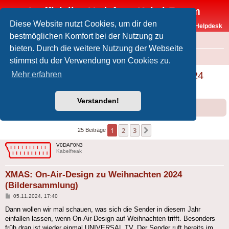
Inoffizielles Vodafone-Kabel-Forum
Diese Website nutzt Cookies, um dir den
Vodafone-Kabel-Helpdesk
bestmöglichen Komfort bei der Nutzung zu
FAQ
bieten. Durch die weitere Nutzung der Webseite
Foren-Übersicht
Offtopic
Medien
stimmst du der Verwendung von Cookies zu.
XMAS: On-Air-Design zu Weihnachten 2024
Mehr erfahren
(Bildersammlung)
Verstanden!
Forumsregeln
Forenregeln
1
2
3
Nächste
25 Beiträge
V0DAF0N3
Kabelfreak
XMAS: On-Air-Design zu Weihnachten 2024
(Bildersammlung)
Beitrag
05.11.2024, 17:40
Dann wollen wir mal schauen, was sich die Sender in diesem Jahr
einfallen lassen, wenn On-Air-Design auf Weihnachten trifft. Besonders
früh dran ist wieder einmal UNIVERSAL TV. Der Sender ruft bereits im