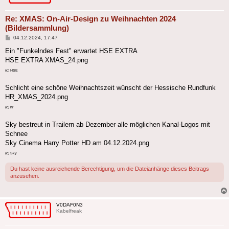
Re: XMAS: On-Air-Design zu Weihnachten 2024
(Bildersammlung)
Beitrag
04.12.2024, 17:47
Ein "Funkelndes Fest" erwartet HSE EXTRA
HSE EXTRA XMAS_24.png
(c) HSE
Schlicht eine schöne Weihnachtszeit wünscht der Hessische Rundfunk
HR_XMAS_2024.png
(c) hr
Sky bestreut in Trailern ab Dezember alle möglichen Kanal-Logos mit
Schnee
Sky Cinema Harry Potter HD am 04.12.2024.png
(c) Sky
Du hast keine ausreichende Berechtigung, um die Dateianhänge dieses Beitrags
anzusehen.
V0DAF0N3
Kabelfreak