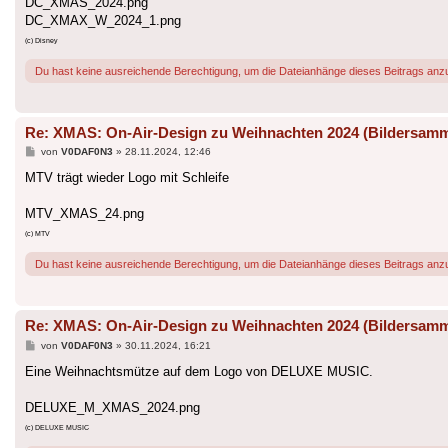
DC_XMAS_2024.png
DC_XMAX_W_2024_1.png
(c) Disney
Du hast keine ausreichende Berechtigung, um die Dateianhänge dieses Beitrags anz
Re: XMAS: On-Air-Design zu Weihnachten 2024 (Bildersam
Beitrag
von
V0DAF0N3
»
28.11.2024, 12:46
MTV trägt wieder Logo mit Schleife
MTV_XMAS_24.png
(c) MTV
Du hast keine ausreichende Berechtigung, um die Dateianhänge dieses Beitrags anz
Re: XMAS: On-Air-Design zu Weihnachten 2024 (Bildersam
Beitrag
von
V0DAF0N3
»
30.11.2024, 16:21
Eine Weihnachtsmütze auf dem Logo von DELUXE MUSIC.
DELUXE_M_XMAS_2024.png
(c) DELUXE MUSIC