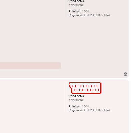
V0DAF0N3
Kabelfreak
Beiträge:
1604
Registriert:
26.02.2020, 21:54
Na
ob
V0DAF0N3
Kabelfreak
Beiträge:
1604
Registriert:
26.02.2020, 21:54