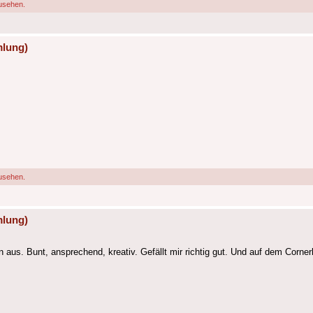
usehen.
mlung)
usehen.
mlung)
us. Bunt, ansprechend, kreativ. Gefällt mir richtig gut. Und auf dem Cornerl