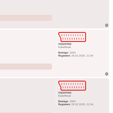
Na
ob
V0DAF0N3
Kabelfreak
Beiträge:
1604
Registriert:
26.02.2020, 21:54
Na
ob
V0DAF0N3
Kabelfreak
Beiträge:
1604
Registriert:
26.02.2020, 21:54