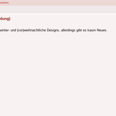
usehen.
mlung)
inter- und (vor)weihnachtliche Designs, allerdings gibt es kaum Neues.