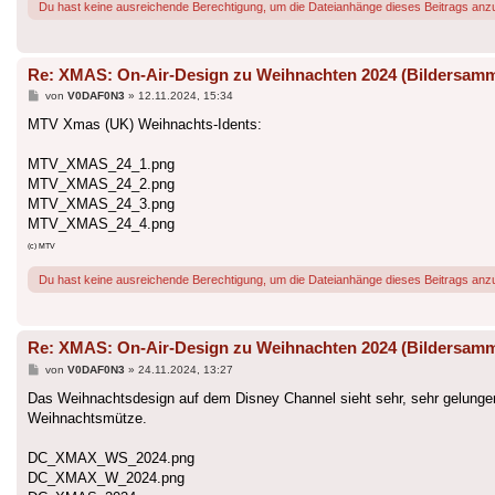
Du hast keine ausreichende Berechtigung, um die Dateianhänge dieses Beitrags anz
Re: XMAS: On-Air-Design zu Weihnachten 2024 (Bildersam
Beitrag
von
V0DAF0N3
»
12.11.2024, 15:34
MTV Xmas (UK) Weihnachts-Idents:
MTV_XMAS_24_1.png
MTV_XMAS_24_2.png
MTV_XMAS_24_3.png
MTV_XMAS_24_4.png
(c) MTV
Du hast keine ausreichende Berechtigung, um die Dateianhänge dieses Beitrags anz
Re: XMAS: On-Air-Design zu Weihnachten 2024 (Bildersam
Beitrag
von
V0DAF0N3
»
24.11.2024, 13:27
Das Weihnachtsdesign auf dem Disney Channel sieht sehr, sehr gelungen a
Weihnachtsmütze.
DC_XMAX_WS_2024.png
DC_XMAX_W_2024.png