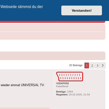
 Webseite stimmst du der
Vodafone-Kabel-Helpdesk
Verstanden!
1
2
3
N
25 Beiträge
V0DAF0N3
ist wieder einmal UNIVERSAL TV.
Kabelfreak
Beiträge:
1604
Registriert:
26.02.2020, 21:54