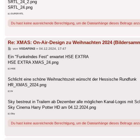
SRTL_24_2.png
SRTL_24.png
(c) SUPER RTL
Du hast keine ausreichende Berechtigung, um die Dateianhänge dieses Beitrags anz
Re: XMAS: On-Air-Design zu Weihnachten 2024 (Bildersam
Beitrag
von
V0DAF0N3
»
04.12.2024, 17:47
Ein "Funkelndes Fest" erwartet HSE EXTRA
HSE EXTRA XMAS_24.png
(c) HSE
Schlicht eine schöne Weihnachtszeit wünscht der Hessische Rundfunk
HR_XMAS_2024.png
(c) hr
Sky bestreut in Trailern ab Dezember alle möglichen Kanal-Logos mit S
Sky Cinema Harry Potter HD am 04.12.2024.png
(c) Sky
Du hast keine ausreichende Berechtigung, um die Dateianhänge dieses Beitrags anz