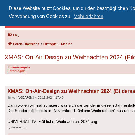
Diese Website nutzt Cookies, um dir den bestmöglichen Kom
Inoff
Verwendung von Cookies zu.
Mehr erfahren
Der Treffp
FAQ
Foren-Übersicht
Offtopic
Medien
XMAS: On-Air-Design zu Weihnachten 2024 (Bi
Forumsregeln
Forenregeln
XMAS: On-Air-Design zu Weihnachten 2024 (Bilder
Beitrag
von
V0DAF0N3
»
05.11.2024, 17:40
Dann wollen wir mal schauen, was sich die Sender in diesem Jahr einfal
Der Sender ruft bereits im November "Frühliche Weihnachten" aus und 
UNIVERSAL TV_Frühliche_Weihnachten_2024.png
(c) UNIVERSAL TV