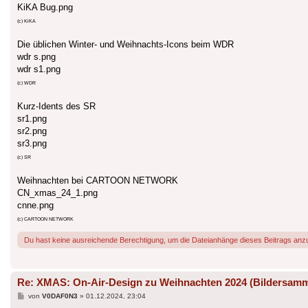
KiKA Bug.png
(c) KiKA
Die üblichen Winter- und Weihnachts-Icons beim WDR
wdr s.png
wdr s1.png
(c) WDR
Kurz-Idents des SR
sr1.png
sr2.png
sr3.png
(c) SR
Weihnachten bei CARTOON NETWORK
CN_xmas_24_1.png
cnne.png
(c) CARTOON NETWORK
Du hast keine ausreichende Berechtigung, um die Dateianhänge dieses Beitrags anz
Re: XMAS: On-Air-Design zu Weihnachten 2024 (Bildersam
Beitrag
von
V0DAF0N3
»
01.12.2024, 23:04