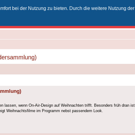
fort bei der Nutzung zu bieten. Durch die weitere Nutzung der
izielles Vodafone-Kabel-Forum
unkt für Kabelkunden von Vodafone - von Kunden für Kunden
ldersammlung)
sammlung)
len lassen, wenn On-Air-Design auf Weihnachten trifft. Besonders früh dran 
zeigt Weihnachtsfilme im Programm nebst passendem Look.