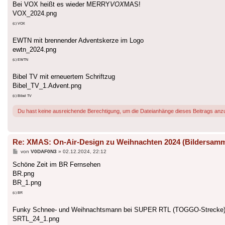
Bei VOX heißt es wieder MERRY
VOX
MAS!
VOX_2024.png
(c) VOX
EWTN mit brennender Adventskerze im Logo
ewtn_2024.png
(c) EWTN
Bibel TV mit erneuertem Schriftzug
Bibel_TV_1.Advent.png
(c) Bibel TV
Du hast keine ausreichende Berechtigung, um die Dateianhänge dieses Beitrags anz
Re: XMAS: On-Air-Design zu Weihnachten 2024 (Bildersam
Beitrag
von
V0DAF0N3
»
02.12.2024, 22:12
Schöne Zeit im BR Fernsehen
BR.png
BR_1.png
(c) BR
Funky Schnee- und Weihnachtsmann bei SUPER RTL (TOGGO-Strecke
SRTL_24_1.png