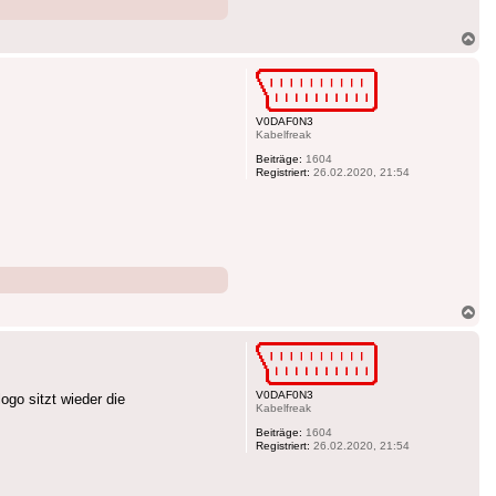
Na
ob
V0DAF0N3
Kabelfreak
Beiträge:
1604
Registriert:
26.02.2020, 21:54
Na
ob
V0DAF0N3
ogo sitzt wieder die
Kabelfreak
Beiträge:
1604
Registriert:
26.02.2020, 21:54