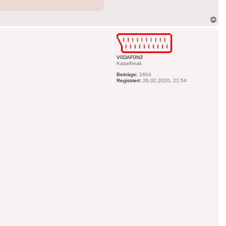
Na
ob
V0DAF0N3
Kabelfreak
Beiträge:
1604
Registriert:
26.02.2020, 21:54