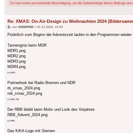
Du hast keine ausreichende Berechtigung, um die Dateianhänge dieses Beitrags anz
Re: XMAS: On-Air-Design zu Weihnachten 2024 (Bildersam
Beitrag
von
V0DAF0N3
»
01.12.2024, 14:53
Pünktlich zum Beginn der Adventszeit laufen in den Programmen wieder w
Tannengrün beim MDR
MDR1.png
MDR2.png
MDR3.png
MDR4.png
(c) MDR
Partnerlook bei Radio Bremen und NDR
rb_xmas_2024.png
ndr_xmas_2024.png
(c) NDR, RB
Der RBB bleibt beim Motiv und Look des Vorjahres
RBB_Advent_2024.png
(c) RBB
Das KiKA-Logo mit Sternen