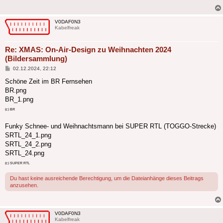
V0DAF0N3
Kabelfreak
Re: XMAS: On-Air-Design zu Weihnachten 2024
(Bildersammlung)
Beitrag
02.12.2024, 22:12
Schöne Zeit im BR Fernsehen
BR.png
BR_1.png
(c) BR
Funky Schnee- und Weihnachtsmann bei SUPER RTL (TOGGO-Strecke)
SRTL_24_1.png
SRTL_24_2.png
SRTL_24.png
(c) SUPER RTL
Du hast keine ausreichende Berechtigung, um die Dateianhänge dieses Beitrags
anzusehen.
V0DAF0N3
Kabelfreak