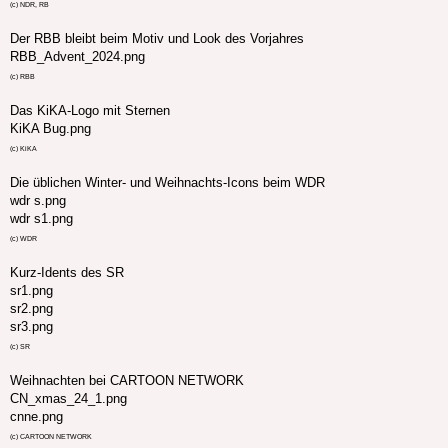
(c) NDR, RB
Der RBB bleibt beim Motiv und Look des Vorjahres
RBB_Advent_2024.png
(c) RBB
Das KiKA-Logo mit Sternen
KiKA Bug.png
(c) KiKA
Die üblichen Winter- und Weihnachts-Icons beim WDR
wdr s.png
wdr s1.png
(c) WDR
Kurz-Idents des SR
sr1.png
sr2.png
sr3.png
(c) SR
Weihnachten bei CARTOON NETWORK
CN_xmas_24_1.png
cnne.png
(c) CARTOON NETWORK