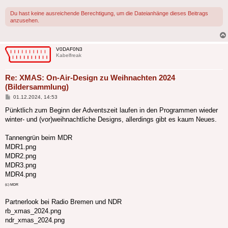
Du hast keine ausreichende Berechtigung, um die Dateianhänge dieses Beitrags
anzusehen.
V0DAF0N3
Kabelfreak
Re: XMAS: On-Air-Design zu Weihnachten 2024
(Bildersammlung)
Beitrag
01.12.2024, 14:53
Pünktlich zum Beginn der Adventszeit laufen in den Programmen wieder
winter- und (vor)weihnachtliche Designs, allerdings gibt es kaum Neues.
Tannengrün beim MDR
MDR1.png
MDR2.png
MDR3.png
MDR4.png
(c) MDR
Partnerlook bei Radio Bremen und NDR
rb_xmas_2024.png
ndr_xmas_2024.png