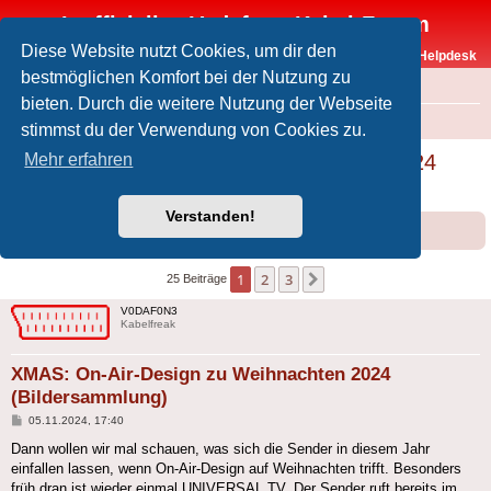
Inoffizielles Vodafone-Kabel-Forum
Diese Website nutzt Cookies, um dir den
Vodafone-Kabel-Helpdesk
bestmöglichen Komfort bei der Nutzung zu
FAQ
bieten. Durch die weitere Nutzung der Webseite
Foren-Übersicht
Offtopic
Medien
stimmst du der Verwendung von Cookies zu.
XMAS: On-Air-Design zu Weihnachten 2024
Mehr erfahren
(Bildersammlung)
Verstanden!
Forumsregeln
Forenregeln
1
2
3
Nächste
25 Beiträge
V0DAF0N3
Kabelfreak
XMAS: On-Air-Design zu Weihnachten 2024
(Bildersammlung)
Beitrag
05.11.2024, 17:40
Dann wollen wir mal schauen, was sich die Sender in diesem Jahr
einfallen lassen, wenn On-Air-Design auf Weihnachten trifft. Besonders
früh dran ist wieder einmal UNIVERSAL TV. Der Sender ruft bereits im