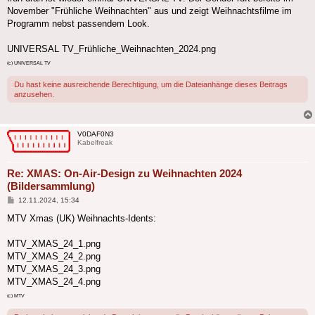
November "Frühliche Weihnachten" aus und zeigt Weihnachtsfilme im
Programm nebst passendem Look.
UNIVERSAL TV_Frühliche_Weihnachten_2024.png
(c) UNIVERSAL TV
Du hast keine ausreichende Berechtigung, um die Dateianhänge dieses Beitrags
anzusehen.
V0DAF0N3
Kabelfreak
Re: XMAS: On-Air-Design zu Weihnachten 2024
(Bildersammlung)
Beitrag
12.11.2024, 15:34
MTV Xmas (UK) Weihnachts-Idents:
MTV_XMAS_24_1.png
MTV_XMAS_24_2.png
MTV_XMAS_24_3.png
MTV_XMAS_24_4.png
(c) MTV