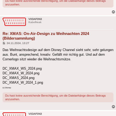
Du hast keine ausreichende Berechtigung, um die Dateianhänge dieses Beitrags
anzusehen.
V0DAF0N3
Kabelfreak
Re: XMAS: On-Air-Design zu Weihnachten 2024
(Bildersammlung)
Beitrag
24.11.2024, 13:27
Das Weihnachtsdesign auf dem Disney Channel sieht sehr, sehr gelungen
aus. Bunt, ansprechend, kreativ. Gefällt mir richtig gut. Und auf dem
Cornerlogo sitzt wieder die Weihnachtsmütze.
DC_XMAX_WS_2024.png
DC_XMAX_W_2024.png
DC_XMAS_2024.png
DC_XMAX_W_2024_1.png
(c) Disney
Du hast keine ausreichende Berechtigung, um die Dateianhänge dieses Beitrags
anzusehen.
V0DAF0N3