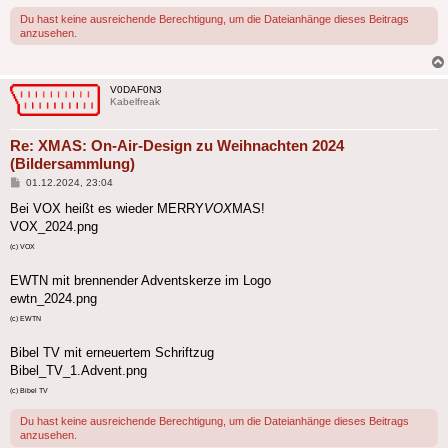
Du hast keine ausreichende Berechtigung, um die Dateianhänge dieses Beitrags
anzusehen.
V0DAF0N3
Kabelfreak
Re: XMAS: On-Air-Design zu Weihnachten 2024
(Bildersammlung)
Beitrag
01.12.2024, 23:04
Bei VOX heißt es wieder MERRY
VOX
MAS!
VOX_2024.png
(c) VOX
EWTN mit brennender Adventskerze im Logo
ewtn_2024.png
(c) EWTN
Bibel TV mit erneuertem Schriftzug
Bibel_TV_1.Advent.png
(c) Bibel TV
Du hast keine ausreichende Berechtigung, um die Dateianhänge dieses Beitrags
anzusehen.