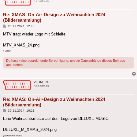
Kabelfreak
Re: XMAS: On-Air-Design zu Weihnachten 2024
(Bildersammlung)
Beitrag
28.11.2024, 12:46
MTV trägt wieder Logo mit Schleife
MTV_XMAS_24.png
(c) MTV
Du hast keine ausreichende Berechtigung, um die Dateianhänge dieses Beitrags
anzusehen.
V0DAF0N3
Kabelfreak
Re: XMAS: On-Air-Design zu Weihnachten 2024
(Bildersammlung)
Beitrag
30.11.2024, 16:21
Eine Weihnachtsmütze auf dem Logo von DELUXE MUSIC.
DELUXE_M_XMAS_2024.png
(c) DELUXE MUSIC