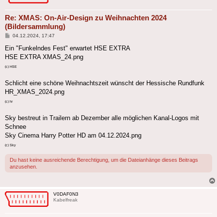
Re: XMAS: On-Air-Design zu Weihnachten 2024
(Bildersammlung)
Beitrag
04.12.2024, 17:47
Ein "Funkelndes Fest" erwartet HSE EXTRA
HSE EXTRA XMAS_24.png
(c) HSE
Schlicht eine schöne Weihnachtszeit wünscht der Hessische Rundfunk
HR_XMAS_2024.png
(c) hr
Sky bestreut in Trailern ab Dezember alle möglichen Kanal-Logos mit
Schnee
Sky Cinema Harry Potter HD am 04.12.2024.png
(c) Sky
Du hast keine ausreichende Berechtigung, um die Dateianhänge dieses Beitrags
anzusehen.
V0DAF0N3
Kabelfreak