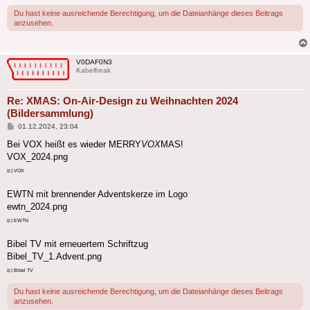
Du hast keine ausreichende Berechtigung, um die Dateianhänge dieses Beitrags
anzusehen.
V0DAF0N3
Kabelfreak
Re: XMAS: On-Air-Design zu Weihnachten 2024
(Bildersammlung)
Beitrag
01.12.2024, 23:04
Bei VOX heißt es wieder MERRY
VOX
MAS!
VOX_2024.png
(c) VOX
EWTN mit brennender Adventskerze im Logo
ewtn_2024.png
(c) EWTN
Bibel TV mit erneuertem Schriftzug
Bibel_TV_1.Advent.png
(c) Bibel TV
Du hast keine ausreichende Berechtigung, um die Dateianhänge dieses Beitrags
anzusehen.