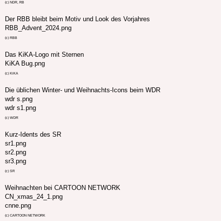
(c) NDR, RB
Der RBB bleibt beim Motiv und Look des Vorjahres
RBB_Advent_2024.png
(c) RBB
Das KiKA-Logo mit Sternen
KiKA Bug.png
(c) KiKA
Die üblichen Winter- und Weihnachts-Icons beim WDR
wdr s.png
wdr s1.png
(c) WDR
Kurz-Idents des SR
sr1.png
sr2.png
sr3.png
(c) SR
Weihnachten bei CARTOON NETWORK
CN_xmas_24_1.png
cnne.png
(c) CARTOON NETWORK