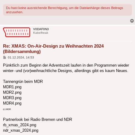
Du hast keine ausreichende Berechtigung, um die Dateianhänge dieses Beitrags
anzusehen.
V0DAF0N3
Kabelfreak
Re: XMAS: On-Air-Design zu Weihnachten 2024
(Bildersammlung)
Beitrag
01.12.2024, 14:53
Pünktlich zum Beginn der Adventszeit laufen in den Programmen wieder
winter- und (vor)weihnachtliche Designs, allerdings gibt es kaum Neues.
Tannengrün beim MDR
MDR1.png
MDR2.png
MDR3.png
MDR4.png
(c) MDR
Partnerlook bei Radio Bremen und NDR
rb_xmas_2024.png
ndr_xmas_2024.png