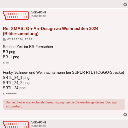
V0DAF0N3
Kabelfreak
Re: XMAS: On-Air-Design zu Weihnachten 2024
(Bildersammlung)
Beitrag
02.12.2024, 22:12
Schöne Zeit im BR Fernsehen
BR.png
BR_1.png
(c) BR
Funky Schnee- und Weihnachtsmann bei SUPER RTL (TOGGO-Strecke)
SRTL_24_1.png
SRTL_24_2.png
SRTL_24.png
(c) SUPER RTL
Du hast keine ausreichende Berechtigung, um die Dateianhänge dieses Beitrags
anzusehen.
V0DAF0N3
Kabelfreak