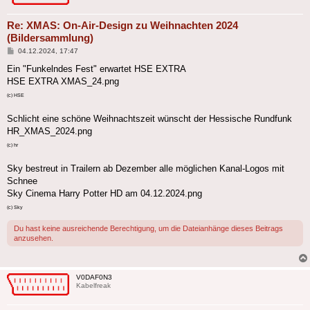
Re: XMAS: On-Air-Design zu Weihnachten 2024
(Bildersammlung)
Beitrag
04.12.2024, 17:47
Ein "Funkelndes Fest" erwartet HSE EXTRA
HSE EXTRA XMAS_24.png
(c) HSE
Schlicht eine schöne Weihnachtszeit wünscht der Hessische Rundfunk
HR_XMAS_2024.png
(c) hr
Sky bestreut in Trailern ab Dezember alle möglichen Kanal-Logos mit
Schnee
Sky Cinema Harry Potter HD am 04.12.2024.png
(c) Sky
Du hast keine ausreichende Berechtigung, um die Dateianhänge dieses Beitrags
anzusehen.
V0DAF0N3
Kabelfreak