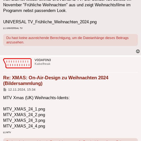
November "Frühliche Weihnachten" aus und zeigt Weihnachtsfilme im
Programm nebst passendem Look.
UNIVERSAL TV_Frühliche_Weihnachten_2024.png
(c) UNIVERSAL TV
Du hast keine ausreichende Berechtigung, um die Dateianhänge dieses Beitrags
anzusehen.
V0DAF0N3
Kabelfreak
Re: XMAS: On-Air-Design zu Weihnachten 2024
(Bildersammlung)
Beitrag
12.11.2024, 15:34
MTV Xmas (UK) Weihnachts-Idents:
MTV_XMAS_24_1.png
MTV_XMAS_24_2.png
MTV_XMAS_24_3.png
MTV_XMAS_24_4.png
(c) MTV