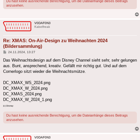
Du hast keine ausreichende Berechtigung, um die Dateianhänge dieses Beitrags
anzusehen.
V0DAF0N3
Kabelfreak
Re: XMAS: On-Air-Design zu Weihnachten 2024
(Bildersammlung)
Beitrag
24.11.2024, 13:27
Das Weihnachtsdesign auf dem Disney Channel sieht sehr, sehr gelungen
aus. Bunt, ansprechend, kreativ. Gefällt mir richtig gut. Und auf dem
Cornerlogo sitzt wieder die Weihnachtsmütze.
DC_XMAX_WS_2024.png
DC_XMAX_W_2024.png
DC_XMAS_2024.png
DC_XMAX_W_2024_1.png
(c) Disney
Du hast keine ausreichende Berechtigung, um die Dateianhänge dieses Beitrags
anzusehen.
V0DAF0N3