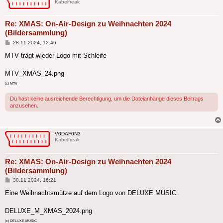
Kabelfreak
Re: XMAS: On-Air-Design zu Weihnachten 2024
(Bildersammlung)
Beitrag
28.11.2024, 12:46
MTV trägt wieder Logo mit Schleife
MTV_XMAS_24.png
(c) MTV
Du hast keine ausreichende Berechtigung, um die Dateianhänge dieses Beitrags
anzusehen.
V0DAF0N3
Kabelfreak
Re: XMAS: On-Air-Design zu Weihnachten 2024
(Bildersammlung)
Beitrag
30.11.2024, 16:21
Eine Weihnachtsmütze auf dem Logo von DELUXE MUSIC.
DELUXE_M_XMAS_2024.png
(c) DELUXE MUSIC