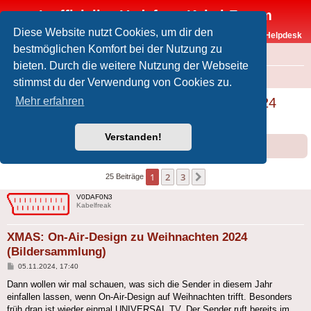
Inoffizielles Vodafone-Kabel-Forum
Diese Website nutzt Cookies, um dir den
Vodafone-Kabel-Helpdesk
bestmöglichen Komfort bei der Nutzung zu
FAQ
bieten. Durch die weitere Nutzung der Webseite
Foren-Übersicht
Offtopic
Medien
stimmst du der Verwendung von Cookies zu.
XMAS: On-Air-Design zu Weihnachten 2024
Mehr erfahren
(Bildersammlung)
Verstanden!
Forumsregeln
Forenregeln
1
2
3
Nächste
25 Beiträge
V0DAF0N3
Kabelfreak
XMAS: On-Air-Design zu Weihnachten 2024
(Bildersammlung)
Beitrag
05.11.2024, 17:40
Dann wollen wir mal schauen, was sich die Sender in diesem Jahr
einfallen lassen, wenn On-Air-Design auf Weihnachten trifft. Besonders
früh dran ist wieder einmal UNIVERSAL TV. Der Sender ruft bereits im