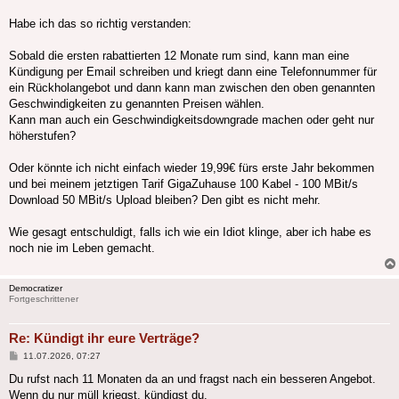
Habe ich das so richtig verstanden:
Sobald die ersten rabattierten 12 Monate rum sind, kann man eine
Kündigung per Email schreiben und kriegt dann eine Telefonnummer für
ein Rückholangebot und dann kann man zwischen den oben genannten
Geschwindigkeiten zu genannten Preisen wählen.
Kann man auch ein Geschwindigkeitsdowngrade machen oder geht nur
höherstufen?
Oder könnte ich nicht einfach wieder 19,99€ fürs erste Jahr bekommen
und bei meinem jetztigen Tarif GigaZuhause 100 Kabel - 100 MBit/s
Download 50 MBit/s Upload bleiben? Den gibt es nicht mehr.
Wie gesagt entschuldigt, falls ich wie ein Idiot klinge, aber ich habe es
noch nie im Leben gemacht.
Democratizer
Fortgeschrittener
Re: Kündigt ihr eure Verträge?
Beitrag
11.07.2026, 07:27
Du rufst nach 11 Monaten da an und fragst nach ein besseren Angebot.
Wenn du nur müll kriegst, kündigst du.