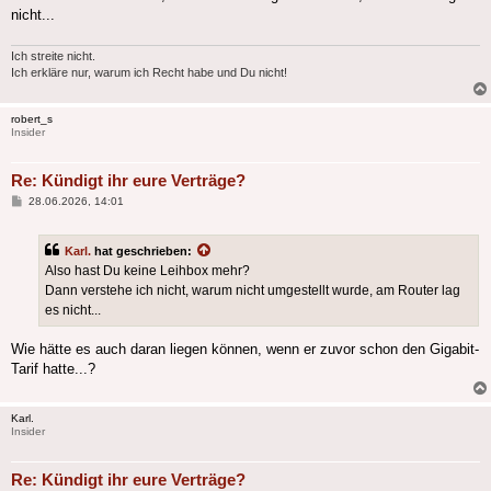
nicht...
Ich streite nicht.
Ich erkläre nur, warum ich Recht habe und Du nicht!
robert_s
Insider
Re: Kündigt ihr eure Verträge?
Beitrag
28.06.2026, 14:01
Karl.
hat geschrieben:
Also hast Du keine Leihbox mehr?
Dann verstehe ich nicht, warum nicht umgestellt wurde, am Router lag
es nicht...
Wie hätte es auch daran liegen können, wenn er zuvor schon den Gigabit-
Tarif hatte...?
Karl.
Insider
Re: Kündigt ihr eure Verträge?