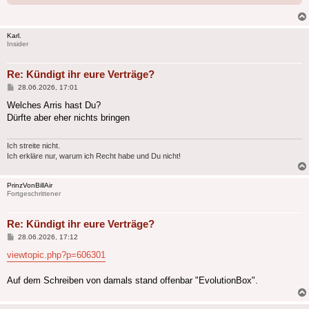
Karl.
Insider
Re: Kündigt ihr eure Verträge?
Beitrag
28.06.2026, 17:01
Welches Arris hast Du?
Dürfte aber eher nichts bringen
Ich streite nicht.
Ich erkläre nur, warum ich Recht habe und Du nicht!
PrinzVonBillAir
Fortgeschrittener
Re: Kündigt ihr eure Verträge?
Beitrag
28.06.2026, 17:12
viewtopic.php?p=606301
Auf dem Schreiben von damals stand offenbar "EvolutionBox".