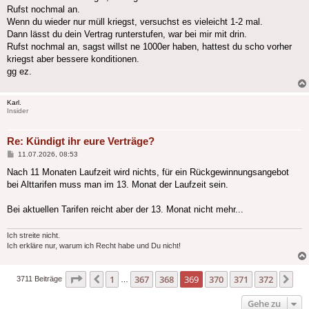
Rufst nochmal an.
Wenn du wieder nur müll kriegst, versuchst es vieleicht 1-2 mal.
Dann lässt du dein Vertrag runterstufen, war bei mir mit drin.
Rufst nochmal an, sagst willst ne 1000er haben, hattest du scho vorher
kriegst aber bessere konditionen.
gg ez.
Karl.
Insider
Re: Kündigt ihr eure Verträge?
Beitrag
11.07.2026, 08:53
Nach 11 Monaten Laufzeit wird nichts, für ein Rückgewinnungsangebot
bei Alttarifen muss man im 13. Monat der Laufzeit sein.
Bei aktuellen Tarifen reicht aber der 13. Monat nicht mehr...
Ich streite nicht.
Ich erkläre nur, warum ich Recht habe und Du nicht!
Seite
369
von
372
1
367
368
369
370
371
372
Vorherige
Nä
3711 Beiträge
…
Gehe zu