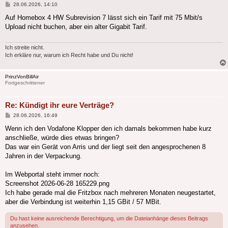
Beitrag
28.06.2026, 14:10
Auf Homebox 4 HW Subrevision 7 lässt sich ein Tarif mit 75 Mbit/s
Upload nicht buchen, aber ein alter Gigabit Tarif.
Ich streite nicht.
Ich erkläre nur, warum ich Recht habe und Du nicht!
PrinzVonBillAir
Fortgeschrittener
Re: Kündigt ihr eure Verträge?
Beitrag
28.06.2026, 16:49
Wenn ich den Vodafone Klopper den ich damals bekommen habe kurz
anschließe, würde dies etwas bringen?
Das war ein Gerät von Arris und der liegt seit den angesprochenen 8
Jahren in der Verpackung.
Im Webportal steht immer noch:
Screenshot 2026-06-28 165229.png
Ich habe gerade mal die Fritzbox nach mehreren Monaten neugestartet,
aber die Verbindung ist weiterhin 1,15 GBit / 57 MBit.
Du hast keine ausreichende Berechtigung, um die Dateianhänge dieses Beitrags
anzusehen.