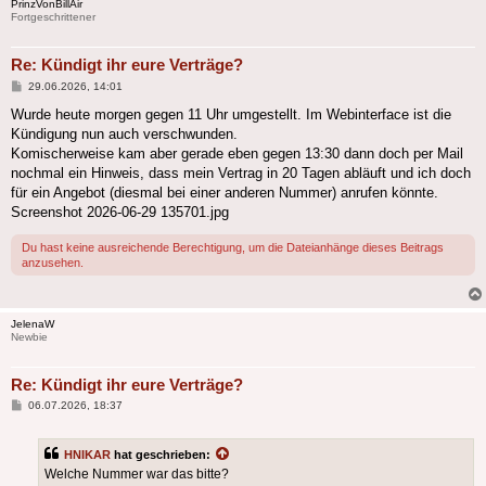
PrinzVonBillAir
Fortgeschrittener
Re: Kündigt ihr eure Verträge?
Beitrag
29.06.2026, 14:01
Wurde heute morgen gegen 11 Uhr umgestellt. Im Webinterface ist die
Kündigung nun auch verschwunden.
Komischerweise kam aber gerade eben gegen 13:30 dann doch per Mail
nochmal ein Hinweis, dass mein Vertrag in 20 Tagen abläuft und ich doch
für ein Angebot (diesmal bei einer anderen Nummer) anrufen könnte.
Screenshot 2026-06-29 135701.jpg
Du hast keine ausreichende Berechtigung, um die Dateianhänge dieses Beitrags
anzusehen.
JelenaW
Newbie
Re: Kündigt ihr eure Verträge?
Beitrag
06.07.2026, 18:37
HNIKAR
hat geschrieben:
Welche Nummer war das bitte?