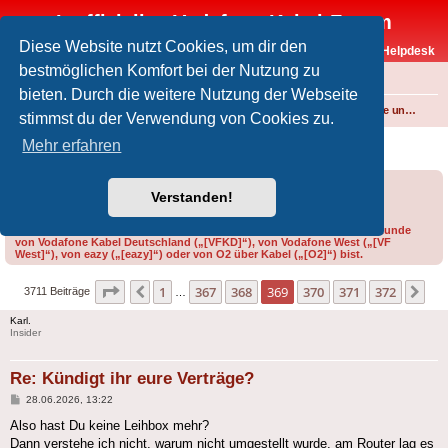
Inoffizielles Vodafone-Kabel-Forum
Diese Website nutzt Cookies, um dir den
Vodafone-Kabel-Helpdesk
bestmöglichen Komfort bei der Nutzung zu
FAQ
bieten. Durch die weitere Nutzung der Webseite
Foren-Übersicht
Internet und Telefon über Kabel
Produkte, Verträge und Allgemeines
stimmst du der Verwendung von Cookies zu.
Kündigt ihr eure Verträge?
Mehr erfahren
Forumsregeln
Forenregeln
Verstanden!
Bitte gib bei der Erstellung eines Threads im Feld „Präfix“ an, ob du Kunde
von Vodafone Kabel Deutschland („[VFKD]“), von Vodafone West („[VF
West]“), von eazy („[eazy]“) oder von O2 über Kabel („[O2]“) bist.
Seite
369
von
372
1
367
368
369
370
371
372
Vorherige
Nä
3711 Beiträge
…
Karl.
Insider
Re: Kündigt ihr eure Verträge?
Beitrag
28.06.2026, 13:22
Also hast Du keine Leihbox mehr?
Dann verstehe ich nicht, warum nicht umgestellt wurde, am Router lag es