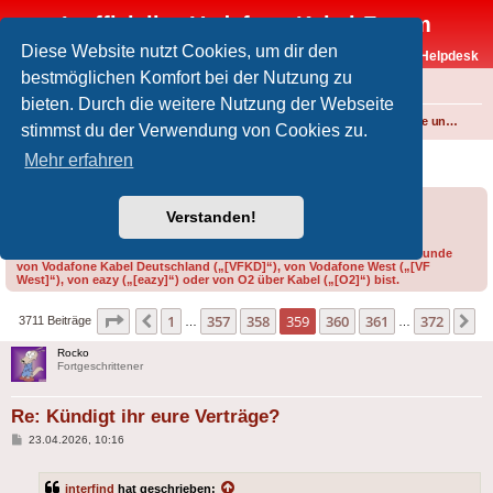
Inoffizielles Vodafone-Kabel-Forum
Diese Website nutzt Cookies, um dir den
Vodafone-Kabel-Helpdesk
bestmöglichen Komfort bei der Nutzung zu
FAQ
bieten. Durch die weitere Nutzung der Webseite
Foren-Übersicht
Internet und Telefon über Kabel
Produkte, Verträge und Allgemeines
stimmst du der Verwendung von Cookies zu.
Kündigt ihr eure Verträge?
Mehr erfahren
Forumsregeln
Forenregeln
Verstanden!
Bitte gib bei der Erstellung eines Threads im Feld „Präfix“ an, ob du Kunde
von Vodafone Kabel Deutschland („[VFKD]“), von Vodafone West („[VF
West]“), von eazy („[eazy]“) oder von O2 über Kabel („[O2]“) bist.
Seite
359
von
372
1
357
358
359
360
361
372
Vorherige
N
3711 Beiträge
…
…
Rocko
Fortgeschrittener
Re: Kündigt ihr eure Verträge?
Beitrag
23.04.2026, 10:16
interfind
hat geschrieben: