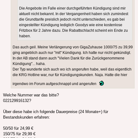
Die Angebote im Falle einer durchgeführten Kündigung sind mir
aktuell nicht bekannt. In der Vergangenheit haben sich zumindest
die Grundtarife preislich jedoch nicht unterschieden, es gab bei
eingestellter Kündigung lediglich Goodys wie eine kostenlose
Fritzbox für 2 Jahre dazu. Die Rabattschlacht scheint ein Ende zu
haben.
Das auch geil. Meine Verlängerung von GigaZuhause 1000/75 zu 39,99
ging angeblich auch nur "mit" Kündigung. Ich hatte nur nicht gekündigt.
In der AB stand dann auch "Vielen Dank für die Zurückgenommene
Kündigung"... haha.
Der Typ wunderte sich auch wo ich angerufen habe, weil das eigentlich
die KRG Hotline war, nur für Kündigungskunden. Naja. Hatte die hier
irgendwo im Forum aufgeschnappt und angerufen
Welche Nummer war das bitte?
022129916132?
Über diese habe ich folgende Dauerpreise (24 Monate+) für
Bestandskunden erfahren:
50/50 für 24,99 €
150/75 für 29,99 €