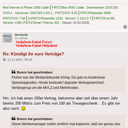
|
Red Internet & Phone 1000 Cable
FRITZ!Box 6591 Cable . Downstream: DOCSIS
|
3.0/3.1 . Upstream: DOCSIS 3.0/3.1 . FRITZ!OS: 8.25
FRITZ!Repeater 6000 .
|
|
FRITZ!OS: 7.58
2xFRITZ!Powerline 1220 . Version: 2.13.0.2-7
FRITZ!Fon M2 .
Version: 4.88
|
FRITZ!Smart Thermo 301
- [Stand: 20.03.2026]
DerSarde
Co-Admin
Re: Kündigt ihr eure Verträge?
Beitrag
11.11.2017, 00:22
Bonzo hat geschrieben:
Früher war der Bestandskunde König. Da gab es kostenlose
Speedupgrades. Heute bedeutet Upgrade Vertragswechsel,
Verlängerug um die MVLZ und Mehrkosten.
Hm, ich hab einen 100er-Vertrag, bekomme aber seit über einem Jahr
bereits 200 Mbit/s zum Preis von 100 als Treuegeschenk... Es gibt sie
also noch.
Bonzo hat geschrieben:
Diese Werbemanager sollen endlich mal kapieren, daß sie genau das