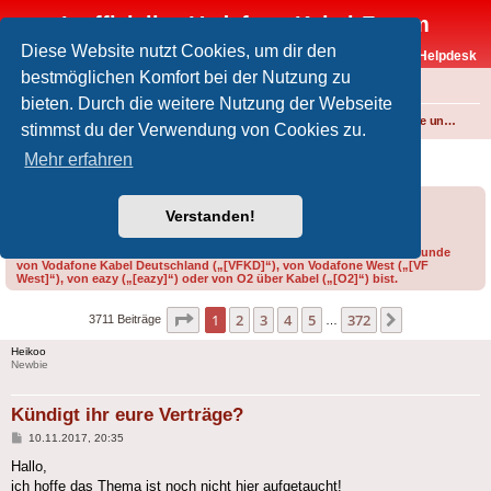
Inoffizielles Vodafone-Kabel-Forum
Diese Website nutzt Cookies, um dir den
Vodafone-Kabel-Helpdesk
bestmöglichen Komfort bei der Nutzung zu
FAQ
bieten. Durch die weitere Nutzung der Webseite
Foren-Übersicht
Internet und Telefon über Kabel
Produkte, Verträge und Allgemeines
stimmst du der Verwendung von Cookies zu.
Kündigt ihr eure Verträge?
Mehr erfahren
Forumsregeln
Forenregeln
Verstanden!
Bitte gib bei der Erstellung eines Threads im Feld „Präfix“ an, ob du Kunde
von Vodafone Kabel Deutschland („[VFKD]“), von Vodafone West („[VF
West]“), von eazy („[eazy]“) oder von O2 über Kabel („[O2]“) bist.
Seite
1
von
372
1
2
3
4
5
372
Nächste
3711 Beiträge
…
Heikoo
Newbie
Kündigt ihr eure Verträge?
Beitrag
10.11.2017, 20:35
Hallo,
ich hoffe das Thema ist noch nicht hier aufgetaucht!