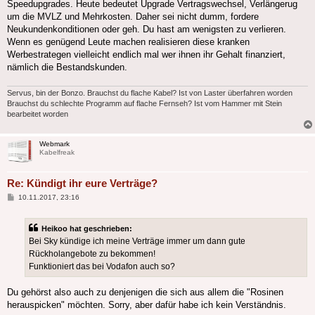
Speedupgrades. Heute bedeutet Upgrade Vertragswechsel, Verlängerug
um die MVLZ und Mehrkosten. Daher sei nicht dumm, fordere
Neukundenkonditionen oder geh. Du hast am wenigsten zu verlieren.
Wenn es genügend Leute machen realisieren diese kranken
Werbestrategen vielleicht endlich mal wer ihnen ihr Gehalt finanziert,
nämlich die Bestandskunden.
Servus, bin der Bonzo. Brauchst du flache Kabel? Ist von Laster überfahren worden
Brauchst du schlechte Programm auf flache Fernseh? Ist vom Hammer mit Stein
bearbeitet worden
Webmark
Kabelfreak
Re: Kündigt ihr eure Verträge?
Beitrag
10.11.2017, 23:16
Heikoo hat geschrieben:
Bei Sky kündige ich meine Verträge immer um dann gute
Rückholangebote zu bekommen!
Funktioniert das bei Vodafon auch so?
Du gehörst also auch zu denjenigen die sich aus allem die "Rosinen
herauspicken" möchten. Sorry, aber dafür habe ich kein Verständnis.