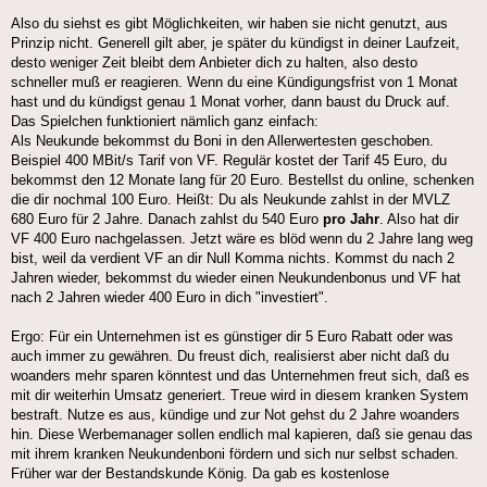
Also du siehst es gibt Möglichkeiten, wir haben sie nicht genutzt, aus
Prinzip nicht. Generell gilt aber, je später du kündigst in deiner Laufzeit,
desto weniger Zeit bleibt dem Anbieter dich zu halten, also desto
schneller muß er reagieren. Wenn du eine Kündigungsfrist von 1 Monat
hast und du kündigst genau 1 Monat vorher, dann baust du Druck auf.
Das Spielchen funktioniert nämlich ganz einfach:
Als Neukunde bekommst du Boni in den Allerwertesten geschoben.
Beispiel 400 MBit/s Tarif von VF. Regulär kostet der Tarif 45 Euro, du
bekommst den 12 Monate lang für 20 Euro. Bestellst du online, schenken
die dir nochmal 100 Euro. Heißt: Du als Neukunde zahlst in der MVLZ
680 Euro für 2 Jahre. Danach zahlst du 540 Euro
pro Jahr
. Also hat dir
VF 400 Euro nachgelassen. Jetzt wäre es blöd wenn du 2 Jahre lang weg
bist, weil da verdient VF an dir Null Komma nichts. Kommst du nach 2
Jahren wieder, bekommst du wieder einen Neukundenbonus und VF hat
nach 2 Jahren wieder 400 Euro in dich "investiert".
Ergo: Für ein Unternehmen ist es günstiger dir 5 Euro Rabatt oder was
auch immer zu gewähren. Du freust dich, realisierst aber nicht daß du
woanders mehr sparen könntest und das Unternehmen freut sich, daß es
mit dir weiterhin Umsatz generiert. Treue wird in diesem kranken System
bestraft. Nutze es aus, kündige und zur Not gehst du 2 Jahre woanders
hin. Diese Werbemanager sollen endlich mal kapieren, daß sie genau das
mit ihrem kranken Neukundenboni fördern und sich nur selbst schaden.
Früher war der Bestandskunde König. Da gab es kostenlose