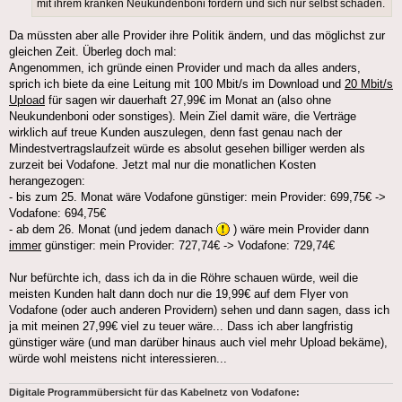
mit ihrem kranken Neukundenboni fördern und sich nur selbst schaden.
Da müssten aber alle Provider ihre Politik ändern, und das möglichst zur
gleichen Zeit. Überleg doch mal:
Angenommen, ich gründe einen Provider und mach da alles anders,
sprich ich biete da eine Leitung mit 100 Mbit/s im Download und
20 Mbit/s
Upload
für sagen wir dauerhaft 27,99€ im Monat an (also ohne
Neukundenboni oder sonstiges). Mein Ziel damit wäre, die Verträge
wirklich auf treue Kunden auszulegen, denn fast genau nach der
Mindestvertragslaufzeit würde es absolut gesehen billiger werden als
zurzeit bei Vodafone. Jetzt mal nur die monatlichen Kosten
herangezogen:
- bis zum 25. Monat wäre Vodafone günstiger: mein Provider: 699,75€ ->
Vodafone: 694,75€
- ab dem 26. Monat (und jedem danach
) wäre mein Provider dann
immer
günstiger: mein Provider: 727,74€ -> Vodafone: 729,74€
Nur befürchte ich, dass ich da in die Röhre schauen würde, weil die
meisten Kunden halt dann doch nur die 19,99€ auf dem Flyer von
Vodafone (oder auch anderen Providern) sehen und dann sagen, dass ich
ja mit meinen 27,99€ viel zu teuer wäre... Dass ich aber langfristig
günstiger wäre (und man darüber hinaus auch viel mehr Upload bekäme),
würde wohl meistens nicht interessieren...
Digitale Programmübersicht für das Kabelnetz von Vodafone: