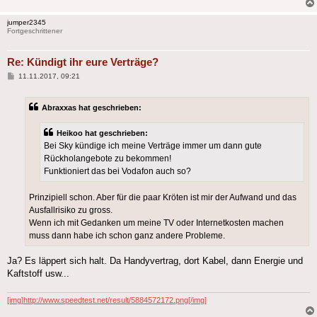
jumper2345
Fortgeschrittener
Re: Kündigt ihr eure Verträge?
Beitrag
11.11.2017, 09:21
Abraxxas hat geschrieben:
Heikoo hat geschrieben:
Bei Sky kündige ich meine Verträge immer um dann gute
Rückholangebote zu bekommen!
Funktioniert das bei Vodafon auch so?
Prinzipiell schon. Aber für die paar Kröten ist mir der Aufwand und das
Ausfallrisiko zu gross.
Wenn ich mit Gedanken um meine TV oder Internetkosten machen
muss dann habe ich schon ganz andere Probleme.
Ja? Es läppert sich halt. Da Handyvertrag, dort Kabel, dann Energie und
Kaftstoff usw...
[img]http://www.speedtest.net/result/5884572172.png[/img]