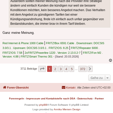
Außerdem sollten meiner Meinung nach die Provider ihre Strategie
ändern und einfach Kunden die kündigen nur weil sie bessere
Konditionen möchten, kein besseres Angebot machen. Das Verhalten
mit dem Angebot zu günstigeren Tarifen bei einer
Kündigungsandrohung, finde ich einfach auch unfair gegenüber von
Bestandskunden, die immer brav in ihrem Tarif bleiben.
Ganz meine Meinung.
|
Red Internet & Phone 1000 Cable
FRITZ!Box 6591 Cable . Downstream: DOCSIS
|
3.0/3.1 . Upstream: DOCSIS 3.0/3.1 . FRITZ!OS: 8.25
FRITZ!Repeater 6000 .
|
|
FRITZ!OS: 7.58
2xFRITZ!Powerline 1220 . Version: 2.13.0.2-7
FRITZ!Fon M2 .
Version: 4.88
|
FRITZ!Smart Thermo 301
- [Stand: 20.03.2026]
Seite
1
von
372
1
2
3
4
5
372
Nächste
3711 Beiträge
…
Gehe zu
Foren-Übersicht
Kontakt
Alle Zeiten sind
UTC+02:00
Forenregeln
-
Impressum und Kontaktstelle nach DSA
-
Datenschutz
-
Partner
Powered by
phpBB
® Forum Software © phpBB Limited
Logo provided by
Annika Miersen Design