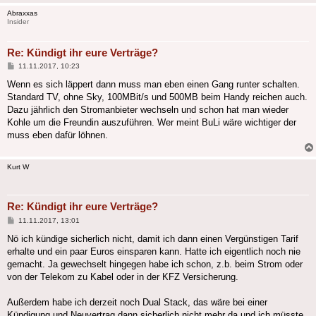
Abraxxas
Insider
Re: Kündigt ihr eure Verträge?
Beitrag
11.11.2017, 10:23
Wenn es sich läppert dann muss man eben einen Gang runter schalten.
Standard TV, ohne Sky, 100MBit/s und 500MB beim Handy reichen auch.
Dazu jährlich den Stromanbieter wechseln und schon hat man wieder
Kohle um die Freundin auszuführen. Wer meint BuLi wäre wichtiger der
muss eben dafür löhnen.
Kurt W
Re: Kündigt ihr eure Verträge?
Beitrag
11.11.2017, 13:01
Nö ich kündige sicherlich nicht, damit ich dann einen Vergünstigen Tarif
erhalte und ein paar Euros einsparen kann. Hatte ich eigentlich noch nie
gemacht. Ja gewechselt hingegen habe ich schon, z.b. beim Strom oder
von der Telekom zu Kabel oder in der KFZ Versicherung.
Außerdem habe ich derzeit noch Dual Stack, das wäre bei einer
Kündigung und Neuvertrag dann sicherlich nicht mehr da und ich müsste