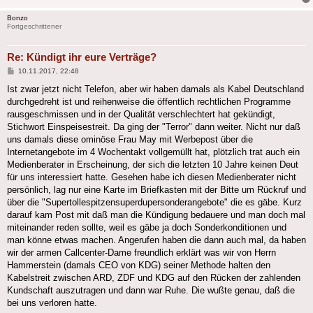
Bonzo
Fortgeschrittener
Re: Kündigt ihr eure Verträge?
Beitrag
10.11.2017, 22:48
Ist zwar jetzt nicht Telefon, aber wir haben damals als Kabel Deutschland
durchgedreht ist und reihenweise die öffentlich rechtlichen Programme
rausgeschmissen und in der Qualität verschlechtert hat gekündigt,
Stichwort Einspeisestreit. Da ging der "Terror" dann weiter. Nicht nur daß
uns damals diese ominöse Frau May mit Werbepost über die
Internetangebote im 4 Wochentakt vollgemüllt hat, plötzlich trat auch ein
Medienberater in Erscheinung, der sich die letzten 10 Jahre keinen Deut
für uns interessiert hatte. Gesehen habe ich diesen Medienberater nicht
persönlich, lag nur eine Karte im Briefkasten mit der Bitte um Rückruf und
über die "Supertollespitzensuperdupersonderangebote" die es gäbe. Kurz
darauf kam Post mit daß man die Kündigung bedauere und man doch mal
miteinander reden sollte, weil es gäbe ja doch Sonderkonditionen und
man könne etwas machen. Angerufen haben die dann auch mal, da haben
wir der armen Callcenter-Dame freundlich erklärt was wir von Herrn
Hammerstein (damals CEO von KDG) seiner Methode halten den
Kabelstreit zwischen ARD, ZDF und KDG auf den Rücken der zahlenden
Kundschaft auszutragen und dann war Ruhe. Die wußte genau, daß die
bei uns verloren hatte.