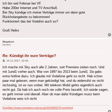
Ich bin seit Februar bei VF.
Habe 200er Internet und TV Anschluß.
Bei Sky kündige ich meine Verträge immer um dann gute
Rückholangebote zu bekommen!
Funktioniert das bei Vodafon auch so?
Gruß Heiko
Megabum
Newbie
Re: Kündigt ihr eure Verträge?
Beitrag
10.11.2017, 22:43
Ich mache mit Sky auch alle 2 Jahren, seit Premiere zeiten noch. Und
mit 1und1 vorher auch. War von 1997 bis 2013 beim 1und1. Da gabs
extra hotline dazu. Ich glaube mit Vodafone geht so nicht. Hab schon
paar mal gelesen, wenn man gekündigt hat, und du widerrufst es nicht
rechzeitig, ist es nun vorbei. Mit telekom Mobil gehts eigentlich auch
recht gut. Da hab ich auch noch nie volle Preis bezahlt. Ich würde sagen,
es geht immer und überall. Aber ob man dafür Kündigen muss beim
Vodafone weis ich nicht
[img]http://www.speedtest.net/result/2634859279.png[/img]