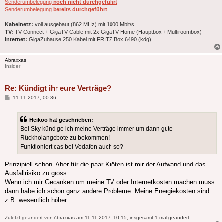
Senderumbelegung
noch nicht durchgeführt
Senderumbelegung
bereits durchgeführt
Kabelnetz:
voll ausgebaut (862 MHz) mit 1000 Mbit/s
TV:
TV Connect + GigaTV Cable mit 2x GigaTV Home (Hauptbox + Multiroombox)
Internet:
GigaZuhause 250 Kabel mit FRITZ!Box 6490 (kdg)
Abraxxas
Insider
Re: Kündigt ihr eure Verträge?
Beitrag
11.11.2017, 00:36
Heikoo hat geschrieben:
Bei Sky kündige ich meine Verträge immer um dann gute
Rückholangebote zu bekommen!
Funktioniert das bei Vodafon auch so?
Prinzipiell schon. Aber für die paar Kröten ist mir der Aufwand und das
Ausfallrisiko zu gross.
Wenn ich mir Gedanken um meine TV oder Internetkosten machen muss
dann habe ich schon ganz andere Probleme. Meine Energiekosten sind
z.B. wesentlich höher.
Zuletzt geändert von
Abraxxas
am 11.11.2017, 10:15, insgesamt 1-mal geändert.