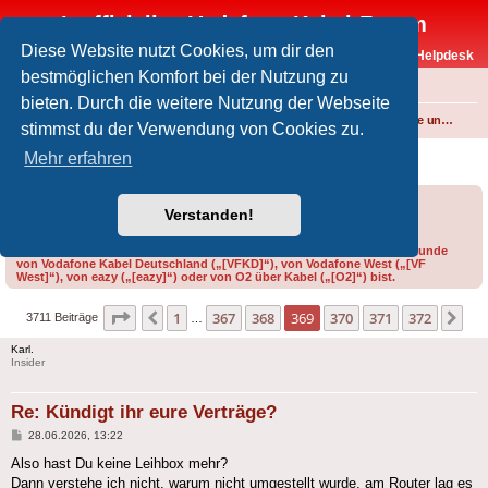
Inoffizielles Vodafone-Kabel-Forum
Diese Website nutzt Cookies, um dir den
Vodafone-Kabel-Helpdesk
bestmöglichen Komfort bei der Nutzung zu
FAQ
bieten. Durch die weitere Nutzung der Webseite
Foren-Übersicht
Internet und Telefon über Kabel
Produkte, Verträge und Allgemeines
stimmst du der Verwendung von Cookies zu.
Kündigt ihr eure Verträge?
Mehr erfahren
Forumsregeln
Forenregeln
Verstanden!
Bitte gib bei der Erstellung eines Threads im Feld „Präfix“ an, ob du Kunde
von Vodafone Kabel Deutschland („[VFKD]“), von Vodafone West („[VF
West]“), von eazy („[eazy]“) oder von O2 über Kabel („[O2]“) bist.
Seite
369
von
372
1
367
368
369
370
371
372
Vorherige
Nä
3711 Beiträge
…
Karl.
Insider
Re: Kündigt ihr eure Verträge?
Beitrag
28.06.2026, 13:22
Also hast Du keine Leihbox mehr?
Dann verstehe ich nicht, warum nicht umgestellt wurde, am Router lag es