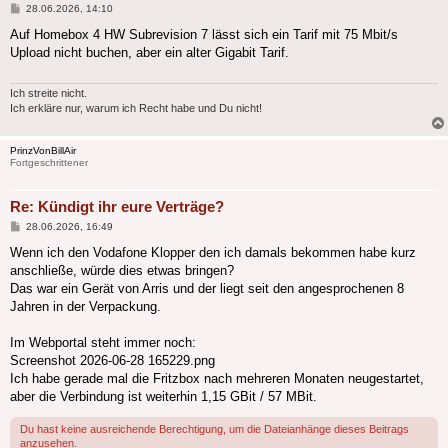
Beitrag
28.06.2026, 14:10
Auf Homebox 4 HW Subrevision 7 lässt sich ein Tarif mit 75 Mbit/s
Upload nicht buchen, aber ein alter Gigabit Tarif.
Ich streite nicht.
Ich erkläre nur, warum ich Recht habe und Du nicht!
PrinzVonBillAir
Fortgeschrittener
Re: Kündigt ihr eure Verträge?
Beitrag
28.06.2026, 16:49
Wenn ich den Vodafone Klopper den ich damals bekommen habe kurz
anschließe, würde dies etwas bringen?
Das war ein Gerät von Arris und der liegt seit den angesprochenen 8
Jahren in der Verpackung.
Im Webportal steht immer noch:
Screenshot 2026-06-28 165229.png
Ich habe gerade mal die Fritzbox nach mehreren Monaten neugestartet,
aber die Verbindung ist weiterhin 1,15 GBit / 57 MBit.
Du hast keine ausreichende Berechtigung, um die Dateianhänge dieses Beitrags
anzusehen.