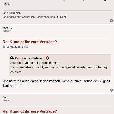
nicht...
Ich streite nicht.
Ich erkläre nur, warum ich Recht habe und Du nicht!
robert_s
Insider
Re: Kündigt ihr eure Verträge?
Beitrag
28.06.2026, 14:01
Karl.
hat geschrieben:
Also hast Du keine Leihbox mehr?
Dann verstehe ich nicht, warum nicht umgestellt wurde, am Router lag
es nicht...
Wie hätte es auch daran liegen können, wenn er zuvor schon den Gigabit-
Tarif hatte...?
Karl.
Insider
Re: Kündigt ihr eure Verträge?