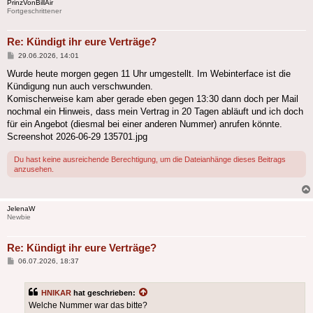
PrinzVonBillAir
Fortgeschrittener
Re: Kündigt ihr eure Verträge?
Beitrag
29.06.2026, 14:01
Wurde heute morgen gegen 11 Uhr umgestellt. Im Webinterface ist die
Kündigung nun auch verschwunden.
Komischerweise kam aber gerade eben gegen 13:30 dann doch per Mail
nochmal ein Hinweis, dass mein Vertrag in 20 Tagen abläuft und ich doch
für ein Angebot (diesmal bei einer anderen Nummer) anrufen könnte.
Screenshot 2026-06-29 135701.jpg
Du hast keine ausreichende Berechtigung, um die Dateianhänge dieses Beitrags
anzusehen.
JelenaW
Newbie
Re: Kündigt ihr eure Verträge?
Beitrag
06.07.2026, 18:37
HNIKAR
hat geschrieben:
Welche Nummer war das bitte?