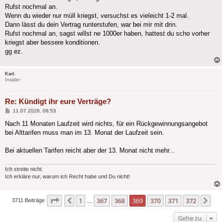
Rufst nochmal an.
Wenn du wieder nur müll kriegst, versuchst es vieleicht 1-2 mal.
Dann lässt du dein Vertrag runterstufen, war bei mir mit drin.
Rufst nochmal an, sagst willst ne 1000er haben, hattest du scho vorher
kriegst aber bessere konditionen.
gg ez.
Karl.
Insider
Re: Kündigt ihr eure Verträge?
Beitrag
11.07.2026, 08:53
Nach 11 Monaten Laufzeit wird nichts, für ein Rückgewinnungsangebot
bei Alttarifen muss man im 13. Monat der Laufzeit sein.
Bei aktuellen Tarifen reicht aber der 13. Monat nicht mehr...
Ich streite nicht.
Ich erkläre nur, warum ich Recht habe und Du nicht!
Seite
369
von
372
1
367
368
369
370
371
372
Vorherige
Nä
3711 Beiträge
…
Gehe zu