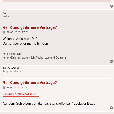
Karl.
Insider
Re: Kündigt ihr eure Verträge?
Beitrag
28.06.2026, 17:01
Welches Arris hast Du?
Dürfte aber eher nichts bringen
Ich streite nicht.
Ich erkläre nur, warum ich Recht habe und Du nicht!
PrinzVonBillAir
Fortgeschrittener
Re: Kündigt ihr eure Verträge?
Beitrag
28.06.2026, 17:12
viewtopic.php?p=606301
Auf dem Schreiben von damals stand offenbar "EvolutionBox".