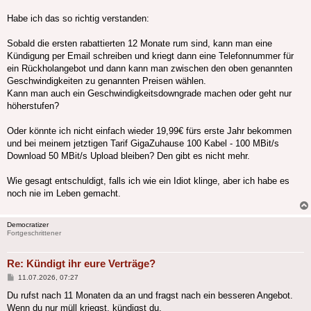
Habe ich das so richtig verstanden:
Sobald die ersten rabattierten 12 Monate rum sind, kann man eine
Kündigung per Email schreiben und kriegt dann eine Telefonnummer für
ein Rückholangebot und dann kann man zwischen den oben genannten
Geschwindigkeiten zu genannten Preisen wählen.
Kann man auch ein Geschwindigkeitsdowngrade machen oder geht nur
höherstufen?
Oder könnte ich nicht einfach wieder 19,99€ fürs erste Jahr bekommen
und bei meinem jetztigen Tarif GigaZuhause 100 Kabel - 100 MBit/s
Download 50 MBit/s Upload bleiben? Den gibt es nicht mehr.
Wie gesagt entschuldigt, falls ich wie ein Idiot klinge, aber ich habe es
noch nie im Leben gemacht.
Democratizer
Fortgeschrittener
Re: Kündigt ihr eure Verträge?
Beitrag
11.07.2026, 07:27
Du rufst nach 11 Monaten da an und fragst nach ein besseren Angebot.
Wenn du nur müll kriegst, kündigst du.