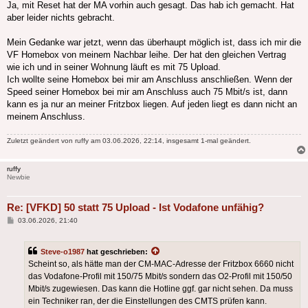
Ja, mit Reset hat der MA vorhin auch gesagt. Das hab ich gemacht. Hat
aber leider nichts gebracht.
Mein Gedanke war jetzt, wenn das überhaupt möglich ist, dass ich mir die
VF Homebox von meinem Nachbar leihe. Der hat den gleichen Vertrag
wie ich und in seiner Wohnung läuft es mit 75 Upload.
Ich wollte seine Homebox bei mir am Anschluss anschließen. Wenn der
Speed seiner Homebox bei mir am Anschluss auch 75 Mbit/s ist, dann
kann es ja nur an meiner Fritzbox liegen. Auf jeden liegt es dann nicht an
meinem Anschluss.
Zuletzt geändert von
ruffy
am 03.06.2026, 22:14, insgesamt 1-mal geändert.
ruffy
Newbie
Re: [VFKD] 50 statt 75 Upload - Ist Vodafone unfähig?
Beitrag
03.06.2026, 21:40
Steve-o1987
hat geschrieben:
Scheint so, als hätte man der CM-MAC-Adresse der Fritzbox 6660 nicht
das Vodafone-Profil mit 150/75 Mbit/s sondern das O2-Profil mit 150/50
Mbit/s zugewiesen. Das kann die Hotline ggf. gar nicht sehen. Da muss
ein Techniker ran, der die Einstellungen des CMTS prüfen kann.