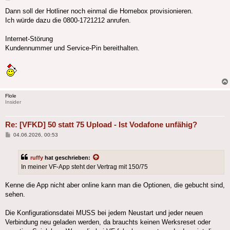
Dann soll der Hotliner noch einmal die Homebox provisionieren.
Ich würde dazu die 0800-1721212 anrufen.
Internet-Störung
Kundennummer und Service-Pin bereithalten.
Flole
Insider
Re: [VFKD] 50 statt 75 Upload - Ist Vodafone unfähig?
Beitrag
04.06.2026, 00:53
ruffy
hat geschrieben:
In meiner VF-App steht der Vertrag mit 150/75
Kenne die App nicht aber online kann man die Optionen, die gebucht sind,
sehen.
Die Konfigurationsdatei MUSS bei jedem Neustart und jeder neuen
Verbindung neu geladen werden, da brauchts keinen Werksreset oder