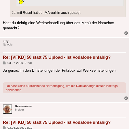
Ja, mit Reset hat der MA vorhin auch gesagt.
Hast du richtig eine Werkseinstellung über das Menü der Homebox
gemacht?
ruffy
Newbie
Re: [VFKD] 50 statt 75 Upload - Ist Vodafone unfähig?
Beitrag
03.06.2026, 22:31
Ja genau. In den Einstellungen der Fritzbox auf Werkseinstellungen.
Du hast keine ausreichende Berechtigung, um die Dateianhänge dieses Beitrags
anzusehen.
Besserwisser
Insider
Re: [VFKD] 50 statt 75 Upload - Ist Vodafone unfähig?
Beitrag
03.06.2026, 23:12