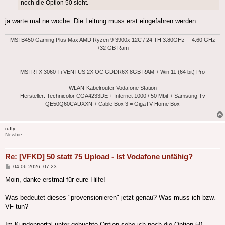
noch die Option 50 sieht.
ja warte mal ne woche. Die Leitung muss erst eingefahren werden.
MSI B450 Gaming Plus Max AMD Ryzen 9 3900x 12C / 24 TH 3.80GHz -- 4.60 GHz
+32 GB Ram
MSI RTX 3060 Ti VENTUS 2X OC GDDR6X 8GB RAM + Win 11 (64 bit) Pro
WLAN-Kabelrouter Vodafone Station
Hersteller: Technicolor CGA4233DE + Internet 1000 / 50 Mbit + Samsung Tv
QE50Q60CAUXXN + Cable Box 3 = GigaTV Home Box
ruffy
Newbie
Re: [VFKD] 50 statt 75 Upload - Ist Vodafone unfähig?
Beitrag
04.06.2026, 07:23
Moin, danke erstmal für eure Hilfe!
Was bedeutet dieses "provensionieren" jetzt genau? Was muss ich bzw.
VF tun?
Im Kundenportal unter gebuchte Option sehe ich noch die Option 50