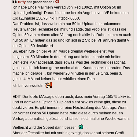
ruffy
hat geschrieben:
Ich habe Ende Mai mein Vertrag von Red 100/25 mit Option 50 im
Upload gekündigt. Daraufhin habe ich ein Angebot von VF bekommen:
GigaZuhause 150/75 inkl. Fritzbox 6660.
Das Problem ist, dass weiterhin nur 50 im Upload hier ankommen.
Heute war der Techniker bei mir und sagte, das Problem ist, dass die
Option 50 von meinem alten Vertrag noch aktiv ist. Daher kommen auch
nur 50 an. Er notiert das so und ich soll in 2 Std bei VF anrufen damit VF
die Option 50 deaktiviert.
So, eben rufe ich bei VF an, wurde dreimal weitergeleitet, war
insgesamt 50 Minuten in der Leitung und keiner konnte mir helfen.
Der letzte MA hat gesagt, dass sowas, was der Techniker gesagt hat,
gibt es nicht. Ich kann gerne nochmal den Kundenservice anrufen. Das
mache ich gerade ... bin wieder 20 Minuten in der Leitung, beim 3.
gleich 4. MA und keiner hat so wirklich einen Plan.
Ich bin verzweifeln
EDIT: Der letzte MA sagte eben auch, dass mein Vertrag 150/75 aktiv ist
und er dort keine Option 50 Upload sieht bzw. es keine gibt, diese zu
deaktivieren. Es gibt immer nur eine Hochstufung des Vertrags. Wenn
ich vorher Option 50 Upload hatte, wird diese durch meinen neuen
Vertrag automatisch gelöscht und ich soll nochmal eine Woche warten.
Vielleicht wird der Speed dann besser
.
Aber der Techniker hat mir vorhin gezeigt, dass er auf seinem Gerät