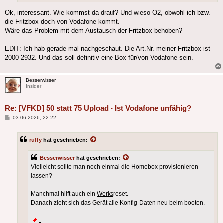
Ok, interessant. Wie kommst da drauf? Und wieso O2, obwohl ich bzw.
die Fritzbox doch von Vodafone kommt.
Wäre das Problem mit dem Austausch der Fritzbox behoben?
EDIT: Ich hab gerade mal nachgeschaut. Die Art.Nr. meiner Fritzbox ist
2000 2932. Und das soll definitiv eine Box für/von Vodafone sein.
Besserwisser
Insider
Re: [VFKD] 50 statt 75 Upload - Ist Vodafone unfähig?
Beitrag
03.06.2026, 22:22
ruffy
hat geschrieben:
Besserwisser
hat geschrieben:
Vielleicht sollte man noch einmal die Homebox provisionieren
lassen?
Manchmal hilft auch ein
Werks
reset.
Danach zieht sich das Gerät alle Konfig-Daten neu beim booten.