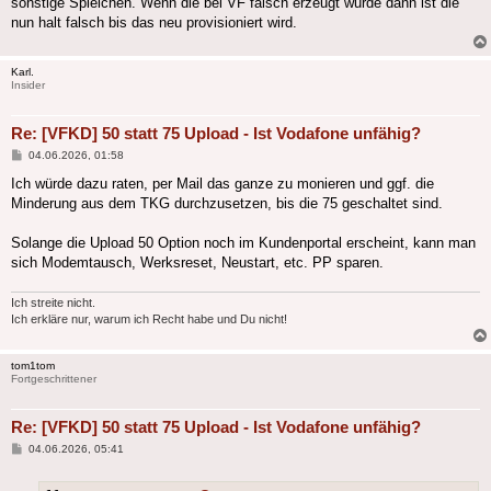
sonstige Spielchen. Wenn die bei VF falsch erzeugt wurde dann ist die
nun halt falsch bis das neu provisioniert wird.
Karl.
Insider
Re: [VFKD] 50 statt 75 Upload - Ist Vodafone unfähig?
Beitrag
04.06.2026, 01:58
Ich würde dazu raten, per Mail das ganze zu monieren und ggf. die
Minderung aus dem TKG durchzusetzen, bis die 75 geschaltet sind.
Solange die Upload 50 Option noch im Kundenportal erscheint, kann man
sich Modemtausch, Werksreset, Neustart, etc. PP sparen.
Ich streite nicht.
Ich erkläre nur, warum ich Recht habe und Du nicht!
tom1tom
Fortgeschrittener
Re: [VFKD] 50 statt 75 Upload - Ist Vodafone unfähig?
Beitrag
04.06.2026, 05:41