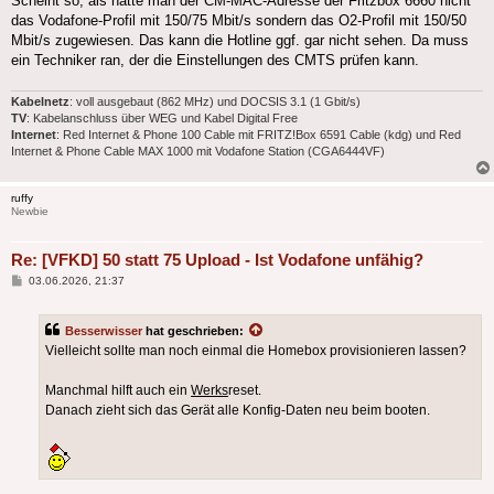
Scheint so, als hätte man der CM-MAC-Adresse der Fritzbox 6660 nicht
das Vodafone-Profil mit 150/75 Mbit/s sondern das O2-Profil mit 150/50
Mbit/s zugewiesen. Das kann die Hotline ggf. gar nicht sehen. Da muss
ein Techniker ran, der die Einstellungen des CMTS prüfen kann.
Kabelnetz
: voll ausgebaut (862 MHz) und DOCSIS 3.1 (1 Gbit/s)
TV
: Kabelanschluss über WEG und Kabel Digital Free
Internet
: Red Internet & Phone 100 Cable mit FRITZ!Box 6591 Cable (kdg) und Red
Internet & Phone Cable MAX 1000 mit Vodafone Station (CGA6444VF)
ruffy
Newbie
Re: [VFKD] 50 statt 75 Upload - Ist Vodafone unfähig?
Beitrag
03.06.2026, 21:37
Besserwisser
hat geschrieben:
Vielleicht sollte man noch einmal die Homebox provisionieren lassen?
Manchmal hilft auch ein
Werks
reset.
Danach zieht sich das Gerät alle Konfig-Daten neu beim booten.