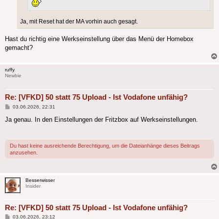
Ja, mit Reset hat der MA vorhin auch gesagt.
Hast du richtig eine Werkseinstellung über das Menü der Homebox
gemacht?
ruffy
Newbie
Re: [VFKD] 50 statt 75 Upload - Ist Vodafone unfähig?
Beitrag
03.06.2026, 22:31
Ja genau. In den Einstellungen der Fritzbox auf Werkseinstellungen.
Du hast keine ausreichende Berechtigung, um die Dateianhänge dieses Beitrags
anzusehen.
Besserwisser
Insider
Re: [VFKD] 50 statt 75 Upload - Ist Vodafone unfähig?
Beitrag
03.06.2026, 23:12