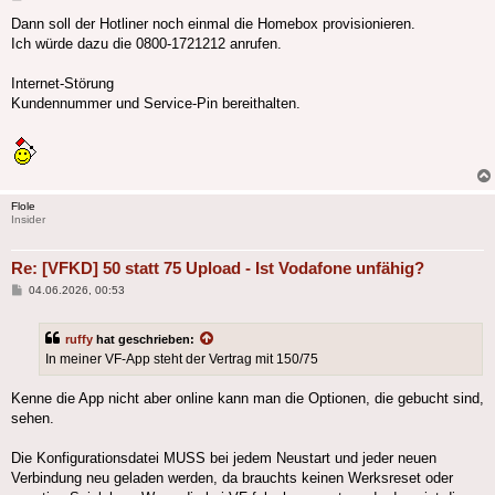
Dann soll der Hotliner noch einmal die Homebox provisionieren.
Ich würde dazu die 0800-1721212 anrufen.
Internet-Störung
Kundennummer und Service-Pin bereithalten.
Flole
Insider
Re: [VFKD] 50 statt 75 Upload - Ist Vodafone unfähig?
Beitrag
04.06.2026, 00:53
ruffy
hat geschrieben:
In meiner VF-App steht der Vertrag mit 150/75
Kenne die App nicht aber online kann man die Optionen, die gebucht sind,
sehen.
Die Konfigurationsdatei MUSS bei jedem Neustart und jeder neuen
Verbindung neu geladen werden, da brauchts keinen Werksreset oder