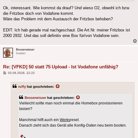
Ok, interessant. Wie kommst da drauf? Und wieso O2, obwohl ich bzw.
die Fritzbox doch von Vodafone kommt.
Wäre das Problem mit dem Austausch der Fritzbox behoben?
EDIT: Ich hab gerade mal nachgeschaut. Die Art.Nr. meiner Fritzbox ist
2000 2932. Und das soll definitiv eine Box für/von Vodafone sein.
Besserwisser
Insider
Re: [VFKD] 50 statt 75 Upload - Ist Vodafone unfähig?
Beitrag
03.06.2026, 22:22
ruffy
hat geschrieben:
Besserwisser
hat geschrieben:
Vielleicht sollte man noch einmal die Homebox provisionieren
lassen?
Manchmal hilft auch ein
Werks
reset.
Danach zieht sich das Gerät alle Konfig-Daten neu beim booten.