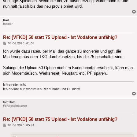
sonstige Spielchen. Wenn die bei VF falsch erzeugt wurde dann ist die
nun halt falsch bis das neu provisioniert wird.
Karl.
Insider
Re: [VFKD] 50 statt 75 Upload - Ist Vodafone unfähig?
Beitrag
04.06.2026, 01:58
Ich würde dazu raten, per Mail das ganze zu monieren und ggf. die
Minderung aus dem TKG durchzusetzen, bis die 75 geschaltet sind.
Solange die Upload 50 Option noch im Kundenportal erscheint, kann man
sich Modemtausch, Werksreset, Neustart, etc. PP sparen.
Ich streite nicht.
Ich erkläre nur, warum ich Recht habe und Du nicht!
tom1tom
Fortgeschrittener
Re: [VFKD] 50 statt 75 Upload - Ist Vodafone unfähig?
Beitrag
04.06.2026, 05:41