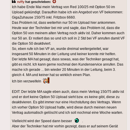
ruffy
hat geschrieben:
Ich habe Ende Mai mein Vertrag von Red 100/25 mit Option 50 im
Upload gekündigt. Daraufhin habe ich ein Angebot von VF bekommen:
GigaZuhause 150/75 inkl. Fritzbox 6660.
Das Problem ist, dass weiterhin nur 50 im Upload hier ankommen.
Heute war der Techniker bei mir und sagte, das Problem ist, dass die
Option 50 von meinem alten Vertrag noch aktiv ist. Daher kommen auch
nur 50 an. Er notiert das so und ich soll in 2 Std bei VF anrufen damit VF
die Option 50 deaktiviert.
So, eben rufe ich bei VF an, wurde dreimal weitergeleitet, war
insgesamt 50 Minuten in der Leitung und keiner konnte mir helfen.
Der letzte MA hat gesagt, dass sowas, was der Techniker gesagt hat,
gibt es nicht. Ich kann gerne nochmal den Kundenservice anrufen. Das
mache ich gerade ... bin wieder 20 Minuten in der Leitung, beim 3.
gleich 4. MA und keiner hat so wirklich einen Plan.
Ich bin verzweifeln
EDIT: Der letzte MA sagte eben auch, dass mein Vertrag 150/75 aktiv ist
und er dort keine Option 50 Upload sieht bzw. es keine gibt, diese zu
deaktivieren. Es gibt immer nur eine Hochstufung des Vertrags. Wenn
ich vorher Option 50 Upload hatte, wird diese durch meinen neuen
Vertrag automatisch gelöscht und ich soll nochmal eine Woche warten.
Vielleicht wird der Speed dann besser
.
Aber der Techniker hat mir vorhin gezeigt, dass er auf seinem Gerät