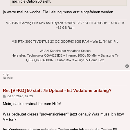
noch die Option 50 sieht.
ja warte mal ne woche. Die Leitung muss erst eingefahren werden.
MSI B450 Gaming Plus Max AMD Ryzen 9 3900x 12C / 24 TH 3.80GHz -- 4.60 GHz
+32 GB Ram
MSI RTX 3060 Ti VENTUS 2X OC GDDR6X 8GB RAM + Win 11 (64 bit) Pro
WLAN-Kabelrouter Vodafone Station
Hersteller: Technicolor CGA4233DE + Internet 1000 / 50 Mbit + Samsung Tv
QE50Q60CAUXXN + Cable Box 3 = GigaTV Home Box
ruffy
Newbie
Re: [VFKD] 50 statt 75 Upload - Ist Vodafone unfähig?
Beitrag
04.06.2026, 07:23
Moin, danke erstmal für eure Hilfe!
Was bedeutet dieses "provensionieren" jetzt genau? Was muss ich bzw.
VF tun?
Im Kundenportal unter gebuchte Option sehe ich noch die Option 50