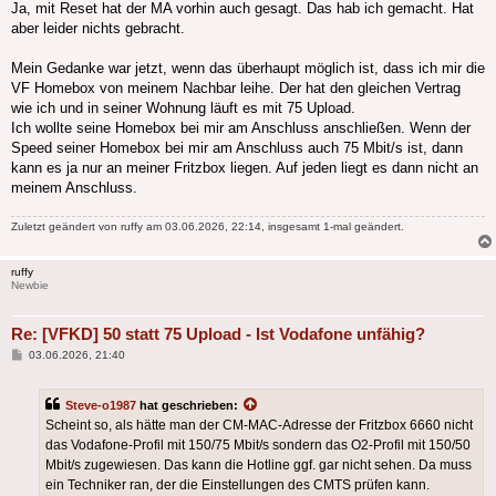
Ja, mit Reset hat der MA vorhin auch gesagt. Das hab ich gemacht. Hat
aber leider nichts gebracht.
Mein Gedanke war jetzt, wenn das überhaupt möglich ist, dass ich mir die
VF Homebox von meinem Nachbar leihe. Der hat den gleichen Vertrag
wie ich und in seiner Wohnung läuft es mit 75 Upload.
Ich wollte seine Homebox bei mir am Anschluss anschließen. Wenn der
Speed seiner Homebox bei mir am Anschluss auch 75 Mbit/s ist, dann
kann es ja nur an meiner Fritzbox liegen. Auf jeden liegt es dann nicht an
meinem Anschluss.
Zuletzt geändert von
ruffy
am 03.06.2026, 22:14, insgesamt 1-mal geändert.
ruffy
Newbie
Re: [VFKD] 50 statt 75 Upload - Ist Vodafone unfähig?
Beitrag
03.06.2026, 21:40
Steve-o1987
hat geschrieben:
Scheint so, als hätte man der CM-MAC-Adresse der Fritzbox 6660 nicht
das Vodafone-Profil mit 150/75 Mbit/s sondern das O2-Profil mit 150/50
Mbit/s zugewiesen. Das kann die Hotline ggf. gar nicht sehen. Da muss
ein Techniker ran, der die Einstellungen des CMTS prüfen kann.