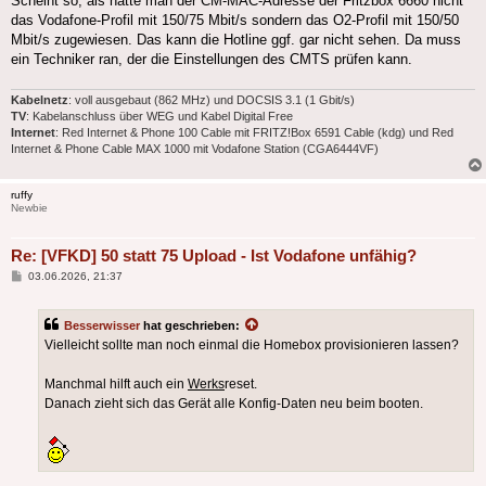
Scheint so, als hätte man der CM-MAC-Adresse der Fritzbox 6660 nicht
das Vodafone-Profil mit 150/75 Mbit/s sondern das O2-Profil mit 150/50
Mbit/s zugewiesen. Das kann die Hotline ggf. gar nicht sehen. Da muss
ein Techniker ran, der die Einstellungen des CMTS prüfen kann.
Kabelnetz
: voll ausgebaut (862 MHz) und DOCSIS 3.1 (1 Gbit/s)
TV
: Kabelanschluss über WEG und Kabel Digital Free
Internet
: Red Internet & Phone 100 Cable mit FRITZ!Box 6591 Cable (kdg) und Red
Internet & Phone Cable MAX 1000 mit Vodafone Station (CGA6444VF)
ruffy
Newbie
Re: [VFKD] 50 statt 75 Upload - Ist Vodafone unfähig?
Beitrag
03.06.2026, 21:37
Besserwisser
hat geschrieben:
Vielleicht sollte man noch einmal die Homebox provisionieren lassen?
Manchmal hilft auch ein
Werks
reset.
Danach zieht sich das Gerät alle Konfig-Daten neu beim booten.