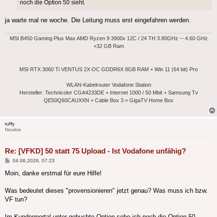
noch die Option 50 sieht.
ja warte mal ne woche. Die Leitung muss erst eingefahren werden.
MSI B450 Gaming Plus Max AMD Ryzen 9 3900x 12C / 24 TH 3.80GHz -- 4.60 GHz
+32 GB Ram
MSI RTX 3060 Ti VENTUS 2X OC GDDR6X 8GB RAM + Win 11 (64 bit) Pro
WLAN-Kabelrouter Vodafone Station
Hersteller: Technicolor CGA4233DE + Internet 1000 / 50 Mbit + Samsung Tv
QE50Q60CAUXXN + Cable Box 3 = GigaTV Home Box
ruffy
Newbie
Re: [VFKD] 50 statt 75 Upload - Ist Vodafone unfähig?
Beitrag
04.06.2026, 07:23
Moin, danke erstmal für eure Hilfe!
Was bedeutet dieses "provensionieren" jetzt genau? Was muss ich bzw.
VF tun?
Im Kundenportal unter gebuchte Option sehe ich noch die Option 50