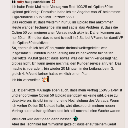
ruffy
hat geschrieben:
Ich habe Ende Mai mein Vertrag von Red 100/25 mit Option 50 im
Upload gekündigt. Daraufhin habe ich ein Angebot von VF bekommen:
GigaZuhause 150/75 inkl. Fritzbox 6660.
Das Problem ist, dass weiterhin nur 50 im Upload hier ankommen.
Heute war der Techniker bei mir und sagte, das Problem ist, dass die
Option 50 von meinem alten Vertrag noch aktiv ist. Daher kommen auch
nur 50 an. Er notiert das so und ich soll in 2 Std bei VF anrufen damit VF
die Option 50 deaktiviert.
So, eben rufe ich bei VF an, wurde dreimal weitergeleitet, war
insgesamt 50 Minuten in der Leitung und keiner konnte mir helfen.
Der letzte MA hat gesagt, dass sowas, was der Techniker gesagt hat,
gibt es nicht. Ich kann gerne nochmal den Kundenservice anrufen. Das
mache ich gerade ... bin wieder 20 Minuten in der Leitung, beim 3.
gleich 4. MA und keiner hat so wirklich einen Plan.
Ich bin verzweifeln
EDIT: Der letzte MA sagte eben auch, dass mein Vertrag 150/75 aktiv ist
und er dort keine Option 50 Upload sieht bzw. es keine gibt, diese zu
deaktivieren. Es gibt immer nur eine Hochstufung des Vertrags. Wenn
ich vorher Option 50 Upload hatte, wird diese durch meinen neuen
Vertrag automatisch gelöscht und ich soll nochmal eine Woche warten.
Vielleicht wird der Speed dann besser
.
Aber der Techniker hat mir vorhin gezeigt, dass er auf seinem Gerät