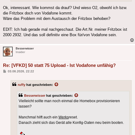
Ok, interessant. Wie kommst da drauf? Und wieso O2, obwohl ich bzw.
die Fritzbox doch von Vodafone kommt.
Wäre das Problem mit dem Austausch der Fritzbox behoben?
EDIT: Ich hab gerade mal nachgeschaut. Die Art.Nr. meiner Fritzbox ist
2000 2932. Und das soll definitiv eine Box für/von Vodafone sein.
Besserwisser
Insider
Re: [VFKD] 50 statt 75 Upload - Ist Vodafone unfähig?
Beitrag
03.06.2026, 22:22
ruffy
hat geschrieben:
Besserwisser
hat geschrieben:
Vielleicht sollte man noch einmal die Homebox provisionieren
lassen?
Manchmal hilft auch ein
Werks
reset.
Danach zieht sich das Gerät alle Konfig-Daten neu beim booten.