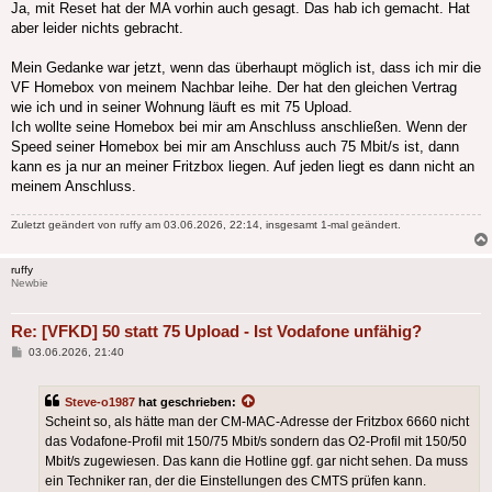
Ja, mit Reset hat der MA vorhin auch gesagt. Das hab ich gemacht. Hat
aber leider nichts gebracht.
Mein Gedanke war jetzt, wenn das überhaupt möglich ist, dass ich mir die
VF Homebox von meinem Nachbar leihe. Der hat den gleichen Vertrag
wie ich und in seiner Wohnung läuft es mit 75 Upload.
Ich wollte seine Homebox bei mir am Anschluss anschließen. Wenn der
Speed seiner Homebox bei mir am Anschluss auch 75 Mbit/s ist, dann
kann es ja nur an meiner Fritzbox liegen. Auf jeden liegt es dann nicht an
meinem Anschluss.
Zuletzt geändert von
ruffy
am 03.06.2026, 22:14, insgesamt 1-mal geändert.
ruffy
Newbie
Re: [VFKD] 50 statt 75 Upload - Ist Vodafone unfähig?
Beitrag
03.06.2026, 21:40
Steve-o1987
hat geschrieben:
Scheint so, als hätte man der CM-MAC-Adresse der Fritzbox 6660 nicht
das Vodafone-Profil mit 150/75 Mbit/s sondern das O2-Profil mit 150/50
Mbit/s zugewiesen. Das kann die Hotline ggf. gar nicht sehen. Da muss
ein Techniker ran, der die Einstellungen des CMTS prüfen kann.