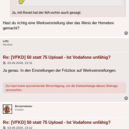
Ja, mit Reset hat der MA vorhin auch gesagt.
Hast du richtig eine Werkseinstellung über das Menü der Homebox
gemacht?
ruffy
Newbie
Re: [VFKD] 50 statt 75 Upload - Ist Vodafone unfähig?
Beitrag
03.06.2026, 22:31
Ja genau. In den Einstellungen der Fritzbox auf Werkseinstellungen.
Du hast keine ausreichende Berechtigung, um die Dateianhänge dieses Beitrags
anzusehen.
Besserwisser
Insider
Re: [VFKD] 50 statt 75 Upload - Ist Vodafone unfähig?
Beitrag
03.06.2026, 23:12