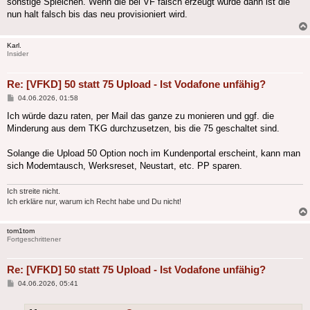
sonstige Spielchen. Wenn die bei VF falsch erzeugt wurde dann ist die
nun halt falsch bis das neu provisioniert wird.
Karl.
Insider
Re: [VFKD] 50 statt 75 Upload - Ist Vodafone unfähig?
Beitrag
04.06.2026, 01:58
Ich würde dazu raten, per Mail das ganze zu monieren und ggf. die
Minderung aus dem TKG durchzusetzen, bis die 75 geschaltet sind.
Solange die Upload 50 Option noch im Kundenportal erscheint, kann man
sich Modemtausch, Werksreset, Neustart, etc. PP sparen.
Ich streite nicht.
Ich erkläre nur, warum ich Recht habe und Du nicht!
tom1tom
Fortgeschrittener
Re: [VFKD] 50 statt 75 Upload - Ist Vodafone unfähig?
Beitrag
04.06.2026, 05:41