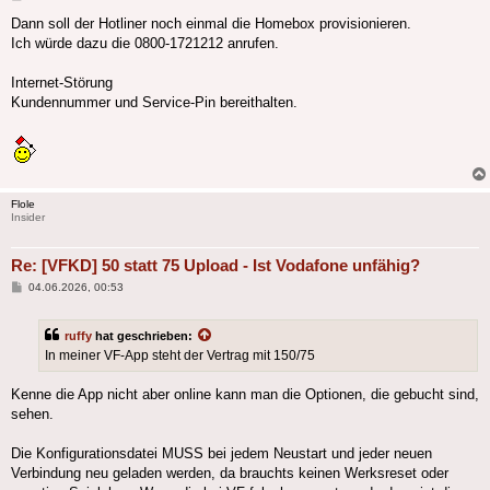
Dann soll der Hotliner noch einmal die Homebox provisionieren.
Ich würde dazu die 0800-1721212 anrufen.
Internet-Störung
Kundennummer und Service-Pin bereithalten.
Flole
Insider
Re: [VFKD] 50 statt 75 Upload - Ist Vodafone unfähig?
Beitrag
04.06.2026, 00:53
ruffy
hat geschrieben:
In meiner VF-App steht der Vertrag mit 150/75
Kenne die App nicht aber online kann man die Optionen, die gebucht sind,
sehen.
Die Konfigurationsdatei MUSS bei jedem Neustart und jeder neuen
Verbindung neu geladen werden, da brauchts keinen Werksreset oder