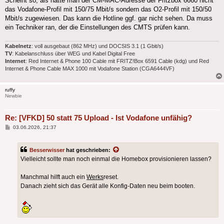
Scheint so, als hätte man der CM-MAC-Adresse der Fritzbox 6660 nicht
das Vodafone-Profil mit 150/75 Mbit/s sondern das O2-Profil mit 150/50
Mbit/s zugewiesen. Das kann die Hotline ggf. gar nicht sehen. Da muss
ein Techniker ran, der die Einstellungen des CMTS prüfen kann.
Kabelnetz
: voll ausgebaut (862 MHz) und DOCSIS 3.1 (1 Gbit/s)
TV
: Kabelanschluss über WEG und Kabel Digital Free
Internet
: Red Internet & Phone 100 Cable mit FRITZ!Box 6591 Cable (kdg) und Red
Internet & Phone Cable MAX 1000 mit Vodafone Station (CGA6444VF)
ruffy
Newbie
Re: [VFKD] 50 statt 75 Upload - Ist Vodafone unfähig?
Beitrag
03.06.2026, 21:37
Besserwisser
hat geschrieben:
Vielleicht sollte man noch einmal die Homebox provisionieren lassen?
Manchmal hilft auch ein
Werks
reset.
Danach zieht sich das Gerät alle Konfig-Daten neu beim booten.