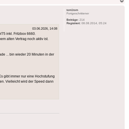
Na
ob
tom1tom
Fortgeschrittener
Beiträge:
214
Registriert:
08.08.2014, 05:24
03.06.2026, 14:08
5 inkl. Fritzbox 6660.
m alten Vertrag noch aktiv ist.
de ... bin wieder 20 Minuten in der
. Es gibt immer nur eine Hochstufung
en. Vielleicht wird der Speed dann