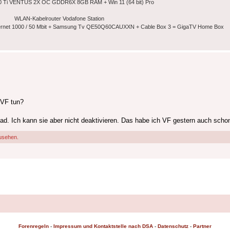
 Ti VENTUS 2X OC GDDR6X 8GB RAM + Win 11 (64 bit) Pro
WLAN-Kabelrouter Vodafone Station
nternet 1000 / 50 Mbit + Samsung Tv QE50Q60CAUXXN + Cable Box 3 = GigaTV Home Box
 VF tun?
ad. Ich kann sie aber nicht deaktivieren. Das habe ich VF gestern auch scho
usehen.
Forenregeln
-
Impressum und Kontaktstelle nach DSA
-
Datenschutz
-
Partner