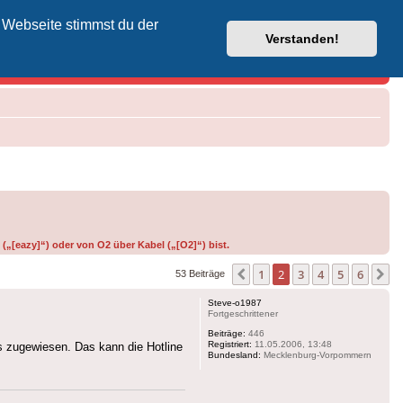
 Webseite stimmst du der
Vodafone-Kabel-Helpdesk
Verstanden!
(„[eazy]“) oder von O2 über Kabel („[O2]“) bist.
1
2
3
4
5
6
Vorherige
N
53 Beiträge
Steve-o1987
Fortgeschrittener
Beiträge:
446
Registriert:
11.05.2006, 13:48
s zugewiesen. Das kann die Hotline
Bundesland:
Mecklenburg-Vorpommern