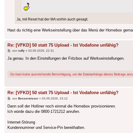
Ja, mit Reset hat der MA vorhin auch gesagt.
Hast du richtig eine Werkseinstellung über das Menü der Homebox gema
Re: [VFKD] 50 statt 75 Upload - Ist Vodafone unfähig?
Beitrag
von
ruffy
»
03.06.2026, 22:31
Ja genau. In den Einstellungen der Fritzbox auf Werkseinstellungen.
Du hast keine ausreichende Berechtigung, um die Dateianhänge dieses Beitrags anz
Re: [VFKD] 50 statt 75 Upload - Ist Vodafone unfähig?
Beitrag
von
Besserwisser
»
03.06.2026, 23:12
Dann soll der Hotliner noch einmal die Homebox provisionieren.
Ich würde dazu die 0800-1721212 anrufen.
Internet-Störung
Kundennummer und Service-Pin bereithalten.