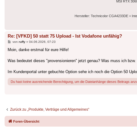
MSI RTX 3060
Hersteller: Technicolor CGA4233DE + I
Re: [VFKD] 50 statt 75 Upload - Ist Vodafone unfähig?
Beitrag
von
ruffy
»
04.06.2026, 07:23
Moin, danke erstmal für eure Hilfe!
Was bedeutet dieses "provensionieren" jetzt genau? Was muss ich bzw.
Im Kundenportal unter gebuchte Option sehe ich noch die Option 50 Uplo
Du hast keine ausreichende Berechtigung, um die Dateianhänge dieses Beitrags anz
Zurück zu „Produkte, Verträge und Allgemeines“
Foren-Übersicht