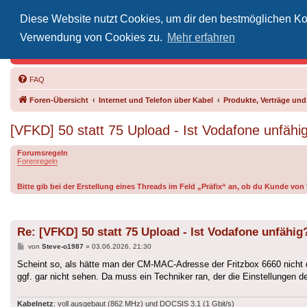
Diese Website nutzt Cookies, um dir den bestmöglichen Kom
Inoff
Verwendung von Cookies zu.
Mehr erfahren
Der Treffp
FAQ
Foren-Übersicht
Internet und Telefon über Kabel
Produkte, Verträge un
[VFKD] 50 statt 75 Upload - Ist Vodafone unfähi
Forumsregeln
Forenregeln
Bitte gib bei der Erstellung eines Threads im Feld „Präfix“ an, ob du Kunde vo
Re: [VFKD] 50 statt 75 Upload - Ist Vodafone unfähig
Beitrag
von
Steve-o1987
»
03.06.2026, 21:30
Scheint so, als hätte man der CM-MAC-Adresse der Fritzbox 6660 nicht d
ggf. gar nicht sehen. Da muss ein Techniker ran, der die Einstellungen
Kabelnetz
: voll ausgebaut (862 MHz) und DOCSIS 3.1 (1 Gbit/s)