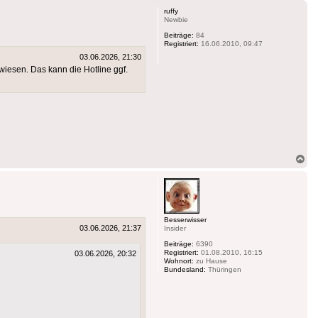
ruffy
Newbie
Beiträge:
84
Registriert:
16.06.2010, 09:47
03.06.2026, 21:30
wiesen. Das kann die Hotline ggf.
Na
ob
Besserwisser
03.06.2026, 21:37
Insider
Beiträge:
6390
Registriert:
01.08.2010, 16:15
03.06.2026, 20:32
Wohnort:
zu Hause
Bundesland:
Thüringen