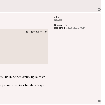
Na
ob
ruffy
Newbie
Beiträge:
84
Registriert:
16.06.2010, 09:47
03.06.2026, 20:32
ch und in seiner Wohnung läuft es
ja nur an meiner Fritzbox liegen.
Na
ob