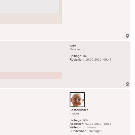
Na
ob
ruffy
Newbie
Beiträge:
84
Registriert:
16.06.2010, 09:47
Na
ob
Besserwisser
Insider
Beiträge:
6390
Registriert:
01.08.2010, 16:15
Wohnort:
zu Hause
Bundesland:
Thüringen