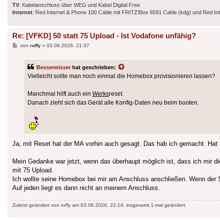
TV
: Kabelanschluss über WEG und Kabel Digital Free
Internet
: Red Internet & Phone 100 Cable mit FRITZ!Box 6591 Cable (kdg) und Red I
Re: [VFKD] 50 statt 75 Upload - Ist Vodafone unfähig?
Beitrag
von
ruffy
»
03.06.2026, 21:37
Besserwisser
hat geschrieben:
Vielleicht sollte man noch einmal die Homebox provisionieren lassen?
Manchmal hilft auch ein
Werks
reset.
Danach zieht sich das Gerät alle Konfig-Daten neu beim booten.
Ja, mit Reset hat der MA vorhin auch gesagt. Das hab ich gemacht. Hat a
Mein Gedanke war jetzt, wenn das überhaupt möglich ist, dass ich mir d
mit 75 Upload.
Ich wollte seine Homebox bei mir am Anschluss anschließen. Wenn der S
Auf jeden liegt es dann nicht an meinem Anschluss.
Zuletzt geändert von
ruffy
am 03.06.2026, 22:14, insgesamt 1-mal geändert.