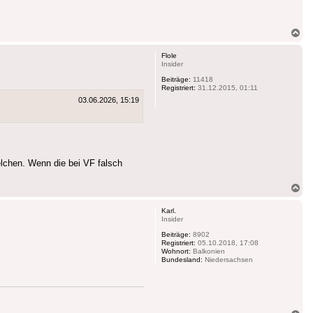
Na
ob
Flole
Insider
Beiträge:
11418
Registriert:
31.12.2015, 01:11
03.06.2026, 15:19
lchen. Wenn die bei VF falsch
Na
ob
Karl.
Insider
Beiträge:
8902
Registriert:
05.10.2018, 17:08
Wohnort:
Balkonien
Bundesland:
Niedersachsen