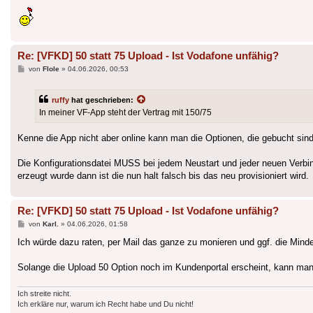
Re: [VFKD] 50 statt 75 Upload - Ist Vodafone unfähig?
Beitrag
von
Flole
»
04.06.2026, 00:53
ruffy
hat geschrieben:
In meiner VF-App steht der Vertrag mit 150/75
Kenne die App nicht aber online kann man die Optionen, die gebucht sin
Die Konfigurationsdatei MUSS bei jedem Neustart und jeder neuen Verbi
erzeugt wurde dann ist die nun halt falsch bis das neu provisioniert wird.
Re: [VFKD] 50 statt 75 Upload - Ist Vodafone unfähig?
Beitrag
von
Karl.
»
04.06.2026, 01:58
Ich würde dazu raten, per Mail das ganze zu monieren und ggf. die Mind
Solange die Upload 50 Option noch im Kundenportal erscheint, kann ma
Ich streite nicht.
Ich erkläre nur, warum ich Recht habe und Du nicht!