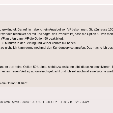
d gekündigt. Daraufhin habe ich ein Angebot von VF bekommen: GigaZuhause 150/7
ar der Techniker bei mir und sagte, das Problem ist, dass die Option 50 von meine
 VF anrufen damit VF die Option 50 deaktiviert.
 50 Minuten in der Leitung und keiner konnte mir helfen.
bt es nicht. Ich kann gerne nochmal den Kundenservice anrufen. Das mache ich gera
und er dort keine Option 50 Upload sieht bzw. es keine gibt, diese zu deaktivieren
h meinen neuen Vertrag automatisch gelöscht und ich soll nochmal eine Woche wart
 die Option 50 sieht.
Max AMD Ryzen 9 3900x 12C / 24 TH 3.80GHz -- 4.60 GHz +32 GB Ram