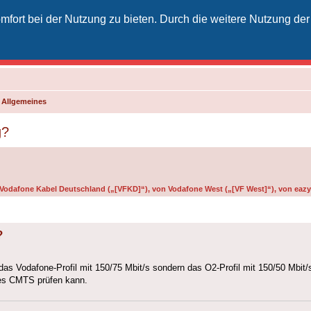
fort bei der Nutzung zu bieten. Durch die weitere Nutzung der
izielles Vodafone-Kabel-Forum
unkt für Kabelkunden von Vodafone - von Kunden für Kunden
d Allgemeines
g?
n Vodafone Kabel Deutschland („[VFKD]“), von Vodafone West („[VF West]“), von eazy 
?
as Vodafone-Profil mit 150/75 Mbit/s sondern das O2-Profil mit 150/50 Mbit/
 des CMTS prüfen kann.