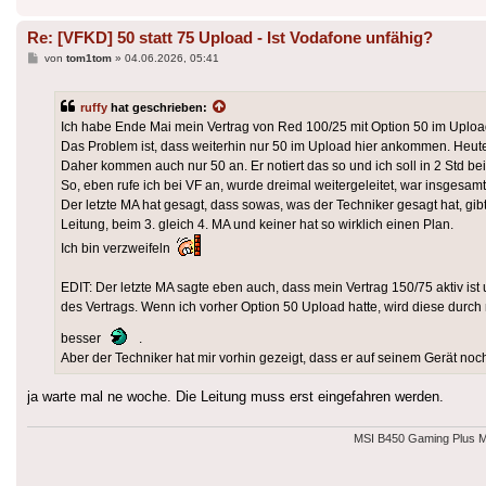
Re: [VFKD] 50 statt 75 Upload - Ist Vodafone unfähig?
Beitrag
von
tom1tom
»
04.06.2026, 05:41
ruffy
hat geschrieben:
Ich habe Ende Mai mein Vertrag von Red 100/25 mit Option 50 im Uploa
Das Problem ist, dass weiterhin nur 50 im Upload hier ankommen. Heute w
Daher kommen auch nur 50 an. Er notiert das so und ich soll in 2 Std bei
So, eben rufe ich bei VF an, wurde dreimal weitergeleitet, war insgesamt
Der letzte MA hat gesagt, dass sowas, was der Techniker gesagt hat, gi
Leitung, beim 3. gleich 4. MA und keiner hat so wirklich einen Plan.
Ich bin verzweifeln
EDIT: Der letzte MA sagte eben auch, dass mein Vertrag 150/75 aktiv ist 
des Vertrags. Wenn ich vorher Option 50 Upload hatte, wird diese durc
besser
.
Aber der Techniker hat mir vorhin gezeigt, dass er auf seinem Gerät noch
ja warte mal ne woche. Die Leitung muss erst eingefahren werden.
MSI B450 Gaming Plus 