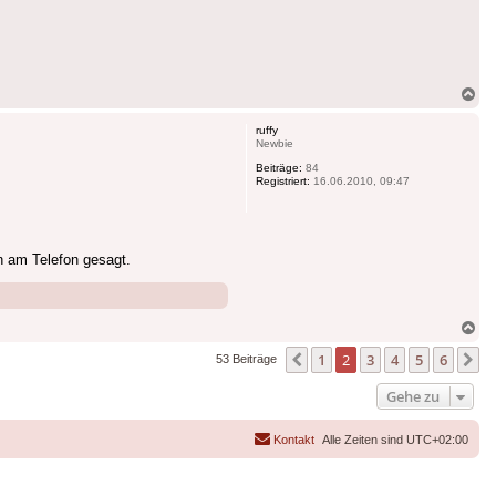
Na
ob
ruffy
Newbie
Beiträge:
84
Registriert:
16.06.2010, 09:47
n am Telefon gesagt.
Na
ob
1
2
3
4
5
6
Vorherige
N
53 Beiträge
Gehe zu
Kontakt
Alle Zeiten sind
UTC+02:00