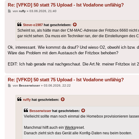
Re: [VFKD] 50 statt 75 Upload - Ist Vodafone unfähig?
Beitrag
von
ruffy
»
03.06.2026, 21:40
Steve-o1987
hat geschrieben:
Scheint so, als hätte man der CM-MAC-Adresse der Fritzbox 6660 nicht d
gar nicht sehen. Da muss ein Techniker ran, der die Einstellungen des
Ok, interessant. Wie kommst da drauf? Und wieso O2, obwohl ich bzw. 
Wäre das Problem mit dem Austausch der Fritzbox behoben?
EDIT: Ich hab gerade mal nachgeschaut. Die Art.Nr. meiner Fritzbox ist 2
Re: [VFKD] 50 statt 75 Upload - Ist Vodafone unfähig?
Beitrag
von
Besserwisser
»
03.06.2026, 22:22
ruffy
hat geschrieben:
Besserwisser
hat geschrieben:
Vielleicht sollte man noch einmal die Homebox provisionieren lasse
Manchmal hilft auch ein
Werks
reset.
Danach zieht sich das Gerät alle Konfig-Daten neu beim booten.