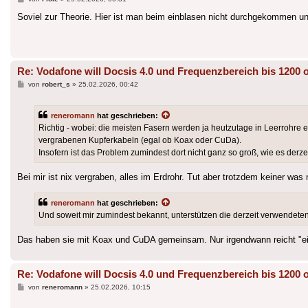
Soviel zur Theorie. Hier ist man beim einblasen nicht durchgekommen u
Re: Vodafone will Docsis 4.0 und Frequenzbereich bis 1200 
Beitrag
von
robert_s
»
25.02.2026, 00:42
reneromann
hat geschrieben:
Richtig - wobei: die meisten Fasern werden ja heutzutage in Leerrohre
vergrabenen Kupferkabeln (egal ob Koax oder CuDa).
Insofern ist das Problem zumindest dort nicht ganz so groß, wie es derze
Bei mir ist nix vergraben, alles im Erdrohr. Tut aber trotzdem keiner was
reneromann
hat geschrieben:
Und soweit mir zumindest bekannt, unterstützen die derzeit verwendeten
Das haben sie mit Koax und CuDA gemeinsam. Nur irgendwann reicht "ei
Re: Vodafone will Docsis 4.0 und Frequenzbereich bis 1200 
Beitrag
von
reneromann
»
25.02.2026, 10:15