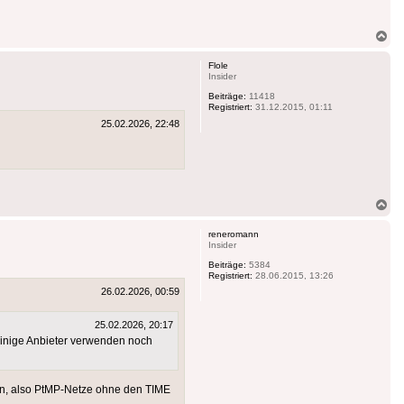
.
Na
ob
Flole
Insider
Beiträge:
11418
Registriert:
31.12.2015, 01:11
25.02.2026, 22:48
Na
ob
reneromann
Insider
Beiträge:
5384
Registriert:
28.06.2015, 13:26
26.02.2026, 00:59
25.02.2026, 20:17
einige Anbieter verwenden noch
den, also PtMP-Netze ohne den TIME