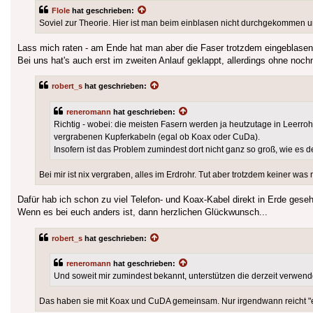
Flole
hat geschrieben:
Soviel zur Theorie. Hier ist man beim einblasen nicht durchgekommen 
Lass mich raten - am Ende hat man aber die Faser trotzdem eingeblasen.
Bei uns hat's auch erst im zweiten Anlauf geklappt, allerdings ohne noch
robert_s
hat geschrieben:
reneromann
hat geschrieben:
Richtig - wobei: die meisten Fasern werden ja heutzutage in Leerr
vergrabenen Kupferkabeln (egal ob Koax oder CuDa).
Insofern ist das Problem zumindest dort nicht ganz so groß, wie es d
Bei mir ist nix vergraben, alles im Erdrohr. Tut aber trotzdem keiner was
Dafür hab ich schon zu viel Telefon- und Koax-Kabel direkt in Erde geseh
Wenn es bei euch anders ist, dann herzlichen Glückwunsch...
robert_s
hat geschrieben:
reneromann
hat geschrieben:
Und soweit mir zumindest bekannt, unterstützen die derzeit verwend
Das haben sie mit Koax und CuDA gemeinsam. Nur irgendwann reicht "ei