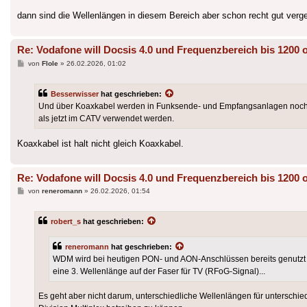
dann sind die Wellenlängen in diesem Bereich aber schon recht gut verge
Re: Vodafone will Docsis 4.0 und Frequenzbereich bis 1200 
Beitrag
von
Flole
»
26.02.2026, 01:02
Besserwisser
hat geschrieben:
Und über Koaxkabel werden in Funksende- und Empfangsanlagen noch 
als jetzt im CATV verwendet werden.
Koaxkabel ist halt nicht gleich Koaxkabel.
Re: Vodafone will Docsis 4.0 und Frequenzbereich bis 1200 
Beitrag
von
reneromann
»
26.02.2026, 01:54
robert_s
hat geschrieben:
reneromann
hat geschrieben:
WDM wird bei heutigen PON- und AON-Anschlüssen bereits genutzt -
eine 3. Wellenlänge auf der Faser für TV (RFoG-Signal)...
Es geht aber nicht darum, unterschiedliche Wellenlängen für untersch