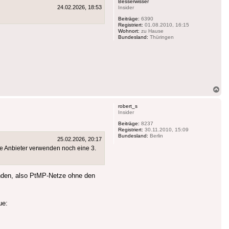
Besserwisser
24.02.2026, 18:53
Insider
Beiträge:
6390
Registriert:
01.08.2010, 16:15
Wohnort:
zu Hause
Bundesland:
Thüringen
Na
ob
robert_s
Insider
Beiträge:
8237
Registriert:
30.11.2010, 15:09
Bundesland:
Berlin
25.02.2026, 20:17
e Anbieter verwenden noch eine 3.
unden, also PtMP-Netze ohne den
ue: