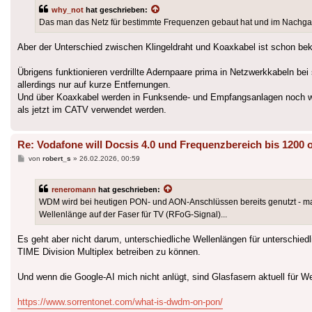
why_not
hat geschrieben:
Das man das Netz für bestimmte Frequenzen gebaut hat und im Nachgang
Aber der Unterschied zwischen Klingeldraht und Koaxkabel ist schon bek
Übrigens funktionieren verdrillte Adernpaare prima in Netzwerkkabeln be
allerdings nur auf kurze Entfernungen.
Und über Koaxkabel werden in Funksende- und Empfangsanlagen noch we
als jetzt im CATV verwendet werden.
Re: Vodafone will Docsis 4.0 und Frequenzbereich bis 1200 
Beitrag
von
robert_s
»
26.02.2026, 00:59
reneromann
hat geschrieben:
WDM wird bei heutigen PON- und AON-Anschlüssen bereits genutzt - man
Wellenlänge auf der Faser für TV (RFoG-Signal)...
Es geht aber nicht darum, unterschiedliche Wellenlängen für unterschie
TIME Division Multiplex betreiben zu können.
Und wenn die Google-AI mich nicht anlügt, sind Glasfasern aktuell für 
https://www.sorrentonet.com/what-is-dwdm-on-pon/