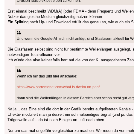
Division Multiplex betreiben zu können.
Erst einmal beschreibt WDM(A) [oder FDMA - denn Frequenz und Wellenl
Nutzer das gleiche Medium gleichzeitig nutzen können.
Ein Splitting nach Up- und Download erfüllt das genau so, wie auch ein 
Und wenn die Google-AI mich nicht anlügt, sind Glasfasern aktuell fü
Die Glasfasern selbst sind nicht für bestimmte Wellenlängen ausgelegt, 
notwendigen Totalreflexion vor.
Ich würde das also keinesfalls hart auf die von der KI ausgegebenen Za
Wenn ich mir das Bild hier anschaue:
https://www.sorrentonet.com/what-is-dwdm-on-pon/
dann sind die Wellenlängen in diesem Bereich aber schon recht gut verg
Na ja... das Eine sind die dort in der Grafik bereits aufgelisteten Kanäle
Effektiv moduliert man ja derzeit ein schmalbandiges Signal (und ja, das
Trägerwelle auf -- da ist noch Einiges an Luft nach oben.
Nur um das mal ungefähr vergleichbar zu machen: Wir reden da von mehre