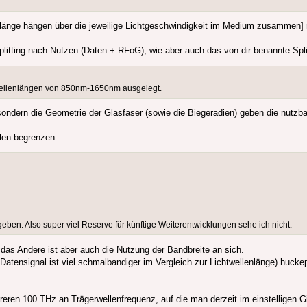
änge hängen über die jeweilige Lichtgeschwindigkeit im Medium zusammen] ni
Splitting nach Nutzen (Daten + RFoG), wie aber auch das von dir benannte Spl
r Wellenlängen von 850nm-1650nm ausgelegt.
sondern die Geometrie der Glasfaser (sowie die Biegeradien) geben die nutzb
hlen begrenzen.
eben. Also super viel Reserve für künftige Weiterentwicklungen sehe ich nicht.
 - das Andere ist aber auch die Nutzung der Bandbreite an sich.
 Datensignal ist viel schmalbandiger im Vergleich zur Lichtwellenlänge) huck
ren 100 THz an Trägerwellenfrequenz, auf die man derzeit im einstelligen Gi