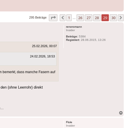
Seite
29
von
30
1
26
27
28
29
30
Vorherige
N
295 Beiträge
…
reneromann
Insider
Beiträge:
5384
Registriert:
28.06.2015, 13:26
25.02.2026, 00:07
24.02.2026, 18:53
n bemerkt, dass manche Fasern auf
den (ohne Leerrohr) direkt
...
Na
ob
Flole
Insider