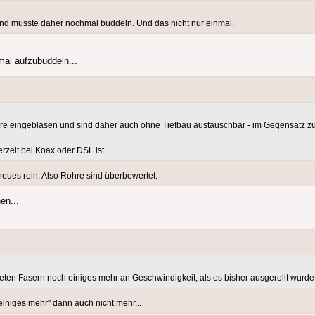
und musste daher nochmal buddeln. Und das nicht nur einmal.
..
mal aufzubuddeln...
ohre eingeblasen und sind daher auch ohne Tiefbau austauschbar - im Gegensatz zu
erzeit bei Koax oder DSL ist.
 neues rein. Also Rohre sind überbewertet.
en...
eten Fasern noch einiges mehr an Geschwindigkeit, als es bisher ausgerollt wurde.
niges mehr" dann auch nicht mehr...