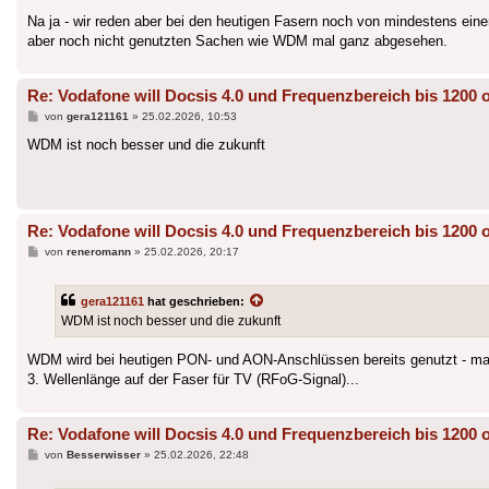
Na ja - wir reden aber bei den heutigen Fasern noch von mindestens e
aber noch nicht genutzten Sachen wie WDM mal ganz abgesehen.
Re: Vodafone will Docsis 4.0 und Frequenzbereich bis 1200 
Beitrag
von
gera121161
»
25.02.2026, 10:53
WDM ist noch besser und die zukunft
Re: Vodafone will Docsis 4.0 und Frequenzbereich bis 1200 
Beitrag
von
reneromann
»
25.02.2026, 20:17
gera121161
hat geschrieben:
WDM ist noch besser und die zukunft
WDM wird bei heutigen PON- und AON-Anschlüssen bereits genutzt - man 
3. Wellenlänge auf der Faser für TV (RFoG-Signal)...
Re: Vodafone will Docsis 4.0 und Frequenzbereich bis 1200 
Beitrag
von
Besserwisser
»
25.02.2026, 22:48