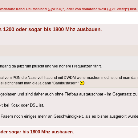
on Vodafone Kabel Deutschland („[VFKD]“) oder von Vodafone West („[VF West]“) bist.
s 1200 oder sogar bis 1800 Mhz ausbauen.
ang da jetzt rum pfuscht und viel höhere Frequenzen fährt.
n mal vom PON die Nase voll hat und mit DWDM weitermachen möchte, und man dan
elleicht nennt man die ja dann "Bambusfasern"
ingeblasen und sind daher auch ohne Tiefbau austauschbar - im Gegensatz zu 
it bei Koax oder DSL ist.
Fasern noch einiges mehr an Geschwindigkeit, als es bisher ausgerollt wurde
oder sogar bis 1800 Mhz ausbauen.