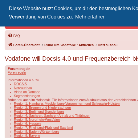
Diese Website nutzt Cookies, um dir den bestmöglichen Kom
Inoff
Verwendung von Cookies zu.
Mehr erfahren
Der Treffp
FAQ
Foren-Übersicht
Rund um Vodafone / Aktuelles
Netzausbau
Vodafone will Docsis 4.0 und Frequenzbereich b
Forumsregeln
Forenregeln
Informationen u.a. zu
DOCSIS
Netzausbau
Video on Demand
Segmentierungen
findest du auch im Helpdesk. Für Informationen zum Ausbaustatus der verschiedenen 
Region 1: Hamburg, Mecklenburg-Vorpommern und Schleswig-Holstein
Region 2: Bremen und Niedersachsen
Region 3: Berlin und Brandenburg
Region 4: Sachsen, Sachsen-Anhalt und Thüringen
Region 5: Nordrhein-Westfalen
Region 6: Hessen
Region 7: Rheinland-Pfalz und Saarland
Region 8: Baden-Württemberg
Region 9: Bayern