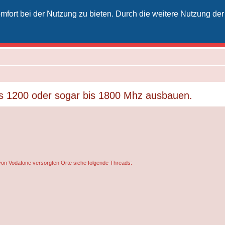
fort bei der Nutzung zu bieten. Durch die weitere Nutzung der
izielles Vodafone-Kabel-Forum
unkt für Kabelkunden von Vodafone - von Kunden für Kunden
is 1200 oder sogar bis 1800 Mhz ausbauen.
von Vodafone versorgten Orte siehe folgende Threads: