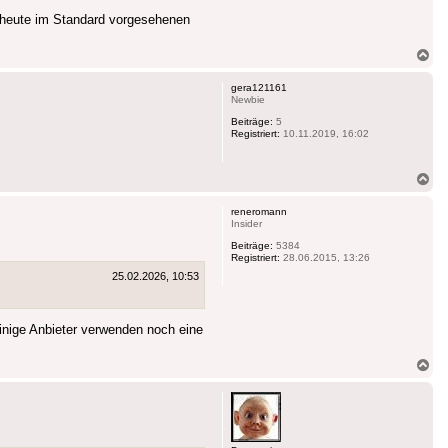
 heute im Standard vorgesehenen
Na
ob
gera121161
Newbie
Beiträge:
5
Registriert:
10.11.2019, 16:02
Na
ob
reneromann
Insider
Beiträge:
5384
Registriert:
28.06.2015, 13:26
25.02.2026, 10:53
inige Anbieter verwenden noch eine
Na
ob