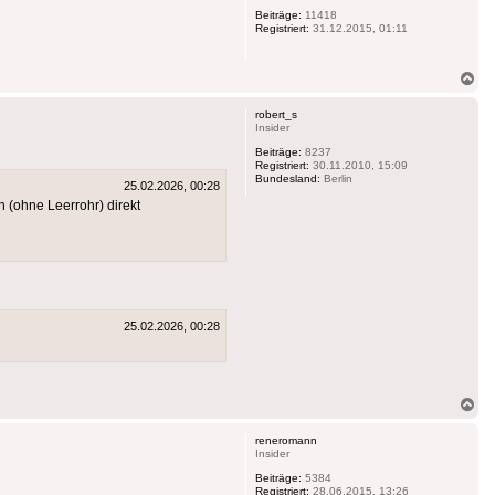
Beiträge:
11418
Registriert:
31.12.2015, 01:11
Na
ob
robert_s
Insider
Beiträge:
8237
Registriert:
30.11.2010, 15:09
Bundesland:
Berlin
25.02.2026, 00:28
 (ohne Leerrohr) direkt
25.02.2026, 00:28
Na
ob
reneromann
Insider
Beiträge:
5384
Registriert:
28.06.2015, 13:26