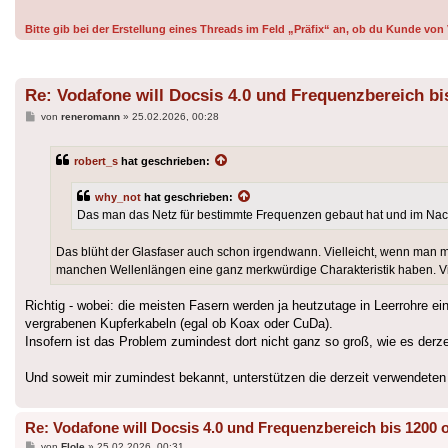
Bitte gib bei der Erstellung eines Threads im Feld „Präfix“ an, ob du Kunde v
Re: Vodafone will Docsis 4.0 und Frequenzbereich bi
Beitrag
von
reneromann
»
25.02.2026, 00:28
robert_s
hat geschrieben:
why_not
hat geschrieben:
Das man das Netz für bestimmte Frequenzen gebaut hat und im Nachg
Das blüht der Glasfaser auch schon irgendwann. Vielleicht, wenn ma
manchen Wellenlängen eine ganz merkwürdige Charakteristik haben. Vi
Richtig - wobei: die meisten Fasern werden ja heutzutage in Leerrohre e
vergrabenen Kupferkabeln (egal ob Koax oder CuDa).
Insofern ist das Problem zumindest dort nicht ganz so groß, wie es derze
Und soweit mir zumindest bekannt, unterstützen die derzeit verwendeten 
Re: Vodafone will Docsis 4.0 und Frequenzbereich bis 1200 
Beitrag
von
Flole
»
25.02.2026, 00:31