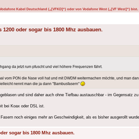
on Vodafone Kabel Deutschland („[VFKD]“) oder von Vodafone West („[VF West]“) bist.
s 1200 oder sogar bis 1800 Mhz ausbauen.
ang da jetzt rum pfuscht und viel höhere Frequenzen fährt.
n mal vom PON die Nase voll hat und mit DWDM weitermachen möchte, und man dan
elleicht nennt man die ja dann "Bambusfasern"
ingeblasen und sind daher auch ohne Tiefbau austauschbar - im Gegensatz zu 
it bei Koax oder DSL ist.
Fasern noch einiges mehr an Geschwindigkeit, als es bisher ausgerollt wurde
oder sogar bis 1800 Mhz ausbauen.