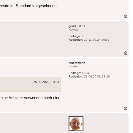
 heute im Standard vorgesehenen
Na
ob
gera121161
Newbie
Beiträge:
5
Registriert:
10.11.2019, 16:02
Na
ob
reneromann
Insider
Beiträge:
5384
Registriert:
28.06.2015, 13:26
25.02.2026, 10:53
inige Anbieter verwenden noch eine
Na
ob