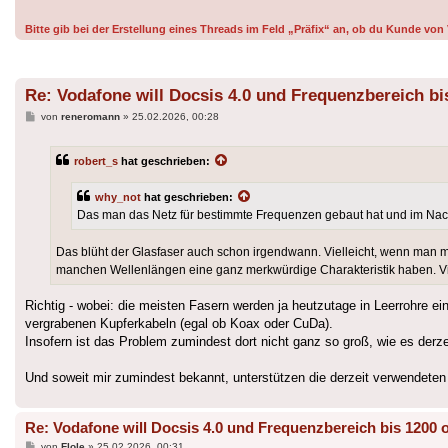
Bitte gib bei der Erstellung eines Threads im Feld „Präfix“ an, ob du Kunde v
Re: Vodafone will Docsis 4.0 und Frequenzbereich bi
Beitrag
von
reneromann
»
25.02.2026, 00:28
robert_s
hat geschrieben:
why_not
hat geschrieben:
Das man das Netz für bestimmte Frequenzen gebaut hat und im Nachg
Das blüht der Glasfaser auch schon irgendwann. Vielleicht, wenn ma
manchen Wellenlängen eine ganz merkwürdige Charakteristik haben. Vi
Richtig - wobei: die meisten Fasern werden ja heutzutage in Leerrohre e
vergrabenen Kupferkabeln (egal ob Koax oder CuDa).
Insofern ist das Problem zumindest dort nicht ganz so groß, wie es derze
Und soweit mir zumindest bekannt, unterstützen die derzeit verwendeten 
Re: Vodafone will Docsis 4.0 und Frequenzbereich bis 1200 
Beitrag
von
Flole
»
25.02.2026, 00:31