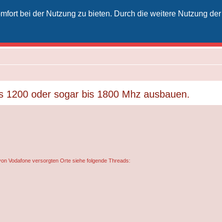
fort bei der Nutzung zu bieten. Durch die weitere Nutzung der
izielles Vodafone-Kabel-Forum
unkt für Kabelkunden von Vodafone - von Kunden für Kunden
is 1200 oder sogar bis 1800 Mhz ausbauen.
von Vodafone versorgten Orte siehe folgende Threads: