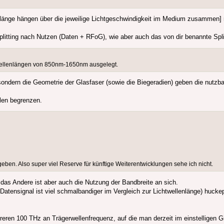
änge hängen über die jeweilige Lichtgeschwindigkeit im Medium zusammen] ni
Splitting nach Nutzen (Daten + RFoG), wie aber auch das von dir benannte Spl
r Wellenlängen von 850nm-1650nm ausgelegt.
sondern die Geometrie der Glasfaser (sowie die Biegeradien) geben die nutzb
hlen begrenzen.
eben. Also super viel Reserve für künftige Weiterentwicklungen sehe ich nicht.
 - das Andere ist aber auch die Nutzung der Bandbreite an sich.
 Datensignal ist viel schmalbandiger im Vergleich zur Lichtwellenlänge) huck
ren 100 THz an Trägerwellenfrequenz, auf die man derzeit im einstelligen Gi