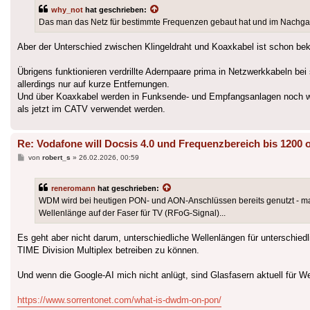
why_not
hat geschrieben:
Das man das Netz für bestimmte Frequenzen gebaut hat und im Nachgang
Aber der Unterschied zwischen Klingeldraht und Koaxkabel ist schon bek
Übrigens funktionieren verdrillte Adernpaare prima in Netzwerkkabeln be
allerdings nur auf kurze Entfernungen.
Und über Koaxkabel werden in Funksende- und Empfangsanlagen noch we
als jetzt im CATV verwendet werden.
Re: Vodafone will Docsis 4.0 und Frequenzbereich bis 1200 
Beitrag
von
robert_s
»
26.02.2026, 00:59
reneromann
hat geschrieben:
WDM wird bei heutigen PON- und AON-Anschlüssen bereits genutzt - man
Wellenlänge auf der Faser für TV (RFoG-Signal)...
Es geht aber nicht darum, unterschiedliche Wellenlängen für unterschie
TIME Division Multiplex betreiben zu können.
Und wenn die Google-AI mich nicht anlügt, sind Glasfasern aktuell für 
https://www.sorrentonet.com/what-is-dwdm-on-pon/