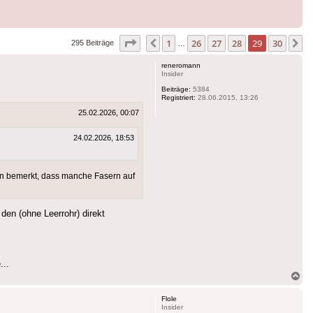
Seite
29
von
30
1
26
27
28
29
30
Vorherige
N
295 Beiträge
…
reneromann
Insider
Beiträge:
5384
Registriert:
28.06.2015, 13:26
25.02.2026, 00:07
24.02.2026, 18:53
n bemerkt, dass manche Fasern auf
den (ohne Leerrohr) direkt
...
Na
ob
Flole
Insider