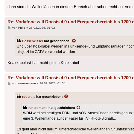
dann sind die Wellenlängen in diesem Bereich aber schon recht gut verge
Re: Vodafone will Docsis 4.0 und Frequenzbereich bis 1200 
Beitrag
von
Flole
»
26.02.2026, 01:02
Besserwisser
hat geschrieben:
Und über Koaxkabel werden in Funksende- und Empfangsanlagen noch 
als jetzt im CATV verwendet werden.
Koaxkabel ist halt nicht gleich Koaxkabel.
Re: Vodafone will Docsis 4.0 und Frequenzbereich bis 1200 
Beitrag
von
reneromann
»
26.02.2026, 01:54
robert_s
hat geschrieben:
reneromann
hat geschrieben:
WDM wird bei heutigen PON- und AON-Anschlüssen bereits genutzt -
eine 3. Wellenlänge auf der Faser für TV (RFoG-Signal)...
Es geht aber nicht darum, unterschiedliche Wellenlängen für untersch