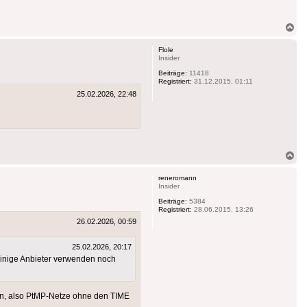
.
Na
ob
Flole
Insider
Beiträge:
11418
Registriert:
31.12.2015, 01:11
25.02.2026, 22:48
Na
ob
reneromann
Insider
Beiträge:
5384
Registriert:
28.06.2015, 13:26
26.02.2026, 00:59
25.02.2026, 20:17
einige Anbieter verwenden noch
den, also PtMP-Netze ohne den TIME