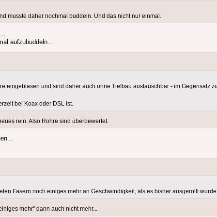
und musste daher nochmal buddeln. Und das nicht nur einmal.
..
mal aufzubuddeln...
ohre eingeblasen und sind daher auch ohne Tiefbau austauschbar - im Gegensatz zu
erzeit bei Koax oder DSL ist.
 neues rein. Also Rohre sind überbewertet.
en...
eten Fasern noch einiges mehr an Geschwindigkeit, als es bisher ausgerollt wurde.
niges mehr" dann auch nicht mehr...