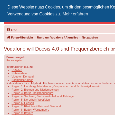
Diese Website nutzt Cookies, um dir den bestmöglichen Kom
Inoff
Verwendung von Cookies zu.
Mehr erfahren
Der Treffp
FAQ
Foren-Übersicht
Rund um Vodafone / Aktuelles
Netzausbau
Vodafone will Docsis 4.0 und Frequenzbereich b
Forumsregeln
Forenregeln
Informationen u.a. zu
DOCSIS
Netzausbau
Video on Demand
Segmentierungen
findest du auch im Helpdesk. Für Informationen zum Ausbaustatus der verschiedenen 
Region 1: Hamburg, Mecklenburg-Vorpommern und Schleswig-Holstein
Region 2: Bremen und Niedersachsen
Region 3: Berlin und Brandenburg
Region 4: Sachsen, Sachsen-Anhalt und Thüringen
Region 5: Nordrhein-Westfalen
Region 6: Hessen
Region 7: Rheinland-Pfalz und Saarland
Region 8: Baden-Württemberg
Region 9: Bayern