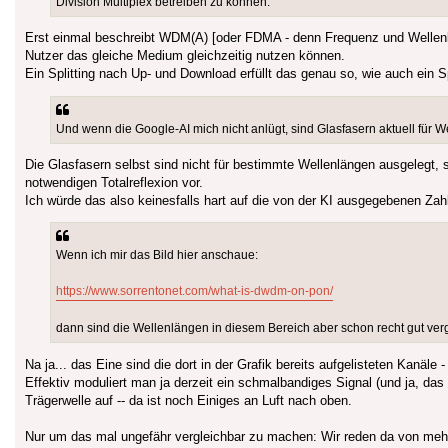
Division Multiplex betreiben zu können.
Erst einmal beschreibt WDM(A) [oder FDMA - denn Frequenz und Wellenl
Nutzer das gleiche Medium gleichzeitig nutzen können.
Ein Splitting nach Up- und Download erfüllt das genau so, wie auch ein 
Und wenn die Google-AI mich nicht anlügt, sind Glasfasern aktuell fü
Die Glasfasern selbst sind nicht für bestimmte Wellenlängen ausgelegt, 
notwendigen Totalreflexion vor.
Ich würde das also keinesfalls hart auf die von der KI ausgegebenen Za
Wenn ich mir das Bild hier anschaue:
https://www.sorrentonet.com/what-is-dwdm-on-pon/
dann sind die Wellenlängen in diesem Bereich aber schon recht gut verg
Na ja... das Eine sind die dort in der Grafik bereits aufgelisteten Kanäle
Effektiv moduliert man ja derzeit ein schmalbandiges Signal (und ja, das
Trägerwelle auf -- da ist noch Einiges an Luft nach oben.
Nur um das mal ungefähr vergleichbar zu machen: Wir reden da von mehre