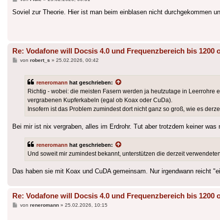
Soviel zur Theorie. Hier ist man beim einblasen nicht durchgekommen u
Re: Vodafone will Docsis 4.0 und Frequenzbereich bis 1200 
Beitrag
von
robert_s
»
25.02.2026, 00:42
reneromann
hat geschrieben:
Richtig - wobei: die meisten Fasern werden ja heutzutage in Leerrohre
vergrabenen Kupferkabeln (egal ob Koax oder CuDa).
Insofern ist das Problem zumindest dort nicht ganz so groß, wie es derze
Bei mir ist nix vergraben, alles im Erdrohr. Tut aber trotzdem keiner was
reneromann
hat geschrieben:
Und soweit mir zumindest bekannt, unterstützen die derzeit verwendeten
Das haben sie mit Koax und CuDA gemeinsam. Nur irgendwann reicht "ei
Re: Vodafone will Docsis 4.0 und Frequenzbereich bis 1200 
Beitrag
von
reneromann
»
25.02.2026, 10:15