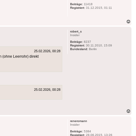
Beiträge:
11418
Registriert:
31.12.2015, 01:11
Na
ob
robert_s
Insider
Beiträge:
8237
Registriert:
30.11.2010, 15:09
Bundesland:
Berlin
25.02.2026, 00:28
 (ohne Leerrohr) direkt
25.02.2026, 00:28
Na
ob
reneromann
Insider
Beiträge:
5384
Registriert:
28.06.2015, 13:26