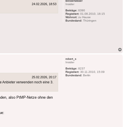
Besserwisser
24.02.2026, 18:53
Insider
Beiträge:
6390
Registriert:
01.08.2010, 16:15
Wohnort:
zu Hause
Bundesland:
Thüringen
Na
ob
robert_s
Insider
Beiträge:
8237
Registriert:
30.11.2010, 15:09
Bundesland:
Berlin
25.02.2026, 20:17
e Anbieter verwenden noch eine 3.
unden, also PtMP-Netze ohne den
ue: