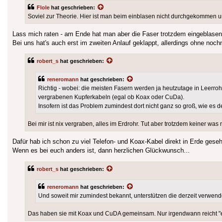
Flole
hat geschrieben:
Soviel zur Theorie. Hier ist man beim einblasen nicht durchgekommen 
Lass mich raten - am Ende hat man aber die Faser trotzdem eingeblasen.
Bei uns hat's auch erst im zweiten Anlauf geklappt, allerdings ohne noch
robert_s
hat geschrieben:
reneromann
hat geschrieben:
Richtig - wobei: die meisten Fasern werden ja heutzutage in Leerr
vergrabenen Kupferkabeln (egal ob Koax oder CuDa).
Insofern ist das Problem zumindest dort nicht ganz so groß, wie es d
Bei mir ist nix vergraben, alles im Erdrohr. Tut aber trotzdem keiner was
Dafür hab ich schon zu viel Telefon- und Koax-Kabel direkt in Erde geseh
Wenn es bei euch anders ist, dann herzlichen Glückwunsch...
robert_s
hat geschrieben:
reneromann
hat geschrieben:
Und soweit mir zumindest bekannt, unterstützen die derzeit verwend
Das haben sie mit Koax und CuDA gemeinsam. Nur irgendwann reicht "ei