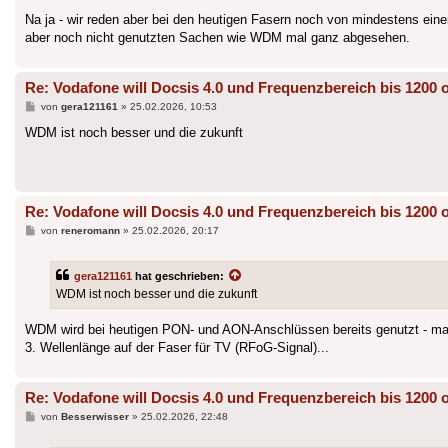
Na ja - wir reden aber bei den heutigen Fasern noch von mindestens e
aber noch nicht genutzten Sachen wie WDM mal ganz abgesehen.
Re: Vodafone will Docsis 4.0 und Frequenzbereich bis 1200 
Beitrag
von
gera121161
»
25.02.2026, 10:53
WDM ist noch besser und die zukunft
Re: Vodafone will Docsis 4.0 und Frequenzbereich bis 1200 
Beitrag
von
reneromann
»
25.02.2026, 20:17
gera121161
hat geschrieben:
WDM ist noch besser und die zukunft
WDM wird bei heutigen PON- und AON-Anschlüssen bereits genutzt - man 
3. Wellenlänge auf der Faser für TV (RFoG-Signal)...
Re: Vodafone will Docsis 4.0 und Frequenzbereich bis 1200 
Beitrag
von
Besserwisser
»
25.02.2026, 22:48