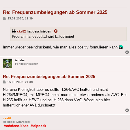
Re: Frequenzumbelegungen ab Sommer 2025
Beitrag
25.08.2025, 13:39
cka82
hat geschrieben:
Programmangebot [...] wird [...] optimiert
Immer wieder beeindruckend, wie man alles positiv formulieren kann
tehabe
Fortgeschrittener
Re: Frequenzumbelegungen ab Sommer 2025
Beitrag
25.08.2025, 21:38
Nur eine Kleinigkeit aber es sollte H.264/AVC heißen und nicht
H.264/MPEG4, mit MPEG4 meint man meist etwas anderes als AVC. Bei
H.265 heißt es HEVC und bei H.266 dann VVC. Wobei sich hier
hoffentlich eher AV1 durchsetzt.
cka82
Helpdesk-Mitarbeiter