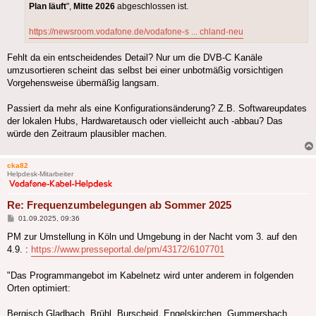
Plan läuft
",
Mitte 2026
abgeschlossen ist.
https://newsroom.vodafone.de/vodafone-s ... chland-neu
Fehlt da ein entscheidendes Detail? Nur um die DVB-C Kanäle
umzusortieren scheint das selbst bei einer unbotmäßig vorsichtigen
Vorgehensweise übermäßig langsam.
Passiert da mehr als eine Konfigurationsänderung? Z.B. Softwareupdates
der lokalen Hubs, Hardwaretausch oder vielleicht auch -abbau? Das
würde den Zeitraum plausibler machen.
cka82
Helpdesk-Mitarbeiter
Re: Frequenzumbelegungen ab Sommer 2025
Beitrag
01.09.2025, 09:36
PM zur Umstellung in Köln und Umgebung in der Nacht vom 3. auf den
4.9. :
https://www.presseportal.de/pm/43172/6107701
"Das Programmangebot im Kabelnetz wird unter anderem in folgenden
Orten optimiert:
Bergisch Gladbach, Brühl, Burscheid, Engelskirchen, Gummersbach,