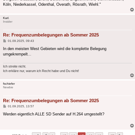
Köln, Niederkassel, Odenthal, Overath, Rösrath, Wiehl."
Karl.
Insider
Re: Frequenzumbelegungen ab Sommer 2025
Beitrag
01.09.2025, 09:43
In den meisten West Gebieten wird die komplette Belegung
umgekrempelt...
Ich streite nicht.
Ich erkläre nur, warum ich Recht habe und Du nicht!
fschiefer
Newbie
Re: Frequenzumbelegungen ab Sommer 2025
Beitrag
01.09.2025, 13:57
Werden eigentlich ALLE SD Sender auf H.264 umgestellt?