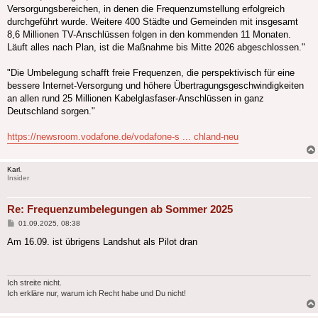
Versorgungsbereichen, in denen die Frequenzumstellung erfolgreich
durchgeführt wurde. Weitere 400 Städte und Gemeinden mit insgesamt
8,6 Millionen TV-Anschlüssen folgen in den kommenden 11 Monaten.
Läuft alles nach Plan, ist die Maßnahme bis Mitte 2026 abgeschlossen."
"Die Umbelegung schafft freie Frequenzen, die perspektivisch für eine
bessere Internet-Versorgung und höhere Übertragungsgeschwindigkeiten
an allen rund 25 Millionen Kabelglasfaser-Anschlüssen in ganz
Deutschland sorgen."
https://newsroom.vodafone.de/vodafone-s ... chland-neu
Karl.
Insider
Re: Frequenzumbelegungen ab Sommer 2025
Beitrag
01.09.2025, 08:38
Am 16.09. ist übrigens Landshut als Pilot dran
Ich streite nicht.
Ich erkläre nur, warum ich Recht habe und Du nicht!