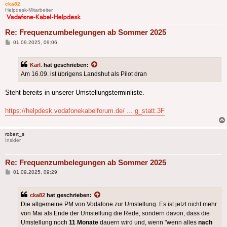
cka82
Helpdesk-Mitarbeiter
Re: Frequenzumbelegungen ab Sommer 2025
Beitrag
01.09.2025, 09:06
Karl.
hat geschrieben:
Am 16.09. ist übrigens Landshut als Pilot dran
Steht bereits in unserer Umstellungsterminliste.
https://helpdesk.vodafonekabelforum.de/ ... g_statt.3F
robert_s
Insider
Re: Frequenzumbelegungen ab Sommer 2025
Beitrag
01.09.2025, 09:29
cka82
hat geschrieben:
Die allgemeine PM von Vodafone zur Umstellung. Es ist jetzt nicht mehr
von Mai als Ende der Umstellung die Rede, sondern davon, dass die
Umstellung noch
11 Monate
dauern wird und, wenn "wenn alles
nach