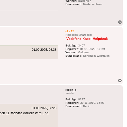
Wohnort:
Balkonien
Bundesland:
Niedersachsen
Na
ob
cka82
Helpdesk-Mitarbeiter
Beiträge:
3407
Registriert:
06.01.2020, 10:59
01.09.2025, 08:38
Wohnort:
Geldern
Bundesland:
Nordrhein-Westfalen
Na
ob
robert_s
Insider
Beiträge:
8237
Registriert:
30.11.2010, 15:09
Bundesland:
Berlin
01.09.2025, 08:23
noch
11 Monate
dauern wird und,