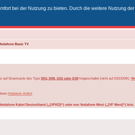
fort bei der Nutzung zu bieten. Durch die weitere Nutzung der
izielles Vodafone-Kabel-Forum
unkt für Kabelkunden von Vodafone - von Kunden für Kunden
Vodafone Basic TV
r auf Smartcards des Typs
D03, D08, G02 oder G09
freigeschaltet (nicht auf D02/D09!).
We
inkten
Helpdesk-Artikel
.
on Vodafone Kabel Deutschland („[VFKD]“) oder von Vodafone West („[VF West]“) bist.