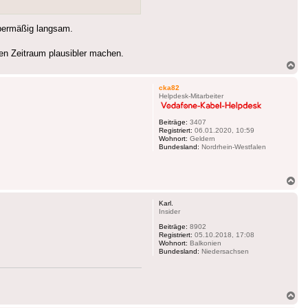
übermäßig langsam.
en Zeitraum plausibler machen.
Na
ob
cka82
Helpdesk-Mitarbeiter
Beiträge:
3407
Registriert:
06.01.2020, 10:59
Wohnort:
Geldern
Bundesland:
Nordrhein-Westfalen
Na
ob
Karl.
Insider
Beiträge:
8902
Registriert:
05.10.2018, 17:08
Wohnort:
Balkonien
Bundesland:
Niedersachsen
Na
ob