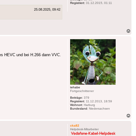
Registriert:
31.12.2015, 01:11
25.08.2025, 09:42
Na
ob
t es HEVC und bei H.266 dann VVC.
tehabe
Fortgeschrittener
Beiträge:
379
Registriert:
11.12.2013, 18:59
Wohnort:
Harburg
Bundesland:
Niedersachsen
Na
ob
cka82
Helpdesk-Mitarbeiter