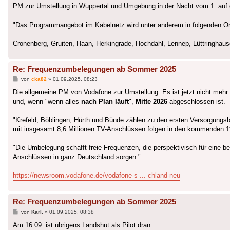
PM zur Umstellung in Wuppertal und Umgebung in der Nacht vom 1. auf
"Das Programmangebot im Kabelnetz wird unter anderem in folgenden Ort
Cronenberg, Gruiten, Haan, Herkingrade, Hochdahl, Lennep, Lüttringhau
Re: Frequenzumbelegungen ab Sommer 2025
Beitrag
von
cka82
»
01.09.2025, 08:23
Die allgemeine PM von Vodafone zur Umstellung. Es ist jetzt nicht meh
und, wenn "wenn alles
nach Plan läuft
",
Mitte 2026
abgeschlossen ist.
"Krefeld, Böblingen, Hürth und Bünde zählen zu den ersten Versorgungs
mit insgesamt 8,6 Millionen TV-Anschlüssen folgen in den kommenden 11
"Die Umbelegung schafft freie Frequenzen, die perspektivisch für eine b
Anschlüssen in ganz Deutschland sorgen."
https://newsroom.vodafone.de/vodafone-s ... chland-neu
Re: Frequenzumbelegungen ab Sommer 2025
Beitrag
von
Karl.
»
01.09.2025, 08:38
Am 16.09. ist übrigens Landshut als Pilot dran