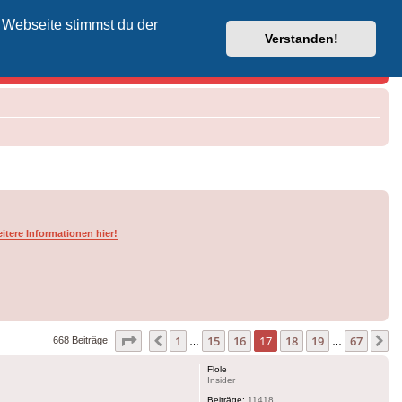
 Webseite stimmst du der
Vodafone-Kabel-Helpdesk
Verstanden!
itere Informationen hier!
Seite
17
von
67
1
15
16
17
18
19
67
Vorherige
N
668 Beiträge
…
…
Flole
Insider
Beiträge:
11418