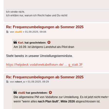
Ich streite nicht.
Ich erkläre nur, warum ich Recht habe und Du nicht!
Re: Frequenzumbelegungen ab Sommer 2025
Beitrag
von
cka82
»
01.09.2025, 09:06
Karl.
hat geschrieben:
Am 16.09. ist übrigens Landshut als Pilot dran
Steht bereits in unserer Umstellungsterminliste.
https://helpdesk.vodafonekabelforum.de/ ... g_statt.3F
Re: Frequenzumbelegungen ab Sommer 2025
Beitrag
von
robert_s
»
01.09.2025, 09:29
cka82
hat geschrieben:
Die allgemeine PM von Vodafone zur Umstellung. Es ist jetzt nicht meh
wenn "wenn alles
nach Plan läuft
",
Mitte 2026
abgeschlossen ist.