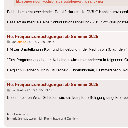
https://newsroom.vodafone.de/vodafone-s ... chland-neu
Fehlt da ein entscheidendes Detail? Nur um die DVB-C Kanäle umzusorti
Passiert da mehr als eine Konfigurationsänderung? Z.B. Softwareupdates
Re: Frequenzumbelegungen ab Sommer 2025
Beitrag
von
cka82
»
01.09.2025, 09:36
PM zur Umstellung in Köln und Umgebung in der Nacht vom 3. auf den 4
"Das Programmangebot im Kabelnetz wird unter anderem in folgenden Ort
Bergisch Gladbach, Brühl, Burscheid, Engelskirchen, Gummersbach, Köln
Re: Frequenzumbelegungen ab Sommer 2025
Beitrag
von
Karl.
»
01.09.2025, 09:43
In den meisten West Gebieten wird die komplette Belegung umgekrempelt
Ich streite nicht.
Ich erkläre nur, warum ich Recht habe und Du nicht!