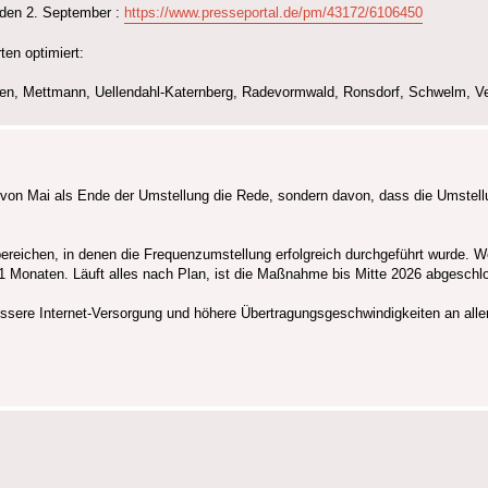
 den 2. September :
https://www.presseportal.de/pm/43172/6106450
en optimiert:
sen, Mettmann, Uellendahl-Katernberg, Radevormwald, Ronsdorf, Schwelm, Vel
r von Mai als Ende der Umstellung die Rede, sondern davon, dass die Umstel
bereichen, in denen die Frequenzumstellung erfolgreich durchgeführt wurde. 
 Monaten. Läuft alles nach Plan, ist die Maßnahme bis Mitte 2026 abgeschl
essere Internet-Versorgung und höhere Übertragungsgeschwindigkeiten an allen