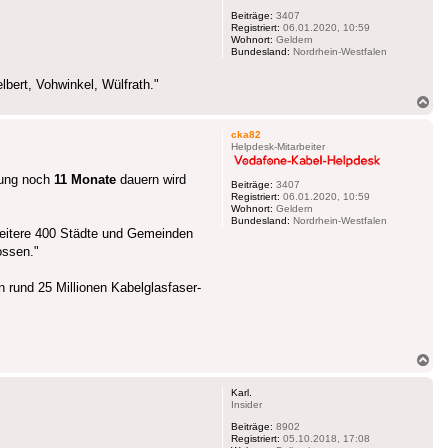
Beiträge:
3407
Registriert:
06.01.2020, 10:59
Wohnort:
Geldern
Bundesland:
Nordrhein-Westfalen
bert, Vohwinkel, Wülfrath."
Na
ob
cka82
Helpdesk-Mitarbeiter
lung noch
11 Monate
dauern wird
Beiträge:
3407
Registriert:
06.01.2020, 10:59
Wohnort:
Geldern
Bundesland:
Nordrhein-Westfalen
Weitere 400 Städte und Gemeinden
ossen."
 rund 25 Millionen Kabelglasfaser-
Na
ob
Karl.
Insider
Beiträge:
8902
Registriert:
05.10.2018, 17:08