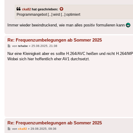
cka82
hat geschrieben:
Programmangebot [...] wird [...] optimiert
Immer wieder beeindruckend, wie man alles positiv formulieren kann
Re: Frequenzumbelegungen ab Sommer 2025
Beitrag
von
tehabe
»
25.08.2025, 21:38
Nur eine Kleinigkeit aber es sollte H.264/AVC heißen und nicht H.26
Wobei sich hier hoffentlich eher AV1 durchsetzt.
Re: Frequenzumbelegungen ab Sommer 2025
Beitrag
von
cka82
»
29.08.2025, 09:36