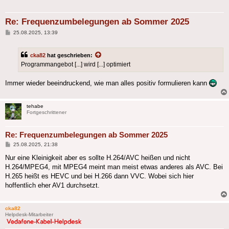
Re: Frequenzumbelegungen ab Sommer 2025
Beitrag
25.08.2025, 13:39
cka82
hat geschrieben:
Programmangebot [...] wird [...] optimiert
Immer wieder beeindruckend, wie man alles positiv formulieren kann
tehabe
Fortgeschrittener
Re: Frequenzumbelegungen ab Sommer 2025
Beitrag
25.08.2025, 21:38
Nur eine Kleinigkeit aber es sollte H.264/AVC heißen und nicht
H.264/MPEG4, mit MPEG4 meint man meist etwas anderes als AVC. Bei
H.265 heißt es HEVC und bei H.266 dann VVC. Wobei sich hier
hoffentlich eher AV1 durchsetzt.
cka82
Helpdesk-Mitarbeiter