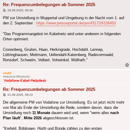
Re: Frequenzumbelegungen ab Sommer 2025
Beitrag
29.08.2025, 09:36
PM zur Umstellung in Wuppertal und Umgebung in der Nacht vom 1. auf
den 2. September :
https://www.presseportal.de/pm/43172/6106450
"Das Programmangebot im Kabelnetz wird unter anderem in folgenden
Orten optimiert:
Cronenberg, Gruiten, Haan, Herkingrade, Hochdahl, Lennep,
Lüttringhausen, Mettmann, Uellendahl-Katernberg, Radevormwald,
Ronsdorf, Schwelm, Velbert, Vohwinkel, Wülfrath."
cka82
Helpdesk-Mitarbeiter
Re: Frequenzumbelegungen ab Sommer 2025
Beitrag
01.09.2025, 08:23
Die allgemeine PM von Vodafone zur Umstellung. Es ist jetzt nicht mehr
von Mai als Ende der Umstellung die Rede, sondern davon, dass die
Umstellung noch
11 Monate
dauern wird und, wenn "wenn alles
nach
Plan läuft
",
Mitte 2026
abgeschlossen ist.
"Krefeld, Böblingen, Hürth und Bünde zählen zu den ersten