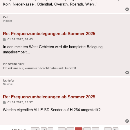
Köln, Niederkassel, Odenthal, Overath, Rösrath, Wiehl."
Karl.
Insider
Re: Frequenzumbelegungen ab Sommer 2025
Beitrag
01.09.2025, 09:43
In den meisten West Gebieten wird die komplette Belegung
umgekrempelt...
Ich streite nicht.
Ich erkläre nur, warum ich Recht habe und Du nicht!
fschiefer
Newbie
Re: Frequenzumbelegungen ab Sommer 2025
Beitrag
01.09.2025, 13:57
Werden eigentlich ALLE SD Sender auf H.264 umgestellt?