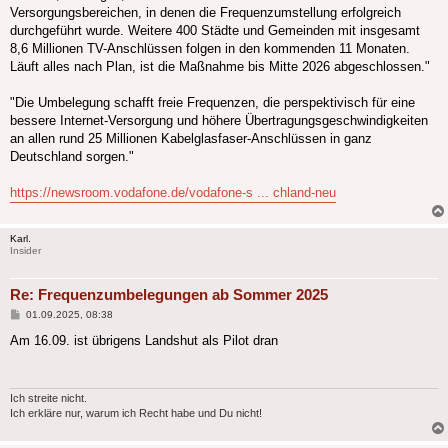
Versorgungsbereichen, in denen die Frequenzumstellung erfolgreich
durchgeführt wurde. Weitere 400 Städte und Gemeinden mit insgesamt
8,6 Millionen TV-Anschlüssen folgen in den kommenden 11 Monaten.
Läuft alles nach Plan, ist die Maßnahme bis Mitte 2026 abgeschlossen."
"Die Umbelegung schafft freie Frequenzen, die perspektivisch für eine
bessere Internet-Versorgung und höhere Übertragungsgeschwindigkeiten
an allen rund 25 Millionen Kabelglasfaser-Anschlüssen in ganz
Deutschland sorgen."
https://newsroom.vodafone.de/vodafone-s ... chland-neu
Karl.
Insider
Re: Frequenzumbelegungen ab Sommer 2025
Beitrag
01.09.2025, 08:38
Am 16.09. ist übrigens Landshut als Pilot dran
Ich streite nicht.
Ich erkläre nur, warum ich Recht habe und Du nicht!