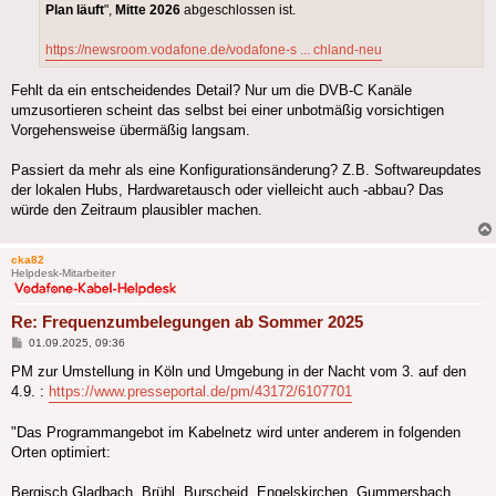
Plan läuft
",
Mitte 2026
abgeschlossen ist.
https://newsroom.vodafone.de/vodafone-s ... chland-neu
Fehlt da ein entscheidendes Detail? Nur um die DVB-C Kanäle
umzusortieren scheint das selbst bei einer unbotmäßig vorsichtigen
Vorgehensweise übermäßig langsam.
Passiert da mehr als eine Konfigurationsänderung? Z.B. Softwareupdates
der lokalen Hubs, Hardwaretausch oder vielleicht auch -abbau? Das
würde den Zeitraum plausibler machen.
cka82
Helpdesk-Mitarbeiter
Re: Frequenzumbelegungen ab Sommer 2025
Beitrag
01.09.2025, 09:36
PM zur Umstellung in Köln und Umgebung in der Nacht vom 3. auf den
4.9. :
https://www.presseportal.de/pm/43172/6107701
"Das Programmangebot im Kabelnetz wird unter anderem in folgenden
Orten optimiert:
Bergisch Gladbach, Brühl, Burscheid, Engelskirchen, Gummersbach,