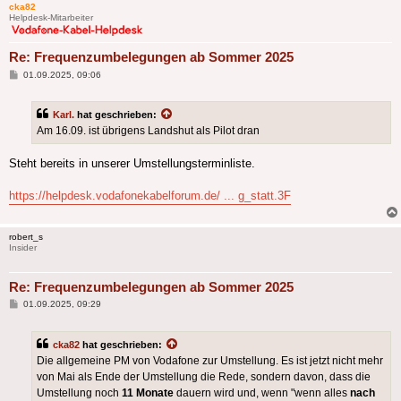
cka82
Helpdesk-Mitarbeiter
Re: Frequenzumbelegungen ab Sommer 2025
Beitrag
01.09.2025, 09:06
Karl.
hat geschrieben:
Am 16.09. ist übrigens Landshut als Pilot dran
Steht bereits in unserer Umstellungsterminliste.
https://helpdesk.vodafonekabelforum.de/ ... g_statt.3F
robert_s
Insider
Re: Frequenzumbelegungen ab Sommer 2025
Beitrag
01.09.2025, 09:29
cka82
hat geschrieben:
Die allgemeine PM von Vodafone zur Umstellung. Es ist jetzt nicht mehr
von Mai als Ende der Umstellung die Rede, sondern davon, dass die
Umstellung noch
11 Monate
dauern wird und, wenn "wenn alles
nach