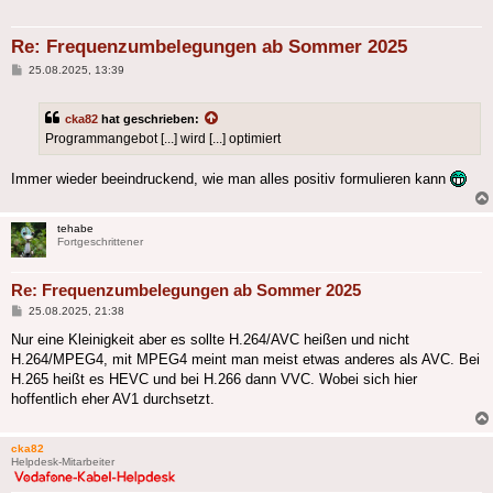
Re: Frequenzumbelegungen ab Sommer 2025
Beitrag
25.08.2025, 13:39
cka82
hat geschrieben:
Programmangebot [...] wird [...] optimiert
Immer wieder beeindruckend, wie man alles positiv formulieren kann
tehabe
Fortgeschrittener
Re: Frequenzumbelegungen ab Sommer 2025
Beitrag
25.08.2025, 21:38
Nur eine Kleinigkeit aber es sollte H.264/AVC heißen und nicht
H.264/MPEG4, mit MPEG4 meint man meist etwas anderes als AVC. Bei
H.265 heißt es HEVC und bei H.266 dann VVC. Wobei sich hier
hoffentlich eher AV1 durchsetzt.
cka82
Helpdesk-Mitarbeiter