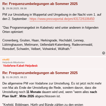
Re: Frequenzumbelegungen ab Sommer 2025
Beitrag
29.08.2025, 09:36
PM zur Umstellung in Wuppertal und Umgebung in der Nacht vom 1. auf
den 2. September :
https://www.presseportal.de/pm/43172/6106450
"Das Programmangebot im Kabelnetz wird unter anderem in folgenden
Orten optimiert:
Cronenberg, Gruiten, Haan, Herkingrade, Hochdahl, Lennep,
Lüttringhausen, Mettmann, Uellendahl-Katernberg, Radevormwald,
Ronsdorf, Schwelm, Velbert, Vohwinkel, Wülfrath."
cka82
Helpdesk-Mitarbeiter
Re: Frequenzumbelegungen ab Sommer 2025
Beitrag
01.09.2025, 08:23
Die allgemeine PM von Vodafone zur Umstellung. Es ist jetzt nicht mehr
von Mai als Ende der Umstellung die Rede, sondern davon, dass die
Umstellung noch
11 Monate
dauern wird und, wenn "wenn alles
nach
Plan läuft
",
Mitte 2026
abgeschlossen ist.
"Krefeld, Böblingen, Hürth und Bünde zählen zu den ersten