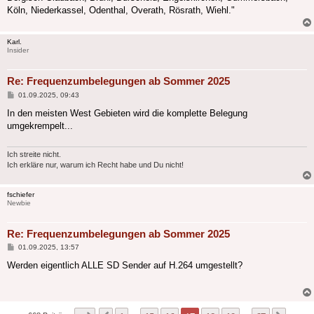
Köln, Niederkassel, Odenthal, Overath, Rösrath, Wiehl."
Karl.
Insider
Re: Frequenzumbelegungen ab Sommer 2025
Beitrag
01.09.2025, 09:43
In den meisten West Gebieten wird die komplette Belegung
umgekrempelt...
Ich streite nicht.
Ich erkläre nur, warum ich Recht habe und Du nicht!
fschiefer
Newbie
Re: Frequenzumbelegungen ab Sommer 2025
Beitrag
01.09.2025, 13:57
Werden eigentlich ALLE SD Sender auf H.264 umgestellt?