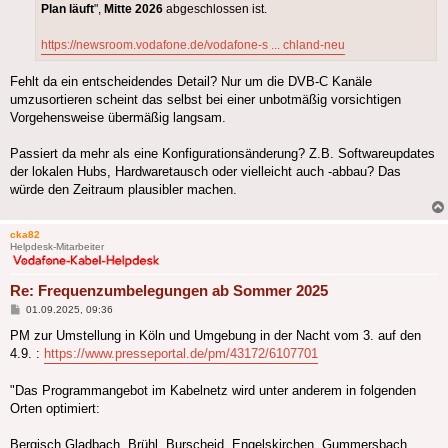
Plan läuft
",
Mitte 2026
abgeschlossen ist.
https://newsroom.vodafone.de/vodafone-s ... chland-neu
Fehlt da ein entscheidendes Detail? Nur um die DVB-C Kanäle
umzusortieren scheint das selbst bei einer unbotmäßig vorsichtigen
Vorgehensweise übermäßig langsam.
Passiert da mehr als eine Konfigurationsänderung? Z.B. Softwareupdates
der lokalen Hubs, Hardwaretausch oder vielleicht auch -abbau? Das
würde den Zeitraum plausibler machen.
cka82
Helpdesk-Mitarbeiter
Re: Frequenzumbelegungen ab Sommer 2025
Beitrag
01.09.2025, 09:36
PM zur Umstellung in Köln und Umgebung in der Nacht vom 3. auf den
4.9. :
https://www.presseportal.de/pm/43172/6107701
"Das Programmangebot im Kabelnetz wird unter anderem in folgenden
Orten optimiert:
Bergisch Gladbach, Brühl, Burscheid, Engelskirchen, Gummersbach,