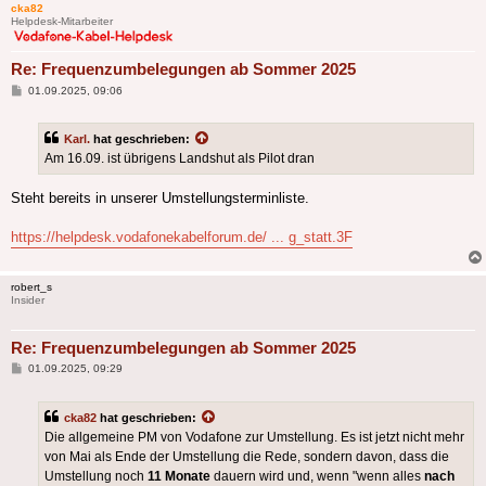
cka82
Helpdesk-Mitarbeiter
Re: Frequenzumbelegungen ab Sommer 2025
Beitrag
01.09.2025, 09:06
Karl.
hat geschrieben:
Am 16.09. ist übrigens Landshut als Pilot dran
Steht bereits in unserer Umstellungsterminliste.
https://helpdesk.vodafonekabelforum.de/ ... g_statt.3F
robert_s
Insider
Re: Frequenzumbelegungen ab Sommer 2025
Beitrag
01.09.2025, 09:29
cka82
hat geschrieben:
Die allgemeine PM von Vodafone zur Umstellung. Es ist jetzt nicht mehr
von Mai als Ende der Umstellung die Rede, sondern davon, dass die
Umstellung noch
11 Monate
dauern wird und, wenn "wenn alles
nach