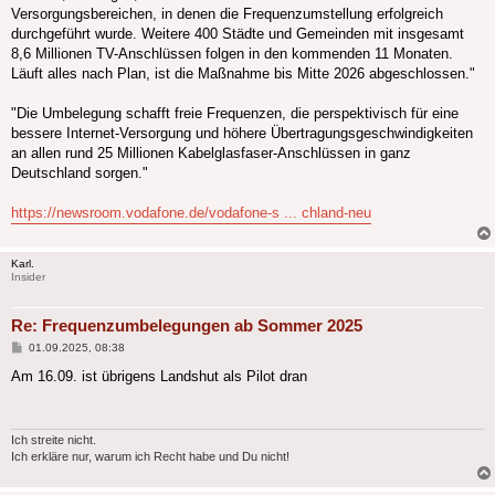
Versorgungsbereichen, in denen die Frequenzumstellung erfolgreich
durchgeführt wurde. Weitere 400 Städte und Gemeinden mit insgesamt
8,6 Millionen TV-Anschlüssen folgen in den kommenden 11 Monaten.
Läuft alles nach Plan, ist die Maßnahme bis Mitte 2026 abgeschlossen."
"Die Umbelegung schafft freie Frequenzen, die perspektivisch für eine
bessere Internet-Versorgung und höhere Übertragungsgeschwindigkeiten
an allen rund 25 Millionen Kabelglasfaser-Anschlüssen in ganz
Deutschland sorgen."
https://newsroom.vodafone.de/vodafone-s ... chland-neu
Karl.
Insider
Re: Frequenzumbelegungen ab Sommer 2025
Beitrag
01.09.2025, 08:38
Am 16.09. ist übrigens Landshut als Pilot dran
Ich streite nicht.
Ich erkläre nur, warum ich Recht habe und Du nicht!