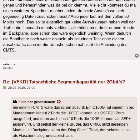
gehen und herausfinden was da bei dir klemmt. Vielleicht könntest du mal
einen weiteren Speedtest machen indem du beide Anschlüsse sich
gegenseitig Daten zuschicken lässt? Also jeder lädt mit den vollen 50
Mbit/s hoch. Das sollte eigentlich gar keine Auswirkungen haben weil der
Traffic die Linecard niemals verlässt, allerhöchstens dreht er eine Runde
im Backplane, aber schon das wäre eigentlich unsinnig. Wenn dadurch
die Bandbreite noch weiter absackt als bei einem Test ohne diesen
Zusatztraffic dann ist die Ursache schonmal nicht die Anbindung des
CMTS.
robert_s
Insider
Re: [VFKD] Tatsächliche Segmentkapazität nur 2Gbit/s?
Beitrag
25.06.2025, 23:09
Flole
hat geschrieben:
bei einem I-CMTS wäre das schon absurd: Ein C100G hat immerhin pro
Management Modul 2 Ports die 100GE können, als QSFP28 Ports
ausgeführt, und dann auch noch 10 Ports die 10GE können, als SFP+
ausgeführt. Und selbst der kleine Bruder, das C40G, nutzt dieselben
Module. Im Backplane kann das Ding über 1 Tbit/s, das scheidet also
als Flaschenhals grundsätzlich aus,