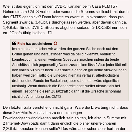
Wie ist das eigentlich mit den DVB-C Kanälen beim Casa I-CMTS?
Gehen die am CMTS vorbei, oder werden die Streams vielleicht mit durch
das CMTS geschickt? Dann könnte es eventuell hinkommen, dass pro
Segment zwar ca. 3,4Gbit/s durchgelassen werden, aber davon dann ca.
1,4Gbit/s für die DVB-C Streams abgehen, sodass für DOCSIS nur noch
ca. 2Gbit/s übrig bleiben...!?!
Flole
hat geschrieben:
Ich bin mir aber sicher wir werden der ganzen Sache noch auf den
Grund gehen und herausfinden was da bei dir klemmt. Vielleicht
könntest du mal einen weiteren Speedtest machen indem du beide
Anschlüsse sich gegenseitig Daten zuschicken lässt? Also jeder lädt mit
den vollen 50 Mbit/s hoch. Das sollte eigentlich gar keine Auswirkungen
haben weil der Traffic die Linecard niemals verlässt, allerhöchstens
dreht er eine Runde im Backplane, aber schon das wäre eigentlich
unsinnig. Wenn dadurch die Bandbreite noch weiter absackt als bei
einem Test ohne diesen Zusatztraffic dann ist die Ursache schonmal
nicht die Anbindung des CMTS.
Den letzten Satz verstehe ich nicht ganz. Wäre die Erwartung nicht, dass
diese 2x50Mbit/s zusätzlich zu den bisherigen
Downloadgeschwindigkeiten möglich sein sollten, ich also in Summe mit
2 Internet-Downloads damit dann endlich die bisher unerreichbaren
2,2Gbit/s knacken können sollte? Das wäre aber schon sehr hart an der