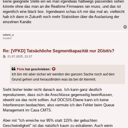
keine geeignete Stelle ein wo man irgendwas halbwegs passendes sehen
könnte ohne das man an die Realtime Firmwares ran muss, und das ist
eigentlich eine black box. Irgendwann schau ich mir das mal an, vielleicht
hab ich dann in Zukunft noch mehr Statistiken über die Auslastung der
einzelnen Kanäle.
robert_s
Insider
Re: [VFKD] Tatsächliche Segmentkapazität nur 2Gbit/s?
Beitrag
21.07.2025, 22:27
Flole
hat geschrieben:
Ich bin mir aber sicher wir werden der ganzen Sache noch auf den
Grund gehen und herausfinden was da bei dir klemmt.
Sieht bisher leider nicht danach aus. Ich kann ganz deutlich
reproduzieren, dass sich die Anschlüsse gegenseitig beeinflussen,
obwohl sie das nicht sollten. Auf DOCSIS-Ebene kann ich keine
Interferenzen beobachten, also vermute ich den Fehler beim Queue
Management im Casa CMTS.
Aber mit "Ich erreiche nur 95% statt 115% der gebuchten
Geschwindigkeit" ist das natürlich kaum zu eskalieren. Auch wenn