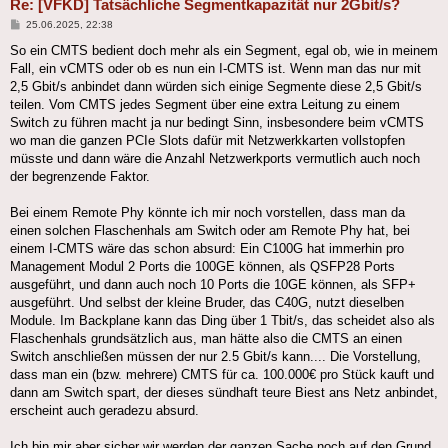
Re: [VFKD] Tatsächliche Segmentkapazität nur 2Gbit/s?
Beitrag
25.06.2025, 22:38
So ein CMTS bedient doch mehr als ein Segment, egal ob, wie in meinem
Fall, ein vCMTS oder ob es nun ein I-CMTS ist. Wenn man das nur mit
2,5 Gbit/s anbindet dann würden sich einige Segmente diese 2,5 Gbit/s
teilen. Vom CMTS jedes Segment über eine extra Leitung zu einem
Switch zu führen macht ja nur bedingt Sinn, insbesondere beim vCMTS
wo man die ganzen PCIe Slots dafür mit Netzwerkkarten vollstopfen
müsste und dann wäre die Anzahl Netzwerkports vermutlich auch noch
der begrenzende Faktor.
Bei einem Remote Phy könnte ich mir noch vorstellen, dass man da
einen solchen Flaschenhals am Switch oder am Remote Phy hat, bei
einem I-CMTS wäre das schon absurd: Ein C100G hat immerhin pro
Management Modul 2 Ports die 100GE können, als QSFP28 Ports
ausgeführt, und dann auch noch 10 Ports die 10GE können, als SFP+
ausgeführt. Und selbst der kleine Bruder, das C40G, nutzt dieselben
Module. Im Backplane kann das Ding über 1 Tbit/s, das scheidet also als
Flaschenhals grundsätzlich aus, man hätte also die CMTS an einen
Switch anschließen müssen der nur 2.5 Gbit/s kann.... Die Vorstellung,
dass man ein (bzw. mehrere) CMTS für ca. 100.000€ pro Stück kauft und
dann am Switch spart, der dieses sündhaft teure Biest ans Netz anbindet,
erscheint auch geradezu absurd.
Ich bin mir aber sicher wir werden der ganzen Sache noch auf den Grund