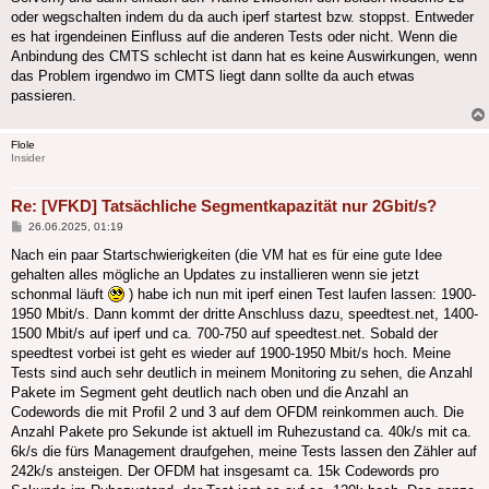
oder wegschalten indem du da auch iperf startest bzw. stoppst. Entweder
es hat irgendeinen Einfluss auf die anderen Tests oder nicht. Wenn die
Anbindung des CMTS schlecht ist dann hat es keine Auswirkungen, wenn
das Problem irgendwo im CMTS liegt dann sollte da auch etwas
passieren.
Flole
Insider
Re: [VFKD] Tatsächliche Segmentkapazität nur 2Gbit/s?
Beitrag
26.06.2025, 01:19
Nach ein paar Startschwierigkeiten (die VM hat es für eine gute Idee
gehalten alles mögliche an Updates zu installieren wenn sie jetzt
schonmal läuft
) habe ich nun mit iperf einen Test laufen lassen: 1900-
1950 Mbit/s. Dann kommt der dritte Anschluss dazu, speedtest.net, 1400-
1500 Mbit/s auf iperf und ca. 700-750 auf speedtest.net. Sobald der
speedtest vorbei ist geht es wieder auf 1900-1950 Mbit/s hoch. Meine
Tests sind auch sehr deutlich in meinem Monitoring zu sehen, die Anzahl
Pakete im Segment geht deutlich nach oben und die Anzahl an
Codewords die mit Profil 2 und 3 auf dem OFDM reinkommen auch. Die
Anzahl Pakete pro Sekunde ist aktuell im Ruhezustand ca. 40k/s mit ca.
6k/s die fürs Management draufgehen, meine Tests lassen den Zähler auf
242k/s ansteigen. Der OFDM hat insgesamt ca. 15k Codewords pro