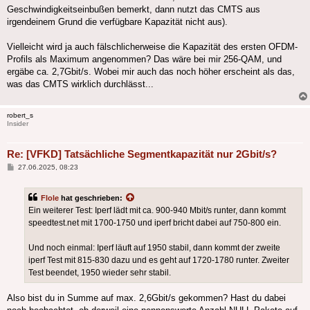
Geschwindigkeitseinbußen bemerkt, dann nutzt das CMTS aus
irgendeinem Grund die verfügbare Kapazität nicht aus).
Vielleicht wird ja auch fälschlicherweise die Kapazität des ersten OFDM-
Profils als Maximum angenommen? Das wäre bei mir 256-QAM, und
ergäbe ca. 2,7Gbit/s. Wobei mir auch das noch höher erscheint als das,
was das CMTS wirklich durchlässt...
robert_s
Insider
Re: [VFKD] Tatsächliche Segmentkapazität nur 2Gbit/s?
Beitrag
27.06.2025, 08:23
Flole
hat geschrieben:
Ein weiterer Test: Iperf lädt mit ca. 900-940 Mbit/s runter, dann kommt
speedtest.net mit 1700-1750 und iperf bricht dabei auf 750-800 ein.
Und noch einmal: Iperf läuft auf 1950 stabil, dann kommt der zweite
iperf Test mit 815-830 dazu und es geht auf 1720-1780 runter. Zweiter
Test beendet, 1950 wieder sehr stabil.
Also bist du in Summe auf max. 2,6Gbit/s gekommen? Hast du dabei