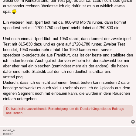
Sekunde im Ruhezustand, der Test jagt es auf ca. 120k hoch. Das ganze
auseinander rechnen überlasse ich dir, dafür ist es nun wirklich etwas
spät
Ein weiterer Test: Iperf lädt mit ca. 900-940 Mbit/s runter, dann kommt
speedtest.net mit 1700-1750 und iperf bricht dabei auf 750-800 ein.
Und noch einmal: Iperf läuft auf 1950 stabil, dann kommt der zweite iperf
Test mit 815-830 dazu und es geht auf 1720-1780 runter. Zweiter Test
beendet, 1950 wieder sehr stabil. Die 1950 kamen vom server
speedtest.ip-projects.de aus Frankfurt, das ist der beste und stabilste den
ich finden konnte. Auch gut ist der von wilhelm.tel, der schwankt bei mir
aber eher mal ein bisschen (zumindest mehr als der andere), die haben
dafür eine nette Statistik auf der ich nun deutlich sichtbar bin:
vnstati.png
Dadurch, dass ich es nicht auf einem Gerät testen kann sondern 2 dafür
benötige schwankt es auch viel zu sehr als das ich da Uploads aus dem
eigenen Segment noch mit einbauen kann, die würden in dem Rauschen
einfach untergehen.
Du hast keine ausreichende Berechtigung, um die Dateianhänge dieses Beitrags
anzusehen.
robert_s
Insider