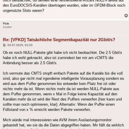
noch beobachtet, ob derweil eine nennenswerte Anzahl NULL-Pakete auf
den EuroDOCSIS-Kanälen übertragen wurden, oder im OFDM-Block noch
ungenutzte Slots waren?
Flole
Insider
Re: [VFKD] Tatsächliche Segmentkapazität nur 2Gbit/s?
Beitrag
03.07.2025, 01:03
Ob es noch NULL-Pakete gibt habe ich nicht beobachtet. Die 2.5 Gbit/s
habe ich wohl geknackt, also ist zumindest bei mir am vCMTS die
Anbindung besser als 2.5 Gbit/s.
Ich vermute das CMTS stopft einfach Pakete auf die Kanäle bis die voll
sind, also gar nicht mal irgendeine intelligente Vorausplanung sondern es
wird aus dem Puffer genommen bis entweder kein Platz frei ist oder
nichts mehr da ist. Wenn nichts mehr da ist werden NULL-Pakete aus
dem Puffer genommen, wenn x Mal in Folge keine Kapazität auf den
Kanälen mehr da ist wird der Rest des Puffers verworfen (hier kann und
sollte man noch optimieren, klar). Alternativ: Wenn der Puffer einen
Füllstand von x % erreicht werden Pakete verworfen.
Mich würde mal interessieren wie AVM ihrem Auslastungsmonitor
gebastelt hat, wo sie da die Daten abgegriffen haben. Mir fällt da wirklich