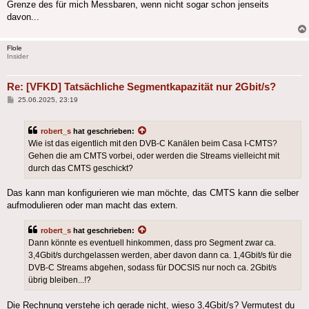
Grenze des für mich Messbaren, wenn nicht sogar schon jenseits
davon...
Flole
Insider
Re: [VFKD] Tatsächliche Segmentkapazität nur 2Gbit/s?
Beitrag
25.06.2025, 23:19
robert_s
hat geschrieben:
Wie ist das eigentlich mit den DVB-C Kanälen beim Casa I-CMTS?
Gehen die am CMTS vorbei, oder werden die Streams vielleicht mit
durch das CMTS geschickt?
Das kann man konfigurieren wie man möchte, das CMTS kann die selber
aufmodulieren oder man macht das extern.
robert_s
hat geschrieben:
Dann könnte es eventuell hinkommen, dass pro Segment zwar ca.
3,4Gbit/s durchgelassen werden, aber davon dann ca. 1,4Gbit/s für die
DVB-C Streams abgehen, sodass für DOCSIS nur noch ca. 2Gbit/s
übrig bleiben...!?
Die Rechnung verstehe ich gerade nicht, wieso 3,4Gbit/s? Vermutest du