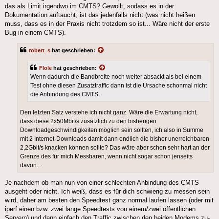
das als Limit irgendwo im CMTS? Gewollt, sodass es in der
Dokumentation auftaucht, ist das jedenfalls nicht (was nicht heißen
muss, dass es in der Praxis nicht trotzdem so ist... Wäre nicht der erste
Bug in einem CMTS).
robert_s
hat geschrieben:
Flole
hat geschrieben:
Wenn dadurch die Bandbreite noch weiter absackt als bei einem
Test ohne diesen Zusatztraffic dann ist die Ursache schonmal nicht
die Anbindung des CMTS.
Den letzten Satz verstehe ich nicht ganz. Wäre die Erwartung nicht,
dass diese 2x50Mbit/s zusätzlich zu den bisherigen
Downloadgeschwindigkeiten möglich sein sollten, ich also in Summe
mit 2 Internet-Downloads damit dann endlich die bisher unerreichbaren
2,2Gbit/s knacken können sollte? Das wäre aber schon sehr hart an der
Grenze des für mich Messbaren, wenn nicht sogar schon jenseits
davon...
Je nachdem ob man nun von einer schlechten Anbindung des CMTS
ausgeht oder nicht. Ich weiß, dass es für dich schwierig zu messen sein
wird, daher am besten den Speedtest ganz normal laufen lassen (oder mit
iperf einen bzw. zwei lange Speedtests von einem/zwei öffentlichen
Servern) und dann einfach den Traffic zwischen den beiden Modems zu-