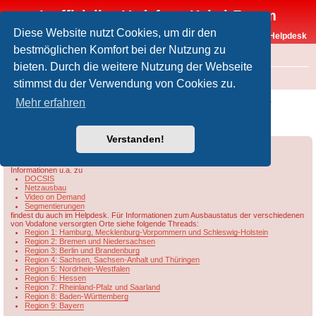
Inoffizielles Vodafone-Kabel-Forum
Diese Website nutzt Cookies, um dir den
Vodafone-Kabel-Helpdesk
bestmöglichen Komfort bei der Nutzung zu
FAQ
bieten. Durch die weitere Nutzung der Webseite
Foren-Übersicht
Rund um Vodafone / Aktuelles
Netzausbau
stimmst du der Verwendung von Cookies zu.
[VFKD] Tatsächliche Segmentkapazität nur
Mehr erfahren
2Gbit/s?
Verstanden!
Forumsregeln
Forenregeln
Informationen u.a. zu
DOCSIS
Netzausbau
Video on Demand
Segmentierungen
findest du auch im Helpdesk. Für Informationen zum Ausbaustatus der verschiedenen
von Vodafone versorgten Orte siehe folgende Threads:
Region 1: Hamburg, Mecklenburg-Vorpommern und Schleswig-Holstein
Region 2: Bremen und Niedersachsen
Region 3: Berlin und Brandenburg
Region 4: Sachsen, Sachsen-Anhalt und Thüringen
Region 5: Nordrhein-Westfalen
Region 6: Hessen
Region 7: Rheinland-Pfalz und Saarland
Region 8: Baden-Württemberg
Region 9: Bayern