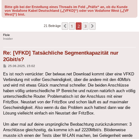
Bitte gib bei der Erstellung eines Threads im Feld „Präfix“ an, ob du Kunde
von Vodafone Kabel Deutschland („[VFKD]“) oder von Vodafone West („[VF
West]“) bist.
1
2
3
Vorherige
Nächste
21 Beiträge
Flole
Insider
Re: [VFKD] Tatsächliche Segmentkapazität nur
2Gbit/s?
Beitrag
25.06.2025, 15:02
Es ist noch verrückter: Der belwue.net Download kommt über eine VFKD
Verbindung mit voller Geschwindigkeit, über die andere mit den 40Mb/s
und wird mit etwas Glück manchmal schneller. Die beiden Anschlüsse
haben völlig unterschiedliche IP Bereiche und nutzen natürlich auch völlig
unterschiedliche Router. Problematisch ist der Anschluss mit einer
FritzBox. Neustart von der FritzBox und schon läuft es auf maximaler
Geschwindigkeit. Also wenn du das Problem auch hattest dann war die
Lösung vielleicht einfach ein Neustart der FritzBox.
Um aber mal auf deine ursprüngliche Beobachtung zurückzukommen: 3
Anschlüsse gleichzeitig, da komme ich auf 2220Mbit/s. Blöderweise
musste ich einen der Tests über W-LAN machen, bei Gelegenheit werde