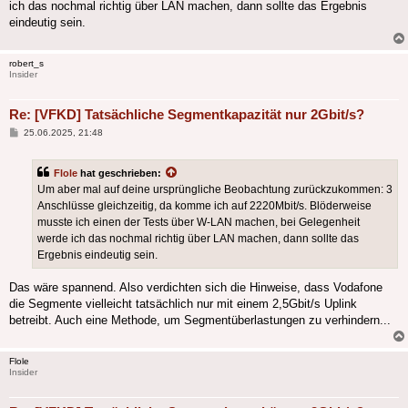
ich das nochmal richtig über LAN machen, dann sollte das Ergebnis
eindeutig sein.
robert_s
Insider
Re: [VFKD] Tatsächliche Segmentkapazität nur 2Gbit/s?
Beitrag
25.06.2025, 21:48
Flole
hat geschrieben:
Um aber mal auf deine ursprüngliche Beobachtung zurückzukommen: 3
Anschlüsse gleichzeitig, da komme ich auf 2220Mbit/s. Blöderweise
musste ich einen der Tests über W-LAN machen, bei Gelegenheit
werde ich das nochmal richtig über LAN machen, dann sollte das
Ergebnis eindeutig sein.
Das wäre spannend. Also verdichten sich die Hinweise, dass Vodafone
die Segmente vielleicht tatsächlich nur mit einem 2,5Gbit/s Uplink
betreibt. Auch eine Methode, um Segmentüberlastungen zu verhindern...
Flole
Insider