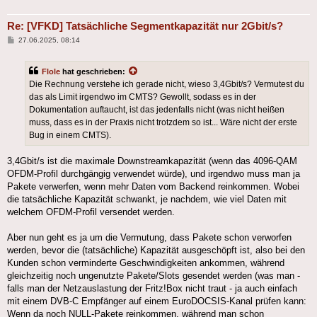
Re: [VFKD] Tatsächliche Segmentkapazität nur 2Gbit/s?
Beitrag
27.06.2025, 08:14
Flole
hat geschrieben:
Die Rechnung verstehe ich gerade nicht, wieso 3,4Gbit/s? Vermutest du
das als Limit irgendwo im CMTS? Gewollt, sodass es in der
Dokumentation auftaucht, ist das jedenfalls nicht (was nicht heißen
muss, dass es in der Praxis nicht trotzdem so ist... Wäre nicht der erste
Bug in einem CMTS).
3,4Gbit/s ist die maximale Downstreamkapazität (wenn das 4096-QAM
OFDM-Profil durchgängig verwendet würde), und irgendwo muss man ja
Pakete verwerfen, wenn mehr Daten vom Backend reinkommen. Wobei
die tatsächliche Kapazität schwankt, je nachdem, wie viel Daten mit
welchem OFDM-Profil versendet werden.
Aber nun geht es ja um die Vermutung, dass Pakete schon verworfen
werden, bevor die (tatsächliche) Kapazität ausgeschöpft ist, also bei den
Kunden schon verminderte Geschwindigkeiten ankommen, während
gleichzeitig noch ungenutzte Pakete/Slots gesendet werden (was man -
falls man der Netzauslastung der Fritz!Box nicht traut - ja auch einfach
mit einem DVB-C Empfänger auf einem EuroDOCSIS-Kanal prüfen kann:
Wenn da noch NULL-Pakete reinkommen, während man schon