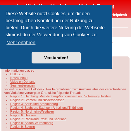
Inoffizielles Vodafone-Kabel-Forum
Diese Website nutzt Cookies, um dir den
Vodafone-Kabel-Helpdesk
bestmöglichen Komfort bei der Nutzung zu
FAQ
bieten. Durch die weitere Nutzung der Webseite
Foren-Übersicht
Rund um Vodafone / Aktuelles
Netzausbau
stimmst du der Verwendung von Cookies zu.
[VFKD] Tatsächliche Segmentkapazität nur
Mehr erfahren
2Gbit/s?
Verstanden!
Forumsregeln
Forenregeln
Informationen u.a. zu
DOCSIS
Netzausbau
Video on Demand
Segmentierungen
findest du auch im Helpdesk. Für Informationen zum Ausbaustatus der verschiedenen
von Vodafone versorgten Orte siehe folgende Threads:
Region 1: Hamburg, Mecklenburg-Vorpommern und Schleswig-Holstein
Region 2: Bremen und Niedersachsen
Region 3: Berlin und Brandenburg
Region 4: Sachsen, Sachsen-Anhalt und Thüringen
Region 5: Nordrhein-Westfalen
Region 6: Hessen
Region 7: Rheinland-Pfalz und Saarland
Region 8: Baden-Württemberg
Region 9: Bayern