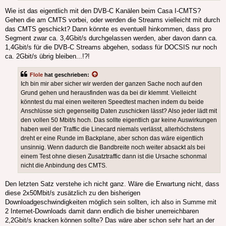
Wie ist das eigentlich mit den DVB-C Kanälen beim Casa I-CMTS?
Gehen die am CMTS vorbei, oder werden die Streams vielleicht mit durch
das CMTS geschickt? Dann könnte es eventuell hinkommen, dass pro
Segment zwar ca. 3,4Gbit/s durchgelassen werden, aber davon dann ca.
1,4Gbit/s für die DVB-C Streams abgehen, sodass für DOCSIS nur noch
ca. 2Gbit/s übrig bleiben...!?!
Flole
hat geschrieben:
Ich bin mir aber sicher wir werden der ganzen Sache noch auf den
Grund gehen und herausfinden was da bei dir klemmt. Vielleicht
könntest du mal einen weiteren Speedtest machen indem du beide
Anschlüsse sich gegenseitig Daten zuschicken lässt? Also jeder lädt mit
den vollen 50 Mbit/s hoch. Das sollte eigentlich gar keine Auswirkungen
haben weil der Traffic die Linecard niemals verlässt, allerhöchstens
dreht er eine Runde im Backplane, aber schon das wäre eigentlich
unsinnig. Wenn dadurch die Bandbreite noch weiter absackt als bei
einem Test ohne diesen Zusatztraffic dann ist die Ursache schonmal
nicht die Anbindung des CMTS.
Den letzten Satz verstehe ich nicht ganz. Wäre die Erwartung nicht, dass
diese 2x50Mbit/s zusätzlich zu den bisherigen
Downloadgeschwindigkeiten möglich sein sollten, ich also in Summe mit
2 Internet-Downloads damit dann endlich die bisher unerreichbaren
2,2Gbit/s knacken können sollte? Das wäre aber schon sehr hart an der