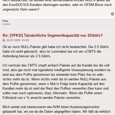
noch beobachtet, ob derweil eine nennenswerte Anzahl NULL-Pakete auf
den EuroDOCSIS-Kanälen übertragen wurden, oder im OFDM-Block noch
ungenutzte Slots waren?
Flole
Insider
Re: [VFKD] Tatsächliche Segmentkapazität nur 2Gbit/s?
Beitrag
03.07.2025, 01:03
Ob es noch NULL-Pakete gibt habe ich nicht beobachtet. Die 2.5 Gbit/s
habe ich wohl geknackt, also ist zumindest bei mir am vCMTS die
Anbindung besser als 2.5 Gbit/s.
Ich vermute das CMTS stopft einfach Pakete auf die Kanäle bis die voll
sind, also gar nicht mal irgendeine intelligente Vorausplanung sondern es
wird aus dem Puffer genommen bis entweder kein Platz frei ist oder
nichts mehr da ist. Wenn nichts mehr da ist werden NULL-Pakete aus
dem Puffer genommen, wenn x Mal in Folge keine Kapazität auf den
Kanälen mehr da ist wird der Rest des Puffers verworfen (hier kann und
sollte man noch optimieren, klar). Alternativ: Wenn der Puffer einen
Füllstand von x % erreicht werden Pakete verworfen.
Mich würde mal interessieren wie AVM ihrem Auslastungsmonitor
gebastelt hat, wo sie da die Daten abgegriffen haben. Mir fällt da wirklich