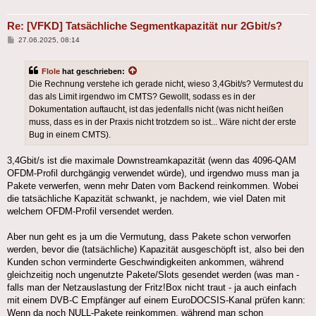
Re: [VFKD] Tatsächliche Segmentkapazität nur 2Gbit/s?
Beitrag
27.06.2025, 08:14
Flole
hat geschrieben:
Die Rechnung verstehe ich gerade nicht, wieso 3,4Gbit/s? Vermutest du
das als Limit irgendwo im CMTS? Gewollt, sodass es in der
Dokumentation auftaucht, ist das jedenfalls nicht (was nicht heißen
muss, dass es in der Praxis nicht trotzdem so ist... Wäre nicht der erste
Bug in einem CMTS).
3,4Gbit/s ist die maximale Downstreamkapazität (wenn das 4096-QAM
OFDM-Profil durchgängig verwendet würde), und irgendwo muss man ja
Pakete verwerfen, wenn mehr Daten vom Backend reinkommen. Wobei
die tatsächliche Kapazität schwankt, je nachdem, wie viel Daten mit
welchem OFDM-Profil versendet werden.
Aber nun geht es ja um die Vermutung, dass Pakete schon verworfen
werden, bevor die (tatsächliche) Kapazität ausgeschöpft ist, also bei den
Kunden schon verminderte Geschwindigkeiten ankommen, während
gleichzeitig noch ungenutzte Pakete/Slots gesendet werden (was man -
falls man der Netzauslastung der Fritz!Box nicht traut - ja auch einfach
mit einem DVB-C Empfänger auf einem EuroDOCSIS-Kanal prüfen kann:
Wenn da noch NULL-Pakete reinkommen, während man schon