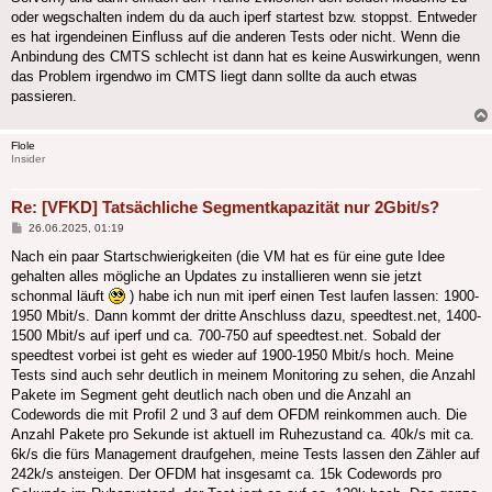
oder wegschalten indem du da auch iperf startest bzw. stoppst. Entweder
es hat irgendeinen Einfluss auf die anderen Tests oder nicht. Wenn die
Anbindung des CMTS schlecht ist dann hat es keine Auswirkungen, wenn
das Problem irgendwo im CMTS liegt dann sollte da auch etwas
passieren.
Flole
Insider
Re: [VFKD] Tatsächliche Segmentkapazität nur 2Gbit/s?
Beitrag
26.06.2025, 01:19
Nach ein paar Startschwierigkeiten (die VM hat es für eine gute Idee
gehalten alles mögliche an Updates zu installieren wenn sie jetzt
schonmal läuft
) habe ich nun mit iperf einen Test laufen lassen: 1900-
1950 Mbit/s. Dann kommt der dritte Anschluss dazu, speedtest.net, 1400-
1500 Mbit/s auf iperf und ca. 700-750 auf speedtest.net. Sobald der
speedtest vorbei ist geht es wieder auf 1900-1950 Mbit/s hoch. Meine
Tests sind auch sehr deutlich in meinem Monitoring zu sehen, die Anzahl
Pakete im Segment geht deutlich nach oben und die Anzahl an
Codewords die mit Profil 2 und 3 auf dem OFDM reinkommen auch. Die
Anzahl Pakete pro Sekunde ist aktuell im Ruhezustand ca. 40k/s mit ca.
6k/s die fürs Management draufgehen, meine Tests lassen den Zähler auf
242k/s ansteigen. Der OFDM hat insgesamt ca. 15k Codewords pro