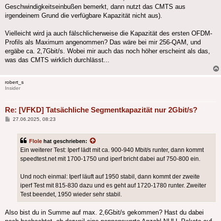
Geschwindigkeitseinbußen bemerkt, dann nutzt das CMTS aus
irgendeinem Grund die verfügbare Kapazität nicht aus).
Vielleicht wird ja auch fälschlicherweise die Kapazität des ersten OFDM-
Profils als Maximum angenommen? Das wäre bei mir 256-QAM, und
ergäbe ca. 2,7Gbit/s. Wobei mir auch das noch höher erscheint als das,
was das CMTS wirklich durchlässt...
robert_s
Insider
Re: [VFKD] Tatsächliche Segmentkapazität nur 2Gbit/s?
Beitrag
27.06.2025, 08:23
Flole
hat geschrieben:
Ein weiterer Test: Iperf lädt mit ca. 900-940 Mbit/s runter, dann kommt
speedtest.net mit 1700-1750 und iperf bricht dabei auf 750-800 ein.
Und noch einmal: Iperf läuft auf 1950 stabil, dann kommt der zweite
iperf Test mit 815-830 dazu und es geht auf 1720-1780 runter. Zweiter
Test beendet, 1950 wieder sehr stabil.
Also bist du in Summe auf max. 2,6Gbit/s gekommen? Hast du dabei