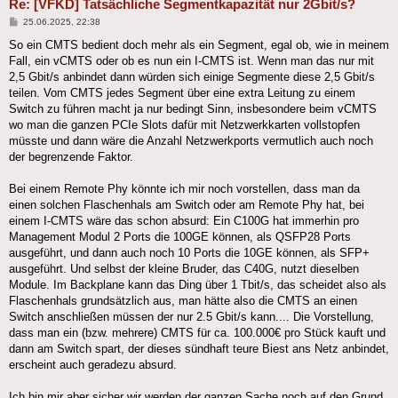
Re: [VFKD] Tatsächliche Segmentkapazität nur 2Gbit/s?
Beitrag
25.06.2025, 22:38
So ein CMTS bedient doch mehr als ein Segment, egal ob, wie in meinem
Fall, ein vCMTS oder ob es nun ein I-CMTS ist. Wenn man das nur mit
2,5 Gbit/s anbindet dann würden sich einige Segmente diese 2,5 Gbit/s
teilen. Vom CMTS jedes Segment über eine extra Leitung zu einem
Switch zu führen macht ja nur bedingt Sinn, insbesondere beim vCMTS
wo man die ganzen PCIe Slots dafür mit Netzwerkkarten vollstopfen
müsste und dann wäre die Anzahl Netzwerkports vermutlich auch noch
der begrenzende Faktor.
Bei einem Remote Phy könnte ich mir noch vorstellen, dass man da
einen solchen Flaschenhals am Switch oder am Remote Phy hat, bei
einem I-CMTS wäre das schon absurd: Ein C100G hat immerhin pro
Management Modul 2 Ports die 100GE können, als QSFP28 Ports
ausgeführt, und dann auch noch 10 Ports die 10GE können, als SFP+
ausgeführt. Und selbst der kleine Bruder, das C40G, nutzt dieselben
Module. Im Backplane kann das Ding über 1 Tbit/s, das scheidet also als
Flaschenhals grundsätzlich aus, man hätte also die CMTS an einen
Switch anschließen müssen der nur 2.5 Gbit/s kann.... Die Vorstellung,
dass man ein (bzw. mehrere) CMTS für ca. 100.000€ pro Stück kauft und
dann am Switch spart, der dieses sündhaft teure Biest ans Netz anbindet,
erscheint auch geradezu absurd.
Ich bin mir aber sicher wir werden der ganzen Sache noch auf den Grund