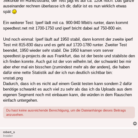
Sekunde im Ruhezustand, der Test jagt es auf ca. 120k hoch. Das ganze
auseinander rechnen überlasse ich dir, dafür ist es nun wirklich etwas
spät
Ein weiterer Test: Iperf lädt mit ca. 900-940 Mbit/s runter, dann kommt
speedtest.net mit 1700-1750 und iperf bricht dabei auf 750-800 ein.
Und noch einmal: Iperf läuft auf 1950 stabil, dann kommt der zweite iperf
Test mit 815-830 dazu und es geht auf 1720-1780 runter. Zweiter Test
beendet, 1950 wieder sehr stabil. Die 1950 kamen vom server
speedtest.ip-projects.de aus Frankfurt, das ist der beste und stabilste den
ich finden konnte. Auch gut ist der von wilhelm.tel, der schwankt bei mir
aber eher mal ein bisschen (zumindest mehr als der andere), die haben
dafür eine nette Statistik auf der ich nun deutlich sichtbar bin:
vnstati.png
Dadurch, dass ich es nicht auf einem Gerät testen kann sondern 2 dafür
benötige schwankt es auch viel zu sehr als das ich da Uploads aus dem
eigenen Segment noch mit einbauen kann, die würden in dem Rauschen
einfach untergehen.
Du hast keine ausreichende Berechtigung, um die Dateianhänge dieses Beitrags
anzusehen.
robert_s
Insider