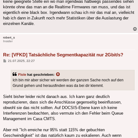
keine geeignete Stelle ein wo man irgendwas halbwegs passendes sehen
könnte ohne das man an die Realtime Firmwares ran muss, und das ist
eigentlich eine black box. Irgendwann schau ich mir das mal an, vielleicht
hab ich dann in Zukunft noch mehr Statistiken über die Auslastung der
einzelnen Kanäle.
robert_s
Insider
Re: [VFKD] Tatsächliche Segmentkapazität nur 2Gbit/s?
Beitrag
21.07.2025, 22:27
Flole
hat geschrieben:
Ich bin mir aber sicher wir werden der ganzen Sache noch auf den
Grund gehen und herausfinden was da bei dir klemmt.
Sieht bisher leider nicht danach aus. Ich kann ganz deutlich
reproduzieren, dass sich die Anschlüsse gegenseitig beeinflussen,
obwohl sie das nicht sollten. Auf DOCSIS-Ebene kann ich keine
Interferenzen beobachten, also vermute ich den Fehler beim Queue
Management im Casa CMTS.
Aber mit "Ich erreiche nur 95% statt 115% der gebuchten
Geschwindigkeit" ist das natürlich kaum zu eskalieren. Auch wenn