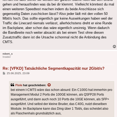
gehen und herausfinden was da bei dir klemmt. Vielleicht könntest du mal
einen weiteren Speedtest machen indem du beide Anschlüsse sich
gegenseitig Daten zuschicken lässt? Also jeder lädt mit den vollen 50
Mbit/s hoch. Das sollte eigentlich gar keine Auswirkungen haben weil der
Traffic die Linecard niemals verlässt, allerhöchstens dreht er eine Runde
im Backplane, aber schon das wäre eigentlich unsinnig. Wenn dadurch
die Bandbreite noch weiter absackt als bei einem Test ohne diesen
Zusatztraffic dann ist die Ursache schonmal nicht die Anbindung des
CMTS.
robert_s
Insider
Re: [VFKD] Tatsächliche Segmentkapazität nur 2Gbit/s?
Beitrag
25.06.2025, 23:09
Flole
hat geschrieben:
bei einem I-CMTS wäre das schon absurd: Ein C100G hat immerhin pro
Management Modul 2 Ports die 100GE können, als QSFP28 Ports
ausgeführt, und dann auch noch 10 Ports die 10GE können, als SFP+
ausgeführt. Und selbst der kleine Bruder, das C40G, nutzt dieselben
Module. Im Backplane kann das Ding über 1 Tbit/s, das scheidet also
als Flaschenhals grundsätzlich aus,