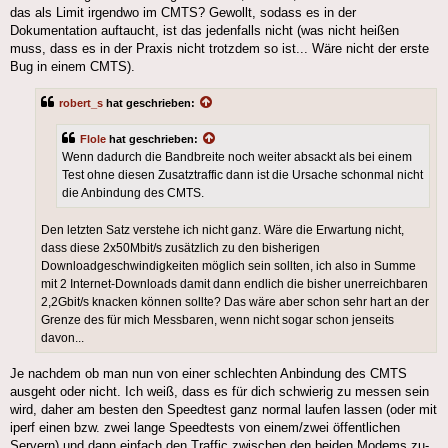
das als Limit irgendwo im CMTS? Gewollt, sodass es in der
Dokumentation auftaucht, ist das jedenfalls nicht (was nicht heißen
muss, dass es in der Praxis nicht trotzdem so ist... Wäre nicht der erste
Bug in einem CMTS).
robert_s
hat geschrieben:
Flole
hat geschrieben:
Wenn dadurch die Bandbreite noch weiter absackt als bei einem
Test ohne diesen Zusatztraffic dann ist die Ursache schonmal nicht
die Anbindung des CMTS.
Den letzten Satz verstehe ich nicht ganz. Wäre die Erwartung nicht,
dass diese 2x50Mbit/s zusätzlich zu den bisherigen
Downloadgeschwindigkeiten möglich sein sollten, ich also in Summe
mit 2 Internet-Downloads damit dann endlich die bisher unerreichbaren
2,2Gbit/s knacken können sollte? Das wäre aber schon sehr hart an der
Grenze des für mich Messbaren, wenn nicht sogar schon jenseits
davon...
Je nachdem ob man nun von einer schlechten Anbindung des CMTS
ausgeht oder nicht. Ich weiß, dass es für dich schwierig zu messen sein
wird, daher am besten den Speedtest ganz normal laufen lassen (oder mit
iperf einen bzw. zwei lange Speedtests von einem/zwei öffentlichen
Servern) und dann einfach den Traffic zwischen den beiden Modems zu-