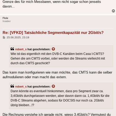
Grenze des für mich Messbaren, wenn nicht sogar schon jenseits
davon...
Flole
Insider
Re: [VFKD] Tatsächliche Segmentkapazität nur 2Gbit/s?
Beitrag
25.06.2025, 23:19
robert_s
hat geschrieben:
Wie ist das eigentlich mit den DVB-C Kanälen beim Casa I-CMTS?
Gehen die am CMTS vorbei, oder werden die Streams vielleicht mit
durch das CMTS geschickt?
Das kann man konfigurieren wie man möchte, das CMTS kann die selber
aufmodulieren oder man macht das extern.
robert_s
hat geschrieben:
Dann könnte es eventuell hinkommen, dass pro Segment zwar ca.
3,4Gbit/s durchgelassen werden, aber davon dann ca. 1,4Gbit/s für die
DVB-C Streams abgehen, sodass für DOCSIS nur noch ca. 2Gbit/s
übrig bleiben...!?
Die Rechnung verstehe ich gerade nicht, wieso 3,4Gbit/s? Vermutest du