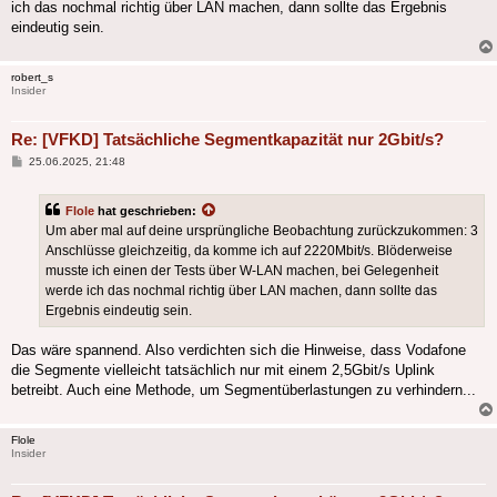
ich das nochmal richtig über LAN machen, dann sollte das Ergebnis
eindeutig sein.
robert_s
Insider
Re: [VFKD] Tatsächliche Segmentkapazität nur 2Gbit/s?
Beitrag
25.06.2025, 21:48
Flole
hat geschrieben:
Um aber mal auf deine ursprüngliche Beobachtung zurückzukommen: 3
Anschlüsse gleichzeitig, da komme ich auf 2220Mbit/s. Blöderweise
musste ich einen der Tests über W-LAN machen, bei Gelegenheit
werde ich das nochmal richtig über LAN machen, dann sollte das
Ergebnis eindeutig sein.
Das wäre spannend. Also verdichten sich die Hinweise, dass Vodafone
die Segmente vielleicht tatsächlich nur mit einem 2,5Gbit/s Uplink
betreibt. Auch eine Methode, um Segmentüberlastungen zu verhindern...
Flole
Insider