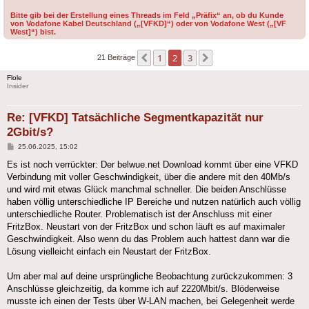
Bitte gib bei der Erstellung eines Threads im Feld „Präfix“ an, ob du Kunde
von Vodafone Kabel Deutschland („[VFKD]“) oder von Vodafone West („[VF
West]“) bist.
1
2
3
Vorherige
Nächste
21 Beiträge
Flole
Insider
Re: [VFKD] Tatsächliche Segmentkapazität nur
2Gbit/s?
Beitrag
25.06.2025, 15:02
Es ist noch verrückter: Der belwue.net Download kommt über eine VFKD
Verbindung mit voller Geschwindigkeit, über die andere mit den 40Mb/s
und wird mit etwas Glück manchmal schneller. Die beiden Anschlüsse
haben völlig unterschiedliche IP Bereiche und nutzen natürlich auch völlig
unterschiedliche Router. Problematisch ist der Anschluss mit einer
FritzBox. Neustart von der FritzBox und schon läuft es auf maximaler
Geschwindigkeit. Also wenn du das Problem auch hattest dann war die
Lösung vielleicht einfach ein Neustart der FritzBox.
Um aber mal auf deine ursprüngliche Beobachtung zurückzukommen: 3
Anschlüsse gleichzeitig, da komme ich auf 2220Mbit/s. Blöderweise
musste ich einen der Tests über W-LAN machen, bei Gelegenheit werde