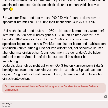
Sekunde im Ruhezustand, der Test jagt es auf ca. 120k hoch. Das ganze
auseinander rechnen überlasse ich dir, dafür ist es nun wirklich etwas
spät
Ein weiterer Test: Iperf lädt mit ca. 900-940 Mbit/s runter, dann kommt
speedtest.net mit 1700-1750 und iperf bricht dabei auf 750-800 ein.
Und noch einmal: Iperf läuft auf 1950 stabil, dann kommt der zweite iperf
Test mit 815-830 dazu und es geht auf 1720-1780 runter. Zweiter Test
beendet, 1950 wieder sehr stabil. Die 1950 kamen vom server
speedtest.ip-projects.de aus Frankfurt, das ist der beste und stabilste den
ich finden konnte. Auch gut ist der von wilhelm.tel, der schwankt bei mir
aber eher mal ein bisschen (zumindest mehr als der andere), die haben
dafür eine nette Statistik auf der ich nun deutlich sichtbar bin:
vnstati.png
Dadurch, dass ich es nicht auf einem Gerät testen kann sondern 2 dafür
benötige schwankt es auch viel zu sehr als das ich da Uploads aus dem
eigenen Segment noch mit einbauen kann, die würden in dem Rauschen
einfach untergehen.
Du hast keine ausreichende Berechtigung, um die Dateianhänge dieses Beitrags
anzusehen.
robert_s
Insider