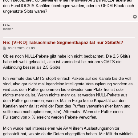
noch beobachtet, ob derweil eine nennenswerte Anzahl NULL-Pakete auf
den EuroDOCSIS-Kanälen übertragen wurden, oder im OFDM-Block noch
ungenutzte Slots waren?
Flole
Insider
Re: [VFKD] Tatsächliche Segmentkapazität nur 2Gbit/s?
Beitrag
03.07.2025, 01:03
Ob es noch NULL-Pakete gibt habe ich nicht beobachtet. Die 2.5 Gbit/s
habe ich wohl geknackt, also ist zumindest bei mir am vCMTS die
Anbindung besser als 2.5 Gbit/s.
Ich vermute das CMTS stopft einfach Pakete auf die Kanäle bis die voll
sind, also gar nicht mal irgendeine intelligente Vorausplanung sondern es
wird aus dem Puffer genommen bis entweder kein Platz frei ist oder
nichts mehr da ist. Wenn nichts mehr da ist werden NULL-Pakete aus
dem Puffer genommen, wenn x Mal in Folge keine Kapazität auf den
Kanälen mehr da ist wird der Rest des Puffers verworfen (hier kann und
sollte man noch optimieren, klar). Alternativ: Wenn der Puffer einen
Füllstand von x % erreicht werden Pakete verworfen.
Mich würde mal interessieren wie AVM ihrem Auslastungsmonitor
gebastelt hat, wo sie da die Daten abgegriffen haben. Mir fällt da wirklich