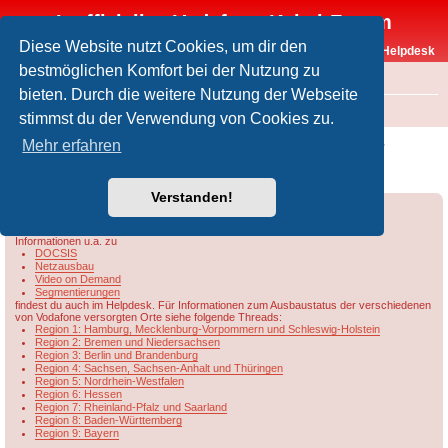
Inoffizielles Vodafone-Kabel-Forum
Diese Website nutzt Cookies, um dir den
Vodafone-Kabel-Helpdesk
bestmöglichen Komfort bei der Nutzung zu
FAQ
bieten. Durch die weitere Nutzung der Webseite
Foren-Übersicht
Rund um Vodafone / Aktuelles
Netzausbau
stimmst du der Verwendung von Cookies zu.
[VFKD] Tatsächliche Segmentkapazität nur
Mehr erfahren
2Gbit/s?
Verstanden!
Forumsregeln
Forenregeln
Informationen u.a. zu
DOCSIS
Netzausbau
Video on Demand
Segmentierungen
findest du auch im Helpdesk. Für Informationen zum Ausbaustatus der verschiedenen
von Vodafone versorgten Orte siehe folgende Threads:
Region 1: Hamburg, Mecklenburg-Vorpommern und Schleswig-Holstein
Region 2: Bremen und Niedersachsen
Region 3: Berlin und Brandenburg
Region 4: Sachsen, Sachsen-Anhalt und Thüringen
Region 5: Nordrhein-Westfalen
Region 6: Hessen
Region 7: Rheinland-Pfalz und Saarland
Region 8: Baden-Württemberg
Region 9: Bayern