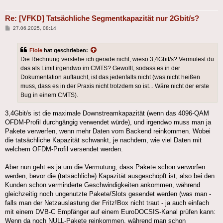
Re: [VFKD] Tatsächliche Segmentkapazität nur 2Gbit/s?
Beitrag
27.06.2025, 08:14
Flole
hat geschrieben:
Die Rechnung verstehe ich gerade nicht, wieso 3,4Gbit/s? Vermutest du
das als Limit irgendwo im CMTS? Gewollt, sodass es in der
Dokumentation auftaucht, ist das jedenfalls nicht (was nicht heißen
muss, dass es in der Praxis nicht trotzdem so ist... Wäre nicht der erste
Bug in einem CMTS).
3,4Gbit/s ist die maximale Downstreamkapazität (wenn das 4096-QAM
OFDM-Profil durchgängig verwendet würde), und irgendwo muss man ja
Pakete verwerfen, wenn mehr Daten vom Backend reinkommen. Wobei
die tatsächliche Kapazität schwankt, je nachdem, wie viel Daten mit
welchem OFDM-Profil versendet werden.
Aber nun geht es ja um die Vermutung, dass Pakete schon verworfen
werden, bevor die (tatsächliche) Kapazität ausgeschöpft ist, also bei den
Kunden schon verminderte Geschwindigkeiten ankommen, während
gleichzeitig noch ungenutzte Pakete/Slots gesendet werden (was man -
falls man der Netzauslastung der Fritz!Box nicht traut - ja auch einfach
mit einem DVB-C Empfänger auf einem EuroDOCSIS-Kanal prüfen kann:
Wenn da noch NULL-Pakete reinkommen, während man schon