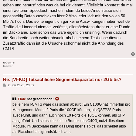
gehen und herausfinden was da bei dir klemmt. Vielleicht könntest du mal
einen weiteren Speedtest machen indem du beide Anschlüsse sich
gegenseitig Daten zuschicken lässt? Also jeder lädt mit den vollen 50
Mbit/s hoch. Das sollte eigentlich gar keine Auswirkungen haben weil der
Traffic die Linecard niemals verlässt, allerhöchstens dreht er eine Runde
im Backplane, aber schon das wäre eigentlich unsinnig. Wenn dadurch
die Bandbreite noch weiter absackt als bei einem Test ohne diesen
Zusatztraffic dann ist die Ursache schonmal nicht die Anbindung des
CMTS.
robert_s
Insider
Re: [VFKD] Tatsächliche Segmentkapazität nur 2Gbit/s?
Beitrag
25.06.2025, 23:09
Flole
hat geschrieben:
bei einem I-CMTS wäre das schon absurd: Ein C100G hat immerhin pro
Management Modul 2 Ports die 100GE können, als QSFP28 Ports
ausgeführt, und dann auch noch 10 Ports die 10GE können, als SFP+
ausgeführt. Und selbst der kleine Bruder, das C40G, nutzt dieselben
Module. Im Backplane kann das Ding über 1 Tbit/s, das scheidet also
als Flaschenhals grundsätzlich aus,