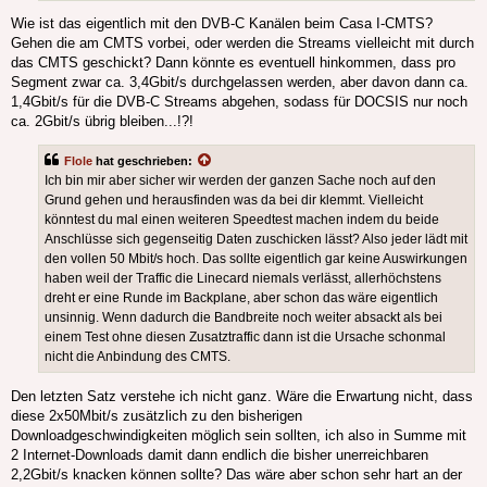
Wie ist das eigentlich mit den DVB-C Kanälen beim Casa I-CMTS?
Gehen die am CMTS vorbei, oder werden die Streams vielleicht mit durch
das CMTS geschickt? Dann könnte es eventuell hinkommen, dass pro
Segment zwar ca. 3,4Gbit/s durchgelassen werden, aber davon dann ca.
1,4Gbit/s für die DVB-C Streams abgehen, sodass für DOCSIS nur noch
ca. 2Gbit/s übrig bleiben...!?!
Flole
hat geschrieben:
Ich bin mir aber sicher wir werden der ganzen Sache noch auf den
Grund gehen und herausfinden was da bei dir klemmt. Vielleicht
könntest du mal einen weiteren Speedtest machen indem du beide
Anschlüsse sich gegenseitig Daten zuschicken lässt? Also jeder lädt mit
den vollen 50 Mbit/s hoch. Das sollte eigentlich gar keine Auswirkungen
haben weil der Traffic die Linecard niemals verlässt, allerhöchstens
dreht er eine Runde im Backplane, aber schon das wäre eigentlich
unsinnig. Wenn dadurch die Bandbreite noch weiter absackt als bei
einem Test ohne diesen Zusatztraffic dann ist die Ursache schonmal
nicht die Anbindung des CMTS.
Den letzten Satz verstehe ich nicht ganz. Wäre die Erwartung nicht, dass
diese 2x50Mbit/s zusätzlich zu den bisherigen
Downloadgeschwindigkeiten möglich sein sollten, ich also in Summe mit
2 Internet-Downloads damit dann endlich die bisher unerreichbaren
2,2Gbit/s knacken können sollte? Das wäre aber schon sehr hart an der