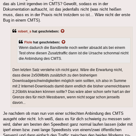
das als Limit irgendwo im CMTS? Gewollt, sodass es in der
Dokumentation auftaucht, ist das jedenfalls nicht (was nicht heißen
muss, dass es in der Praxis nicht trotzdem so ist... Wäre nicht der erste
Bug in einem CMTS).
robert_s
hat geschrieben:
Flole
hat geschrieben:
Wenn dadurch die Bandbreite noch weiter absackt als bei einem
Test ohne diesen Zusatztraffic dann ist die Ursache schonmal nicht
die Anbindung des CMTS.
Den letzten Satz verstehe ich nicht ganz. Wäre die Erwartung nicht,
dass diese 2x50Mbit/s zusätzlich zu den bisherigen
Downloadgeschwindigkeiten möglich sein sollten, ich also in Summe
mit 2 Internet-Downloads damit dann endlich die bisher unerreichbaren
2,2Gbit/s knacken können sollte? Das wäre aber schon sehr hart an der
Grenze des für mich Messbaren, wenn nicht sogar schon jenseits
davon...
Je nachdem ob man nun von einer schlechten Anbindung des CMTS
ausgeht oder nicht. Ich weiß, dass es für dich schwierig zu messen sein
wird, daher am besten den Speedtest ganz normal laufen lassen (oder mit
iperf einen bzw. zwei lange Speedtests von einem/zwei öffentlichen
Servern) und dann einfach den Traffic zwischen den beiden Modems zu-