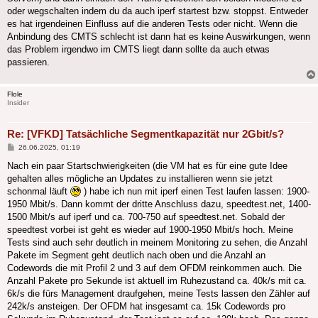
oder wegschalten indem du da auch iperf startest bzw. stoppst. Entweder
es hat irgendeinen Einfluss auf die anderen Tests oder nicht. Wenn die
Anbindung des CMTS schlecht ist dann hat es keine Auswirkungen, wenn
das Problem irgendwo im CMTS liegt dann sollte da auch etwas
passieren.
Flole
Insider
Re: [VFKD] Tatsächliche Segmentkapazität nur 2Gbit/s?
Beitrag
26.06.2025, 01:19
Nach ein paar Startschwierigkeiten (die VM hat es für eine gute Idee
gehalten alles mögliche an Updates zu installieren wenn sie jetzt
schonmal läuft
) habe ich nun mit iperf einen Test laufen lassen: 1900-
1950 Mbit/s. Dann kommt der dritte Anschluss dazu, speedtest.net, 1400-
1500 Mbit/s auf iperf und ca. 700-750 auf speedtest.net. Sobald der
speedtest vorbei ist geht es wieder auf 1900-1950 Mbit/s hoch. Meine
Tests sind auch sehr deutlich in meinem Monitoring zu sehen, die Anzahl
Pakete im Segment geht deutlich nach oben und die Anzahl an
Codewords die mit Profil 2 und 3 auf dem OFDM reinkommen auch. Die
Anzahl Pakete pro Sekunde ist aktuell im Ruhezustand ca. 40k/s mit ca.
6k/s die fürs Management draufgehen, meine Tests lassen den Zähler auf
242k/s ansteigen. Der OFDM hat insgesamt ca. 15k Codewords pro