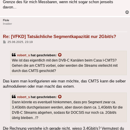
Grenze des für mich Messbaren, wenn nicht sogar schon jenseits
davon...
Flole
Insider
Re: [VFKD] Tatsächliche Segmentkapazität nur 2Gbit/s?
Beitrag
25.06.2025, 23:19
robert_s
hat geschrieben:
Wie ist das eigentlich mit den DVB-C Kanälen beim Casa I-CMTS?
Gehen die am CMTS vorbei, oder werden die Streams vielleicht mit
durch das CMTS geschickt?
Das kann man konfigurieren wie man möchte, das CMTS kann die selber
aufmodulieren oder man macht das extern.
robert_s
hat geschrieben:
Dann könnte es eventuell hinkommen, dass pro Segment zwar ca.
3,4Gbit/s durchgelassen werden, aber davon dann ca. 1,4Gbit/s für die
DVB-C Streams abgehen, sodass für DOCSIS nur noch ca. 2Gbit/s
übrig bleiben...!?
Die Rechnung verstehe ich gerade nicht, wieso 3,4Gbit/s? Vermutest du