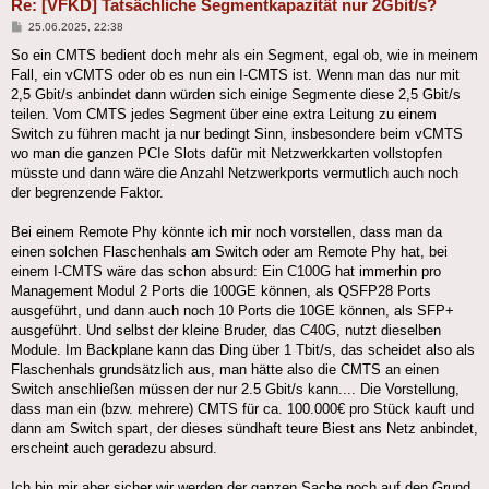
Re: [VFKD] Tatsächliche Segmentkapazität nur 2Gbit/s?
Beitrag
25.06.2025, 22:38
So ein CMTS bedient doch mehr als ein Segment, egal ob, wie in meinem
Fall, ein vCMTS oder ob es nun ein I-CMTS ist. Wenn man das nur mit
2,5 Gbit/s anbindet dann würden sich einige Segmente diese 2,5 Gbit/s
teilen. Vom CMTS jedes Segment über eine extra Leitung zu einem
Switch zu führen macht ja nur bedingt Sinn, insbesondere beim vCMTS
wo man die ganzen PCIe Slots dafür mit Netzwerkkarten vollstopfen
müsste und dann wäre die Anzahl Netzwerkports vermutlich auch noch
der begrenzende Faktor.
Bei einem Remote Phy könnte ich mir noch vorstellen, dass man da
einen solchen Flaschenhals am Switch oder am Remote Phy hat, bei
einem I-CMTS wäre das schon absurd: Ein C100G hat immerhin pro
Management Modul 2 Ports die 100GE können, als QSFP28 Ports
ausgeführt, und dann auch noch 10 Ports die 10GE können, als SFP+
ausgeführt. Und selbst der kleine Bruder, das C40G, nutzt dieselben
Module. Im Backplane kann das Ding über 1 Tbit/s, das scheidet also als
Flaschenhals grundsätzlich aus, man hätte also die CMTS an einen
Switch anschließen müssen der nur 2.5 Gbit/s kann.... Die Vorstellung,
dass man ein (bzw. mehrere) CMTS für ca. 100.000€ pro Stück kauft und
dann am Switch spart, der dieses sündhaft teure Biest ans Netz anbindet,
erscheint auch geradezu absurd.
Ich bin mir aber sicher wir werden der ganzen Sache noch auf den Grund