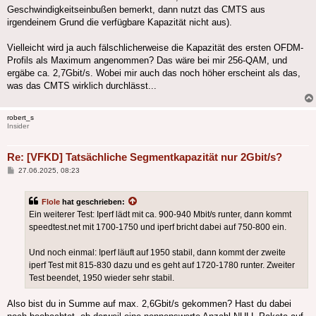
Geschwindigkeitseinbußen bemerkt, dann nutzt das CMTS aus
irgendeinem Grund die verfügbare Kapazität nicht aus).
Vielleicht wird ja auch fälschlicherweise die Kapazität des ersten OFDM-
Profils als Maximum angenommen? Das wäre bei mir 256-QAM, und
ergäbe ca. 2,7Gbit/s. Wobei mir auch das noch höher erscheint als das,
was das CMTS wirklich durchlässt...
robert_s
Insider
Re: [VFKD] Tatsächliche Segmentkapazität nur 2Gbit/s?
Beitrag
27.06.2025, 08:23
Flole
hat geschrieben:
Ein weiterer Test: Iperf lädt mit ca. 900-940 Mbit/s runter, dann kommt
speedtest.net mit 1700-1750 und iperf bricht dabei auf 750-800 ein.
Und noch einmal: Iperf läuft auf 1950 stabil, dann kommt der zweite
iperf Test mit 815-830 dazu und es geht auf 1720-1780 runter. Zweiter
Test beendet, 1950 wieder sehr stabil.
Also bist du in Summe auf max. 2,6Gbit/s gekommen? Hast du dabei