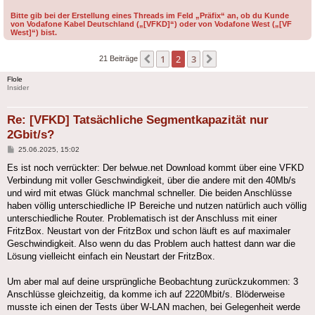
Bitte gib bei der Erstellung eines Threads im Feld „Präfix“ an, ob du Kunde
von Vodafone Kabel Deutschland („[VFKD]“) oder von Vodafone West („[VF
West]“) bist.
1
2
3
Vorherige
Nächste
21 Beiträge
Flole
Insider
Re: [VFKD] Tatsächliche Segmentkapazität nur
2Gbit/s?
Beitrag
25.06.2025, 15:02
Es ist noch verrückter: Der belwue.net Download kommt über eine VFKD
Verbindung mit voller Geschwindigkeit, über die andere mit den 40Mb/s
und wird mit etwas Glück manchmal schneller. Die beiden Anschlüsse
haben völlig unterschiedliche IP Bereiche und nutzen natürlich auch völlig
unterschiedliche Router. Problematisch ist der Anschluss mit einer
FritzBox. Neustart von der FritzBox und schon läuft es auf maximaler
Geschwindigkeit. Also wenn du das Problem auch hattest dann war die
Lösung vielleicht einfach ein Neustart der FritzBox.
Um aber mal auf deine ursprüngliche Beobachtung zurückzukommen: 3
Anschlüsse gleichzeitig, da komme ich auf 2220Mbit/s. Blöderweise
musste ich einen der Tests über W-LAN machen, bei Gelegenheit werde