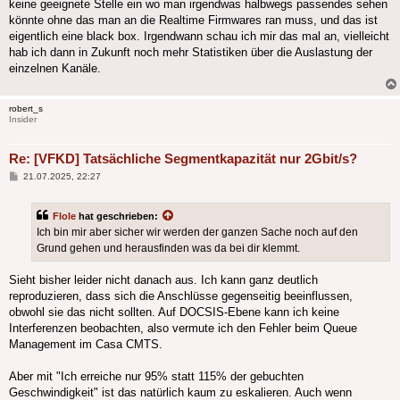
keine geeignete Stelle ein wo man irgendwas halbwegs passendes sehen
könnte ohne das man an die Realtime Firmwares ran muss, und das ist
eigentlich eine black box. Irgendwann schau ich mir das mal an, vielleicht
hab ich dann in Zukunft noch mehr Statistiken über die Auslastung der
einzelnen Kanäle.
robert_s
Insider
Re: [VFKD] Tatsächliche Segmentkapazität nur 2Gbit/s?
Beitrag
21.07.2025, 22:27
Flole
hat geschrieben:
Ich bin mir aber sicher wir werden der ganzen Sache noch auf den
Grund gehen und herausfinden was da bei dir klemmt.
Sieht bisher leider nicht danach aus. Ich kann ganz deutlich
reproduzieren, dass sich die Anschlüsse gegenseitig beeinflussen,
obwohl sie das nicht sollten. Auf DOCSIS-Ebene kann ich keine
Interferenzen beobachten, also vermute ich den Fehler beim Queue
Management im Casa CMTS.
Aber mit "Ich erreiche nur 95% statt 115% der gebuchten
Geschwindigkeit" ist das natürlich kaum zu eskalieren. Auch wenn