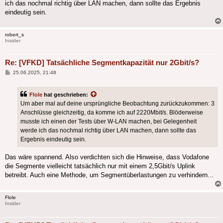
ich das nochmal richtig über LAN machen, dann sollte das Ergebnis
eindeutig sein.
robert_s
Insider
Re: [VFKD] Tatsächliche Segmentkapazität nur 2Gbit/s?
Beitrag
25.06.2025, 21:48
Flole
hat geschrieben:
Um aber mal auf deine ursprüngliche Beobachtung zurückzukommen: 3
Anschlüsse gleichzeitig, da komme ich auf 2220Mbit/s. Blöderweise
musste ich einen der Tests über W-LAN machen, bei Gelegenheit
werde ich das nochmal richtig über LAN machen, dann sollte das
Ergebnis eindeutig sein.
Das wäre spannend. Also verdichten sich die Hinweise, dass Vodafone
die Segmente vielleicht tatsächlich nur mit einem 2,5Gbit/s Uplink
betreibt. Auch eine Methode, um Segmentüberlastungen zu verhindern...
Flole
Insider