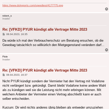
https://www.dslreports.com/speedtest/4177775.png
robert_s
Insider
Re: [VFKD] PYUR kündigt alle Vertrage Mitte 2023
Beitrag
08.04.2023, 16:35
Da würde ich mal den Verbraucherschutz um Beratung ersuchen, ob die
Gewobag tatsächlich so willkürlich den Mietgegenstand verändern darf...
Flole
Insider
Re: [VFKD] PYUR kündigt alle Vertrage Mitte 2023
Beitrag
08.04.2023, 16:37
Nicht PYUR kündigt sondern der Vermieter hat den Vertrag mit Vodafone
nicht verlängert bzw. gekündigt. Damit bleibt Vodafone keine andere Wahl
als zu kündigen weil sie die Leistung nicht mehr erbringen können. Mit
welchem Anbieter der Vermieter einen Vertrag abschließt kann er auch
selber entscheiden.
Kurzum: Dir wird nichts anderes übrig bleiben als entweder umzuziehen