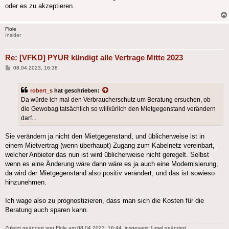
oder es zu akzeptieren.
Flole
Insider
Re: [VFKD] PYUR kündigt alle Vertrage Mitte 2023
Beitrag
08.04.2023, 16:38
robert_s
hat geschrieben:
Da würde ich mal den Verbraucherschutz um Beratung ersuchen, ob
die Gewobag tatsächlich so willkürlich den Mietgegenstand verändern
darf...
Sie verändern ja nicht den Mietgegenstand, und üblicherweise ist in
einem Mietvertrag (wenn überhaupt) Zugang zum Kabelnetz vereinbart,
welcher Anbieter das nun ist wird üblicherweise nicht geregelt. Selbst
wenn es eine Änderung wäre dann wäre es ja auch eine Modernisierung,
da wird der Mietgegenstand also positiv verändert, und das ist sowieso
hinzunehmen.
Ich wage also zu prognostizieren, dass man sich die Kosten für die
Beratung auch sparen kann.
Zuletzt geändert von
Flole
am 08.04.2023, 16:44, insgesamt 1-mal geändert.