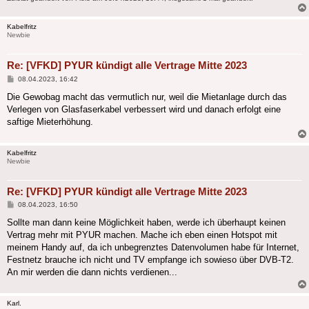
Kabelfritz
Newbie
Re: [VFKD] PYUR kündigt alle Vertrage Mitte 2023
Beitrag
08.04.2023, 16:42
Die Gewobag macht das vermutlich nur, weil die Mietanlage durch das
Verlegen von Glasfaserkabel verbessert wird und danach erfolgt eine
saftige Mieterhöhung.
Kabelfritz
Newbie
Re: [VFKD] PYUR kündigt alle Vertrage Mitte 2023
Beitrag
08.04.2023, 16:50
Sollte man dann keine Möglichkeit haben, werde ich überhaupt keinen
Vertrag mehr mit PYUR machen. Mache ich eben einen Hotspot mit
meinem Handy auf, da ich unbegrenztes Datenvolumen habe für Internet,
Festnetz brauche ich nicht und TV empfange ich sowieso über DVB-T2.
An mir werden die dann nichts verdienen...
Karl.