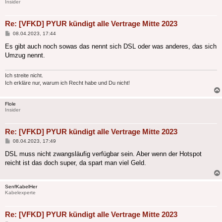
Insider
Re: [VFKD] PYUR kündigt alle Vertrage Mitte 2023
Beitrag
08.04.2023, 17:44
Es gibt auch noch sowas das nennt sich DSL oder was anderes, das sich
Umzug nennt.
Ich streite nicht.
Ich erkläre nur, warum ich Recht habe und Du nicht!
Flole
Insider
Re: [VFKD] PYUR kündigt alle Vertrage Mitte 2023
Beitrag
08.04.2023, 17:49
DSL muss nicht zwangsläufig verfügbar sein. Aber wenn der Hotspot
reicht ist das doch super, da spart man viel Geld.
SenfKabelHer
Kabelexperte
Re: [VFKD] PYUR kündigt alle Vertrage Mitte 2023