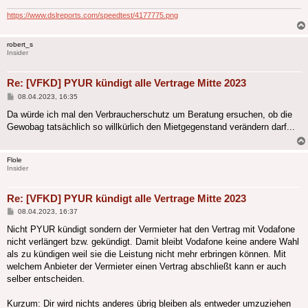
https://www.dslreports.com/speedtest/4177775.png
robert_s
Insider
Re: [VFKD] PYUR kündigt alle Vertrage Mitte 2023
Beitrag
08.04.2023, 16:35
Da würde ich mal den Verbraucherschutz um Beratung ersuchen, ob die
Gewobag tatsächlich so willkürlich den Mietgegenstand verändern darf...
Flole
Insider
Re: [VFKD] PYUR kündigt alle Vertrage Mitte 2023
Beitrag
08.04.2023, 16:37
Nicht PYUR kündigt sondern der Vermieter hat den Vertrag mit Vodafone
nicht verlängert bzw. gekündigt. Damit bleibt Vodafone keine andere Wahl
als zu kündigen weil sie die Leistung nicht mehr erbringen können. Mit
welchem Anbieter der Vermieter einen Vertrag abschließt kann er auch
selber entscheiden.
Kurzum: Dir wird nichts anderes übrig bleiben als entweder umzuziehen