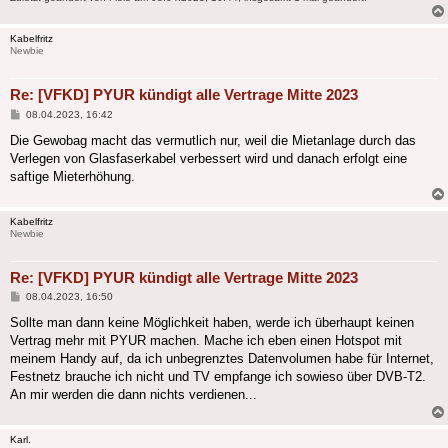
Kabelfritz
Newbie
Re: [VFKD] PYUR kündigt alle Vertrage Mitte 2023
Beitrag
08.04.2023, 16:42
Die Gewobag macht das vermutlich nur, weil die Mietanlage durch das
Verlegen von Glasfaserkabel verbessert wird und danach erfolgt eine
saftige Mieterhöhung.
Kabelfritz
Newbie
Re: [VFKD] PYUR kündigt alle Vertrage Mitte 2023
Beitrag
08.04.2023, 16:50
Sollte man dann keine Möglichkeit haben, werde ich überhaupt keinen
Vertrag mehr mit PYUR machen. Mache ich eben einen Hotspot mit
meinem Handy auf, da ich unbegrenztes Datenvolumen habe für Internet,
Festnetz brauche ich nicht und TV empfange ich sowieso über DVB-T2.
An mir werden die dann nichts verdienen...
Karl.