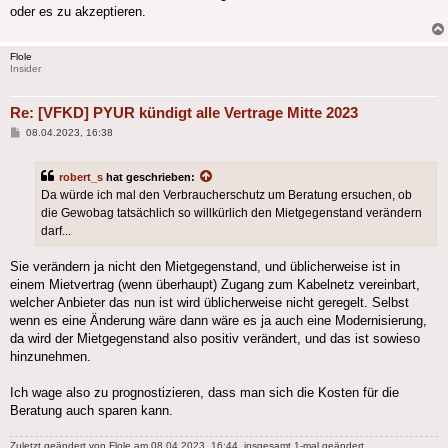
oder es zu akzeptieren.
Flole
Insider
Re: [VFKD] PYUR kündigt alle Vertrage Mitte 2023
Beitrag
08.04.2023, 16:38
robert_s
hat geschrieben:
Da würde ich mal den Verbraucherschutz um Beratung ersuchen, ob
die Gewobag tatsächlich so willkürlich den Mietgegenstand verändern
darf...
Sie verändern ja nicht den Mietgegenstand, und üblicherweise ist in
einem Mietvertrag (wenn überhaupt) Zugang zum Kabelnetz vereinbart,
welcher Anbieter das nun ist wird üblicherweise nicht geregelt. Selbst
wenn es eine Änderung wäre dann wäre es ja auch eine Modernisierung,
da wird der Mietgegenstand also positiv verändert, und das ist sowieso
hinzunehmen.
Ich wage also zu prognostizieren, dass man sich die Kosten für die
Beratung auch sparen kann.
Zuletzt geändert von
Flole
am 08.04.2023, 16:44, insgesamt 1-mal geändert.