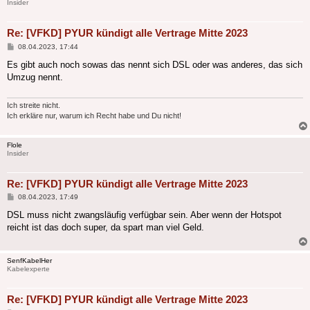
Insider
Re: [VFKD] PYUR kündigt alle Vertrage Mitte 2023
Beitrag
08.04.2023, 17:44
Es gibt auch noch sowas das nennt sich DSL oder was anderes, das sich
Umzug nennt.
Ich streite nicht.
Ich erkläre nur, warum ich Recht habe und Du nicht!
Flole
Insider
Re: [VFKD] PYUR kündigt alle Vertrage Mitte 2023
Beitrag
08.04.2023, 17:49
DSL muss nicht zwangsläufig verfügbar sein. Aber wenn der Hotspot
reicht ist das doch super, da spart man viel Geld.
SenfKabelHer
Kabelexperte
Re: [VFKD] PYUR kündigt alle Vertrage Mitte 2023