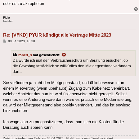
oder es zu akzeptieren.
Flole
Insider
Re: [VFKD] PYUR kündigt alle Vertrage Mitte 2023
Beitrag
08.04.2023, 16:38
robert_s
hat geschrieben:
Da würde ich mal den Verbraucherschutz um Beratung ersuchen, ob
die Gewobag tatsächlich so willkürlich den Mietgegenstand verändern
darf...
Sie verändern ja nicht den Mietgegenstand, und üblicherweise ist in
einem Mietvertrag (wenn überhaupt) Zugang zum Kabelnetz vereinbart,
welcher Anbieter das nun ist wird üblicherweise nicht geregelt. Selbst
wenn es eine Änderung wäre dann wäre es ja auch eine Modernisierung,
da wird der Mietgegenstand also positiv verändert, und das ist sowieso
hinzunehmen.
Ich wage also zu prognostizieren, dass man sich die Kosten für die
Beratung auch sparen kann.
Zuletzt geändert von
Flole
am 08.04.2023, 16:44, insgesamt 1-mal geändert.