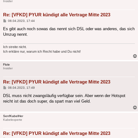
Insider
Re: [VFKD] PYUR kündigt alle Vertrage Mitte 2023
Beitrag
08.04.2023, 17:44
Es gibt auch noch sowas das nennt sich DSL oder was anderes, das sich
Umzug nennt.
Ich streite nicht.
Ich erkläre nur, warum ich Recht habe und Du nicht!
Flole
Insider
Re: [VFKD] PYUR kündigt alle Vertrage Mitte 2023
Beitrag
08.04.2023, 17:49
DSL muss nicht zwangsläufig verfügbar sein. Aber wenn der Hotspot
reicht ist das doch super, da spart man viel Geld.
SenfKabelHer
Kabelexperte
Re: [VFKD] PYUR kündigt alle Vertrage Mitte 2023