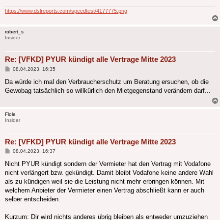
https://www.dslreports.com/speedtest/4177775.png
robert_s
Insider
Re: [VFKD] PYUR kündigt alle Vertrage Mitte 2023
Beitrag
08.04.2023, 16:35
Da würde ich mal den Verbraucherschutz um Beratung ersuchen, ob die
Gewobag tatsächlich so willkürlich den Mietgegenstand verändern darf...
Flole
Insider
Re: [VFKD] PYUR kündigt alle Vertrage Mitte 2023
Beitrag
08.04.2023, 16:37
Nicht PYUR kündigt sondern der Vermieter hat den Vertrag mit Vodafone
nicht verlängert bzw. gekündigt. Damit bleibt Vodafone keine andere Wahl
als zu kündigen weil sie die Leistung nicht mehr erbringen können. Mit
welchem Anbieter der Vermieter einen Vertrag abschließt kann er auch
selber entscheiden.
Kurzum: Dir wird nichts anderes übrig bleiben als entweder umzuziehen