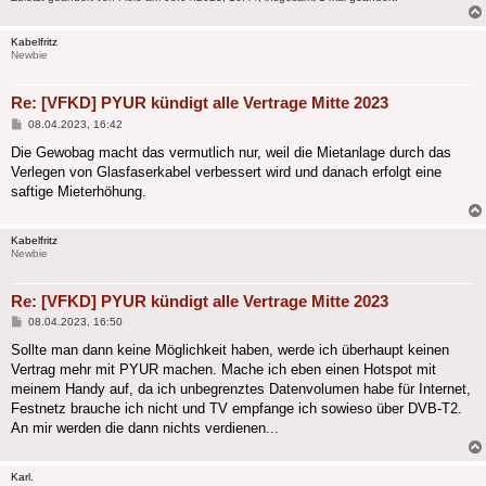
Kabelfritz
Newbie
Re: [VFKD] PYUR kündigt alle Vertrage Mitte 2023
Beitrag
08.04.2023, 16:42
Die Gewobag macht das vermutlich nur, weil die Mietanlage durch das
Verlegen von Glasfaserkabel verbessert wird und danach erfolgt eine
saftige Mieterhöhung.
Kabelfritz
Newbie
Re: [VFKD] PYUR kündigt alle Vertrage Mitte 2023
Beitrag
08.04.2023, 16:50
Sollte man dann keine Möglichkeit haben, werde ich überhaupt keinen
Vertrag mehr mit PYUR machen. Mache ich eben einen Hotspot mit
meinem Handy auf, da ich unbegrenztes Datenvolumen habe für Internet,
Festnetz brauche ich nicht und TV empfange ich sowieso über DVB-T2.
An mir werden die dann nichts verdienen...
Karl.