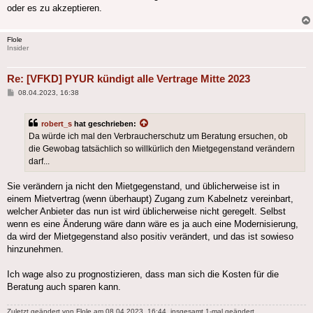
oder es zu akzeptieren.
Flole
Insider
Re: [VFKD] PYUR kündigt alle Vertrage Mitte 2023
Beitrag
08.04.2023, 16:38
robert_s
hat geschrieben:
Da würde ich mal den Verbraucherschutz um Beratung ersuchen, ob
die Gewobag tatsächlich so willkürlich den Mietgegenstand verändern
darf...
Sie verändern ja nicht den Mietgegenstand, und üblicherweise ist in
einem Mietvertrag (wenn überhaupt) Zugang zum Kabelnetz vereinbart,
welcher Anbieter das nun ist wird üblicherweise nicht geregelt. Selbst
wenn es eine Änderung wäre dann wäre es ja auch eine Modernisierung,
da wird der Mietgegenstand also positiv verändert, und das ist sowieso
hinzunehmen.
Ich wage also zu prognostizieren, dass man sich die Kosten für die
Beratung auch sparen kann.
Zuletzt geändert von
Flole
am 08.04.2023, 16:44, insgesamt 1-mal geändert.