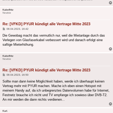
Kabelfritz
Newbie
Re: [VFKD] PYUR kündigt alle Vertrage Mitte 2023
Beitrag
08.04.2023, 16:42
Die Gewobag macht das vermutlich nur, weil die Mietanlage durch das
Verlegen von Glasfaserkabel verbessert wird und danach erfolgt eine
saftige Mieterhöhung.
Kabelfritz
Newbie
Re: [VFKD] PYUR kündigt alle Vertrage Mitte 2023
Beitrag
08.04.2023, 16:50
Sollte man dann keine Möglichkeit haben, werde ich überhaupt keinen
Vertrag mehr mit PYUR machen. Mache ich eben einen Hotspot mit
meinem Handy auf, da ich unbegrenztes Datenvolumen habe für Internet,
Festnetz brauche ich nicht und TV empfange ich sowieso über DVB-T2.
An mir werden die dann nichts verdienen...
Karl.