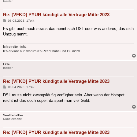
Insider
Re: [VFKD] PYUR kündigt alle Vertrage Mitte 2023
Beitrag
08.04.2023, 17:44
Es gibt auch noch sowas das nennt sich DSL oder was anderes, das sich
Umzug nennt.
Ich streite nicht.
Ich erkläre nur, warum ich Recht habe und Du nicht!
Flole
Insider
Re: [VFKD] PYUR kündigt alle Vertrage Mitte 2023
Beitrag
08.04.2023, 17:49
DSL muss nicht zwangsläufig verfügbar sein. Aber wenn der Hotspot
reicht ist das doch super, da spart man viel Geld.
SenfKabelHer
Kabelexperte
Re: [VFKD] PYUR kündigt alle Vertrage Mitte 2023