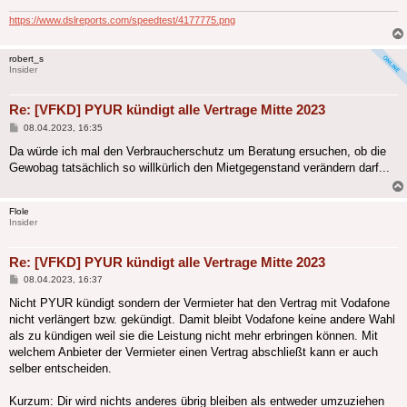
https://www.dslreports.com/speedtest/4177775.png
robert_s
Insider
Re: [VFKD] PYUR kündigt alle Vertrage Mitte 2023
Beitrag
08.04.2023, 16:35
Da würde ich mal den Verbraucherschutz um Beratung ersuchen, ob die
Gewobag tatsächlich so willkürlich den Mietgegenstand verändern darf...
Flole
Insider
Re: [VFKD] PYUR kündigt alle Vertrage Mitte 2023
Beitrag
08.04.2023, 16:37
Nicht PYUR kündigt sondern der Vermieter hat den Vertrag mit Vodafone
nicht verlängert bzw. gekündigt. Damit bleibt Vodafone keine andere Wahl
als zu kündigen weil sie die Leistung nicht mehr erbringen können. Mit
welchem Anbieter der Vermieter einen Vertrag abschließt kann er auch
selber entscheiden.
Kurzum: Dir wird nichts anderes übrig bleiben als entweder umzuziehen