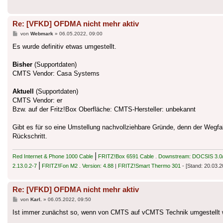
Re: [VFKD] OFDMA nicht mehr aktiv
Beitrag
von
Webmark
»
06.05.2022, 09:00
Es wurde definitiv etwas umgestellt.
Bisher
(Supportdaten)
CMTS Vendor: Casa Systems
Aktuell
(Supportdaten)
CMTS Vendor: er
Bzw. auf der Fritz!Box Oberfläche: CMTS-Hersteller: unbekannt
Gibt es für so eine Umstellung nachvollziehbare Gründe, denn der Wegfal
Rückschritt.
|
Red Internet & Phone 1000 Cable
FRITZ!Box 6591 Cable . Downstream: DOCSIS 3.0/3
|
2.13.0.2-7
FRITZ!Fon M2 . Version: 4.88
|
FRITZ!Smart Thermo 301
- [Stand: 20.03.2
Re: [VFKD] OFDMA nicht mehr aktiv
Beitrag
von
Karl.
»
06.05.2022, 09:50
Ist immer zunächst so, wenn von CMTS auf vCMTS Technik umgestellt 