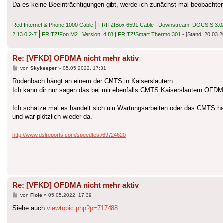
Da es keine Beeinträchtigungen gibt, werde ich zunächst mal beobachten.
|
Red Internet & Phone 1000 Cable
FRITZ!Box 6591 Cable . Downstream: DOCSIS 3.0/3
|
2.13.0.2-7
FRITZ!Fon M2 . Version: 4.88
|
FRITZ!Smart Thermo 301
- [Stand: 20.03.2
Re: [VFKD] OFDMA nicht mehr aktiv
Beitrag
von
Skykeeper
»
05.05.2022, 17:31
Rodenbach hängt an einem der CMTS in Kaiserslautern.
Ich kann dir nur sagen das bei mir ebenfalls CMTS Kaiserslautern OFDMA a
Ich schätze mal es handelt sich um Wartungsarbeiten oder das CMTS ha
und war plötzlich wieder da.
http://www.dslreports.com/speedtest/69724620
Re: [VFKD] OFDMA nicht mehr aktiv
Beitrag
von
Flole
»
05.05.2022, 17:39
Siehe auch
viewtopic.php?p=717488