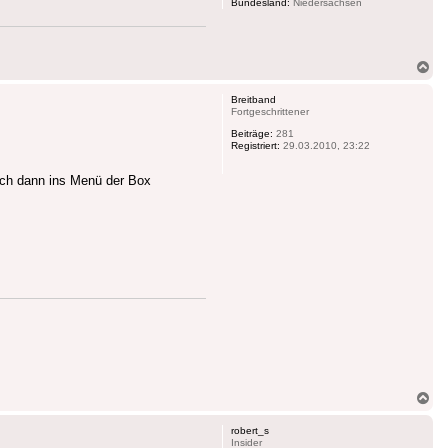
Bundesland:
Niedersachsen
Na
ob
Breitband
Fortgeschrittener
Beiträge:
281
Registriert:
29.03.2010, 23:22
 ich dann ins Menü der Box
Na
ob
robert_s
Insider