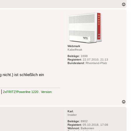
Na
ob
Webmark
Kabelfreak
Beiträge:
1698
Registriert:
22.07.2010, 21:13
Bundesland:
Rheinland-Pfalz
icht.) ist schließlich ein
|
2xFRITZ!Powerline 1220 . Version:
Na
ob
Karl.
Insider
Beiträge:
8902
Registriert:
05.10.2018, 17:08
Wohnort:
Balkonien