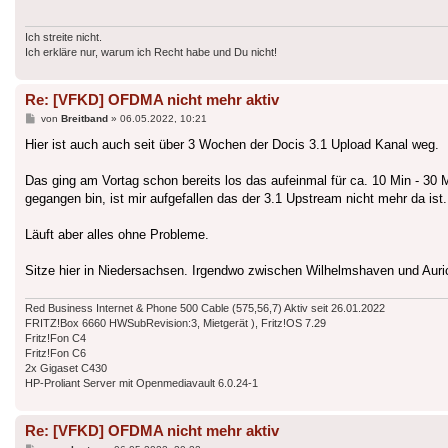
Ich streite nicht.
Ich erkläre nur, warum ich Recht habe und Du nicht!
Re: [VFKD] OFDMA nicht mehr aktiv
Beitrag
von
Breitband
»
06.05.2022, 10:21
Hier ist auch auch seit über 3 Wochen der Docis 3.1 Upload Kanal weg.
Das ging am Vortag schon bereits los das aufeinmal für ca. 10 Min - 30 
gegangen bin, ist mir aufgefallen das der 3.1 Upstream nicht mehr da ist.
Läuft aber alles ohne Probleme.
Sitze hier in Niedersachsen. Irgendwo zwischen Wilhelmshaven und Auri
Red Business Internet & Phone 500 Cable (575,56,7) Aktiv seit 26.01.2022
FRITZ!Box 6660 HWSubRevision:3, Mietgerät ), Fritz!OS 7.29
Fritz!Fon C4
Fritz!Fon C6
2x Gigaset C430
HP-Proliant Server mit Openmediavault 6.0.24-1
Re: [VFKD] OFDMA nicht mehr aktiv