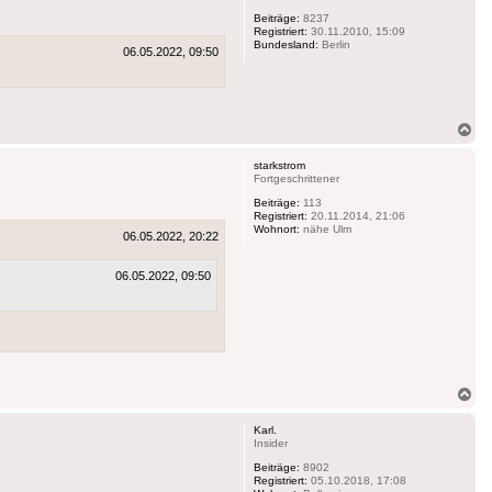
Beiträge:
8237
Registriert:
30.11.2010, 15:09
Bundesland:
Berlin
06.05.2022, 09:50
Na
ob
starkstrom
Fortgeschrittener
Beiträge:
113
Registriert:
20.11.2014, 21:06
Wohnort:
nähe Ulm
06.05.2022, 20:22
06.05.2022, 09:50
Na
ob
Karl.
Insider
Beiträge:
8902
Registriert:
05.10.2018, 17:08