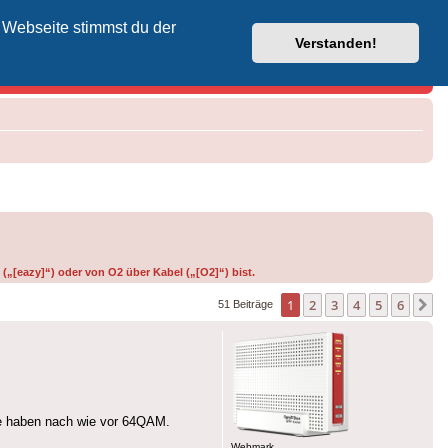
 Webseite stimmst du der
Vodafone-Kabel-Helpdesk
Verstanden!
(„[eazy]“) oder von O2 über Kabel („[O2]“) bist.
1
2
3
4
5
6
N
51 Beiträge
le haben nach wie vor 64QAM.
Webmark