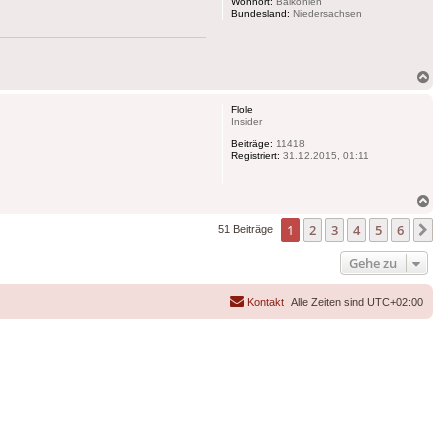
Wohnort:
Balkonien
Bundesland:
Niedersachsen
Na
ob
Flole
Insider
Beiträge:
11418
Registriert:
31.12.2015, 01:11
Na
ob
1
2
3
4
5
6
N
51 Beiträge
Gehe zu
Kontakt
Alle Zeiten sind
UTC+02:00