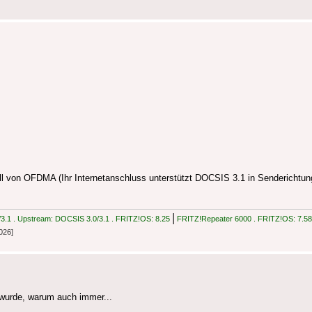
l von OFDMA (Ihr Internetanschluss unterstützt DOCSIS 3.1 in Senderichtung n
|
.1 . Upstream: DOCSIS 3.0/3.1 . FRITZ!OS: 8.25
FRITZ!Repeater 6000 . FRITZ!OS: 7.58
026]
wurde, warum auch immer...