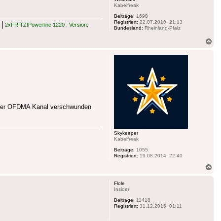
Kabelfreak
Beiträge:
1698
Registriert:
22.07.2010, 21:13
|
2xFRITZ!Powerline 1220 . Version:
Bundesland:
Rheinland-Pfalz
Na
ob
ge der OFDMA Kanal verschwunden
Skykeeper
Kabelfreak
Beiträge:
1055
Registriert:
19.08.2014, 22:40
Na
ob
Flole
Insider
Beiträge:
11418
Registriert:
31.12.2015, 01:11