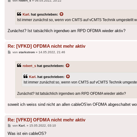
Beitrag
von
robert_s
»
06.05.2022, 20:22
Karl.
hat geschrieben:
Ist immer zunächst so, wenn von CMTS auf vCMTS Technik umgestellt w
Zunächst? Ist tatsächlich irgendwo am RPD OFDMA wieder aktiv?
Re: [VFKD] OFDMA nicht mehr aktiv
Beitrag
von
starkstrom
»
14.05.2022, 21:46
robert_s
hat geschrieben:
Karl.
hat geschrieben:
Ist immer zunächst so, wenn von CMTS auf vCMTS Technik umgestel
Zunächst? Ist tatsächlich irgendwo am RPD OFDMA wieder aktiv?
soweit ich weiss sind nicht an allen cableOS'en OFDMA abgeschaltet wor
Re: [VFKD] OFDMA nicht mehr aktiv
Beitrag
von
Karl.
»
15.05.2022, 03:10
Was ist ein cableOS?