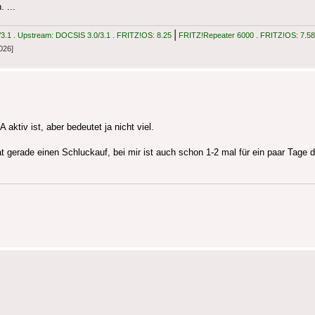
 ...
|
.1 . Upstream: DOCSIS 3.0/3.1 . FRITZ!OS: 8.25
FRITZ!Repeater 6000 . FRITZ!OS: 7.58
026]
ktiv ist, aber bedeutet ja nicht viel.
t gerade einen Schluckauf, bei mir ist auch schon 1-2 mal für ein paar Ta