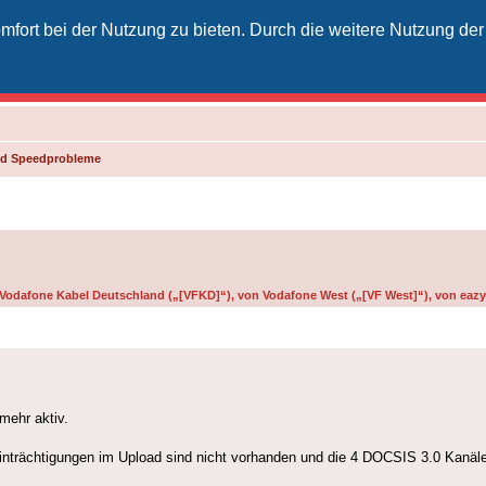
fort bei der Nutzung zu bieten. Durch die weitere Nutzung der
izielles Vodafone-Kabel-Forum
unkt für Kabelkunden von Vodafone - von Kunden für Kunden
und Speedprobleme
n Vodafone Kabel Deutschland („[VFKD]“), von Vodafone West („[VF West]“), von eazy 
mehr aktiv.
einträchtigungen im Upload sind nicht vorhanden und die 4 DOCSIS 3.0 Kanä