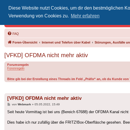
Diese Website nutzt Cookies, um dir den bestmöglichen Kom
Inoff
Verwendung von Cookies zu.
Mehr erfahren
Der Treffp
FAQ
Foren-Übersicht
Internet und Telefon über Kabel
Störungen, Ausfälle 
[VFKD] OFDMA nicht mehr aktiv
Forumsregeln
Forenregeln
Bitte gib bei der Erstellung eines Threads im Feld „Präfix“ an, ob du Kunde vo
[VFKD] OFDMA nicht mehr aktiv
Beitrag
von
Webmark
»
05.05.2022, 15:49
Seit heute Vormittag ist bei uns (Bereich 67688) der OFDMA Kanal nicht 
Dies habe ich nur zufällig über die FRITZ!Box-Oberfläsche gesehen. Be