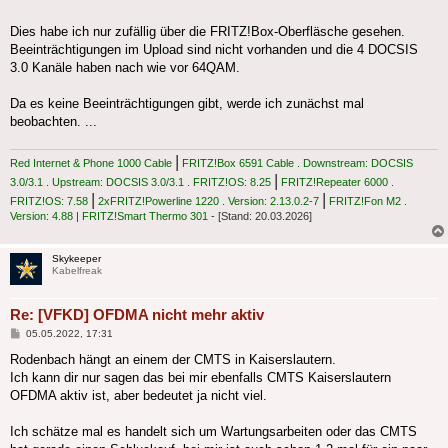
Dies habe ich nur zufällig über die FRITZ!Box-Oberfläsche gesehen.
Beeinträchtigungen im Upload sind nicht vorhanden und die 4 DOCSIS
3.0 Kanäle haben nach wie vor 64QAM.
Da es keine Beeinträchtigungen gibt, werde ich zunächst mal
beobachten. ...
|
Red Internet & Phone 1000 Cable
FRITZ!Box 6591 Cable . Downstream: DOCSIS
|
3.0/3.1 . Upstream: DOCSIS 3.0/3.1 . FRITZ!OS: 8.25
FRITZ!Repeater 6000 .
|
|
FRITZ!OS: 7.58
2xFRITZ!Powerline 1220 . Version: 2.13.0.2-7
FRITZ!Fon M2 .
Version: 4.88
|
FRITZ!Smart Thermo 301
- [Stand: 20.03.2026]
Skykeeper
Kabelfreak
Re: [VFKD] OFDMA nicht mehr aktiv
Beitrag
05.05.2022, 17:31
Rodenbach hängt an einem der CMTS in Kaiserslautern.
Ich kann dir nur sagen das bei mir ebenfalls CMTS Kaiserslautern
OFDMA aktiv ist, aber bedeutet ja nicht viel.
Ich schätze mal es handelt sich um Wartungsarbeiten oder das CMTS