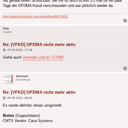
hat gerade einen Schluckauf, bei mir ist auch schon 1-2 mal für ein paar
Tage der OFDMA Kanal verschwunden und war plötzlich wieder da.
http://www.dslreports.com/speedtest/69724620
Flole
Insider
Re: [VFKD] OFDMA nicht mehr aktiv
Beitrag
05.05.2022, 17:39
Siehe auch
viewtopic.php?p=717488
Webmark
Kabelfreak
Re: [VFKD] OFDMA nicht mehr aktiv
Beitrag
06.05.2022, 09:00
Es wurde definitiv etwas umgestellt.
Bisher
(Supportdaten)
CMTS Vendor: Casa Systems