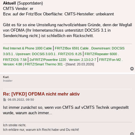
Aktuell
(Supportdaten)
CMTS Vendor: er
Bzw. auf der Fritz!Box Oberfläche: CMTS-Hersteller: unbekannt
Gibt es für so eine Umstellung nachvollziehbare Gründe, denn der Wegfall
von OFDMA (Ihr Internetanschluss unterstützt DOCSIS 3.1 in
Senderichtung nicht.) ist schließlich ein Rückschritt.
|
Red Internet & Phone 1000 Cable
FRITZ!Box 6591 Cable . Downstream: DOCSIS
|
3.0/3.1 . Upstream: DOCSIS 3.0/3.1 . FRITZ!OS: 8.25
FRITZ!Repeater 6000 .
|
|
FRITZ!OS: 7.58
2xFRITZ!Powerline 1220 . Version: 2.13.0.2-7
FRITZ!Fon M2 .
Version: 4.88
|
FRITZ!Smart Thermo 301
- [Stand: 20.03.2026]
Karl.
Insider
Re: [VFKD] OFDMA nicht mehr aktiv
Beitrag
06.05.2022, 09:50
Ist immer zunächst so, wenn von CMTS auf vCMTS Technik umgestellt
wurde, warum auch immer...
Ich streite nicht.
Ich erkläre nur, warum ich Recht habe und Du nicht!