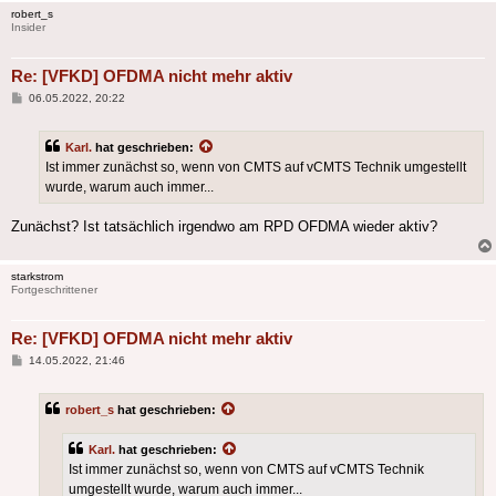
robert_s
Insider
Re: [VFKD] OFDMA nicht mehr aktiv
Beitrag
06.05.2022, 20:22
Karl.
hat geschrieben:
Ist immer zunächst so, wenn von CMTS auf vCMTS Technik umgestellt
wurde, warum auch immer...
Zunächst? Ist tatsächlich irgendwo am RPD OFDMA wieder aktiv?
starkstrom
Fortgeschrittener
Re: [VFKD] OFDMA nicht mehr aktiv
Beitrag
14.05.2022, 21:46
robert_s
hat geschrieben:
Karl.
hat geschrieben:
Ist immer zunächst so, wenn von CMTS auf vCMTS Technik
umgestellt wurde, warum auch immer...