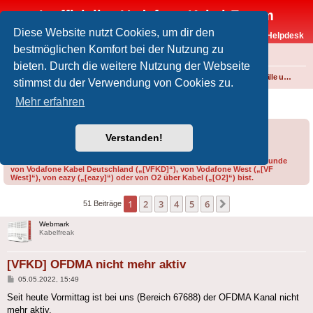
Inoffizielles Vodafone-Kabel-Forum
Diese Website nutzt Cookies, um dir den
Vodafone-Kabel-Helpdesk
bestmöglichen Komfort bei der Nutzung zu
FAQ
bieten. Durch die weitere Nutzung der Webseite
Foren-Übersicht
Internet und Telefon über Kabel
Störungen, Ausfälle und Speedprobleme
stimmst du der Verwendung von Cookies zu.
[VFKD] OFDMA nicht mehr aktiv
Mehr erfahren
Forumsregeln
Forenregeln
Verstanden!
Bitte gib bei der Erstellung eines Threads im Feld „Präfix“ an, ob du Kunde
von Vodafone Kabel Deutschland („[VFKD]“), von Vodafone West („[VF
West]“), von eazy („[eazy]“) oder von O2 über Kabel („[O2]“) bist.
1
2
3
4
5
6
Nächste
51 Beiträge
Webmark
Kabelfreak
[VFKD] OFDMA nicht mehr aktiv
Beitrag
05.05.2022, 15:49
Seit heute Vormittag ist bei uns (Bereich 67688) der OFDMA Kanal nicht
mehr aktiv.