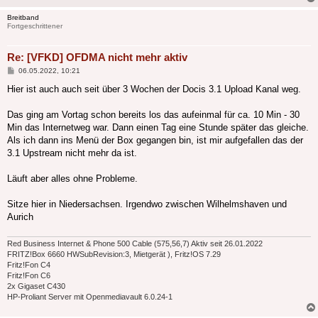
Breitband
Fortgeschrittener
Re: [VFKD] OFDMA nicht mehr aktiv
Beitrag
06.05.2022, 10:21
Hier ist auch auch seit über 3 Wochen der Docis 3.1 Upload Kanal weg.
Das ging am Vortag schon bereits los das aufeinmal für ca. 10 Min - 30
Min das Internetweg war. Dann einen Tag eine Stunde später das gleiche.
Als ich dann ins Menü der Box gegangen bin, ist mir aufgefallen das der
3.1 Upstream nicht mehr da ist.
Läuft aber alles ohne Probleme.
Sitze hier in Niedersachsen. Irgendwo zwischen Wilhelmshaven und
Aurich
Red Business Internet & Phone 500 Cable (575,56,7) Aktiv seit 26.01.2022
FRITZ!Box 6660 HWSubRevision:3, Mietgerät ), Fritz!OS 7.29
Fritz!Fon C4
Fritz!Fon C6
2x Gigaset C430
HP-Proliant Server mit Openmediavault 6.0.24-1