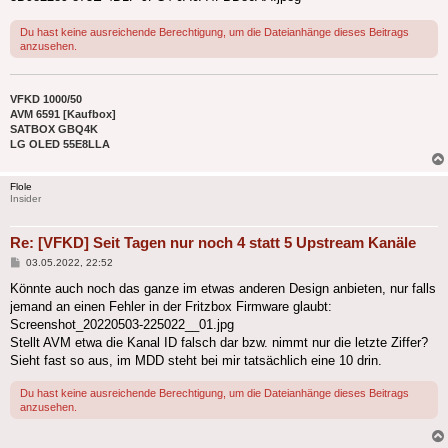
Du hast keine ausreichende Berechtigung, um die Dateianhänge dieses Beitrags
anzusehen.
VFKD 1000/50
AVM 6591 [Kaufbox]
SATBOX GBQ4K
LG OLED 55E8LLA
Flole
Insider
Re: [VFKD] Seit Tagen nur noch 4 statt 5 Upstream Kanäle
Beitrag
03.05.2022, 22:52
Könnte auch noch das ganze im etwas anderen Design anbieten, nur falls
jemand an einen Fehler in der Fritzbox Firmware glaubt:
Screenshot_20220503-225022__01.jpg
Stellt AVM etwa die Kanal ID falsch dar bzw. nimmt nur die letzte Ziffer?
Sieht fast so aus, im MDD steht bei mir tatsächlich eine 10 drin.
Du hast keine ausreichende Berechtigung, um die Dateianhänge dieses Beitrags
anzusehen.