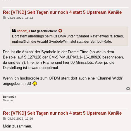
Re: [VFKD] Seit Tagen nur noch 4 statt 5 Upstream Kanäle
Beitrag
04.05.2022, 18:22
robert_s
hat geschrieben:
Dort steht allerdings beim OFDMA unter "Symbol Rate" etwas falsches,
mutmaßlich die Anzahl Symbole/Minislot statt der Symbol-Rate.
Das ist die Anzahl der Symbole in der Frame Time (so wie in dem
Beispiel auf S.127/128 der CM-SP-MULPIv3.1-I16-180926 beschrieben,
da sind es 7). In einem Frame sind hier 80 Minisslots. Aber ja, die
Darstellung ist etwas suboptimal.
Wenn ich hochscrolle zum OFDM steht dort auch eine "Channel Width"
angegeben in dB
Bender3k
Newbie
Re: [VFKD] Seit Tagen nur noch 4 statt 5 Upstream Kanäle
Beitrag
05.05.2022, 12:56
Moin zusammen.