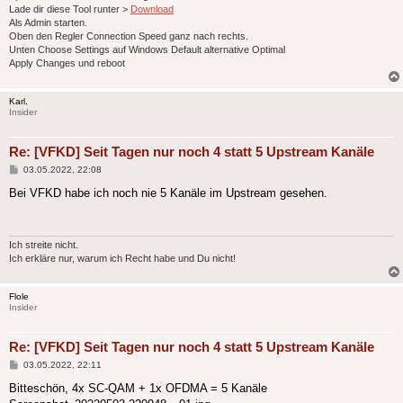
Lade dir diese Tool runter >
Download
Als Admin starten.
Oben den Regler Connection Speed ganz nach rechts.
Unten Choose Settings auf Windows Default alternative Optimal
Apply Changes und reboot
Karl.
Insider
Re: [VFKD] Seit Tagen nur noch 4 statt 5 Upstream Kanäle
Beitrag
03.05.2022, 22:08
Bei VFKD habe ich noch nie 5 Kanäle im Upstream gesehen.
Ich streite nicht.
Ich erkläre nur, warum ich Recht habe und Du nicht!
Flole
Insider
Re: [VFKD] Seit Tagen nur noch 4 statt 5 Upstream Kanäle
Beitrag
03.05.2022, 22:11
Bitteschön, 4x SC-QAM + 1x OFDMA = 5 Kanäle