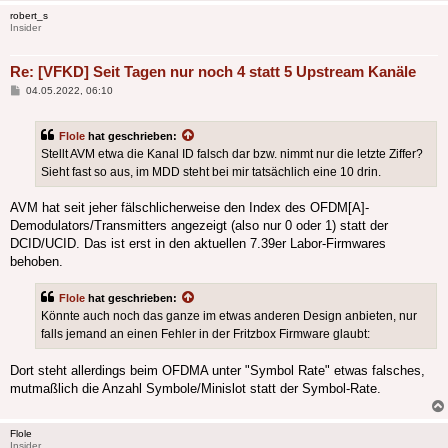
robert_s
Insider
Re: [VFKD] Seit Tagen nur noch 4 statt 5 Upstream Kanäle
Beitrag
04.05.2022, 06:10
Flole
hat geschrieben:
Stellt AVM etwa die Kanal ID falsch dar bzw. nimmt nur die letzte Ziffer?
Sieht fast so aus, im MDD steht bei mir tatsächlich eine 10 drin.
AVM hat seit jeher fälschlicherweise den Index des OFDM[A]-
Demodulators/Transmitters angezeigt (also nur 0 oder 1) statt der
DCID/UCID. Das ist erst in den aktuellen 7.39er Labor-Firmwares
behoben.
Flole
hat geschrieben:
Könnte auch noch das ganze im etwas anderen Design anbieten, nur
falls jemand an einen Fehler in der Fritzbox Firmware glaubt:
Dort steht allerdings beim OFDMA unter "Symbol Rate" etwas falsches,
mutmaßlich die Anzahl Symbole/Minislot statt der Symbol-Rate.
Flole
Insider