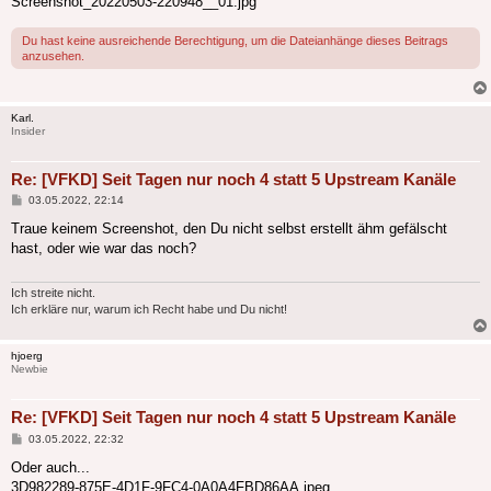
Screenshot_20220503-220948__01.jpg
Du hast keine ausreichende Berechtigung, um die Dateianhänge dieses Beitrags
anzusehen.
Karl.
Insider
Re: [VFKD] Seit Tagen nur noch 4 statt 5 Upstream Kanäle
Beitrag
03.05.2022, 22:14
Traue keinem Screenshot, den Du nicht selbst erstellt ähm gefälscht
hast, oder wie war das noch?
Ich streite nicht.
Ich erkläre nur, warum ich Recht habe und Du nicht!
hjoerg
Newbie
Re: [VFKD] Seit Tagen nur noch 4 statt 5 Upstream Kanäle
Beitrag
03.05.2022, 22:32
Oder auch...
3D982289-875E-4D1F-9FC4-0A0A4FBD86AA.jpeg