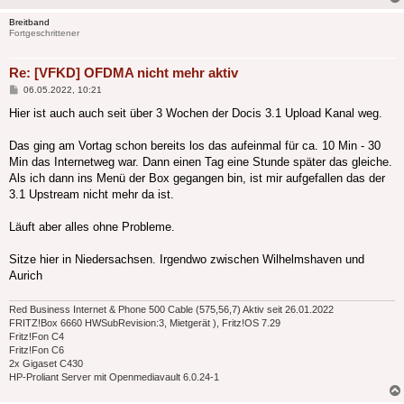
Breitband
Fortgeschrittener
Re: [VFKD] OFDMA nicht mehr aktiv
Beitrag
06.05.2022, 10:21
Hier ist auch auch seit über 3 Wochen der Docis 3.1 Upload Kanal weg.
Das ging am Vortag schon bereits los das aufeinmal für ca. 10 Min - 30
Min das Internetweg war. Dann einen Tag eine Stunde später das gleiche.
Als ich dann ins Menü der Box gegangen bin, ist mir aufgefallen das der
3.1 Upstream nicht mehr da ist.
Läuft aber alles ohne Probleme.
Sitze hier in Niedersachsen. Irgendwo zwischen Wilhelmshaven und
Aurich
Red Business Internet & Phone 500 Cable (575,56,7) Aktiv seit 26.01.2022
FRITZ!Box 6660 HWSubRevision:3, Mietgerät ), Fritz!OS 7.29
Fritz!Fon C4
Fritz!Fon C6
2x Gigaset C430
HP-Proliant Server mit Openmediavault 6.0.24-1