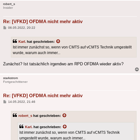
robert_s
Insider
Re: [VFKD] OFDMA nicht mehr aktiv
Beitrag
06.05.2022, 20:22
Karl.
hat geschrieben:
Ist immer zunächst so, wenn von CMTS auf vCMTS Technik umgestellt
wurde, warum auch immer...
Zunächst? Ist tatsächlich irgendwo am RPD OFDMA wieder aktiv?
starkstrom
Fortgeschrittener
Re: [VFKD] OFDMA nicht mehr aktiv
Beitrag
14.05.2022, 21:46
robert_s
hat geschrieben:
Karl.
hat geschrieben:
Ist immer zunächst so, wenn von CMTS auf vCMTS Technik
umgestellt wurde, warum auch immer...