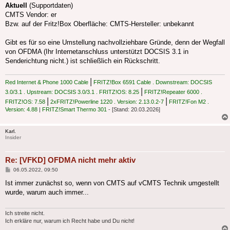
Aktuell
(Supportdaten)
CMTS Vendor: er
Bzw. auf der Fritz!Box Oberfläche: CMTS-Hersteller: unbekannt
Gibt es für so eine Umstellung nachvollziehbare Gründe, denn der Wegfall
von OFDMA (Ihr Internetanschluss unterstützt DOCSIS 3.1 in
Senderichtung nicht.) ist schließlich ein Rückschritt.
|
Red Internet & Phone 1000 Cable
FRITZ!Box 6591 Cable . Downstream: DOCSIS
|
3.0/3.1 . Upstream: DOCSIS 3.0/3.1 . FRITZ!OS: 8.25
FRITZ!Repeater 6000 .
|
|
FRITZ!OS: 7.58
2xFRITZ!Powerline 1220 . Version: 2.13.0.2-7
FRITZ!Fon M2 .
Version: 4.88
|
FRITZ!Smart Thermo 301
- [Stand: 20.03.2026]
Karl.
Insider
Re: [VFKD] OFDMA nicht mehr aktiv
Beitrag
06.05.2022, 09:50
Ist immer zunächst so, wenn von CMTS auf vCMTS Technik umgestellt
wurde, warum auch immer...
Ich streite nicht.
Ich erkläre nur, warum ich Recht habe und Du nicht!