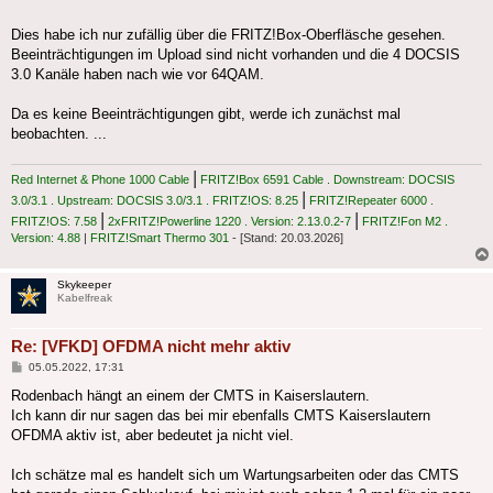
Dies habe ich nur zufällig über die FRITZ!Box-Oberfläsche gesehen.
Beeinträchtigungen im Upload sind nicht vorhanden und die 4 DOCSIS
3.0 Kanäle haben nach wie vor 64QAM.
Da es keine Beeinträchtigungen gibt, werde ich zunächst mal
beobachten. ...
|
Red Internet & Phone 1000 Cable
FRITZ!Box 6591 Cable . Downstream: DOCSIS
|
3.0/3.1 . Upstream: DOCSIS 3.0/3.1 . FRITZ!OS: 8.25
FRITZ!Repeater 6000 .
|
|
FRITZ!OS: 7.58
2xFRITZ!Powerline 1220 . Version: 2.13.0.2-7
FRITZ!Fon M2 .
Version: 4.88
|
FRITZ!Smart Thermo 301
- [Stand: 20.03.2026]
Skykeeper
Kabelfreak
Re: [VFKD] OFDMA nicht mehr aktiv
Beitrag
05.05.2022, 17:31
Rodenbach hängt an einem der CMTS in Kaiserslautern.
Ich kann dir nur sagen das bei mir ebenfalls CMTS Kaiserslautern
OFDMA aktiv ist, aber bedeutet ja nicht viel.
Ich schätze mal es handelt sich um Wartungsarbeiten oder das CMTS