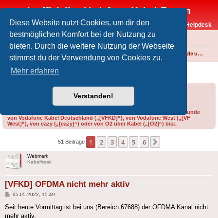
Inoffizielles Vodafone-Kabel-Forum
Diese Website nutzt Cookies, um dir den
Vodafone-Kabel-Helpdesk
bestmöglichen Komfort bei der Nutzung zu
FAQ
bieten. Durch die weitere Nutzung der Webseite
Foren-Übersicht
Internet und Telefon über Kabel
Störungen, Ausfälle und Speedprobleme
stimmst du der Verwendung von Cookies zu.
[VFKD] OFDMA nicht mehr aktiv
Mehr erfahren
Forumsregeln
Forenregeln
Verstanden!
Bitte gib bei der Erstellung eines Threads im Feld „Präfix“ an, ob du Kunde
von Vodafone Kabel Deutschland („[VFKD]“), von Vodafone West („[VF
West]“), von eazy („[eazy]“) oder von O2 über Kabel („[O2]“) bist.
1
2
3
4
5
6
Nächste
51 Beiträge
Webmark
Kabelfreak
[VFKD] OFDMA nicht mehr aktiv
Beitrag
05.05.2022, 15:49
Seit heute Vormittag ist bei uns (Bereich 67688) der OFDMA Kanal nicht
mehr aktiv.