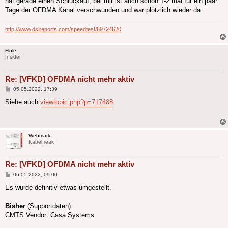
hat gerade einen Schluckauf, bei mir ist auch schon 1-2 mal für ein paar
Tage der OFDMA Kanal verschwunden und war plötzlich wieder da.
http://www.dslreports.com/speedtest/69724620
Flole
Insider
Re: [VFKD] OFDMA nicht mehr aktiv
Beitrag
05.05.2022, 17:39
Siehe auch
viewtopic.php?p=717488
Webmark
Kabelfreak
Re: [VFKD] OFDMA nicht mehr aktiv
Beitrag
06.05.2022, 09:00
Es wurde definitiv etwas umgestellt.
Bisher
(Supportdaten)
CMTS Vendor: Casa Systems