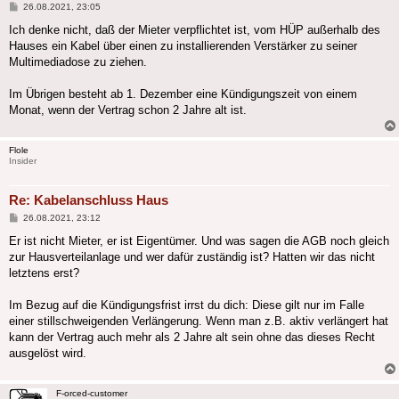
Beitrag
26.08.2021, 23:05
Ich denke nicht, daß der Mieter verpflichtet ist, vom HÜP außerhalb des
Hauses ein Kabel über einen zu installierenden Verstärker zu seiner
Multimediadose zu ziehen.
Im Übrigen besteht ab 1. Dezember eine Kündigungszeit von einem
Monat, wenn der Vertrag schon 2 Jahre alt ist.
Flole
Insider
Re: Kabelanschluss Haus
Beitrag
26.08.2021, 23:12
Er ist nicht Mieter, er ist Eigentümer. Und was sagen die AGB noch gleich
zur Hausverteilanlage und wer dafür zuständig ist? Hatten wir das nicht
letztens erst?
Im Bezug auf die Kündigungsfrist irrst du dich: Diese gilt nur im Falle
einer stillschweigenden Verlängerung. Wenn man z.B. aktiv verlängert hat
kann der Vertrag auch mehr als 2 Jahre alt sein ohne das dieses Recht
ausgelöst wird.
F-orced-customer