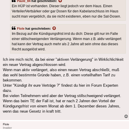
Paule_84
hat geschrieben:
Ein HÜP ist vorhanden. Dieser liegt jedoch vor dem Haus. Einen
Verteiler/Vertsärker oder gar Dosen für den Kabelanschluss im Haus
sucht man vergeblich, da sie nicht existieren, eben nur die Sat-Dosen.
Flole
hat geschrieben:
Im Bezug auf die Kündigungsfrist irrst du dich: Diese gilt nur im Falle
einer stillschweigenden Verlängerung. Wenn man z.B. aktiv verlängert
hat kann der Vertrag auch mehr als 2 Jahre alt sein ohne das dieses
Recht ausgelöst wird.
Ich irre mich nicht, da bei einer "aktiven Verlängerung" in Wirklichlichkeit
ein neuer Vertrag abgeschlossen wird.
Wenn man aktiv verlängert, also einen neuen Vertrag abschließt, muß
das wohl bestimmte Gründe haben, z.B. einen vorteilhaften Tarif zu
bekommen.
Unter "Kündigt ihr eure Verträge ?" findest du hier im Forum Experten
dazu.
Bei vielen Teilnehmern wird aber der Vertrag stillschweigend verlängert.
Wenn das beim TE der Fall ist, hat er nach 2 Jahren den Vorteil der
Kündigungsfrist von einem Monat ab dem 1. Dezember dieses Jahres,
wenn das neue Gesetz in kraft tritt.
Flole
Insider