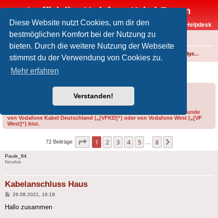
Inoffizielles Vodafone-Kabel-Forum
Diese Website nutzt Cookies, um dir den
Vodafone-Kabel-Helpdesk
bestmöglichen Komfort bei der Nutzung zu
FAQ
bieten. Durch die weitere Nutzung der Webseite
Foren-Übersicht
Fernsehen und Radio über Kabel
Technik (Kabelanschluss, Receiver, Module, Smartcards,...)
Technik allgemein
stimmst du der Verwendung von Cookies zu.
Kabelanschluss Haus
Mehr erfahren
Forumsregeln
Forenregeln
Verstanden!
Bitte gib bei der Erstellung eines Threads im Feld „Präfix“ an, ob du Kunde
von Vodafone Kabel Deutschland („[VFKD]“) oder von Vodafone West („[VF
West]“) bist.
Seite
1
von
8
1
2
3
4
5
8
Nächste
72 Beiträge
…
Paule_84
Newbie
Kabelanschluss Haus
Beitrag
26.08.2021, 16:19
Hallo zusammen