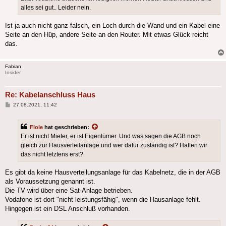
alles sei gut.. Leider nein.
Ist ja auch nicht ganz falsch, ein Loch durch die Wand und ein Kabel eine
Seite an den Hüp, andere Seite an den Router. Mit etwas Glück reicht
das.
Fabian
Insider
Re: Kabelanschluss Haus
Beitrag
27.08.2021, 11:42
Flole
hat geschrieben:
Er ist nicht Mieter, er ist Eigentümer. Und was sagen die AGB noch
gleich zur Hausverteilanlage und wer dafür zuständig ist? Hatten wir
das nicht letztens erst?
Es gibt da keine Hausverteilungsanlage für das Kabelnetz, die in der AGB
als Voraussetzung genannt ist.
Die TV wird über eine Sat-Anlage betrieben.
Vodafone ist dort "nicht leistungsfähig", wenn die Hausanlage fehlt.
Hingegen ist ein DSL Anschluß vorhanden.