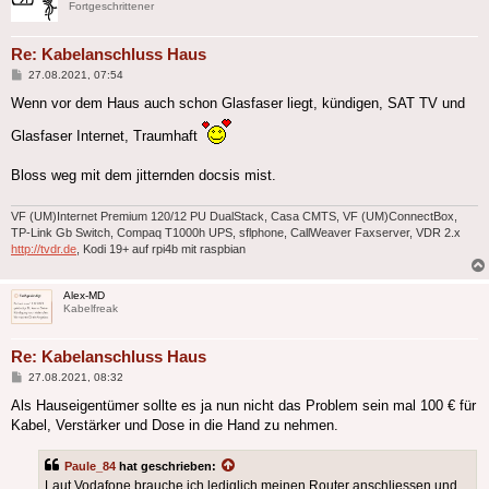
Fortgeschrittener
Re: Kabelanschluss Haus
Beitrag
27.08.2021, 07:54
Wenn vor dem Haus auch schon Glasfaser liegt, kündigen, SAT TV und
Glasfaser Internet, Traumhaft
Bloss weg mit dem jitternden docsis mist.
VF (UM)Internet Premium 120/12 PU DualStack, Casa CMTS, VF (UM)ConnectBox,
TP-Link Gb Switch, Compaq T1000h UPS, sflphone, CallWeaver Faxserver, VDR 2.x
http://tvdr.de
, Kodi 19+ auf rpi4b mit raspbian
Alex-MD
Kabelfreak
Re: Kabelanschluss Haus
Beitrag
27.08.2021, 08:32
Als Hauseigentümer sollte es ja nun nicht das Problem sein mal 100 € für
Kabel, Verstärker und Dose in die Hand zu nehmen.
Paule_84
hat geschrieben:
Laut Vodafone brauche ich lediglich meinen Router anschliessen und