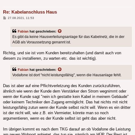
Re: Kabelanschluss Haus
Beitrag
27.08.2021, 11:53
Fabian
hat geschrieben:
Es gibt da keine Hausverteilungsanlage für das Kabelnetz, die in der
AGB als Voraussetzung genannt ist.
Richtig, und sie ist vom Kunden bereitzuhalten (und damit auch von
diesem zu installieren, zu warten etc. das ist wichtig).
Fabian
hat geschrieben:
Vodafone ist dort "nicht leistungsfähig", wenn die Hausanlage fehlt.
Das ist aber auf eine Pflichtverletzung des Kunden zurückzuführen,
ähnlich wie wenn der Kunde dem Verstärker den Strom wegnimmt oder
wenn der Kunde sagt "nein ich gestatte kein Kabel in meinem Gebäude"
oder keinem Techniker den Zugang ermöglicht. Das hat nichts mit nicht
leistungsfähig zutun wenn der Kunde selbst nicht will. Wenn es ein dritter
ist der nicht will, wie z.B. ein Vermieter, könnte man so noch
argumentieren, wenn es der Kunde selbst ist geht das aber nicht.
Im übrigen kommt es nach dem TKG darauf an ob Vodafone die Leistung
am neuen Wohnort anbietet, das tun sie, nämlich am HÜP. Der Rest ist,