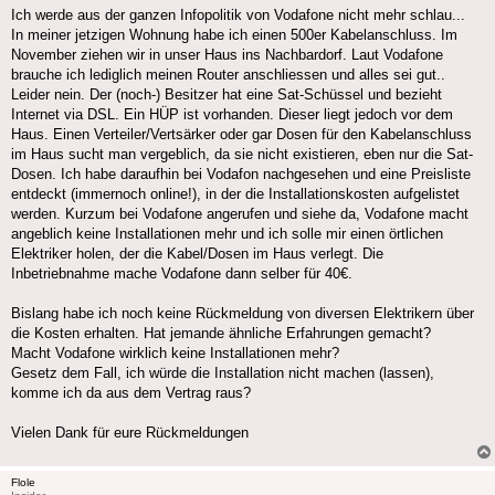
Ich werde aus der ganzen Infopolitik von Vodafone nicht mehr schlau...
In meiner jetzigen Wohnung habe ich einen 500er Kabelanschluss. Im
November ziehen wir in unser Haus ins Nachbardorf. Laut Vodafone
brauche ich lediglich meinen Router anschliessen und alles sei gut..
Leider nein. Der (noch-) Besitzer hat eine Sat-Schüssel und bezieht
Internet via DSL. Ein HÜP ist vorhanden. Dieser liegt jedoch vor dem
Haus. Einen Verteiler/Vertsärker oder gar Dosen für den Kabelanschluss
im Haus sucht man vergeblich, da sie nicht existieren, eben nur die Sat-
Dosen. Ich habe daraufhin bei Vodafon nachgesehen und eine Preisliste
entdeckt (immernoch online!), in der die Installationskosten aufgelistet
werden. Kurzum bei Vodafone angerufen und siehe da, Vodafone macht
angeblich keine Installationen mehr und ich solle mir einen örtlichen
Elektriker holen, der die Kabel/Dosen im Haus verlegt. Die
Inbetriebnahme mache Vodafone dann selber für 40€.
Bislang habe ich noch keine Rückmeldung von diversen Elektrikern über
die Kosten erhalten. Hat jemande ähnliche Erfahrungen gemacht?
Macht Vodafone wirklich keine Installationen mehr?
Gesetz dem Fall, ich würde die Installation nicht machen (lassen),
komme ich da aus dem Vertrag raus?
Vielen Dank für eure Rückmeldungen
Flole