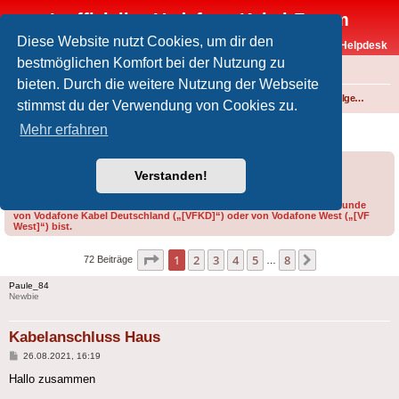
Inoffizielles Vodafone-Kabel-Forum
Diese Website nutzt Cookies, um dir den
Vodafone-Kabel-Helpdesk
bestmöglichen Komfort bei der Nutzung zu
FAQ
bieten. Durch die weitere Nutzung der Webseite
Foren-Übersicht
Fernsehen und Radio über Kabel
Technik (Kabelanschluss, Receiver, Module, Smartcards,...)
Technik allgemein
stimmst du der Verwendung von Cookies zu.
Kabelanschluss Haus
Mehr erfahren
Forumsregeln
Forenregeln
Verstanden!
Bitte gib bei der Erstellung eines Threads im Feld „Präfix“ an, ob du Kunde
von Vodafone Kabel Deutschland („[VFKD]“) oder von Vodafone West („[VF
West]“) bist.
Seite
1
von
8
1
2
3
4
5
8
Nächste
72 Beiträge
…
Paule_84
Newbie
Kabelanschluss Haus
Beitrag
26.08.2021, 16:19
Hallo zusammen