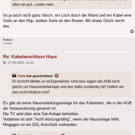
alles sei gut.. Leider nein.
Ist ja auch nicht ganz falsch, ein Loch durch die Wand und ein Kabel eine
Seite an den Hüp, andere Seite an den Router. Mit etwas Glück reicht
das.
Fabian
Insider
Re: Kabelanschluss Haus
Beitrag
27.08.2021, 11:42
Flole
hat geschrieben:
Er ist nicht Mieter, er ist Eigentümer. Und was sagen die AGB noch
gleich zur Hausverteilanlage und wer dafür zuständig ist? Hatten wir
das nicht letztens erst?
Es gibt da keine Hausverteilungsanlage für das Kabelnetz, die in der AGB
als Voraussetzung genannt ist.
Die TV wird über eine Sat-Anlage betrieben.
Vodafone ist dort "nicht leistungsfähig", wenn die Hausanlage fehlt.
Hingegen ist ein DSL Anschluß vorhanden.