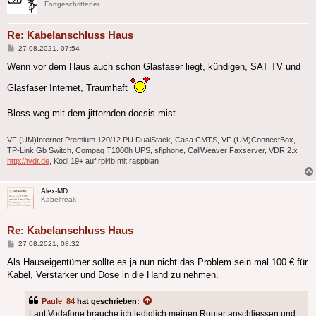
Fortgeschrittener
Re: Kabelanschluss Haus
Beitrag
27.08.2021, 07:54
Wenn vor dem Haus auch schon Glasfaser liegt, kündigen, SAT TV und
Glasfaser Internet, Traumhaft
Bloss weg mit dem jitternden docsis mist.
VF (UM)Internet Premium 120/12 PU DualStack, Casa CMTS, VF (UM)ConnectBox,
TP-Link Gb Switch, Compaq T1000h UPS, sflphone, CallWeaver Faxserver, VDR 2.x
http://tvdr.de
, Kodi 19+ auf rpi4b mit raspbian
Alex-MD
Kabelfreak
Re: Kabelanschluss Haus
Beitrag
27.08.2021, 08:32
Als Hauseigentümer sollte es ja nun nicht das Problem sein mal 100 € für
Kabel, Verstärker und Dose in die Hand zu nehmen.
Paule_84
hat geschrieben:
Laut Vodafone brauche ich lediglich meinen Router anschliessen und