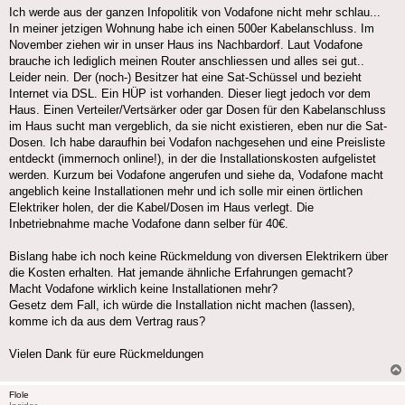
Ich werde aus der ganzen Infopolitik von Vodafone nicht mehr schlau...
In meiner jetzigen Wohnung habe ich einen 500er Kabelanschluss. Im
November ziehen wir in unser Haus ins Nachbardorf. Laut Vodafone
brauche ich lediglich meinen Router anschliessen und alles sei gut..
Leider nein. Der (noch-) Besitzer hat eine Sat-Schüssel und bezieht
Internet via DSL. Ein HÜP ist vorhanden. Dieser liegt jedoch vor dem
Haus. Einen Verteiler/Vertsärker oder gar Dosen für den Kabelanschluss
im Haus sucht man vergeblich, da sie nicht existieren, eben nur die Sat-
Dosen. Ich habe daraufhin bei Vodafon nachgesehen und eine Preisliste
entdeckt (immernoch online!), in der die Installationskosten aufgelistet
werden. Kurzum bei Vodafone angerufen und siehe da, Vodafone macht
angeblich keine Installationen mehr und ich solle mir einen örtlichen
Elektriker holen, der die Kabel/Dosen im Haus verlegt. Die
Inbetriebnahme mache Vodafone dann selber für 40€.
Bislang habe ich noch keine Rückmeldung von diversen Elektrikern über
die Kosten erhalten. Hat jemande ähnliche Erfahrungen gemacht?
Macht Vodafone wirklich keine Installationen mehr?
Gesetz dem Fall, ich würde die Installation nicht machen (lassen),
komme ich da aus dem Vertrag raus?
Vielen Dank für eure Rückmeldungen
Flole