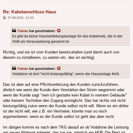
Re: Kabelanschluss Haus
Beitrag
27.08.2021, 11:53
Fabian
hat geschrieben:
Es gibt da keine Hausverteilungsanlage für das Kabelnetz, die in der
AGB als Voraussetzung genannt ist.
Richtig, und sie ist vom Kunden bereitzuhalten (und damit auch von
diesem zu installieren, zu warten etc. das ist wichtig).
Fabian
hat geschrieben:
Vodafone ist dort "nicht leistungsfähig", wenn die Hausanlage fehlt.
Das ist aber auf eine Pflichtverletzung des Kunden zurückzuführen,
ähnlich wie wenn der Kunde dem Verstärker den Strom wegnimmt oder
wenn der Kunde sagt "nein ich gestatte kein Kabel in meinem Gebäude"
oder keinem Techniker den Zugang ermöglicht. Das hat nichts mit nicht
leistungsfähig zutun wenn der Kunde selbst nicht will. Wenn es ein dritter
ist der nicht will, wie z.B. ein Vermieter, könnte man so noch
argumentieren, wenn es der Kunde selbst ist geht das aber nicht.
Im übrigen kommt es nach dem TKG darauf an ob Vodafone die Leistung
am neuen Wohnort anbietet, das tun sie, nämlich am HÜP. Der Rest ist,