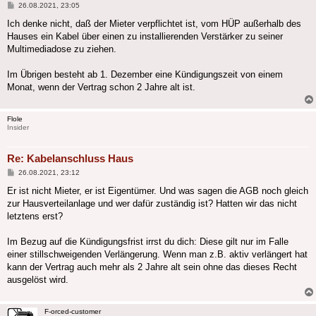
Beitrag
26.08.2021, 23:05
Ich denke nicht, daß der Mieter verpflichtet ist, vom HÜP außerhalb des
Hauses ein Kabel über einen zu installierenden Verstärker zu seiner
Multimediadose zu ziehen.
Im Übrigen besteht ab 1. Dezember eine Kündigungszeit von einem
Monat, wenn der Vertrag schon 2 Jahre alt ist.
Flole
Insider
Re: Kabelanschluss Haus
Beitrag
26.08.2021, 23:12
Er ist nicht Mieter, er ist Eigentümer. Und was sagen die AGB noch gleich
zur Hausverteilanlage und wer dafür zuständig ist? Hatten wir das nicht
letztens erst?
Im Bezug auf die Kündigungsfrist irrst du dich: Diese gilt nur im Falle
einer stillschweigenden Verlängerung. Wenn man z.B. aktiv verlängert hat
kann der Vertrag auch mehr als 2 Jahre alt sein ohne das dieses Recht
ausgelöst wird.
F-orced-customer