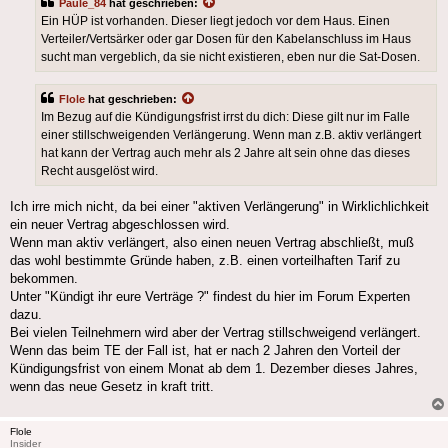
Paule_84
hat geschrieben:
Ein HÜP ist vorhanden. Dieser liegt jedoch vor dem Haus. Einen
Verteiler/Vertsärker oder gar Dosen für den Kabelanschluss im Haus
sucht man vergeblich, da sie nicht existieren, eben nur die Sat-Dosen.
Flole
hat geschrieben:
Im Bezug auf die Kündigungsfrist irrst du dich: Diese gilt nur im Falle
einer stillschweigenden Verlängerung. Wenn man z.B. aktiv verlängert
hat kann der Vertrag auch mehr als 2 Jahre alt sein ohne das dieses
Recht ausgelöst wird.
Ich irre mich nicht, da bei einer "aktiven Verlängerung" in Wirklichlichkeit
ein neuer Vertrag abgeschlossen wird.
Wenn man aktiv verlängert, also einen neuen Vertrag abschließt, muß
das wohl bestimmte Gründe haben, z.B. einen vorteilhaften Tarif zu
bekommen.
Unter "Kündigt ihr eure Verträge ?" findest du hier im Forum Experten
dazu.
Bei vielen Teilnehmern wird aber der Vertrag stillschweigend verlängert.
Wenn das beim TE der Fall ist, hat er nach 2 Jahren den Vorteil der
Kündigungsfrist von einem Monat ab dem 1. Dezember dieses Jahres,
wenn das neue Gesetz in kraft tritt.
Flole
Insider