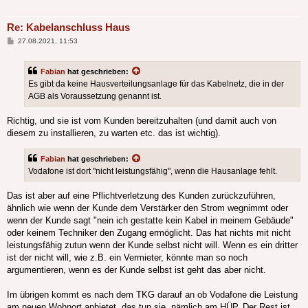
Re: Kabelanschluss Haus
Beitrag
27.08.2021, 11:53
Fabian
hat geschrieben:
Es gibt da keine Hausverteilungsanlage für das Kabelnetz, die in der
AGB als Voraussetzung genannt ist.
Richtig, und sie ist vom Kunden bereitzuhalten (und damit auch von
diesem zu installieren, zu warten etc. das ist wichtig).
Fabian
hat geschrieben:
Vodafone ist dort "nicht leistungsfähig", wenn die Hausanlage fehlt.
Das ist aber auf eine Pflichtverletzung des Kunden zurückzuführen,
ähnlich wie wenn der Kunde dem Verstärker den Strom wegnimmt oder
wenn der Kunde sagt "nein ich gestatte kein Kabel in meinem Gebäude"
oder keinem Techniker den Zugang ermöglicht. Das hat nichts mit nicht
leistungsfähig zutun wenn der Kunde selbst nicht will. Wenn es ein dritter
ist der nicht will, wie z.B. ein Vermieter, könnte man so noch
argumentieren, wenn es der Kunde selbst ist geht das aber nicht.
Im übrigen kommt es nach dem TKG darauf an ob Vodafone die Leistung
am neuen Wohnort anbietet, das tun sie, nämlich am HÜP. Der Rest ist,