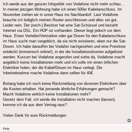
Ich werde aus der ganzen Infopolitik von Vodafone nicht mehr schlau...
In meiner jetzigen Wohnung habe ich einen 500er Kabelanschluss. Im
November ziehen wir in unser Haus ins Nachbardorf. Laut Vodafone
brauche ich lediglich meinen Router anschliessen und alles sei gut..
Leider nein. Der (noch-) Besitzer hat eine Sat-Schüssel und bezieht
Internet via DSL. Ein HÜP ist vorhanden. Dieser liegt jedoch vor dem
Haus. Einen Verteiler/Vertsärker oder gar Dosen für den Kabelanschluss
im Haus sucht man vergeblich, da sie nicht existieren, eben nur die Sat-
Dosen. Ich habe daraufhin bei Vodafon nachgesehen und eine Preisliste
entdeckt (immernoch online!), in der die Installationskosten aufgelistet
werden. Kurzum bei Vodafone angerufen und siehe da, Vodafone macht
angeblich keine Installationen mehr und ich solle mir einen örtlichen
Elektriker holen, der die Kabel/Dosen im Haus verlegt. Die
Inbetriebnahme mache Vodafone dann selber für 40€.
Bislang habe ich noch keine Rückmeldung von diversen Elektrikern über
die Kosten erhalten. Hat jemande ähnliche Erfahrungen gemacht?
Macht Vodafone wirklich keine Installationen mehr?
Gesetz dem Fall, ich würde die Installation nicht machen (lassen),
komme ich da aus dem Vertrag raus?
Vielen Dank für eure Rückmeldungen
Flole