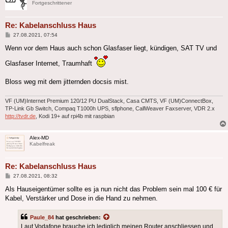
Fortgeschrittener
Re: Kabelanschluss Haus
Beitrag
27.08.2021, 07:54
Wenn vor dem Haus auch schon Glasfaser liegt, kündigen, SAT TV und
Glasfaser Internet, Traumhaft
Bloss weg mit dem jitternden docsis mist.
VF (UM)Internet Premium 120/12 PU DualStack, Casa CMTS, VF (UM)ConnectBox,
TP-Link Gb Switch, Compaq T1000h UPS, sflphone, CallWeaver Faxserver, VDR 2.x
http://tvdr.de
, Kodi 19+ auf rpi4b mit raspbian
Alex-MD
Kabelfreak
Re: Kabelanschluss Haus
Beitrag
27.08.2021, 08:32
Als Hauseigentümer sollte es ja nun nicht das Problem sein mal 100 € für
Kabel, Verstärker und Dose in die Hand zu nehmen.
Paule_84
hat geschrieben:
Laut Vodafone brauche ich lediglich meinen Router anschliessen und