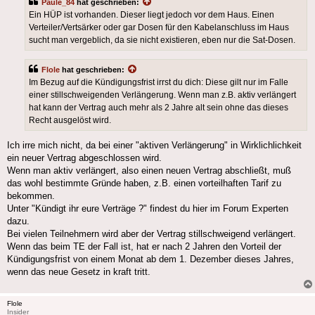
Paule_84
hat geschrieben:
Ein HÜP ist vorhanden. Dieser liegt jedoch vor dem Haus. Einen
Verteiler/Vertsärker oder gar Dosen für den Kabelanschluss im Haus
sucht man vergeblich, da sie nicht existieren, eben nur die Sat-Dosen.
Flole
hat geschrieben:
Im Bezug auf die Kündigungsfrist irrst du dich: Diese gilt nur im Falle
einer stillschweigenden Verlängerung. Wenn man z.B. aktiv verlängert
hat kann der Vertrag auch mehr als 2 Jahre alt sein ohne das dieses
Recht ausgelöst wird.
Ich irre mich nicht, da bei einer "aktiven Verlängerung" in Wirklichlichkeit
ein neuer Vertrag abgeschlossen wird.
Wenn man aktiv verlängert, also einen neuen Vertrag abschließt, muß
das wohl bestimmte Gründe haben, z.B. einen vorteilhaften Tarif zu
bekommen.
Unter "Kündigt ihr eure Verträge ?" findest du hier im Forum Experten
dazu.
Bei vielen Teilnehmern wird aber der Vertrag stillschweigend verlängert.
Wenn das beim TE der Fall ist, hat er nach 2 Jahren den Vorteil der
Kündigungsfrist von einem Monat ab dem 1. Dezember dieses Jahres,
wenn das neue Gesetz in kraft tritt.
Flole
Insider