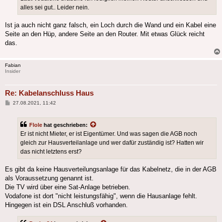
alles sei gut.. Leider nein.
Ist ja auch nicht ganz falsch, ein Loch durch die Wand und ein Kabel eine
Seite an den Hüp, andere Seite an den Router. Mit etwas Glück reicht
das.
Fabian
Insider
Re: Kabelanschluss Haus
Beitrag
27.08.2021, 11:42
Flole
hat geschrieben:
Er ist nicht Mieter, er ist Eigentümer. Und was sagen die AGB noch
gleich zur Hausverteilanlage und wer dafür zuständig ist? Hatten wir
das nicht letztens erst?
Es gibt da keine Hausverteilungsanlage für das Kabelnetz, die in der AGB
als Voraussetzung genannt ist.
Die TV wird über eine Sat-Anlage betrieben.
Vodafone ist dort "nicht leistungsfähig", wenn die Hausanlage fehlt.
Hingegen ist ein DSL Anschluß vorhanden.