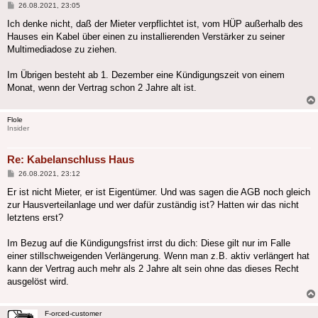
Beitrag
26.08.2021, 23:05
Ich denke nicht, daß der Mieter verpflichtet ist, vom HÜP außerhalb des
Hauses ein Kabel über einen zu installierenden Verstärker zu seiner
Multimediadose zu ziehen.
Im Übrigen besteht ab 1. Dezember eine Kündigungszeit von einem
Monat, wenn der Vertrag schon 2 Jahre alt ist.
Flole
Insider
Re: Kabelanschluss Haus
Beitrag
26.08.2021, 23:12
Er ist nicht Mieter, er ist Eigentümer. Und was sagen die AGB noch gleich
zur Hausverteilanlage und wer dafür zuständig ist? Hatten wir das nicht
letztens erst?
Im Bezug auf die Kündigungsfrist irrst du dich: Diese gilt nur im Falle
einer stillschweigenden Verlängerung. Wenn man z.B. aktiv verlängert hat
kann der Vertrag auch mehr als 2 Jahre alt sein ohne das dieses Recht
ausgelöst wird.
F-orced-customer