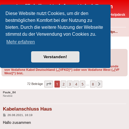
Inoffizielles Vodafone-Kabel-Forum
Diese Website nutzt Cookies, um dir den
Vodafone-Kabel-Helpdesk
bestmöglichen Komfort bei der Nutzung zu
FAQ
bieten. Durch die weitere Nutzung der Webseite
Foren-Übersicht
Fernsehen und Radio über Kabel
Technik (Kabelanschluss, Receiver, Module, Smartcards,...)
Technik allgemein
stimmst du der Verwendung von Cookies zu.
Kabelanschluss Haus
Mehr erfahren
Forumsregeln
Forenregeln
Verstanden!
Bitte gib bei der Erstellung eines Threads im Feld „Präfix“ an, ob du Kunde
von Vodafone Kabel Deutschland („[VFKD]“) oder von Vodafone West („[VF
West]“) bist.
Seite
1
von
8
1
2
3
4
5
8
Nächste
72 Beiträge
…
Paule_84
Newbie
Kabelanschluss Haus
Beitrag
26.08.2021, 16:19
Hallo zusammen