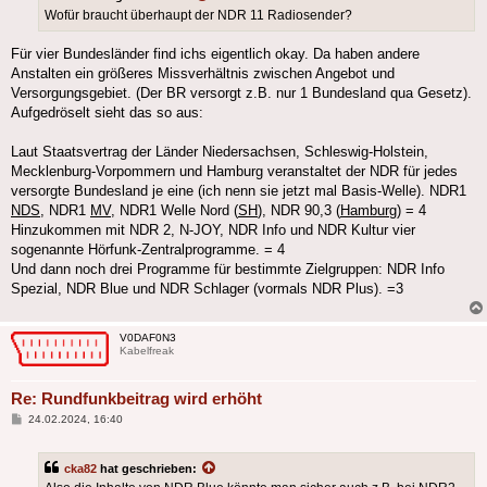
Wofür braucht überhaupt der NDR 11 Radiosender?
Für vier Bundesländer find ichs eigentlich okay. Da haben andere
Anstalten ein größeres Missverhältnis zwischen Angebot und
Versorgungsgebiet. (Der BR versorgt z.B. nur 1 Bundesland qua Gesetz).
Aufgedröselt sieht das so aus:
Laut Staatsvertrag der Länder Niedersachsen, Schleswig-Holstein,
Mecklenburg-Vorpommern und Hamburg veranstaltet der NDR für jedes
versorgte Bundesland je eine (ich nenn sie jetzt mal Basis-Welle). NDR1
NDS
, NDR1
MV
, NDR1 Welle Nord (
SH
), NDR 90,3 (
Hamburg
) = 4
Hinzukommen mit NDR 2, N-JOY, NDR Info und NDR Kultur vier
sogenannte Hörfunk-Zentralprogramme. = 4
Und dann noch drei Programme für bestimmte Zielgruppen: NDR Info
Spezial, NDR Blue und NDR Schlager (vormals NDR Plus). =3
V0DAF0N3
Kabelfreak
Re: Rundfunkbeitrag wird erhöht
Beitrag
24.02.2024, 16:40
cka82
hat geschrieben: