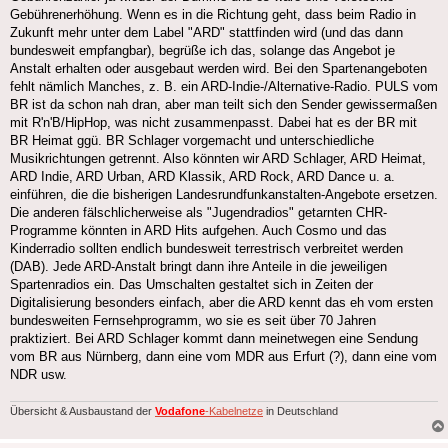
Gebührenerhöhung. Wenn es in die Richtung geht, dass beim Radio in
Zukunft mehr unter dem Label "ARD" stattfinden wird (und das dann
bundesweit empfangbar), begrüße ich das, solange das Angebot je
Anstalt erhalten oder ausgebaut werden wird. Bei den Spartenangeboten
fehlt nämlich Manches, z. B. ein ARD-Indie-/Alternative-Radio. PULS vom
BR ist da schon nah dran, aber man teilt sich den Sender gewissermaßen
mit R'n'B/HipHop, was nicht zusammenpasst. Dabei hat es der BR mit
BR Heimat ggü. BR Schlager vorgemacht und unterschiedliche
Musikrichtungen getrennt. Also könnten wir ARD Schlager, ARD Heimat,
ARD Indie, ARD Urban, ARD Klassik, ARD Rock, ARD Dance u. a.
einführen, die die bisherigen Landesrundfunkanstalten-Angebote ersetzen.
Die anderen fälschlicherweise als "Jugendradios" getarnten CHR-
Programme könnten in ARD Hits aufgehen. Auch Cosmo und das
Kinderradio sollten endlich bundesweit terrestrisch verbreitet werden
(DAB). Jede ARD-Anstalt bringt dann ihre Anteile in die jeweiligen
Spartenradios ein. Das Umschalten gestaltet sich in Zeiten der
Digitalisierung besonders einfach, aber die ARD kennt das eh vom ersten
bundesweiten Fernsehprogramm, wo sie es seit über 70 Jahren
praktiziert. Bei ARD Schlager kommt dann meinetwegen eine Sendung
vom BR aus Nürnberg, dann eine vom MDR aus Erfurt (?), dann eine vom
NDR usw.
Übersicht & Ausbaustand der
Vodafone
-Kabelnetze
in Deutschland