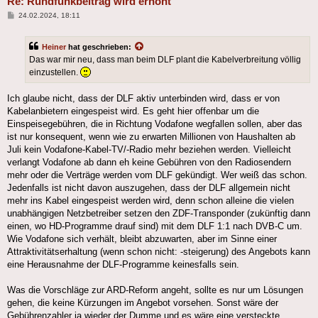
Re: Rundfunkbeitrag wird erhöht
Beitrag
24.02.2024, 18:11
Heiner
hat geschrieben:
Das war mir neu, dass man beim DLF plant die Kabelverbreitung völlig
einzustellen.
Ich glaube nicht, dass der DLF aktiv unterbinden wird, dass er von
Kabelanbietern eingespeist wird. Es geht hier offenbar um die
Einspeisegebühren, die in Richtung Vodafone wegfallen sollen, aber das
ist nur konsequent, wenn wie zu erwarten Millionen von Haushalten ab
Juli kein Vodafone-Kabel-TV/-Radio mehr beziehen werden. Vielleicht
verlangt Vodafone ab dann eh keine Gebühren von den Radiosendern
mehr oder die Verträge werden vom DLF gekündigt. Wer weiß das schon.
Jedenfalls ist nicht davon auszugehen, dass der DLF allgemein nicht
mehr ins Kabel eingespeist werden wird, denn schon alleine die vielen
unabhängigen Netzbetreiber setzen den ZDF-Transponder (zukünftig dann
einen, wo HD-Programme drauf sind) mit dem DLF 1:1 nach DVB-C um.
Wie Vodafone sich verhält, bleibt abzuwarten, aber im Sinne einer
Attraktivitätserhaltung (wenn schon nicht: -steigerung) des Angebots kann
eine Herausnahme der DLF-Programme keinesfalls sein.
Was die Vorschläge zur ARD-Reform angeht, sollte es nur um Lösungen
gehen, die keine Kürzungen im Angebot vorsehen. Sonst wäre der
Gebührenzahler ja wieder der Dumme und es wäre eine versteckte