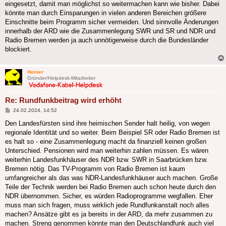
eingesetzt, damit man möglichst so weitermachen kann wie bisher. Dabei
könnte man durch Einsparungen in vielen anderen Bereichen größere
Einschnitte beim Programm sicher vermeiden. Und sinnvolle Änderungen
innerhalb der ARD wie die Zusammenlegung SWR und SR und NDR und
Radio Bremen werden ja auch unnötigerweise durch die Bundesländer
blockiert.
Heiner
Gründer/Helpdesk-Mitarbeiter
Re: Rundfunkbeitrag wird erhöht
Beitrag
24.02.2024, 14:52
Den Landesfürsten sind ihre heimischen Sender halt heilig, von wegen
regionale Identität und so weiter. Beim Beispiel SR oder Radio Bremen ist
es halt so - eine Zusammenlegung macht da finanziell keinen großen
Unterschied. Pensionen wird man weiterhin zahlen müssen. Es wären
weiterhin Landesfunkhäuser des NDR bzw. SWR in Saarbrücken bzw.
Bremen nötig. Das TV-Programm von Radio Bremen ist kaum
umfangreicher als das was NDR-Landesfunkhäuser auch machen. Große
Teile der Technik werden bei Radio Bremen auch schon heute durch den
NDR übernommen. Sicher, es würden Radioprogramme wegfallen. Eher
muss man sich fragen, muss wirklich jede Rundfunkanstalt noch alles
machen? Ansätze gibt es ja bereits in der ARD, da mehr zusammen zu
machen. Streng genommen könnte man den Deutschlandfunk auch viel