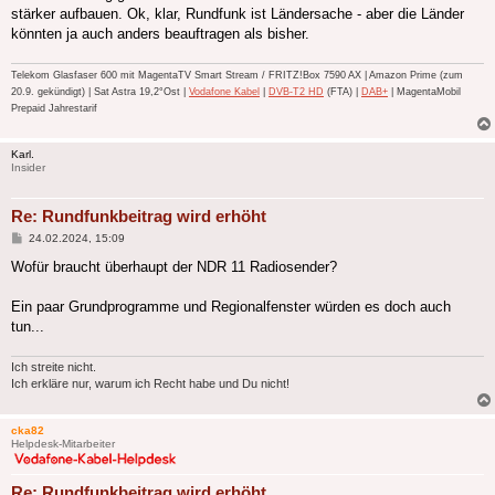
stärker aufbauen. Ok, klar, Rundfunk ist Ländersache - aber die Länder
könnten ja auch anders beauftragen als bisher.
Telekom Glasfaser 600 mit MagentaTV Smart Stream / FRITZ!Box 7590 AX | Amazon Prime (zum
20.9. gekündigt) | Sat Astra 19,2°Ost |
Vodafone Kabel
|
DVB-T2 HD
(FTA) |
DAB+
| MagentaMobil
Prepaid Jahrestarif
Karl.
Insider
Re: Rundfunkbeitrag wird erhöht
Beitrag
24.02.2024, 15:09
Wofür braucht überhaupt der NDR 11 Radiosender?
Ein paar Grundprogramme und Regionalfenster würden es doch auch
tun...
Ich streite nicht.
Ich erkläre nur, warum ich Recht habe und Du nicht!
cka82
Helpdesk-Mitarbeiter
Re: Rundfunkbeitrag wird erhöht