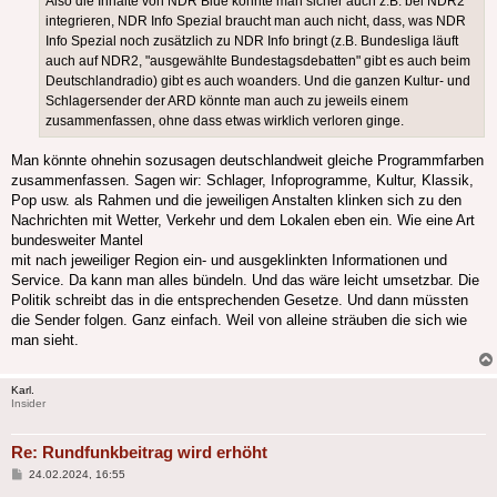
Also die Inhalte von NDR Blue könnte man sicher auch z.B. bei NDR2
integrieren, NDR Info Spezial braucht man auch nicht, dass, was NDR
Info Spezial noch zusätzlich zu NDR Info bringt (z.B. Bundesliga läuft
auch auf NDR2, "ausgewählte Bundestagsdebatten" gibt es auch beim
Deutschlandradio) gibt es auch woanders. Und die ganzen Kultur- und
Schlagersender der ARD könnte man auch zu jeweils einem
zusammenfassen, ohne dass etwas wirklich verloren ginge.
Man könnte ohnehin sozusagen deutschlandweit gleiche Programmfarben
zusammenfassen. Sagen wir: Schlager, Infoprogramme, Kultur, Klassik,
Pop usw. als Rahmen und die jeweiligen Anstalten klinken sich zu den
Nachrichten mit Wetter, Verkehr und dem Lokalen eben ein. Wie eine Art
bundesweiter Mantel
mit nach jeweiliger Region ein- und ausgeklinkten Informationen und
Service. Da kann man alles bündeln. Und das wäre leicht umsetzbar. Die
Politik schreibt das in die entsprechenden Gesetze. Und dann müssten
die Sender folgen. Ganz einfach. Weil von alleine sträuben die sich wie
man sieht.
Karl.
Insider
Re: Rundfunkbeitrag wird erhöht
Beitrag
24.02.2024, 16:55