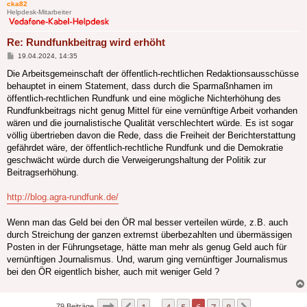
cka82
Helpdesk-Mitarbeiter
Re: Rundfunkbeitrag wird erhöht
Beitrag
19.04.2024, 14:35
Die Arbeitsgemeinschaft der öffentlich-rechtlichen Redaktionsausschüsse
behauptet in einem Statement, dass durch die Sparmaßnhamen im
öffentlich-rechtlichen Rundfunk und eine mögliche Nichterhöhung des
Rundfunkbeitrags nicht genug Mittel für eine vernünftige Arbeit vorhanden
wären und die journalistische Qualität verschlechtert würde. Es ist sogar
völlig übertrieben davon die Rede, dass die Freiheit der Berichterstattung
gefährdet wäre, der öffentlich-rechtliche Rundfunk und die Demokratie
geschwächt würde durch die Verweigerungshaltung der Politik zur
Beitragserhöhung.
http://blog.agra-rundfunk.de/
Wenn man das Geld bei den ÖR mal besser verteilen würde, z.B. auch
durch Streichung der ganzen extremst überbezahlten und übermässigen
Posten in der Führungsetage, hätte man mehr als genug Geld auch für
vernünftigen Journalismus. Und, warum ging vernünftiger Journalismus
bei den ÖR eigentlich bisher, auch mit weniger Geld ?
Seite
6
von
8
1
4
5
6
7
8
79 Beiträge
…