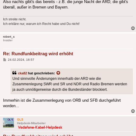
Also nachts gibt's das bereits - z.B. die junge Nacht der ARD, die gibt's
überall, außer in Bremen und Bayern.
Ich streite nicht.
Ich erkläre nur, warum ich Recht habe und Du nicht!
robert_s
Insider
Re: Rundfunkbeitrag wird erhöht
Beitrag
24.02.2024, 16:57
cka82
hat geschrieben:
Und sinnvolle Änderungen innerhalb der ARD wie die
Zusammenlegung SWR und SR und NDR und Radio Bremen werden
ja auch unnötigerweise durch die Bundesländer blockiert.
Immerhin ist die Zusammenlegung von ORB und SFB durchgeführt
worden...
GLS
Helpdesk-Mitarbeiter