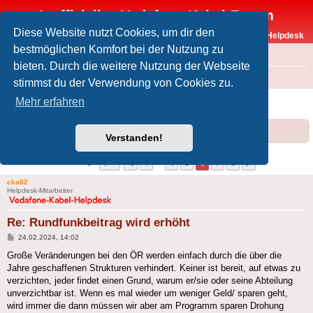
Inoffizielles Vodafone-Kabel-Forum
Diese Website nutzt Cookies, um dir den
Vodafone-Kabel-Helpdesk
bestmöglichen Komfort bei der Nutzung zu
FAQ
bieten. Durch die weitere Nutzung der Webseite
Foren-Übersicht
Offtopic
Medien
stimmst du der Verwendung von Cookies zu.
Rundfunkbeitrag wird erhöht
Mehr erfahren
Forumsregeln
Forenregeln
Verstanden!
Seite
6
von
8
1
4
5
6
7
8
Vorherige
Nächste
79 Beiträge
…
cka82
Helpdesk-Mitarbeiter
Re: Rundfunkbeitrag wird erhöht
Beitrag
24.02.2024, 14:02
Große Veränderungen bei den ÖR werden einfach durch die über die
Jahre geschaffenen Strukturen verhindert. Keiner ist bereit, auf etwas zu
verzichten, jeder findet einen Grund, warum er/sie oder seine Abteilung
unverzichtbar ist. Wenn es mal wieder um weniger Geld/ sparen geht,
wird immer die dann müssen wir aber am Programm sparen Drohung