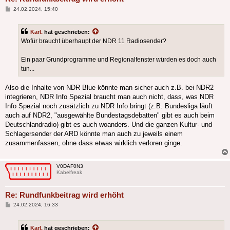
Beitrag
24.02.2024, 15:40
Karl.
hat geschrieben:
Wofür braucht überhaupt der NDR 11 Radiosender?
Ein paar Grundprogramme und Regionalfenster würden es doch auch
tun...
Also die Inhalte von NDR Blue könnte man sicher auch z.B. bei NDR2
integrieren, NDR Info Spezial braucht man auch nicht, dass, was NDR
Info Spezial noch zusätzlich zu NDR Info bringt (z.B. Bundesliga läuft
auch auf NDR2, "ausgewählte Bundestagsdebatten" gibt es auch beim
Deutschlandradio) gibt es auch woanders. Und die ganzen Kultur- und
Schlagersender der ARD könnte man auch zu jeweils einem
zusammenfassen, ohne dass etwas wirklich verloren ginge.
V0DAF0N3
Kabelfreak
Re: Rundfunkbeitrag wird erhöht
Beitrag
24.02.2024, 16:33
Karl.
hat geschrieben: