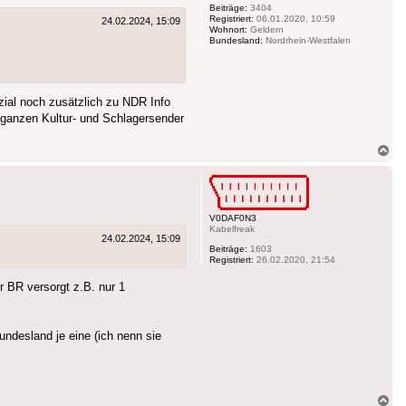
Beiträge:
3404
Registriert:
06.01.2020, 10:59
24.02.2024, 15:09
Wohnort:
Geldern
Bundesland:
Nordrhein-Westfalen
zial noch zusätzlich zu NDR Info
 ganzen Kultur- und Schlagersender
Na
ob
V0DAF0N3
Kabelfreak
24.02.2024, 15:09
Beiträge:
1603
Registriert:
26.02.2020, 21:54
r BR versorgt z.B. nur 1
ndesland je eine (ich nenn sie
Na