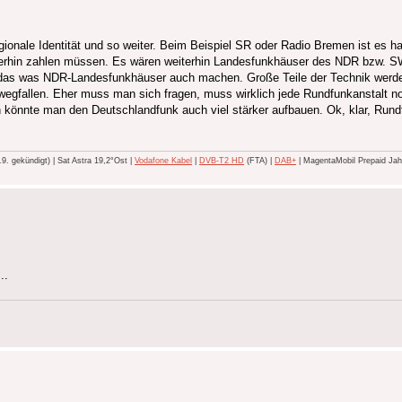
gionale Identität und so weiter. Beim Beispiel SR oder Radio Bremen ist es 
iterhin zahlen müssen. Es wären weiterhin Landesfunkhäuser des NDR bzw. 
 das was NDR-Landesfunkhäuser auch machen. Große Teile der Technik werd
fallen. Eher muss man sich fragen, muss wirklich jede Rundfunkanstalt no
önnte man den Deutschlandfunk auch viel stärker aufbauen. Ok, klar, Rundf
 gekündigt) | Sat Astra 19,2°Ost |
Vodafone Kabel
|
DVB-T2 HD
(FTA) |
DAB+
| MagentaMobil Prepaid Jahr
..