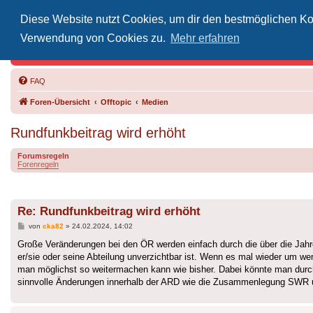
Diese Website nutzt Cookies, um dir den bestmöglichen Kom
Inoff
Verwendung von Cookies zu.
Mehr erfahren
Der Treffp
FAQ
Foren-Übersicht
Offtopic
Medien
Rundfunkbeitrag wird erhöht
Forumsregeln
Forenregeln
Re: Rundfunkbeitrag wird erhöht
Beitrag
von
cka82
»
24.02.2024, 14:02
Große Veränderungen bei den ÖR werden einfach durch die über die Jahre 
er/sie oder seine Abteilung unverzichtbar ist. Wenn es mal wieder um w
man möglichst so weitermachen kann wie bisher. Dabei könnte man durc
sinnvolle Änderungen innerhalb der ARD wie die Zusammenlegung SWR u