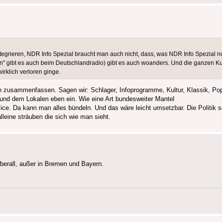
egrieren, NDR Info Spezial braucht man auch nicht, dass, was NDR Info Spezial no
n" gibt es auch beim Deutschlandradio) gibt es auch woanders. Und die ganzen K
rklich verloren ginge.
 zusammenfassen. Sagen wir: Schlager, Infoprogramme, Kultur, Klassik, Po
r und dem Lokalen eben ein. Wie eine Art bundesweiter Mantel
vice. Da kann man alles bündeln. Und das wäre leicht umsetzbar. Die Politik s
leine sträuben die sich wie man sieht.
 überall, außer in Bremen und Bayern.