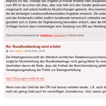
begrüße ich das, solange das Angebot je Anstalt erhalten oder ausgebau
vom BR ist da schon nah dran, aber man teilt sich den Sender gewisse
vorgemacht und unterschiedliche Musikrichtungen getrennt. Also könnt
die die bisherigen Landesrundfunkanstalten-Angebote ersetzen. Die an
und das Kinderradio sollten endlich bundesweit terrestrisch verbreitet w
gestaltet sich in Zeiten der Digitalisierung besonders einfach, aber di
Schlager kommt dann meinetwegen eine Sendung vom BR aus Nürnberg,
Übersicht & Ausbaustand der
Vodafone
-Kabelnetze
in Deutschland
Re: Rundfunkbeitrag wird erhöht
Beitrag
von
cka82
»
19.04.2024, 14:35
Die Arbeitsgemeinschaft der öffentlich-rechtlichen Redaktionsausschüs
mögliche Nichterhöhung des Rundfunkbeitrags nicht genug Mittel für eine v
übertrieben davon die Rede, dass die Freiheit der Berichterstattung gefä
Verweigerungshaltung der Politik zur Beitragserhöhung.
http://blog.agra-rundfunk.de/
Wenn man das Geld bei den ÖR mal besser verteilen würde, z.B. auch d
mehr als genug Geld auch für vernünftigen Journalismus. Und, warum ging