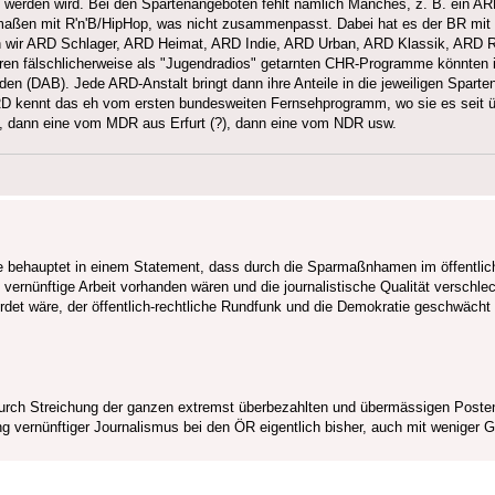
t werden wird. Bei den Spartenangeboten fehlt nämlich Manches, z. B. ein AR
rmaßen mit R'n'B/HipHop, was nicht zusammenpasst. Dabei hat es der BR mi
en wir ARD Schlager, ARD Heimat, ARD Indie, ARD Urban, ARD Klassik, ARD R
deren fälschlicherweise als "Jugendradios" getarnten CHR-Programme könnte
erden (DAB). Jede ARD-Anstalt bringt dann ihre Anteile in die jeweiligen Spart
e ARD kennt das eh vom ersten bundesweiten Fernsehprogramm, wo sie es seit ü
 dann eine vom MDR aus Erfurt (?), dann eine vom NDR usw.
se behauptet in einem Statement, dass durch die Sparmaßnhamen im öffentlic
ernünftige Arbeit vorhanden wären und die journalistische Qualität verschlech
hrdet wäre, der öffentlich-rechtliche Rundfunk und die Demokratie geschwächt
urch Streichung der ganzen extremst überbezahlten und übermässigen Posten
 vernünftiger Journalismus bei den ÖR eigentlich bisher, auch mit weniger G