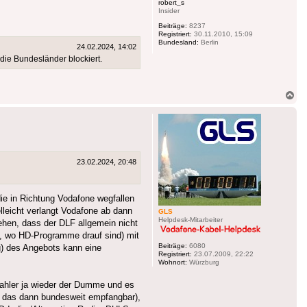
robert_s
Insider
Beiträge:
8237
Registriert:
30.11.2010, 15:09
Bundesland:
Berlin
24.02.2024, 14:02
e Bundesländer blockiert.
Na
ob
23.02.2024, 20:48
die in Richtung Vodafone wegfallen
lleicht verlangt Vodafone ab dann
GLS
Helpdesk-Mitarbeiter
hen, dass der DLF allgemein nicht
n, wo HD-Programme drauf sind) mit
Beiträge:
6080
g) des Angebots kann eine
Registriert:
23.07.2009, 22:22
Wohnort:
Würzburg
ahler ja wieder der Dumme und es
d das dann bundesweit empfangbar),