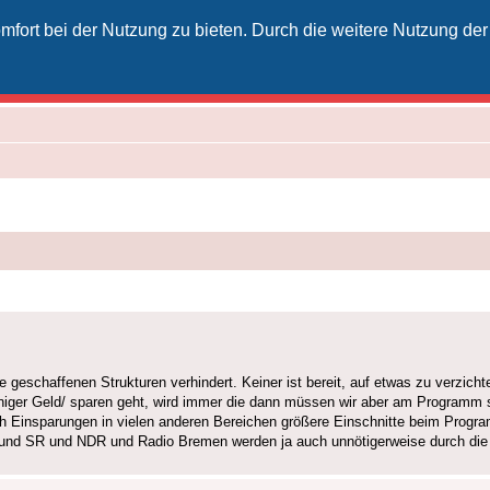
fort bei der Nutzung zu bieten. Durch die weitere Nutzung der
izielles Vodafone-Kabel-Forum
unkt für Kabelkunden von Vodafone - von Kunden für Kunden
geschaffenen Strukturen verhindert. Keiner ist bereit, auf etwas zu verzicht
eniger Geld/ sparen geht, wird immer die dann müssen wir aber am Programm 
h Einsparungen in vielen anderen Bereichen größere Einschnitte beim Progr
nd SR und NDR und Radio Bremen werden ja auch unnötigerweise durch die 