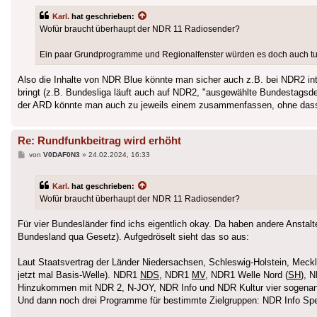
Karl.
hat geschrieben:
Wofür braucht überhaupt der NDR 11 Radiosender?
Ein paar Grundprogramme und Regionalfenster würden es doch auch tun
Also die Inhalte von NDR Blue könnte man sicher auch z.B. bei NDR2 in
bringt (z.B. Bundesliga läuft auch auf NDR2, "ausgewählte Bundestagsde
der ARD könnte man auch zu jeweils einem zusammenfassen, ohne dass e
Re: Rundfunkbeitrag wird erhöht
Beitrag
von
V0DAF0N3
»
24.02.2024, 16:33
Karl.
hat geschrieben:
Wofür braucht überhaupt der NDR 11 Radiosender?
Für vier Bundesländer find ichs eigentlich okay. Da haben andere Anstal
Bundesland qua Gesetz). Aufgedröselt sieht das so aus:
Laut Staatsvertrag der Länder Niedersachsen, Schleswig-Holstein, Meck
jetzt mal Basis-Welle). NDR1
NDS
, NDR1
MV
, NDR1 Welle Nord (
SH
), 
Hinzukommen mit NDR 2, N-JOY, NDR Info und NDR Kultur vier sogenan
Und dann noch drei Programme für bestimmte Zielgruppen: NDR Info Sp