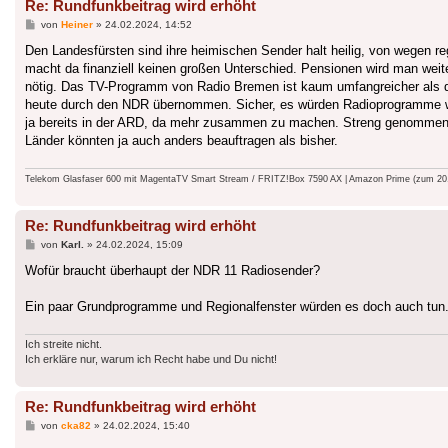
Re: Rundfunkbeitrag wird erhöht
Beitrag
von
Heiner
»
24.02.2024, 14:52
Den Landesfürsten sind ihre heimischen Sender halt heilig, von wegen re
macht da finanziell keinen großen Unterschied. Pensionen wird man we
nötig. Das TV-Programm von Radio Bremen ist kaum umfangreicher als
heute durch den NDR übernommen. Sicher, es würden Radioprogramme weg
ja bereits in der ARD, da mehr zusammen zu machen. Streng genommen k
Länder könnten ja auch anders beauftragen als bisher.
Telekom Glasfaser 600 mit MagentaTV Smart Stream / FRITZ!Box 7590 AX | Amazon Prime (zum 20.9.
Re: Rundfunkbeitrag wird erhöht
Beitrag
von
Karl.
»
24.02.2024, 15:09
Wofür braucht überhaupt der NDR 11 Radiosender?
Ein paar Grundprogramme und Regionalfenster würden es doch auch tun.
Ich streite nicht.
Ich erkläre nur, warum ich Recht habe und Du nicht!
Re: Rundfunkbeitrag wird erhöht
Beitrag
von
cka82
»
24.02.2024, 15:40