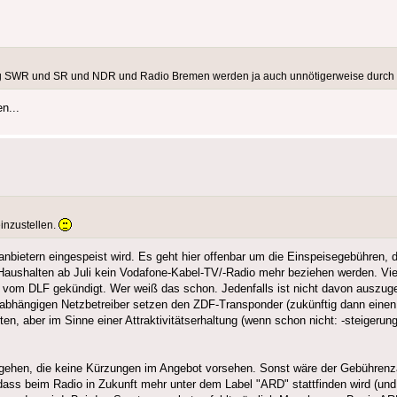
 SWR und SR und NDR und Radio Bremen werden ja auch unnötigerweise durch di
n...
inzustellen.
anbietern eingespeist wird. Es geht hier offenbar um die Einspeisegebühren, 
 Haushalten ab Juli kein Vodafone-Kabel-TV/-Radio mehr beziehen werden. Vie
vom DLF gekündigt. Wer weiß das schon. Jedenfalls ist nicht davon auszuge
unabhängigen Netzbetreiber setzen den ZDF-Transponder (zukünftig dann eine
n, aber im Sinne einer Attraktivitätserhaltung (wenn schon nicht: -steigerun
gehen, die keine Kürzungen im Angebot vorsehen. Sonst wäre der Gebührenz
dass beim Radio in Zukunft mehr unter dem Label "ARD" stattfinden wird (un