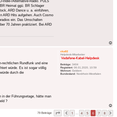
D-Indie-/Alternative-Radio. PULS
t BR Heimat ggü. BR Schlager
ock, ARD Dance u. a. einführen,
n in ARD Hits aufgehen. Auch Cosmo
enradios ein. Das Umschalten
ber 70 Jahren praktiziert. Bei ARD
Na
ob
cka82
Helpdesk-Mitarbeiter
h-rechtlichen Rundfunk und eine
Beiträge:
3404
tert würde. Es ist sogar völlig
Registriert:
06.01.2020, 10:59
Wohnort:
Geldern
 würde durch die
Bundesland:
Nordrhein-Westfalen
 in der Führungsetage, hätte man
eld ?
Na
ob
Seite
6
von
8
1
4
5
6
7
8
Vorherige
N
79 Beiträge
…