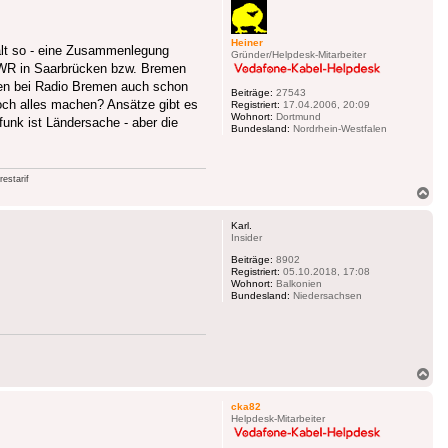
Heiner
halt so - eine Zusammenlegung
Gründer/Helpdesk-Mitarbeiter
SWR in Saarbrücken bzw. Bremen
en bei Radio Bremen auch schon
Beiträge:
27543
ch alles machen? Ansätze gibt es
Registriert:
17.04.2006, 20:09
Wohnort:
Dortmund
unk ist Ländersache - aber die
Bundesland:
Nordrhein-Westfalen
estarif
Na
ob
Karl.
Insider
Beiträge:
8902
Registriert:
05.10.2018, 17:08
Wohnort:
Balkonien
Bundesland:
Niedersachsen
Na
ob
cka82
Helpdesk-Mitarbeiter