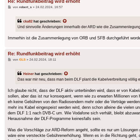
Re: Rundfunkbeitrag wird erhöht
Beitrag
von
robert_s
»
24.02.2024, 16:57
cka82
hat geschrieben:
Und sinnvolle Änderungen innerhalb der ARD wie die Zusammenlegung
Immerhin ist die Zusammenlegung von ORB und SFB durchgeführt worde
Re: Rundfunkbeitrag wird erhöht
Beitrag
von
GLS
»
24.02.2024, 18:11
Heiner
hat geschrieben:
Das war mir neu, dass man beim DLF plant die Kabelverbreitung völlig e
Ich glaube nicht, dass der DLF aktiv unterbinden wird, dass er von Kabel
sollen, aber das ist nur konsequent, wenn wie zu erwarten Millionen von
eh keine Gebühren von den Radiosendern mehr oder die Verträge werden 
mehr ins Kabel eingespeist werden wird, denn schon alleine die vielen 
dem DLF 1:1 nach DVB-C um. Wie Vodafone sich verhält, bleibt abzuwarte
Herausnahme der DLF-Programme keinesfalls sein.
Was die Vorschläge zur ARD-Reform angeht, sollte es nur um Lösungen 
wäre eine versteckte Gebührenerhöhung. Wenn es in die Richtung geht, 