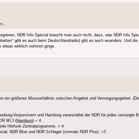
...
tegrieren, NDR Info Spezial braucht man auch nicht, dass, was NDR Info Spe
batten" gibt es auch beim Deutschlandradio) gibt es auch woanders. Und die
twas wirklich verloren ginge.
ten ein größeres Missverhältnis zwischen Angebot und Versorgungsgebiet. (De
lenburg-Vorpommern und Hamburg veranstaltet der NDR für jedes versorgte Bu
NDR 90,3 (
Hamburg
) = 4
nte Hörfunk-Zentralprogramme. = 4
ezial, NDR Blue und NDR Schlager (vormals NDR Plus). =3