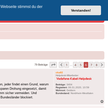
 Webseite stimmst du der
Vodafone-Kabel-Helpdesk
Verstanden!
Seite
6
von
8
1
4
5
6
7
8
Vorherige
N
79 Beiträge
…
cka82
Helpdesk-Mitarbeiter
en, jeder findet einen Grund, warum
Beiträge:
3404
Registriert:
06.01.2020, 10:59
sparen Drohung eingesetzt, damit
Wohnort:
Geldern
amm sicher vermeiden. Und
Bundesland:
Nordrhein-Westfalen
Bundesländer blockiert.
Na
ob