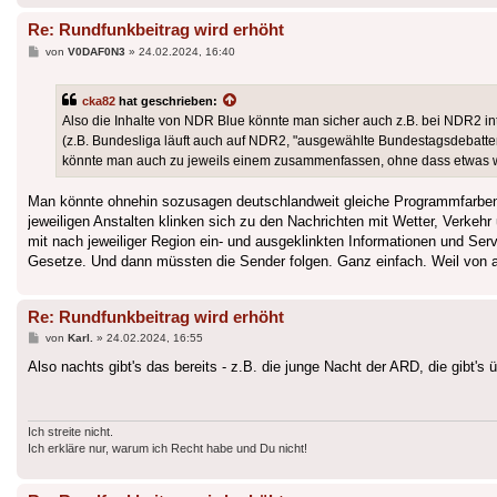
Re: Rundfunkbeitrag wird erhöht
Beitrag
von
V0DAF0N3
»
24.02.2024, 16:40
cka82
hat geschrieben:
Also die Inhalte von NDR Blue könnte man sicher auch z.B. bei NDR2 int
(z.B. Bundesliga läuft auch auf NDR2, "ausgewählte Bundestagsdebatte
könnte man auch zu jeweils einem zusammenfassen, ohne dass etwas wi
Man könnte ohnehin sozusagen deutschlandweit gleiche Programmfarben
jeweiligen Anstalten klinken sich zu den Nachrichten mit Wetter, Verkeh
mit nach jeweiliger Region ein- und ausgeklinkten Informationen und Ser
Gesetze. Und dann müssten die Sender folgen. Ganz einfach. Weil von al
Re: Rundfunkbeitrag wird erhöht
Beitrag
von
Karl.
»
24.02.2024, 16:55
Also nachts gibt's das bereits - z.B. die junge Nacht der ARD, die gibt's
Ich streite nicht.
Ich erkläre nur, warum ich Recht habe und Du nicht!