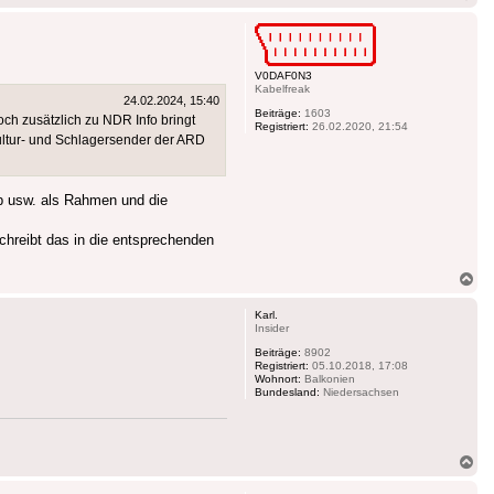
ob
V0DAF0N3
Kabelfreak
24.02.2024, 15:40
Beiträge:
1603
ch zusätzlich zu NDR Info bringt
Registriert:
26.02.2020, 21:54
ultur- und Schlagersender der ARD
p usw. als Rahmen und die
chreibt das in die entsprechenden
Na
ob
Karl.
Insider
Beiträge:
8902
Registriert:
05.10.2018, 17:08
Wohnort:
Balkonien
Bundesland:
Niedersachsen
Na
ob