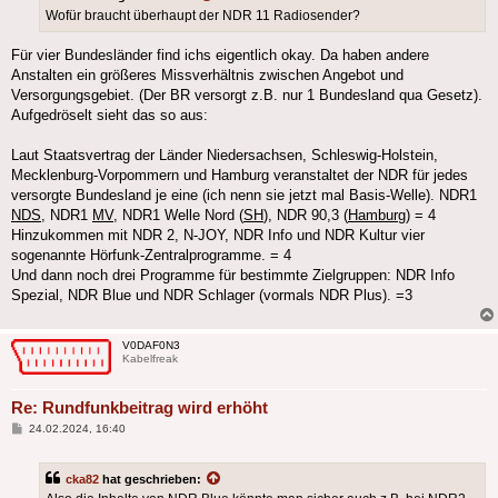
Wofür braucht überhaupt der NDR 11 Radiosender?
Für vier Bundesländer find ichs eigentlich okay. Da haben andere
Anstalten ein größeres Missverhältnis zwischen Angebot und
Versorgungsgebiet. (Der BR versorgt z.B. nur 1 Bundesland qua Gesetz).
Aufgedröselt sieht das so aus:
Laut Staatsvertrag der Länder Niedersachsen, Schleswig-Holstein,
Mecklenburg-Vorpommern und Hamburg veranstaltet der NDR für jedes
versorgte Bundesland je eine (ich nenn sie jetzt mal Basis-Welle). NDR1
NDS
, NDR1
MV
, NDR1 Welle Nord (
SH
), NDR 90,3 (
Hamburg
) = 4
Hinzukommen mit NDR 2, N-JOY, NDR Info und NDR Kultur vier
sogenannte Hörfunk-Zentralprogramme. = 4
Und dann noch drei Programme für bestimmte Zielgruppen: NDR Info
Spezial, NDR Blue und NDR Schlager (vormals NDR Plus). =3
V0DAF0N3
Kabelfreak
Re: Rundfunkbeitrag wird erhöht
Beitrag
24.02.2024, 16:40
cka82
hat geschrieben: