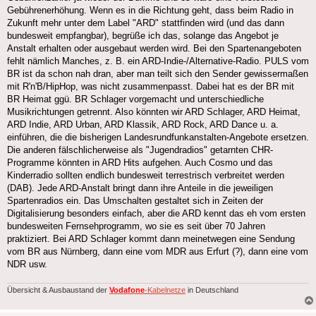
Gebührenerhöhung. Wenn es in die Richtung geht, dass beim Radio in
Zukunft mehr unter dem Label "ARD" stattfinden wird (und das dann
bundesweit empfangbar), begrüße ich das, solange das Angebot je
Anstalt erhalten oder ausgebaut werden wird. Bei den Spartenangeboten
fehlt nämlich Manches, z. B. ein ARD-Indie-/Alternative-Radio. PULS vom
BR ist da schon nah dran, aber man teilt sich den Sender gewissermaßen
mit R'n'B/HipHop, was nicht zusammenpasst. Dabei hat es der BR mit
BR Heimat ggü. BR Schlager vorgemacht und unterschiedliche
Musikrichtungen getrennt. Also könnten wir ARD Schlager, ARD Heimat,
ARD Indie, ARD Urban, ARD Klassik, ARD Rock, ARD Dance u. a.
einführen, die die bisherigen Landesrundfunkanstalten-Angebote ersetzen.
Die anderen fälschlicherweise als "Jugendradios" getarnten CHR-
Programme könnten in ARD Hits aufgehen. Auch Cosmo und das
Kinderradio sollten endlich bundesweit terrestrisch verbreitet werden
(DAB). Jede ARD-Anstalt bringt dann ihre Anteile in die jeweiligen
Spartenradios ein. Das Umschalten gestaltet sich in Zeiten der
Digitalisierung besonders einfach, aber die ARD kennt das eh vom ersten
bundesweiten Fernsehprogramm, wo sie es seit über 70 Jahren
praktiziert. Bei ARD Schlager kommt dann meinetwegen eine Sendung
vom BR aus Nürnberg, dann eine vom MDR aus Erfurt (?), dann eine vom
NDR usw.
Übersicht & Ausbaustand der
Vodafone
-Kabelnetze
in Deutschland