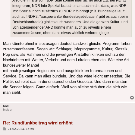
Also die Inhalte von NDR Blue könnte man sicher auch z.B. bei NDR2
integrieren, NDR Info Spezial braucht man auch nicht, dass, was NDR
Info Spezial noch zusätzlich zu NDR Info bringt (z.B. Bundesliga läuft
auch auf NDR2, "ausgewählte Bundestagsdebatten" gibt es auch beim
Deutschlandradio) gibt es auch woanders. Und die ganzen Kultur- und
Schlagersender der ARD könnte man auch zu jeweils einem
zusammenfassen, ohne dass etwas wirklich verloren ginge.
Man könnte ohnehin sozusagen deutschlandweit gleiche Programmfarben
zusammenfassen. Sagen wir: Schlager, Infoprogramme, Kultur, Klassik,
Pop usw. als Rahmen und die jeweiligen Anstalten klinken sich zu den
Nachrichten mit Wetter, Verkehr und dem Lokalen eben ein. Wie eine Art
bundesweiter Mantel
mit nach jeweiliger Region ein- und ausgeklinkten Informationen und
Service. Da kann man alles bündeln. Und das wäre leicht umsetzbar. Die
Politik schreibt das in die entsprechenden Gesetze. Und dann müssten
die Sender folgen. Ganz einfach. Weil von alleine sträuben die sich wie
man sieht.
Karl.
Insider
Re: Rundfunkbeitrag wird erhöht
Beitrag
24.02.2024, 16:55