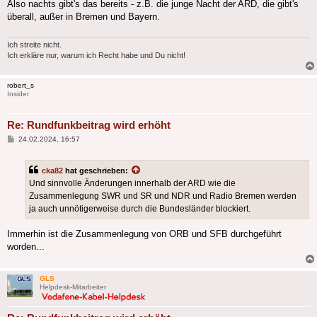
Also nachts gibt's das bereits - z.B. die junge Nacht der ARD, die gibt's
überall, außer in Bremen und Bayern.
Ich streite nicht.
Ich erkläre nur, warum ich Recht habe und Du nicht!
robert_s
Insider
Re: Rundfunkbeitrag wird erhöht
Beitrag
24.02.2024, 16:57
cka82
hat geschrieben:
Und sinnvolle Änderungen innerhalb der ARD wie die
Zusammenlegung SWR und SR und NDR und Radio Bremen werden
ja auch unnötigerweise durch die Bundesländer blockiert.
Immerhin ist die Zusammenlegung von ORB und SFB durchgeführt
worden...
GLS
Helpdesk-Mitarbeiter