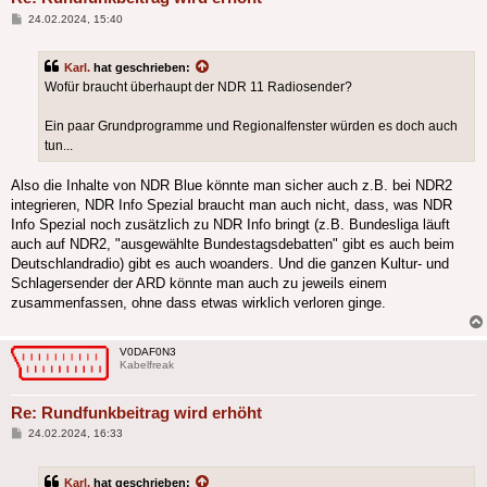
Beitrag
24.02.2024, 15:40
Karl.
hat geschrieben:
Wofür braucht überhaupt der NDR 11 Radiosender?
Ein paar Grundprogramme und Regionalfenster würden es doch auch
tun...
Also die Inhalte von NDR Blue könnte man sicher auch z.B. bei NDR2
integrieren, NDR Info Spezial braucht man auch nicht, dass, was NDR
Info Spezial noch zusätzlich zu NDR Info bringt (z.B. Bundesliga läuft
auch auf NDR2, "ausgewählte Bundestagsdebatten" gibt es auch beim
Deutschlandradio) gibt es auch woanders. Und die ganzen Kultur- und
Schlagersender der ARD könnte man auch zu jeweils einem
zusammenfassen, ohne dass etwas wirklich verloren ginge.
V0DAF0N3
Kabelfreak
Re: Rundfunkbeitrag wird erhöht
Beitrag
24.02.2024, 16:33
Karl.
hat geschrieben: