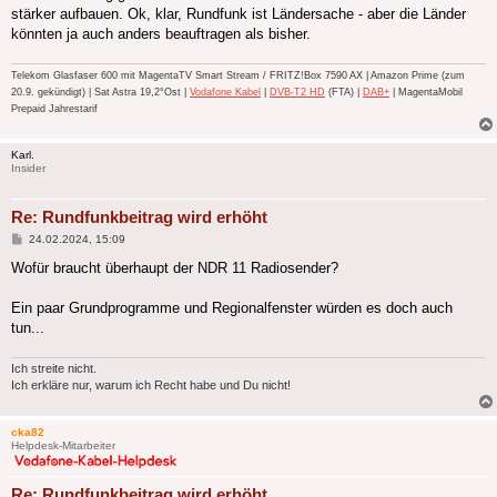
stärker aufbauen. Ok, klar, Rundfunk ist Ländersache - aber die Länder
könnten ja auch anders beauftragen als bisher.
Telekom Glasfaser 600 mit MagentaTV Smart Stream / FRITZ!Box 7590 AX | Amazon Prime (zum
20.9. gekündigt) | Sat Astra 19,2°Ost |
Vodafone Kabel
|
DVB-T2 HD
(FTA) |
DAB+
| MagentaMobil
Prepaid Jahrestarif
Karl.
Insider
Re: Rundfunkbeitrag wird erhöht
Beitrag
24.02.2024, 15:09
Wofür braucht überhaupt der NDR 11 Radiosender?
Ein paar Grundprogramme und Regionalfenster würden es doch auch
tun...
Ich streite nicht.
Ich erkläre nur, warum ich Recht habe und Du nicht!
cka82
Helpdesk-Mitarbeiter
Re: Rundfunkbeitrag wird erhöht