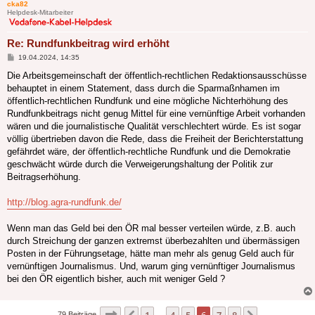
cka82
Helpdesk-Mitarbeiter
Re: Rundfunkbeitrag wird erhöht
Beitrag
19.04.2024, 14:35
Die Arbeitsgemeinschaft der öffentlich-rechtlichen Redaktionsausschüsse
behauptet in einem Statement, dass durch die Sparmaßnhamen im
öffentlich-rechtlichen Rundfunk und eine mögliche Nichterhöhung des
Rundfunkbeitrags nicht genug Mittel für eine vernünftige Arbeit vorhanden
wären und die journalistische Qualität verschlechtert würde. Es ist sogar
völlig übertrieben davon die Rede, dass die Freiheit der Berichterstattung
gefährdet wäre, der öffentlich-rechtliche Rundfunk und die Demokratie
geschwächt würde durch die Verweigerungshaltung der Politik zur
Beitragserhöhung.
http://blog.agra-rundfunk.de/
Wenn man das Geld bei den ÖR mal besser verteilen würde, z.B. auch
durch Streichung der ganzen extremst überbezahlten und übermässigen
Posten in der Führungsetage, hätte man mehr als genug Geld auch für
vernünftigen Journalismus. Und, warum ging vernünftiger Journalismus
bei den ÖR eigentlich bisher, auch mit weniger Geld ?
Seite
6
von
8
1
4
5
6
7
8
79 Beiträge
…