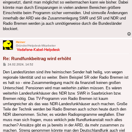
eingesetzt, damit man möglichst so weitermachen kann wie bisher. Dabei
könnte man durch Einsparungen in vielen anderen Bereichen größere
Einschnitte beim Programm sicher vermeiden. Und sinnvolle Änderungen
innerhalb der ARD wie die Zusammenlegung SWR und SR und NDR und
Radio Bremen werden ja auch unnötigerweise durch die Bundesländer
blockiert.
Heiner
Gründer/Helpdesk-Mitarbeiter
Re: Rundfunkbeitrag wird erhöht
Beitrag
24.02.2024, 14:52
Den Landesfürsten sind ihre heimischen Sender halt heilig, von wegen
regionale Identität und so weiter. Beim Beispiel SR oder Radio Bremen ist
es halt so - eine Zusammenlegung macht da finanziell keinen großen
Unterschied. Pensionen wird man weiterhin zahlen müssen. Es wären
weiterhin Landesfunkhäuser des NDR bzw. SWR in Saarbrücken bzw.
Bremen nötig. Das TV-Programm von Radio Bremen ist kaum
umfangreicher als das was NDR-Landesfunkhäuser auch machen. Große
Teile der Technik werden bei Radio Bremen auch schon heute durch den
NDR übernommen. Sicher, es würden Radioprogramme wegfallen. Eher
muss man sich fragen, muss wirklich jede Rundfunkanstalt noch alles
machen? Ansätze gibt es ja bereits in der ARD, da mehr zusammen zu
machen. Streng genommen könnte man den Deutschlandfunk auch viel