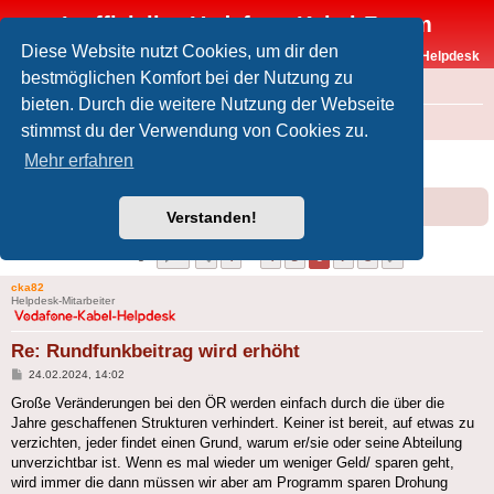
Inoffizielles Vodafone-Kabel-Forum
Diese Website nutzt Cookies, um dir den
Vodafone-Kabel-Helpdesk
bestmöglichen Komfort bei der Nutzung zu
FAQ
bieten. Durch die weitere Nutzung der Webseite
Foren-Übersicht
Offtopic
Medien
stimmst du der Verwendung von Cookies zu.
Rundfunkbeitrag wird erhöht
Mehr erfahren
Forumsregeln
Forenregeln
Verstanden!
Seite
6
von
8
1
4
5
6
7
8
Vorherige
Nächste
79 Beiträge
…
cka82
Helpdesk-Mitarbeiter
Re: Rundfunkbeitrag wird erhöht
Beitrag
24.02.2024, 14:02
Große Veränderungen bei den ÖR werden einfach durch die über die
Jahre geschaffenen Strukturen verhindert. Keiner ist bereit, auf etwas zu
verzichten, jeder findet einen Grund, warum er/sie oder seine Abteilung
unverzichtbar ist. Wenn es mal wieder um weniger Geld/ sparen geht,
wird immer die dann müssen wir aber am Programm sparen Drohung