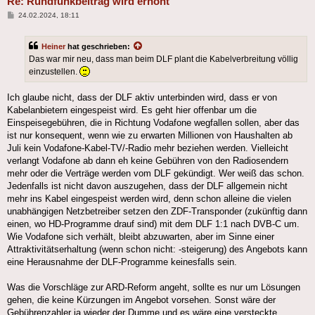
Re: Rundfunkbeitrag wird erhöht
Beitrag
24.02.2024, 18:11
Heiner
hat geschrieben:
Das war mir neu, dass man beim DLF plant die Kabelverbreitung völlig
einzustellen.
Ich glaube nicht, dass der DLF aktiv unterbinden wird, dass er von
Kabelanbietern eingespeist wird. Es geht hier offenbar um die
Einspeisegebühren, die in Richtung Vodafone wegfallen sollen, aber das
ist nur konsequent, wenn wie zu erwarten Millionen von Haushalten ab
Juli kein Vodafone-Kabel-TV/-Radio mehr beziehen werden. Vielleicht
verlangt Vodafone ab dann eh keine Gebühren von den Radiosendern
mehr oder die Verträge werden vom DLF gekündigt. Wer weiß das schon.
Jedenfalls ist nicht davon auszugehen, dass der DLF allgemein nicht
mehr ins Kabel eingespeist werden wird, denn schon alleine die vielen
unabhängigen Netzbetreiber setzen den ZDF-Transponder (zukünftig dann
einen, wo HD-Programme drauf sind) mit dem DLF 1:1 nach DVB-C um.
Wie Vodafone sich verhält, bleibt abzuwarten, aber im Sinne einer
Attraktivitätserhaltung (wenn schon nicht: -steigerung) des Angebots kann
eine Herausnahme der DLF-Programme keinesfalls sein.
Was die Vorschläge zur ARD-Reform angeht, sollte es nur um Lösungen
gehen, die keine Kürzungen im Angebot vorsehen. Sonst wäre der
Gebührenzahler ja wieder der Dumme und es wäre eine versteckte