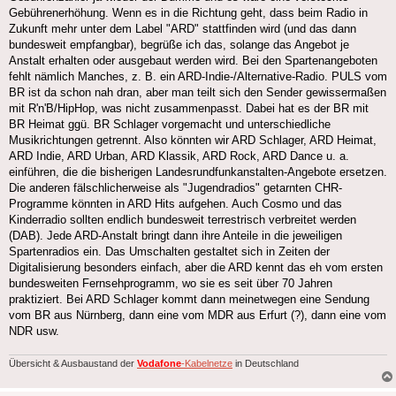
Gebührenerhöhung. Wenn es in die Richtung geht, dass beim Radio in
Zukunft mehr unter dem Label "ARD" stattfinden wird (und das dann
bundesweit empfangbar), begrüße ich das, solange das Angebot je
Anstalt erhalten oder ausgebaut werden wird. Bei den Spartenangeboten
fehlt nämlich Manches, z. B. ein ARD-Indie-/Alternative-Radio. PULS vom
BR ist da schon nah dran, aber man teilt sich den Sender gewissermaßen
mit R'n'B/HipHop, was nicht zusammenpasst. Dabei hat es der BR mit
BR Heimat ggü. BR Schlager vorgemacht und unterschiedliche
Musikrichtungen getrennt. Also könnten wir ARD Schlager, ARD Heimat,
ARD Indie, ARD Urban, ARD Klassik, ARD Rock, ARD Dance u. a.
einführen, die die bisherigen Landesrundfunkanstalten-Angebote ersetzen.
Die anderen fälschlicherweise als "Jugendradios" getarnten CHR-
Programme könnten in ARD Hits aufgehen. Auch Cosmo und das
Kinderradio sollten endlich bundesweit terrestrisch verbreitet werden
(DAB). Jede ARD-Anstalt bringt dann ihre Anteile in die jeweiligen
Spartenradios ein. Das Umschalten gestaltet sich in Zeiten der
Digitalisierung besonders einfach, aber die ARD kennt das eh vom ersten
bundesweiten Fernsehprogramm, wo sie es seit über 70 Jahren
praktiziert. Bei ARD Schlager kommt dann meinetwegen eine Sendung
vom BR aus Nürnberg, dann eine vom MDR aus Erfurt (?), dann eine vom
NDR usw.
Übersicht & Ausbaustand der
Vodafone
-Kabelnetze
in Deutschland