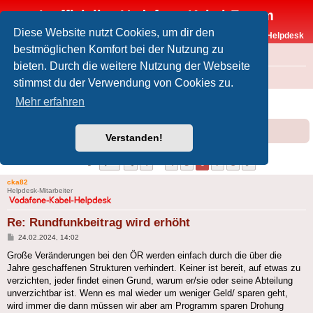
Inoffizielles Vodafone-Kabel-Forum
Diese Website nutzt Cookies, um dir den
Vodafone-Kabel-Helpdesk
bestmöglichen Komfort bei der Nutzung zu
FAQ
bieten. Durch die weitere Nutzung der Webseite
Foren-Übersicht
Offtopic
Medien
stimmst du der Verwendung von Cookies zu.
Rundfunkbeitrag wird erhöht
Mehr erfahren
Forumsregeln
Forenregeln
Verstanden!
Seite
6
von
8
1
4
5
6
7
8
Vorherige
Nächste
79 Beiträge
…
cka82
Helpdesk-Mitarbeiter
Re: Rundfunkbeitrag wird erhöht
Beitrag
24.02.2024, 14:02
Große Veränderungen bei den ÖR werden einfach durch die über die
Jahre geschaffenen Strukturen verhindert. Keiner ist bereit, auf etwas zu
verzichten, jeder findet einen Grund, warum er/sie oder seine Abteilung
unverzichtbar ist. Wenn es mal wieder um weniger Geld/ sparen geht,
wird immer die dann müssen wir aber am Programm sparen Drohung