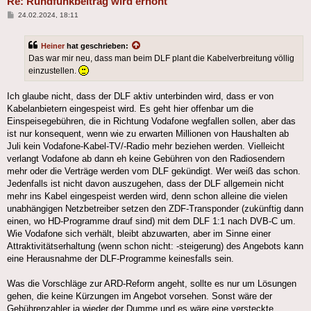
Re: Rundfunkbeitrag wird erhöht
Beitrag
24.02.2024, 18:11
Heiner
hat geschrieben:
Das war mir neu, dass man beim DLF plant die Kabelverbreitung völlig
einzustellen.
Ich glaube nicht, dass der DLF aktiv unterbinden wird, dass er von
Kabelanbietern eingespeist wird. Es geht hier offenbar um die
Einspeisegebühren, die in Richtung Vodafone wegfallen sollen, aber das
ist nur konsequent, wenn wie zu erwarten Millionen von Haushalten ab
Juli kein Vodafone-Kabel-TV/-Radio mehr beziehen werden. Vielleicht
verlangt Vodafone ab dann eh keine Gebühren von den Radiosendern
mehr oder die Verträge werden vom DLF gekündigt. Wer weiß das schon.
Jedenfalls ist nicht davon auszugehen, dass der DLF allgemein nicht
mehr ins Kabel eingespeist werden wird, denn schon alleine die vielen
unabhängigen Netzbetreiber setzen den ZDF-Transponder (zukünftig dann
einen, wo HD-Programme drauf sind) mit dem DLF 1:1 nach DVB-C um.
Wie Vodafone sich verhält, bleibt abzuwarten, aber im Sinne einer
Attraktivitätserhaltung (wenn schon nicht: -steigerung) des Angebots kann
eine Herausnahme der DLF-Programme keinesfalls sein.
Was die Vorschläge zur ARD-Reform angeht, sollte es nur um Lösungen
gehen, die keine Kürzungen im Angebot vorsehen. Sonst wäre der
Gebührenzahler ja wieder der Dumme und es wäre eine versteckte