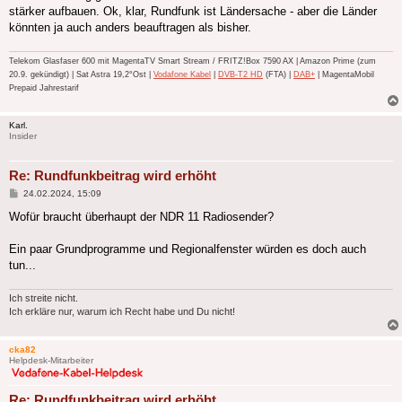
stärker aufbauen. Ok, klar, Rundfunk ist Ländersache - aber die Länder
könnten ja auch anders beauftragen als bisher.
Telekom Glasfaser 600 mit MagentaTV Smart Stream / FRITZ!Box 7590 AX | Amazon Prime (zum
20.9. gekündigt) | Sat Astra 19,2°Ost |
Vodafone Kabel
|
DVB-T2 HD
(FTA) |
DAB+
| MagentaMobil
Prepaid Jahrestarif
Karl.
Insider
Re: Rundfunkbeitrag wird erhöht
Beitrag
24.02.2024, 15:09
Wofür braucht überhaupt der NDR 11 Radiosender?
Ein paar Grundprogramme und Regionalfenster würden es doch auch
tun...
Ich streite nicht.
Ich erkläre nur, warum ich Recht habe und Du nicht!
cka82
Helpdesk-Mitarbeiter
Re: Rundfunkbeitrag wird erhöht