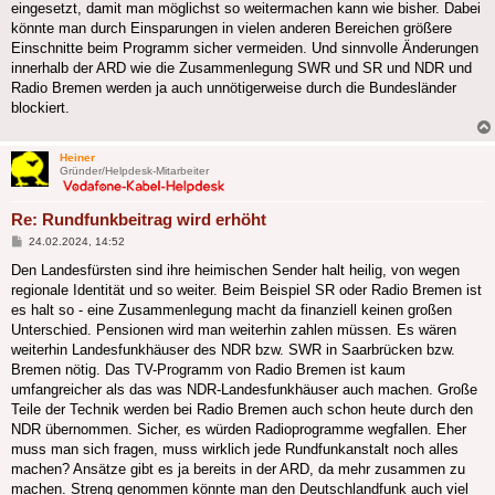
eingesetzt, damit man möglichst so weitermachen kann wie bisher. Dabei
könnte man durch Einsparungen in vielen anderen Bereichen größere
Einschnitte beim Programm sicher vermeiden. Und sinnvolle Änderungen
innerhalb der ARD wie die Zusammenlegung SWR und SR und NDR und
Radio Bremen werden ja auch unnötigerweise durch die Bundesländer
blockiert.
Heiner
Gründer/Helpdesk-Mitarbeiter
Re: Rundfunkbeitrag wird erhöht
Beitrag
24.02.2024, 14:52
Den Landesfürsten sind ihre heimischen Sender halt heilig, von wegen
regionale Identität und so weiter. Beim Beispiel SR oder Radio Bremen ist
es halt so - eine Zusammenlegung macht da finanziell keinen großen
Unterschied. Pensionen wird man weiterhin zahlen müssen. Es wären
weiterhin Landesfunkhäuser des NDR bzw. SWR in Saarbrücken bzw.
Bremen nötig. Das TV-Programm von Radio Bremen ist kaum
umfangreicher als das was NDR-Landesfunkhäuser auch machen. Große
Teile der Technik werden bei Radio Bremen auch schon heute durch den
NDR übernommen. Sicher, es würden Radioprogramme wegfallen. Eher
muss man sich fragen, muss wirklich jede Rundfunkanstalt noch alles
machen? Ansätze gibt es ja bereits in der ARD, da mehr zusammen zu
machen. Streng genommen könnte man den Deutschlandfunk auch viel