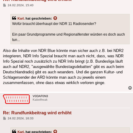
Beitrag
24.02.2024, 15:40
Karl.
hat geschrieben:
Wofür braucht überhaupt der NDR 11 Radiosender?
Ein paar Grundprogramme und Regionalfenster würden es doch auch
tun...
Also die Inhalte von NDR Blue könnte man sicher auch z.B. bei NDR2
integrieren, NDR Info Spezial braucht man auch nicht, dass, was NDR
Info Spezial noch zusätzlich zu NDR Info bringt (z.B. Bundesliga läuft
auch auf NDR2, "ausgewählte Bundestagsdebatten" gibt es auch beim
Deutschlandradio) gibt es auch woanders. Und die ganzen Kultur- und
Schlagersender der ARD könnte man auch zu jeweils einem
zusammenfassen, ohne dass etwas wirklich verloren ginge.
V0DAF0N3
Kabelfreak
Re: Rundfunkbeitrag wird erhöht
Beitrag
24.02.2024, 16:33
Karl.
hat geschrieben: