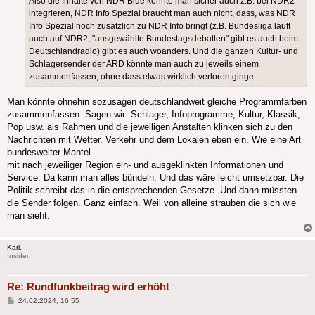
Also die Inhalte von NDR Blue könnte man sicher auch z.B. bei NDR2
integrieren, NDR Info Spezial braucht man auch nicht, dass, was NDR
Info Spezial noch zusätzlich zu NDR Info bringt (z.B. Bundesliga läuft
auch auf NDR2, "ausgewählte Bundestagsdebatten" gibt es auch beim
Deutschlandradio) gibt es auch woanders. Und die ganzen Kultur- und
Schlagersender der ARD könnte man auch zu jeweils einem
zusammenfassen, ohne dass etwas wirklich verloren ginge.
Man könnte ohnehin sozusagen deutschlandweit gleiche Programmfarben
zusammenfassen. Sagen wir: Schlager, Infoprogramme, Kultur, Klassik,
Pop usw. als Rahmen und die jeweiligen Anstalten klinken sich zu den
Nachrichten mit Wetter, Verkehr und dem Lokalen eben ein. Wie eine Art
bundesweiter Mantel
mit nach jeweiliger Region ein- und ausgeklinkten Informationen und
Service. Da kann man alles bündeln. Und das wäre leicht umsetzbar. Die
Politik schreibt das in die entsprechenden Gesetze. Und dann müssten
die Sender folgen. Ganz einfach. Weil von alleine sträuben die sich wie
man sieht.
Karl.
Insider
Re: Rundfunkbeitrag wird erhöht
Beitrag
24.02.2024, 16:55