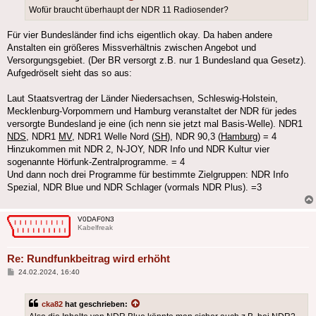
Wofür braucht überhaupt der NDR 11 Radiosender?
Für vier Bundesländer find ichs eigentlich okay. Da haben andere
Anstalten ein größeres Missverhältnis zwischen Angebot und
Versorgungsgebiet. (Der BR versorgt z.B. nur 1 Bundesland qua Gesetz).
Aufgedröselt sieht das so aus:
Laut Staatsvertrag der Länder Niedersachsen, Schleswig-Holstein,
Mecklenburg-Vorpommern und Hamburg veranstaltet der NDR für jedes
versorgte Bundesland je eine (ich nenn sie jetzt mal Basis-Welle). NDR1
NDS
, NDR1
MV
, NDR1 Welle Nord (
SH
), NDR 90,3 (
Hamburg
) = 4
Hinzukommen mit NDR 2, N-JOY, NDR Info und NDR Kultur vier
sogenannte Hörfunk-Zentralprogramme. = 4
Und dann noch drei Programme für bestimmte Zielgruppen: NDR Info
Spezial, NDR Blue und NDR Schlager (vormals NDR Plus). =3
V0DAF0N3
Kabelfreak
Re: Rundfunkbeitrag wird erhöht
Beitrag
24.02.2024, 16:40
cka82
hat geschrieben: