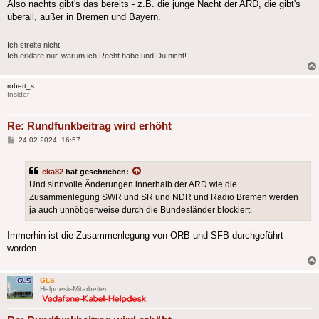
Also nachts gibt's das bereits - z.B. die junge Nacht der ARD, die gibt's
überall, außer in Bremen und Bayern.
Ich streite nicht.
Ich erkläre nur, warum ich Recht habe und Du nicht!
robert_s
Insider
Re: Rundfunkbeitrag wird erhöht
Beitrag
24.02.2024, 16:57
cka82
hat geschrieben:
Und sinnvolle Änderungen innerhalb der ARD wie die
Zusammenlegung SWR und SR und NDR und Radio Bremen werden
ja auch unnötigerweise durch die Bundesländer blockiert.
Immerhin ist die Zusammenlegung von ORB und SFB durchgeführt
worden...
GLS
Helpdesk-Mitarbeiter