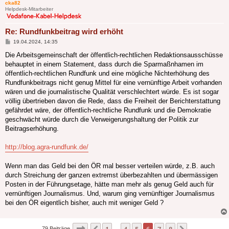
cka82
Helpdesk-Mitarbeiter
Re: Rundfunkbeitrag wird erhöht
Beitrag
19.04.2024, 14:35
Die Arbeitsgemeinschaft der öffentlich-rechtlichen Redaktionsausschüsse
behauptet in einem Statement, dass durch die Sparmaßnhamen im
öffentlich-rechtlichen Rundfunk und eine mögliche Nichterhöhung des
Rundfunkbeitrags nicht genug Mittel für eine vernünftige Arbeit vorhanden
wären und die journalistische Qualität verschlechtert würde. Es ist sogar
völlig übertrieben davon die Rede, dass die Freiheit der Berichterstattung
gefährdet wäre, der öffentlich-rechtliche Rundfunk und die Demokratie
geschwächt würde durch die Verweigerungshaltung der Politik zur
Beitragserhöhung.
http://blog.agra-rundfunk.de/
Wenn man das Geld bei den ÖR mal besser verteilen würde, z.B. auch
durch Streichung der ganzen extremst überbezahlten und übermässigen
Posten in der Führungsetage, hätte man mehr als genug Geld auch für
vernünftigen Journalismus. Und, warum ging vernünftiger Journalismus
bei den ÖR eigentlich bisher, auch mit weniger Geld ?
Seite
6
von
8
1
4
5
6
7
8
79 Beiträge
…