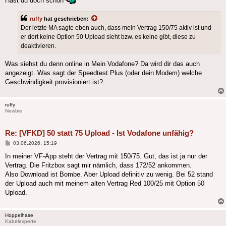
Hast du doch schon
ruffy
hat geschrieben:
Der letzte MA sagte eben auch, dass mein Vertrag 150/75 aktiv ist und
er dort keine Option 50 Upload sieht bzw. es keine gibt, diese zu
deaktivieren.
Was siehst du denn online in Mein Vodafone? Da wird dir das auch
angezeigt. Was sagt der Speedtest Plus (oder dein Modem) welche
Geschwindigkeit provisioniert ist?
ruffy
Newbie
Re: [VFKD] 50 statt 75 Upload - Ist Vodafone unfähig?
Beitrag
03.06.2026, 15:19
In meiner VF-App steht der Vertrag mit 150/75. Gut, das ist ja nur der
Vertrag. Die Fritzbox sagt mir nämlich, dass 172/52 ankommen.
Also Download ist Bombe. Aber Upload definitiv zu wenig. Bei 52 stand
der Upload auch mit meinem alten Vertrag Red 100/25 mit Option 50
Upload.
Hoppelhase
Kabelexperte