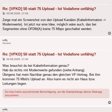
Re: [VFKD] 50 statt 75 Upload - Ist Vodafone unfähig?
Beitrag
03.06.2026, 17:04
Zeige mal ein Screenshot von den Upload Kanälen (Kabelinformation ->
Modemwerte). Ist jetzt nur eine Idee, möglich wäre auch, das bei
Segmenten ohne OFDM(A) keine 75 Mbps geschaltet werden.
ruffy
Newbie
Re: [VFKD] 50 statt 75 Upload - Ist Vodafone unfähig?
Beitrag
03.06.2026, 17:42
Was brauchst du bei Kabelinformation genau?
Hab da nichts mit Modemwerte gefunden (siehe Anhang).
Übrigens hat mein Nachbar genau den gleichen VF-Vertrag. Bei ihm
kommen 75 Mbit/s Upload an. Also kann es nicht am Haus bzw.
Leitungen liegen.
Du hast keine ausreichende Berechtigung, um die Dateianhänge dieses Beitrags
anzusehen.
ruffy