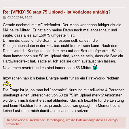
Re: [VFKD] 50 statt 75 Upload - Ist Vodafone unfähig?
Beitrag
03.06.2026, 19:30
Gerade nochmal mit VF telefoniert. Der Mann war schon fähiger als die
MA heute Mittag. Er hat sich meine Daten noch mal angeschaut und
sagte, dass alles auf 150/75 umgestellt ist.
Er meinte, dass ich die Box mal reseten soll, da evtl. die
Konfigurationsdatei in der Fritzbox nicht korrekt sein kann. Nach dem
Reset wird die Konfigurationsdatei neu auf der Box draufgespielt. Wenn
dann immer noch nur 50 im Upload sind, kann es sein, dass die Box ein
Hardwaredefekt hat, sagte er. Ich soll sie dann austauschen lassen.
Naja, eben resetet und es sind immer noch 53 Mbit/s
Inzwischen hab ich keine Energie mehr für so ein First-World-Problem
Die Frage ist ja, ob man bei "normaler" Nutzung mit teilweise 4 Personen
überhaupt einen Unterschied von 50 zu 75 im Upload merkt? Ansonsten
würde ich mich damit erstmal abfinden. Klar, ich bezahle für die Leistung
und beim Nachbar funzt es ja auch, aber, wie gesagt, im Moment echt
keine Lust mehr mich damit auseinander zu setzen.
Du hast keine ausreichende Berechtigung, um die Dateianhänge dieses Beitrags
anzusehen.