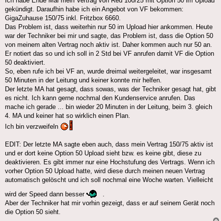
Ich habe Ende Mai mein Vertrag von Red 100/25 mit Option 50 im Upload
gekündigt. Daraufhin habe ich ein Angebot von VF bekommen:
GigaZuhause 150/75 inkl. Fritzbox 6660.
Das Problem ist, dass weiterhin nur 50 im Upload hier ankommen. Heute
war der Techniker bei mir und sagte, das Problem ist, dass die Option 50
von meinem alten Vertrag noch aktiv ist. Daher kommen auch nur 50 an.
Er notiert das so und ich soll in 2 Std bei VF anrufen damit VF die Option
50 deaktiviert.
So, eben rufe ich bei VF an, wurde dreimal weitergeleitet, war insgesamt
50 Minuten in der Leitung und keiner konnte mir helfen.
Der letzte MA hat gesagt, dass sowas, was der Techniker gesagt hat, gibt
es nicht. Ich kann gerne nochmal den Kundenservice anrufen. Das
mache ich gerade ... bin wieder 20 Minuten in der Leitung, beim 3. gleich
4. MA und keiner hat so wirklich einen Plan.
Ich bin verzweifeln
EDIT: Der letzte MA sagte eben auch, dass mein Vertrag 150/75 aktiv ist
und er dort keine Option 50 Upload sieht bzw. es keine gibt, diese zu
deaktivieren. Es gibt immer nur eine Hochstufung des Vertrags. Wenn ich
vorher Option 50 Upload hatte, wird diese durch meinen neuen Vertrag
automatisch gelöscht und ich soll nochmal eine Woche warten. Vielleicht
wird der Speed dann besser
.
Aber der Techniker hat mir vorhin gezeigt, dass er auf seinem Gerät noch
die Option 50 sieht.