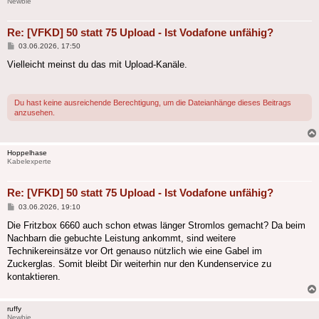
Newbie
Re: [VFKD] 50 statt 75 Upload - Ist Vodafone unfähig?
Beitrag
03.06.2026, 17:50
Vielleicht meinst du das mit Upload-Kanäle.
Du hast keine ausreichende Berechtigung, um die Dateianhänge dieses Beitrags
anzusehen.
Hoppelhase
Kabelexperte
Re: [VFKD] 50 statt 75 Upload - Ist Vodafone unfähig?
Beitrag
03.06.2026, 19:10
Die Fritzbox 6660 auch schon etwas länger Stromlos gemacht? Da beim
Nachbarn die gebuchte Leistung ankommt, sind weitere
Technikereinsätze vor Ort genauso nützlich wie eine Gabel im
Zuckerglas. Somit bleibt Dir weiterhin nur den Kundenservice zu
kontaktieren.
ruffy
Newbie