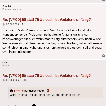
Sheriff6
Fortgeschrittener
Re: [VFKD] 50 statt 75 Upload - Ist Vodafone unfähig?
Beitrag
03.06.2026, 14:42
Das heißt für die Zukunft das man Vodafone meiden sollte da der
Kundenservice bei Problemen selbst keine Ahnung hat und nur
beschwichtigen tut auch wenn man zu zig Mitarbeitern verbunden wurde.
Würde niemals mit denen einen Vertrag unterschreiben, habe mittlerweile
seit 6 jahren meine Ruhe und alles funktioniert wie es sein soll und sogar
um einiges günstiger.
Flole
Insider
Re: [VFKD] 50 statt 75 Upload - Ist Vodafone unfähig?
Beitrag
03.06.2026, 15:13
Sheriff6
hat geschrieben:
Würde niemals mit denen einen Vertrag unterschreiben...