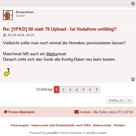
Besserwisser
Insider
Re: [VFKD] 50 statt 75 Upload - Ist Vodafone unfähig?
Beitrag
03.06.2026, 20:32
Vielleicht sollte man noch einmal die Homebox provisionieren lassen?
Manchmal hilft auch ein
Werks
reset.
Danach zieht sich das Gerät alle Konfig-Daten neu beim booten.
1
2
3
4
5
6
Nächste
53 Beiträge
Gehe zu
Foren-Übersicht
Kontakt
Alle Zeiten sind
UTC+02:00
Forenregeln
-
Impressum und Kontaktstelle nach DSA
-
Datenschutz
-
Partner
Powered by
phpBB
® Forum Software © phpBB Limited