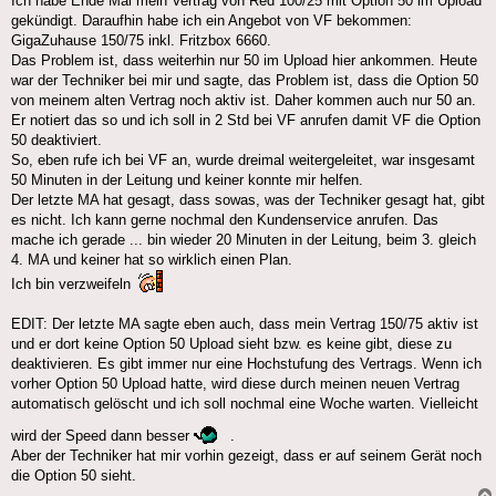
Ich habe Ende Mai mein Vertrag von Red 100/25 mit Option 50 im Upload
gekündigt. Daraufhin habe ich ein Angebot von VF bekommen:
GigaZuhause 150/75 inkl. Fritzbox 6660.
Das Problem ist, dass weiterhin nur 50 im Upload hier ankommen. Heute
war der Techniker bei mir und sagte, das Problem ist, dass die Option 50
von meinem alten Vertrag noch aktiv ist. Daher kommen auch nur 50 an.
Er notiert das so und ich soll in 2 Std bei VF anrufen damit VF die Option
50 deaktiviert.
So, eben rufe ich bei VF an, wurde dreimal weitergeleitet, war insgesamt
50 Minuten in der Leitung und keiner konnte mir helfen.
Der letzte MA hat gesagt, dass sowas, was der Techniker gesagt hat, gibt
es nicht. Ich kann gerne nochmal den Kundenservice anrufen. Das
mache ich gerade ... bin wieder 20 Minuten in der Leitung, beim 3. gleich
4. MA und keiner hat so wirklich einen Plan.
Ich bin verzweifeln
EDIT: Der letzte MA sagte eben auch, dass mein Vertrag 150/75 aktiv ist
und er dort keine Option 50 Upload sieht bzw. es keine gibt, diese zu
deaktivieren. Es gibt immer nur eine Hochstufung des Vertrags. Wenn ich
vorher Option 50 Upload hatte, wird diese durch meinen neuen Vertrag
automatisch gelöscht und ich soll nochmal eine Woche warten. Vielleicht
wird der Speed dann besser
.
Aber der Techniker hat mir vorhin gezeigt, dass er auf seinem Gerät noch
die Option 50 sieht.