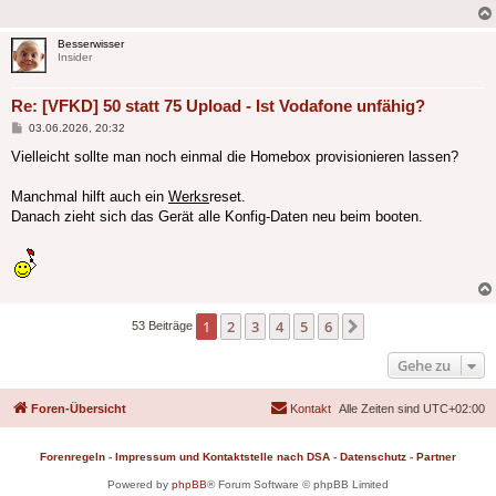
Besserwisser
Insider
Re: [VFKD] 50 statt 75 Upload - Ist Vodafone unfähig?
Beitrag
03.06.2026, 20:32
Vielleicht sollte man noch einmal die Homebox provisionieren lassen?
Manchmal hilft auch ein
Werks
reset.
Danach zieht sich das Gerät alle Konfig-Daten neu beim booten.
1
2
3
4
5
6
Nächste
53 Beiträge
Gehe zu
Foren-Übersicht
Kontakt
Alle Zeiten sind
UTC+02:00
Forenregeln
-
Impressum und Kontaktstelle nach DSA
-
Datenschutz
-
Partner
Powered by
phpBB
® Forum Software © phpBB Limited