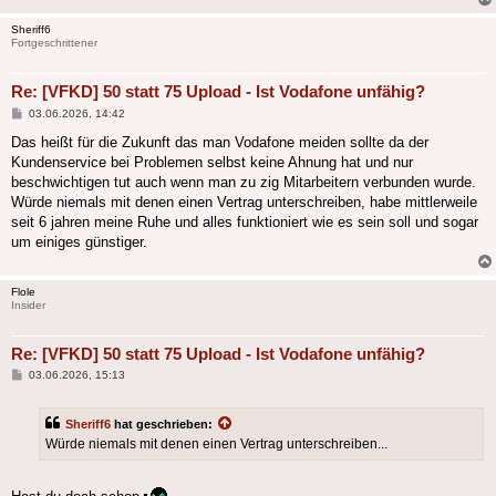
Sheriff6
Fortgeschrittener
Re: [VFKD] 50 statt 75 Upload - Ist Vodafone unfähig?
Beitrag
03.06.2026, 14:42
Das heißt für die Zukunft das man Vodafone meiden sollte da der
Kundenservice bei Problemen selbst keine Ahnung hat und nur
beschwichtigen tut auch wenn man zu zig Mitarbeitern verbunden wurde.
Würde niemals mit denen einen Vertrag unterschreiben, habe mittlerweile
seit 6 jahren meine Ruhe und alles funktioniert wie es sein soll und sogar
um einiges günstiger.
Flole
Insider
Re: [VFKD] 50 statt 75 Upload - Ist Vodafone unfähig?
Beitrag
03.06.2026, 15:13
Sheriff6
hat geschrieben:
Würde niemals mit denen einen Vertrag unterschreiben...