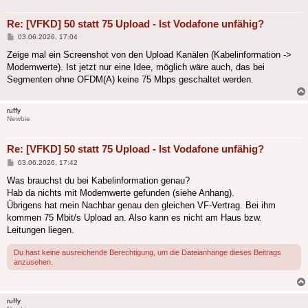
Re: [VFKD] 50 statt 75 Upload - Ist Vodafone unfähig?
Beitrag
03.06.2026, 17:04
Zeige mal ein Screenshot von den Upload Kanälen (Kabelinformation ->
Modemwerte). Ist jetzt nur eine Idee, möglich wäre auch, das bei
Segmenten ohne OFDM(A) keine 75 Mbps geschaltet werden.
ruffy
Newbie
Re: [VFKD] 50 statt 75 Upload - Ist Vodafone unfähig?
Beitrag
03.06.2026, 17:42
Was brauchst du bei Kabelinformation genau?
Hab da nichts mit Modemwerte gefunden (siehe Anhang).
Übrigens hat mein Nachbar genau den gleichen VF-Vertrag. Bei ihm
kommen 75 Mbit/s Upload an. Also kann es nicht am Haus bzw.
Leitungen liegen.
Du hast keine ausreichende Berechtigung, um die Dateianhänge dieses Beitrags
anzusehen.
ruffy