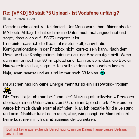
Re: [VFKD] 50 statt 75 Upload - Ist Vodafone unfähig?
Beitrag
03.06.2026, 19:30
Gerade nochmal mit VF telefoniert. Der Mann war schon fähiger als die
MA heute Mittag. Er hat sich meine Daten noch mal angeschaut und
sagte, dass alles auf 150/75 umgestellt ist.
Er meinte, dass ich die Box mal reseten soll, da evtl. die
Konfigurationsdatei in der Fritzbox nicht korrekt sein kann. Nach dem
Reset wird die Konfigurationsdatei neu auf der Box draufgespielt. Wenn
dann immer noch nur 50 im Upload sind, kann es sein, dass die Box ein
Hardwaredefekt hat, sagte er. Ich soll sie dann austauschen lassen.
Naja, eben resetet und es sind immer noch 53 Mbit/s
Inzwischen hab ich keine Energie mehr für so ein First-World-Problem
Die Frage ist ja, ob man bei "normaler" Nutzung mit teilweise 4 Personen
überhaupt einen Unterschied von 50 zu 75 im Upload merkt? Ansonsten
würde ich mich damit erstmal abfinden. Klar, ich bezahle für die Leistung
und beim Nachbar funzt es ja auch, aber, wie gesagt, im Moment echt
keine Lust mehr mich damit auseinander zu setzen.
Du hast keine ausreichende Berechtigung, um die Dateianhänge dieses Beitrags
anzusehen.