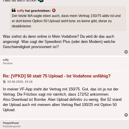
Hast du doch schon
ruffy
hat geschrieben:
Der letzte MA sagte eben auch, dass mein Vertrag 150/75 aktiv ist und
er dort keine Option 50 Upload sieht bzw. es keine gibt, diese zu
deaktivieren.
Was siehst du denn online in Mein Vodafone? Da wird dir das auch
angezeigt. Was sagt der Speedtest Plus (oder dein Modem) welche
Geschwindigkeit provisioniert ist?
ruffy
Newbie
Re: [VFKD] 50 statt 75 Upload - Ist Vodafone unfähig?
Beitrag
03.06.2026, 15:19
In meiner VF-App steht der Vertrag mit 150/75. Gut, das ist ja nur der
Vertrag. Die Fritzbox sagt mir nämlich, dass 172/52 ankommen.
Also Download ist Bombe. Aber Upload definitiv zu wenig. Bei 52 stand
der Upload auch mit meinem alten Vertrag Red 100/25 mit Option 50
Upload.
Hoppelhase
Kabelexperte