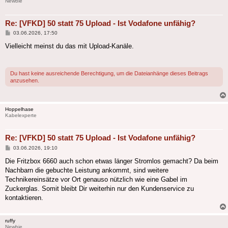
Newbie
Re: [VFKD] 50 statt 75 Upload - Ist Vodafone unfähig?
Beitrag
03.06.2026, 17:50
Vielleicht meinst du das mit Upload-Kanäle.
Du hast keine ausreichende Berechtigung, um die Dateianhänge dieses Beitrags
anzusehen.
Hoppelhase
Kabelexperte
Re: [VFKD] 50 statt 75 Upload - Ist Vodafone unfähig?
Beitrag
03.06.2026, 19:10
Die Fritzbox 6660 auch schon etwas länger Stromlos gemacht? Da beim
Nachbarn die gebuchte Leistung ankommt, sind weitere
Technikereinsätze vor Ort genauso nützlich wie eine Gabel im
Zuckerglas. Somit bleibt Dir weiterhin nur den Kundenservice zu
kontaktieren.
ruffy
Newbie