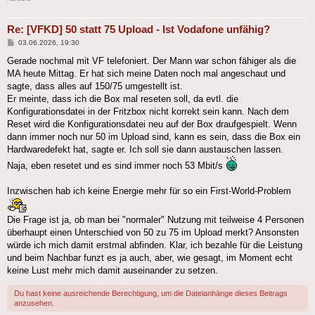
Re: [VFKD] 50 statt 75 Upload - Ist Vodafone unfähig?
Beitrag
03.06.2026, 19:30
Gerade nochmal mit VF telefoniert. Der Mann war schon fähiger als die
MA heute Mittag. Er hat sich meine Daten noch mal angeschaut und
sagte, dass alles auf 150/75 umgestellt ist.
Er meinte, dass ich die Box mal reseten soll, da evtl. die
Konfigurationsdatei in der Fritzbox nicht korrekt sein kann. Nach dem
Reset wird die Konfigurationsdatei neu auf der Box draufgespielt. Wenn
dann immer noch nur 50 im Upload sind, kann es sein, dass die Box ein
Hardwaredefekt hat, sagte er. Ich soll sie dann austauschen lassen.
Naja, eben resetet und es sind immer noch 53 Mbit/s
Inzwischen hab ich keine Energie mehr für so ein First-World-Problem
Die Frage ist ja, ob man bei "normaler" Nutzung mit teilweise 4 Personen
überhaupt einen Unterschied von 50 zu 75 im Upload merkt? Ansonsten
würde ich mich damit erstmal abfinden. Klar, ich bezahle für die Leistung
und beim Nachbar funzt es ja auch, aber, wie gesagt, im Moment echt
keine Lust mehr mich damit auseinander zu setzen.
Du hast keine ausreichende Berechtigung, um die Dateianhänge dieses Beitrags
anzusehen.