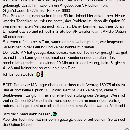
Ich habe Ende Mai mein Vertrag von Red 100/25 mit Option 50 im Upload
gekündigt. Daraufhin habe ich ein Angebot von VF bekommen:
GigaZuhause 150/75 inkl. Fritzbox 6660.
Das Problem ist, dass weiterhin nur 50 im Upload hier ankommen. Heute
war der Techniker bei mir und sagte, das Problem ist, dass die Option 50
von meinem alten Vertrag noch aktiv ist. Daher kommen auch nur 50 an.
Er notiert das so und ich soll in 2 Std bei VF anrufen damit VF die Option
50 deaktiviert.
So, eben rufe ich bei VF an, wurde dreimal weitergeleitet, war insgesamt
50 Minuten in der Leitung und keiner konnte mir helfen.
Der letzte MA hat gesagt, dass sowas, was der Techniker gesagt hat, gibt
es nicht. Ich kann gerne nochmal den Kundenservice anrufen. Das
mache ich gerade ... bin wieder 20 Minuten in der Leitung, beim 3. gleich
4. MA und keiner hat so wirklich einen Plan.
Ich bin verzweifeln
EDIT: Der letzte MA sagte eben auch, dass mein Vertrag 150/75 aktiv ist
und er dort keine Option 50 Upload sieht bzw. es keine gibt, diese zu
deaktivieren. Es gibt immer nur eine Hochstufung des Vertrags. Wenn ich
vorher Option 50 Upload hatte, wird diese durch meinen neuen Vertrag
automatisch gelöscht und ich soll nochmal eine Woche warten. Vielleicht
wird der Speed dann besser
.
Aber der Techniker hat mir vorhin gezeigt, dass er auf seinem Gerät noch
die Option 50 sieht.