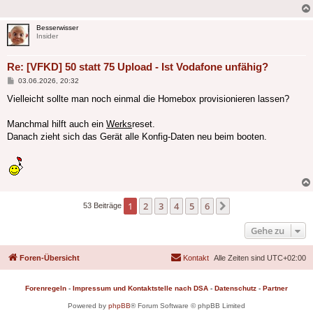
Besserwisser
Insider
Re: [VFKD] 50 statt 75 Upload - Ist Vodafone unfähig?
Beitrag
03.06.2026, 20:32
Vielleicht sollte man noch einmal die Homebox provisionieren lassen?
Manchmal hilft auch ein
Werks
reset.
Danach zieht sich das Gerät alle Konfig-Daten neu beim booten.
1
2
3
4
5
6
Nächste
53 Beiträge
Gehe zu
Foren-Übersicht
Kontakt
Alle Zeiten sind
UTC+02:00
Forenregeln
-
Impressum und Kontaktstelle nach DSA
-
Datenschutz
-
Partner
Powered by
phpBB
® Forum Software © phpBB Limited