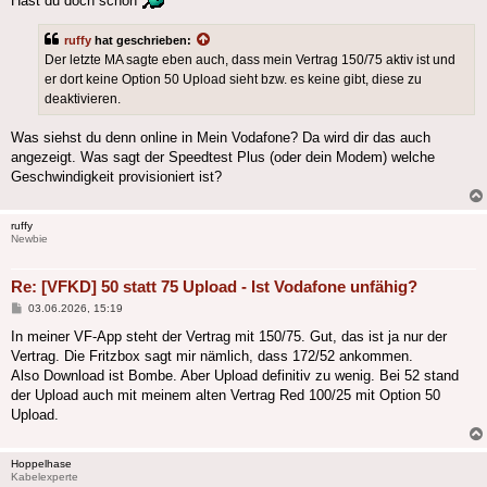
Hast du doch schon
ruffy
hat geschrieben:
Der letzte MA sagte eben auch, dass mein Vertrag 150/75 aktiv ist und
er dort keine Option 50 Upload sieht bzw. es keine gibt, diese zu
deaktivieren.
Was siehst du denn online in Mein Vodafone? Da wird dir das auch
angezeigt. Was sagt der Speedtest Plus (oder dein Modem) welche
Geschwindigkeit provisioniert ist?
ruffy
Newbie
Re: [VFKD] 50 statt 75 Upload - Ist Vodafone unfähig?
Beitrag
03.06.2026, 15:19
In meiner VF-App steht der Vertrag mit 150/75. Gut, das ist ja nur der
Vertrag. Die Fritzbox sagt mir nämlich, dass 172/52 ankommen.
Also Download ist Bombe. Aber Upload definitiv zu wenig. Bei 52 stand
der Upload auch mit meinem alten Vertrag Red 100/25 mit Option 50
Upload.
Hoppelhase
Kabelexperte