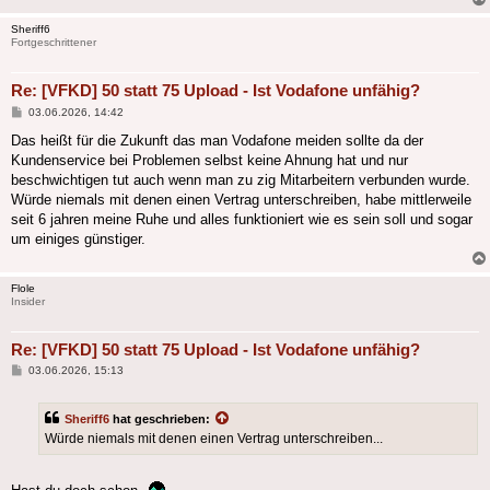
Sheriff6
Fortgeschrittener
Re: [VFKD] 50 statt 75 Upload - Ist Vodafone unfähig?
Beitrag
03.06.2026, 14:42
Das heißt für die Zukunft das man Vodafone meiden sollte da der
Kundenservice bei Problemen selbst keine Ahnung hat und nur
beschwichtigen tut auch wenn man zu zig Mitarbeitern verbunden wurde.
Würde niemals mit denen einen Vertrag unterschreiben, habe mittlerweile
seit 6 jahren meine Ruhe und alles funktioniert wie es sein soll und sogar
um einiges günstiger.
Flole
Insider
Re: [VFKD] 50 statt 75 Upload - Ist Vodafone unfähig?
Beitrag
03.06.2026, 15:13
Sheriff6
hat geschrieben:
Würde niemals mit denen einen Vertrag unterschreiben...