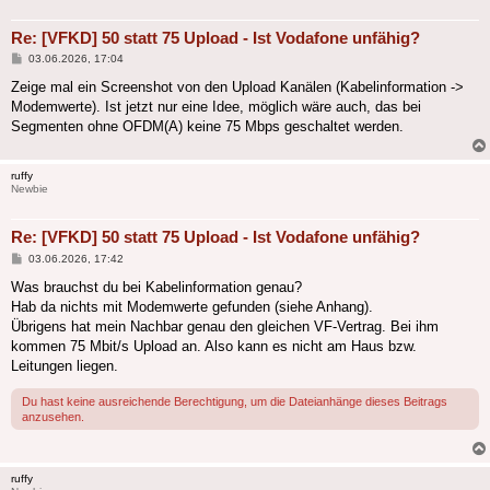
Re: [VFKD] 50 statt 75 Upload - Ist Vodafone unfähig?
Beitrag
03.06.2026, 17:04
Zeige mal ein Screenshot von den Upload Kanälen (Kabelinformation ->
Modemwerte). Ist jetzt nur eine Idee, möglich wäre auch, das bei
Segmenten ohne OFDM(A) keine 75 Mbps geschaltet werden.
ruffy
Newbie
Re: [VFKD] 50 statt 75 Upload - Ist Vodafone unfähig?
Beitrag
03.06.2026, 17:42
Was brauchst du bei Kabelinformation genau?
Hab da nichts mit Modemwerte gefunden (siehe Anhang).
Übrigens hat mein Nachbar genau den gleichen VF-Vertrag. Bei ihm
kommen 75 Mbit/s Upload an. Also kann es nicht am Haus bzw.
Leitungen liegen.
Du hast keine ausreichende Berechtigung, um die Dateianhänge dieses Beitrags
anzusehen.
ruffy