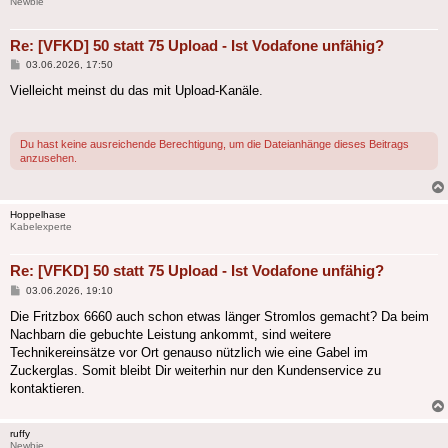
Newbie
Re: [VFKD] 50 statt 75 Upload - Ist Vodafone unfähig?
Beitrag
03.06.2026, 17:50
Vielleicht meinst du das mit Upload-Kanäle.
Du hast keine ausreichende Berechtigung, um die Dateianhänge dieses Beitrags
anzusehen.
Hoppelhase
Kabelexperte
Re: [VFKD] 50 statt 75 Upload - Ist Vodafone unfähig?
Beitrag
03.06.2026, 19:10
Die Fritzbox 6660 auch schon etwas länger Stromlos gemacht? Da beim
Nachbarn die gebuchte Leistung ankommt, sind weitere
Technikereinsätze vor Ort genauso nützlich wie eine Gabel im
Zuckerglas. Somit bleibt Dir weiterhin nur den Kundenservice zu
kontaktieren.
ruffy
Newbie