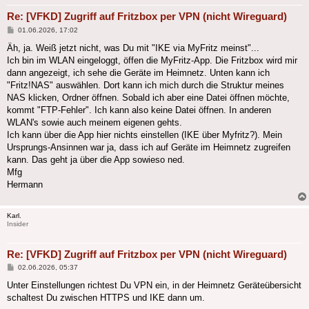
Re: [VFKD] Zugriff auf Fritzbox per VPN (nicht Wireguard)
Beitrag
01.06.2026, 17:02
Äh, ja. Weiß jetzt nicht, was Du mit "IKE via MyFritz meinst"...
Ich bin im WLAN eingeloggt, öffen die MyFritz-App. Die Fritzbox wird mir
dann angezeigt, ich sehe die Geräte im Heimnetz. Unten kann ich
"Fritz!NAS" auswählen. Dort kann ich mich durch die Struktur meines
NAS klicken, Ordner öffnen. Sobald ich aber eine Datei öffnen möchte,
kommt "FTP-Fehler". Ich kann also keine Datei öffnen. In anderen
WLAN's sowie auch meinem eigenen gehts.
Ich kann über die App hier nichts einstellen (IKE über Myfritz?). Mein
Ursprungs-Ansinnen war ja, dass ich auf Geräte im Heimnetz zugreifen
kann. Das geht ja über die App sowieso ned.
Mfg
Hermann
Karl.
Insider
Re: [VFKD] Zugriff auf Fritzbox per VPN (nicht Wireguard)
Beitrag
02.06.2026, 05:37
Unter Einstellungen richtest Du VPN ein, in der Heimnetz Geräteübersicht
schaltest Du zwischen HTTPS und IKE dann um.