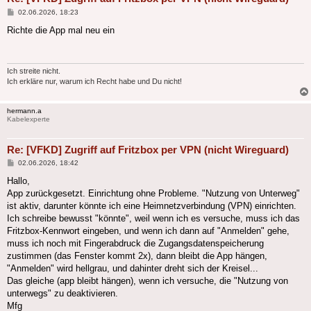
Beitrag
02.06.2026, 18:23
Richte die App mal neu ein
Ich streite nicht.
Ich erkläre nur, warum ich Recht habe und Du nicht!
hermann.a
Kabelexperte
Re: [VFKD] Zugriff auf Fritzbox per VPN (nicht Wireguard)
Beitrag
02.06.2026, 18:42
Hallo,
App zurückgesetzt. Einrichtung ohne Probleme. "Nutzung von Unterweg"
ist aktiv, darunter könnte ich eine Heimnetzverbindung (VPN) einrichten.
Ich schreibe bewusst "könnte", weil wenn ich es versuche, muss ich das
Fritzbox-Kennwort eingeben, und wenn ich dann auf "Anmelden" gehe,
muss ich noch mit Fingerabdruck die Zugangsdatenspeicherung
zustimmen (das Fenster kommt 2x), dann bleibt die App hängen,
"Anmelden" wird hellgrau, und dahinter dreht sich der Kreisel...
Das gleiche (app bleibt hängen), wenn ich versuche, die "Nutzung von
unterwegs" zu deaktivieren.
Mfg