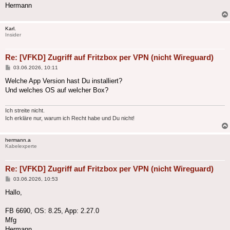
Hermann
Karl.
Insider
Re: [VFKD] Zugriff auf Fritzbox per VPN (nicht Wireguard)
Beitrag
03.06.2026, 10:11
Welche App Version hast Du installiert?
Und welches OS auf welcher Box?
Ich streite nicht.
Ich erkläre nur, warum ich Recht habe und Du nicht!
hermann.a
Kabelexperte
Re: [VFKD] Zugriff auf Fritzbox per VPN (nicht Wireguard)
Beitrag
03.06.2026, 10:53
Hallo,
FB 6690, OS: 8.25, App: 2.27.0
Mfg
Hermann