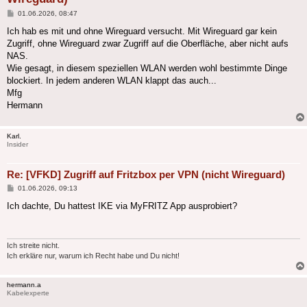
Beitrag
01.06.2026, 08:47
Ich hab es mit und ohne Wireguard versucht. Mit Wireguard gar kein
Zugriff, ohne Wireguard zwar Zugriff auf die Oberfläche, aber nicht aufs
NAS.
Wie gesagt, in diesem speziellen WLAN werden wohl bestimmte Dinge
blockiert. In jedem anderen WLAN klappt das auch...
Mfg
Hermann
Karl.
Insider
Re: [VFKD] Zugriff auf Fritzbox per VPN (nicht Wireguard)
Beitrag
01.06.2026, 09:13
Ich dachte, Du hattest IKE via MyFRITZ App ausprobiert?
Ich streite nicht.
Ich erkläre nur, warum ich Recht habe und Du nicht!
hermann.a
Kabelexperte