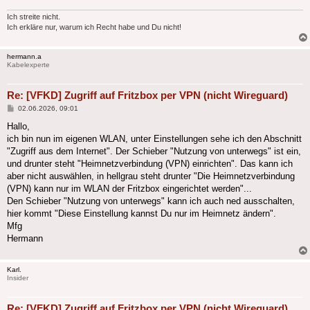
Ich streite nicht.
Ich erkläre nur, warum ich Recht habe und Du nicht!
hermann.a
Kabelexperte
Re: [VFKD] Zugriff auf Fritzbox per VPN (nicht Wireguard)
Beitrag
02.06.2026, 09:01
Hallo,
ich bin nun im eigenen WLAN, unter Einstellungen sehe ich den Abschnitt
"Zugriff aus dem Internet". Der Schieber "Nutzung von unterwegs" ist ein,
und drunter steht "Heimnetzverbindung (VPN) einrichten". Das kann ich
aber nicht auswählen, in hellgrau steht drunter "Die Heimnetzverbindung
(VPN) kann nur im WLAN der Fritzbox eingerichtet werden"...
Den Schieber "Nutzung von unterwegs" kann ich auch ned ausschalten,
hier kommt "Diese Einstellung kannst Du nur im Heimnetz ändern".
Mfg
Hermann
Karl.
Insider
Re: [VFKD] Zugriff auf Fritzbox per VPN (nicht Wireguard)