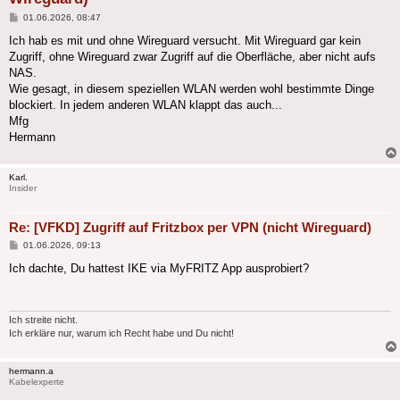
Beitrag
01.06.2026, 08:47
Ich hab es mit und ohne Wireguard versucht. Mit Wireguard gar kein
Zugriff, ohne Wireguard zwar Zugriff auf die Oberfläche, aber nicht aufs
NAS.
Wie gesagt, in diesem speziellen WLAN werden wohl bestimmte Dinge
blockiert. In jedem anderen WLAN klappt das auch...
Mfg
Hermann
Karl.
Insider
Re: [VFKD] Zugriff auf Fritzbox per VPN (nicht Wireguard)
Beitrag
01.06.2026, 09:13
Ich dachte, Du hattest IKE via MyFRITZ App ausprobiert?
Ich streite nicht.
Ich erkläre nur, warum ich Recht habe und Du nicht!
hermann.a
Kabelexperte