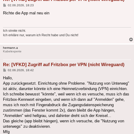
Beitrag
02.06.2026, 18:23
Richte die App mal neu ein
Ich streite nicht.
Ich erkläre nur, warum ich Recht habe und Du nicht!
hermann.a
Kabelexperte
Re: [VFKD] Zugriff auf Fritzbox per VPN (nicht Wireguard)
Beitrag
02.06.2026, 18:42
Hallo,
App zurückgesetzt. Einrichtung ohne Probleme. "Nutzung von Unterweg"
ist aktiv, darunter könnte ich eine Heimnetzverbindung (VPN) einrichten.
Ich schreibe bewusst "könnte", weil wenn ich es versuche, muss ich das
Fritzbox-Kennwort eingeben, und wenn ich dann auf "Anmelden" gehe,
muss ich noch mit Fingerabdruck die Zugangsdatenspeicherung
zustimmen (das Fenster kommt 2x), dann bleibt die App hängen,
"Anmelden" wird hellgrau, und dahinter dreht sich der Kreisel...
Das gleiche (app bleibt hängen), wenn ich versuche, die "Nutzung von
unterwegs" zu deaktivieren.
Mfg