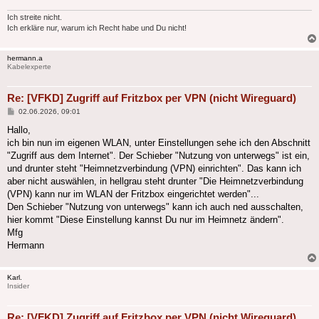
Ich streite nicht.
Ich erkläre nur, warum ich Recht habe und Du nicht!
hermann.a
Kabelexperte
Re: [VFKD] Zugriff auf Fritzbox per VPN (nicht Wireguard)
Beitrag
02.06.2026, 09:01
Hallo,
ich bin nun im eigenen WLAN, unter Einstellungen sehe ich den Abschnitt
"Zugriff aus dem Internet". Der Schieber "Nutzung von unterwegs" ist ein,
und drunter steht "Heimnetzverbindung (VPN) einrichten". Das kann ich
aber nicht auswählen, in hellgrau steht drunter "Die Heimnetzverbindung
(VPN) kann nur im WLAN der Fritzbox eingerichtet werden"...
Den Schieber "Nutzung von unterwegs" kann ich auch ned ausschalten,
hier kommt "Diese Einstellung kannst Du nur im Heimnetz ändern".
Mfg
Hermann
Karl.
Insider
Re: [VFKD] Zugriff auf Fritzbox per VPN (nicht Wireguard)