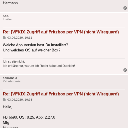
Hermann
Karl.
Insider
Re: [VFKD] Zugriff auf Fritzbox per VPN (nicht Wireguard)
Beitrag
03.06.2026, 10:11
Welche App Version hast Du installiert?
Und welches OS auf welcher Box?
Ich streite nicht.
Ich erkläre nur, warum ich Recht habe und Du nicht!
hermann.a
Kabelexperte
Re: [VFKD] Zugriff auf Fritzbox per VPN (nicht Wireguard)
Beitrag
03.06.2026, 10:53
Hallo,
FB 6690, OS: 8.25, App: 2.27.0
Mfg
Hermann