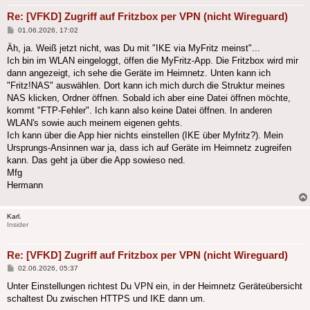
Re: [VFKD] Zugriff auf Fritzbox per VPN (nicht Wireguard)
Beitrag
01.06.2026, 17:02
Äh, ja. Weiß jetzt nicht, was Du mit "IKE via MyFritz meinst"...
Ich bin im WLAN eingeloggt, öffen die MyFritz-App. Die Fritzbox wird mir
dann angezeigt, ich sehe die Geräte im Heimnetz. Unten kann ich
"Fritz!NAS" auswählen. Dort kann ich mich durch die Struktur meines
NAS klicken, Ordner öffnen. Sobald ich aber eine Datei öffnen möchte,
kommt "FTP-Fehler". Ich kann also keine Datei öffnen. In anderen
WLAN's sowie auch meinem eigenen gehts.
Ich kann über die App hier nichts einstellen (IKE über Myfritz?). Mein
Ursprungs-Ansinnen war ja, dass ich auf Geräte im Heimnetz zugreifen
kann. Das geht ja über die App sowieso ned.
Mfg
Hermann
Karl.
Insider
Re: [VFKD] Zugriff auf Fritzbox per VPN (nicht Wireguard)
Beitrag
02.06.2026, 05:37
Unter Einstellungen richtest Du VPN ein, in der Heimnetz Geräteübersicht
schaltest Du zwischen HTTPS und IKE dann um.