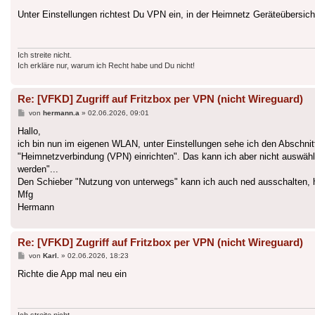
Unter Einstellungen richtest Du VPN ein, in der Heimnetz Geräteübers
Ich streite nicht.
Ich erkläre nur, warum ich Recht habe und Du nicht!
Re: [VFKD] Zugriff auf Fritzbox per VPN (nicht Wireguard)
Beitrag
von
hermann.a
»
02.06.2026, 09:01
Hallo,
ich bin nun im eigenen WLAN, unter Einstellungen sehe ich den Abschnitt 
"Heimnetzverbindung (VPN) einrichten". Das kann ich aber nicht auswähl
werden"...
Den Schieber "Nutzung von unterwegs" kann ich auch ned ausschalten, h
Mfg
Hermann
Re: [VFKD] Zugriff auf Fritzbox per VPN (nicht Wireguard)
Beitrag
von
Karl.
»
02.06.2026, 18:23
Richte die App mal neu ein