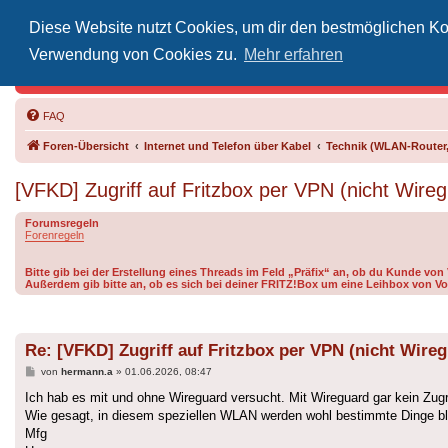
Diese Website nutzt Cookies, um dir den bestmöglichen Kom
Inoff
Verwendung von Cookies zu.
Mehr erfahren
Der Treffp
FAQ
Foren-Übersicht
Internet und Telefon über Kabel
Technik (WLAN-Router,
[VFKD] Zugriff auf Fritzbox per VPN (nicht Wire
Forumsregeln
Forenregeln
Bitte gib bei der Erstellung eines Threads im Feld „Präfix“ an, ob du Kunde vo
Außerdem gib bitte an, ob es sich bei deiner FRITZ!Box um eine Leihbox von Vo
Re: [VFKD] Zugriff auf Fritzbox per VPN (nicht Wire
Beitrag
von
hermann.a
»
01.06.2026, 08:47
Ich hab es mit und ohne Wireguard versucht. Mit Wireguard gar kein Zugri
Wie gesagt, in diesem speziellen WLAN werden wohl bestimmte Dinge bl
Mfg