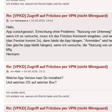
Ich streite nicht.
Ich erkläre nur, warum ich Recht habe und Du nicht!
Re: [VFKD] Zugriff auf Fritzbox per VPN (nicht Wireguard)
Beitrag
von
hermann.a
»
02.06.2026, 18:42
Hallo,
App zurückgesetzt. Einrichtung ohne Probleme. "Nutzung von Unterweg" is
wenn ich es versuche, muss ich das Fritzbox-Kennwort eingeben, und 
(das Fenster kommt 2x), dann bleibt die App hängen, "Anmelden" wird hell
Das gleiche (app bleibt hängen), wenn ich versuche, die "Nutzung von un
Mfg
Hermann
Re: [VFKD] Zugriff auf Fritzbox per VPN (nicht Wireguard)
Beitrag
von
Karl.
»
03.06.2026, 10:11
Welche App Version hast Du installiert?
Und welches OS auf welcher Box?
Ich streite nicht.
Ich erkläre nur, warum ich Recht habe und Du nicht!
Re: [VFKD] Zugriff auf Fritzbox per VPN (nicht Wireguard)