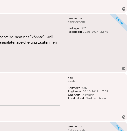
Na
ob
hermann.a
Kabelexperte
Beiträge:
602
Registriert:
30.06.2014, 22:48
schreibe bewusst "könnte", weil
ugangsdatenspeicherung zustimmen
Na
ob
Karl.
Insider
Beiträge:
8902
Registriert:
05.10.2018, 17:08
Wohnort:
Balkonien
Bundesland:
Niedersachsen
Na
ob
hermann.a
Kabelexperte