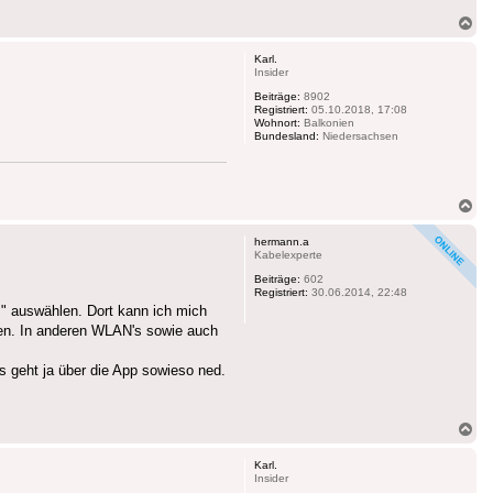
Na
ob
Karl.
Insider
Beiträge:
8902
Registriert:
05.10.2018, 17:08
Wohnort:
Balkonien
Bundesland:
Niedersachsen
Na
ob
hermann.a
Kabelexperte
Beiträge:
602
Registriert:
30.06.2014, 22:48
S" auswählen. Dort kann ich mich
nen. In anderen WLAN's sowie auch
s geht ja über die App sowieso ned.
Na
ob
Karl.
Insider