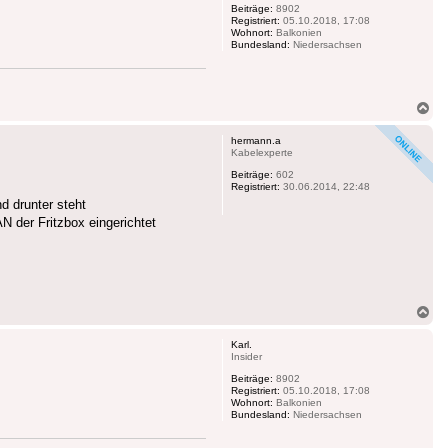
Beiträge:
8902
Registriert:
05.10.2018, 17:08
Wohnort:
Balkonien
Bundesland:
Niedersachsen
Na
ob
hermann.a
Kabelexperte
Beiträge:
602
Registriert:
30.06.2014, 22:48
d drunter steht
N der Fritzbox eingerichtet
Na
ob
Karl.
Insider
Beiträge:
8902
Registriert:
05.10.2018, 17:08
Wohnort:
Balkonien
Bundesland:
Niedersachsen