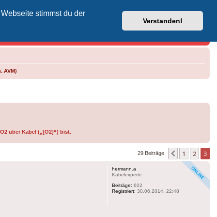
 Webseite stimmst du der
Vodafone-Kabel-Helpdesk
Verstanden!
m. AVM)
O2 über Kabel („[O2]“) bist.
1
2
3
Vorherige
29 Beiträge
hermann.a
Kabelexperte
Beiträge:
602
Registriert:
30.06.2014, 22:48