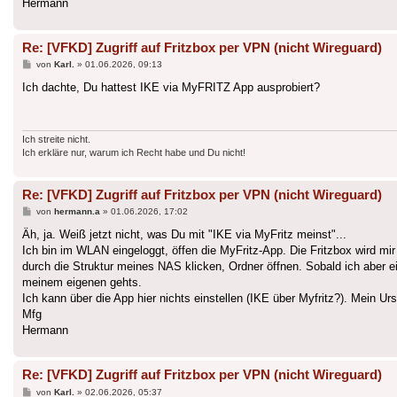
Hermann
Re: [VFKD] Zugriff auf Fritzbox per VPN (nicht Wireguard)
Beitrag
von
Karl.
»
01.06.2026, 09:13
Ich dachte, Du hattest IKE via MyFRITZ App ausprobiert?
Ich streite nicht.
Ich erkläre nur, warum ich Recht habe und Du nicht!
Re: [VFKD] Zugriff auf Fritzbox per VPN (nicht Wireguard)
Beitrag
von
hermann.a
»
01.06.2026, 17:02
Äh, ja. Weiß jetzt nicht, was Du mit "IKE via MyFritz meinst"...
Ich bin im WLAN eingeloggt, öffen die MyFritz-App. Die Fritzbox wird mi
durch die Struktur meines NAS klicken, Ordner öffnen. Sobald ich aber 
meinem eigenen gehts.
Ich kann über die App hier nichts einstellen (IKE über Myfritz?). Mein 
Mfg
Hermann
Re: [VFKD] Zugriff auf Fritzbox per VPN (nicht Wireguard)
Beitrag
von
Karl.
»
02.06.2026, 05:37