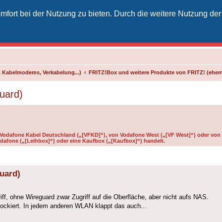
fort bei der Nutzung zu bieten. Durch die weitere Nutzung der
izielles Vodafone-Kabel-Forum
unkt für Kabelkunden von Vodafone - von Kunden für Kunden
 Kabelmodems, Verkabelung...)
FRITZ!Box und weitere Produkte von FRITZ! (ehe
guard)
n Vodafone Kabel Deutschland („[VFKD]“), von Vodafone West („[VF West]“) oder von 
dafone („[Leihbox]“) oder eine Kaufbox („[Kaufbox]“) handelt.
guard)
ff, ohne Wireguard zwar Zugriff auf die Oberfläche, aber nicht aufs NAS.
ockiert. In jedem anderen WLAN klappt das auch...