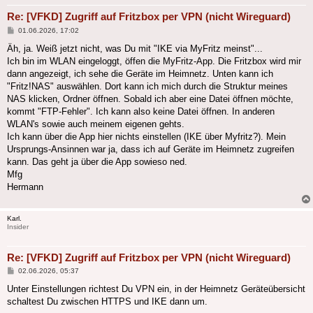
Re: [VFKD] Zugriff auf Fritzbox per VPN (nicht Wireguard)
Beitrag
01.06.2026, 17:02
Äh, ja. Weiß jetzt nicht, was Du mit "IKE via MyFritz meinst"...
Ich bin im WLAN eingeloggt, öffen die MyFritz-App. Die Fritzbox wird mir
dann angezeigt, ich sehe die Geräte im Heimnetz. Unten kann ich
"Fritz!NAS" auswählen. Dort kann ich mich durch die Struktur meines
NAS klicken, Ordner öffnen. Sobald ich aber eine Datei öffnen möchte,
kommt "FTP-Fehler". Ich kann also keine Datei öffnen. In anderen
WLAN's sowie auch meinem eigenen gehts.
Ich kann über die App hier nichts einstellen (IKE über Myfritz?). Mein
Ursprungs-Ansinnen war ja, dass ich auf Geräte im Heimnetz zugreifen
kann. Das geht ja über die App sowieso ned.
Mfg
Hermann
Karl.
Insider
Re: [VFKD] Zugriff auf Fritzbox per VPN (nicht Wireguard)
Beitrag
02.06.2026, 05:37
Unter Einstellungen richtest Du VPN ein, in der Heimnetz Geräteübersicht
schaltest Du zwischen HTTPS und IKE dann um.