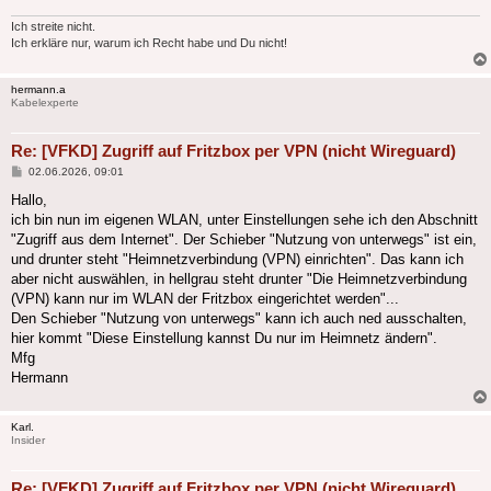
Ich streite nicht.
Ich erkläre nur, warum ich Recht habe und Du nicht!
hermann.a
Kabelexperte
Re: [VFKD] Zugriff auf Fritzbox per VPN (nicht Wireguard)
Beitrag
02.06.2026, 09:01
Hallo,
ich bin nun im eigenen WLAN, unter Einstellungen sehe ich den Abschnitt
"Zugriff aus dem Internet". Der Schieber "Nutzung von unterwegs" ist ein,
und drunter steht "Heimnetzverbindung (VPN) einrichten". Das kann ich
aber nicht auswählen, in hellgrau steht drunter "Die Heimnetzverbindung
(VPN) kann nur im WLAN der Fritzbox eingerichtet werden"...
Den Schieber "Nutzung von unterwegs" kann ich auch ned ausschalten,
hier kommt "Diese Einstellung kannst Du nur im Heimnetz ändern".
Mfg
Hermann
Karl.
Insider
Re: [VFKD] Zugriff auf Fritzbox per VPN (nicht Wireguard)