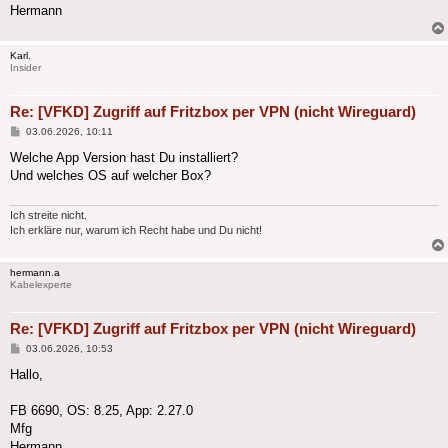
Hermann
Karl.
Insider
Re: [VFKD] Zugriff auf Fritzbox per VPN (nicht Wireguard)
Beitrag
03.06.2026, 10:11
Welche App Version hast Du installiert?
Und welches OS auf welcher Box?
Ich streite nicht.
Ich erkläre nur, warum ich Recht habe und Du nicht!
hermann.a
Kabelexperte
Re: [VFKD] Zugriff auf Fritzbox per VPN (nicht Wireguard)
Beitrag
03.06.2026, 10:53
Hallo,
FB 6690, OS: 8.25, App: 2.27.0
Mfg
Hermann