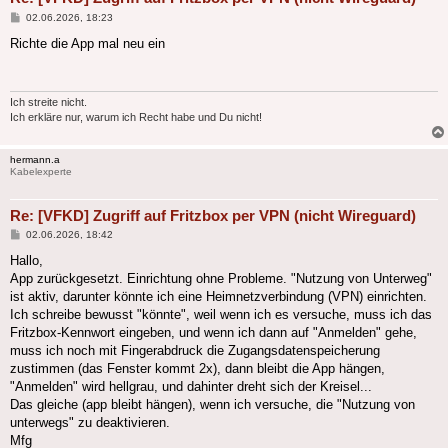
Beitrag
02.06.2026, 18:23
Richte die App mal neu ein
Ich streite nicht.
Ich erkläre nur, warum ich Recht habe und Du nicht!
hermann.a
Kabelexperte
Re: [VFKD] Zugriff auf Fritzbox per VPN (nicht Wireguard)
Beitrag
02.06.2026, 18:42
Hallo,
App zurückgesetzt. Einrichtung ohne Probleme. "Nutzung von Unterweg"
ist aktiv, darunter könnte ich eine Heimnetzverbindung (VPN) einrichten.
Ich schreibe bewusst "könnte", weil wenn ich es versuche, muss ich das
Fritzbox-Kennwort eingeben, und wenn ich dann auf "Anmelden" gehe,
muss ich noch mit Fingerabdruck die Zugangsdatenspeicherung
zustimmen (das Fenster kommt 2x), dann bleibt die App hängen,
"Anmelden" wird hellgrau, und dahinter dreht sich der Kreisel...
Das gleiche (app bleibt hängen), wenn ich versuche, die "Nutzung von
unterwegs" zu deaktivieren.
Mfg