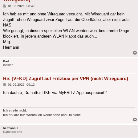
Beitrag
01.06.2026, 08:47
Ich hab es mit und ohne Wireguard versucht. Mit Wireguard gar kein
Zugriff, ohne Wireguard zwar Zugriff auf die Oberfläche, aber nicht aufs
NAS.
Wie gesagt, in diesem speziellen WLAN werden wohl bestimmte Dinge
blockiert. In jedem anderen WLAN klappt das auch...
Mfg
Hermann
Karl.
Insider
Re: [VFKD] Zugriff auf Fritzbox per VPN (nicht Wireguard)
Beitrag
01.06.2026, 09:13
Ich dachte, Du hattest IKE via MyFRITZ App ausprobiert?
Ich streite nicht.
Ich erkläre nur, warum ich Recht habe und Du nicht!
hermann.a
Kabelexperte