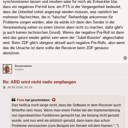
synchronisieren lassen und insofern wäre für mich als Entwickler klar,
dass ein negatives Pre-roll bzw. ein PTS in der Vergangenheit bedeutet,
dass die Untertitel sofort angezeigt werden müssen, was natürlich bei
mehreren Nachrichten, die in "falscher" Reihenfolge ankommen für
Probleme sorgen würden, aber da würde ich dann den Sender in der
Verantwortung sehen so einen Unsinn eben nicht zu machen, dafür gibt's
ja auch keinen technischen Grund). Wenns der negative Pre-Roll ist dann
wird das ganze wieder gelöst sein wenn der "Jubel-Booster" abgeschaltet
wird. Beim ZDF gibt's übrigens aktuell auch negative Pre-Rolls, also wenn
das die Ursache ist dann sollte der Receiver beim ZDF genauso
abstürzen.
Besserwisser
Insider
Re: ARD wird nicht mehr empfangen
Beitrag
26.05.2026, 02:10
Flole
hat geschrieben:
Das heißt ja noch lange nicht, dass die Software in dem Receiver auch
fehlerfrei sein muss. Wenn man einen Fehler bei der Implementierung
von irgendwelchen Funktionen gemacht hat, die bislang nicht genutzt
wurde, und nun wird sie plötzlich genutzt, dann kann das schon
Probleme verursachen (zum Beispiel ein Sender mit dem Namen "..").