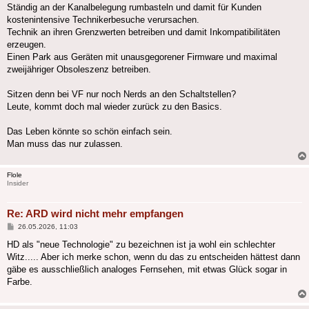
Ständig an der Kanalbelegung rumbasteln und damit für Kunden
kostenintensive Technikerbesuche verursachen.
Technik an ihren Grenzwerten betreiben und damit Inkompatibilitäten
erzeugen.
Einen Park aus Geräten mit unausgegorener Firmware und maximal
zweijähriger Obsoleszenz betreiben.
Sitzen denn bei VF nur noch Nerds an den Schaltstellen?
Leute, kommt doch mal wieder zurück zu den Basics.
Das Leben könnte so schön einfach sein.
Man muss das nur zulassen.
Flole
Insider
Re: ARD wird nicht mehr empfangen
Beitrag
26.05.2026, 11:03
HD als "neue Technologie" zu bezeichnen ist ja wohl ein schlechter
Witz..... Aber ich merke schon, wenn du das zu entscheiden hättest dann
gäbe es ausschließlich analoges Fernsehen, mit etwas Glück sogar in
Farbe.