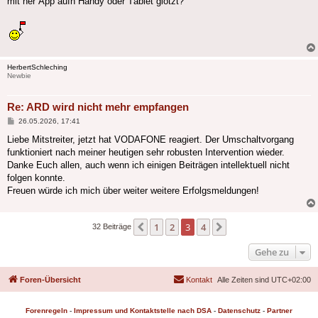
mit ner Äpp aufn Händy oder Täblet glotzt?
HerbertSchleching
Newbie
Re: ARD wird nicht mehr empfangen
Beitrag
26.05.2026, 17:41
Liebe Mitstreiter, jetzt hat VODAFONE reagiert. Der Umschaltvorgang
funktioniert nach meiner heutigen sehr robusten Intervention wieder.
Danke Euch allen, auch wenn ich einigen Beiträgen intellektuell nicht
folgen konnte.
Freuen würde ich mich über weiter weitere Erfolgsmeldungen!
1
2
3
4
Vorherige
Nächste
32 Beiträge
Gehe zu
Foren-Übersicht
Kontakt
Alle Zeiten sind
UTC+02:00
Forenregeln
-
Impressum und Kontaktstelle nach DSA
-
Datenschutz
-
Partner