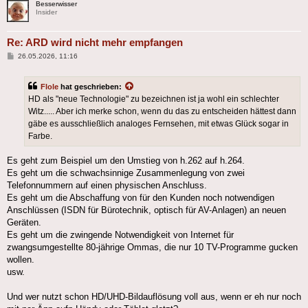
Besserwisser
Insider
Re: ARD wird nicht mehr empfangen
Beitrag
26.05.2026, 11:16
Flole
hat geschrieben:
HD als "neue Technologie" zu bezeichnen ist ja wohl ein schlechter
Witz..... Aber ich merke schon, wenn du das zu entscheiden hättest dann
gäbe es ausschließlich analoges Fernsehen, mit etwas Glück sogar in
Farbe.
Es geht zum Beispiel um den Umstieg von h.262 auf h.264.
Es geht um die schwachsinnige Zusammenlegung von zwei
Telefonnummern auf einen physischen Anschluss.
Es geht um die Abschaffung von für den Kunden noch notwendigen
Anschlüssen (ISDN für Bürotechnik, optisch für AV-Anlagen) an neuen
Geräten.
Es geht um die zwingende Notwendigkeit von Internet für
zwangsumgestellte 80-jährige Ommas, die nur 10 TV-Programme gucken
wollen.
usw.
Und wer nutzt schon HD/UHD-Bildauflösung voll aus, wenn er eh nur noch