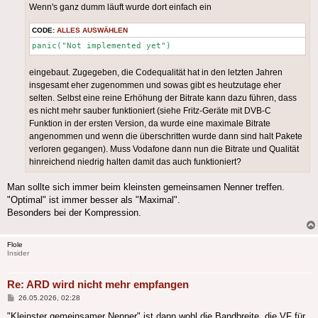
Wenn's ganz dumm läuft wurde dort einfach ein
CODE:
ALLES AUSWÄHLEN
panic("Not implemented yet")
eingebaut. Zugegeben, die Codequalität hat in den letzten Jahren
insgesamt eher zugenommen und sowas gibt es heutzutage eher
selten. Selbst eine reine Erhöhung der Bitrate kann dazu führen, dass
es nicht mehr sauber funktioniert (siehe Fritz-Geräte mit DVB-C
Funktion in der ersten Version, da wurde eine maximale Bitrate
angenommen und wenn die überschritten wurde dann sind halt Pakete
verloren gegangen). Muss Vodafone dann nun die Bitrate und Qualität
hinreichend niedrig halten damit das auch funktioniert?
Man sollte sich immer beim kleinsten gemeinsamen Nenner treffen.
"Optimal" ist immer besser als "Maximal".
Besonders bei der Kompression.
Flole
Insider
Re: ARD wird nicht mehr empfangen
Beitrag
26.05.2026, 02:28
"Kleinster gemeinsamer Nenner" ist dann wohl die Bandbreite, die VF für