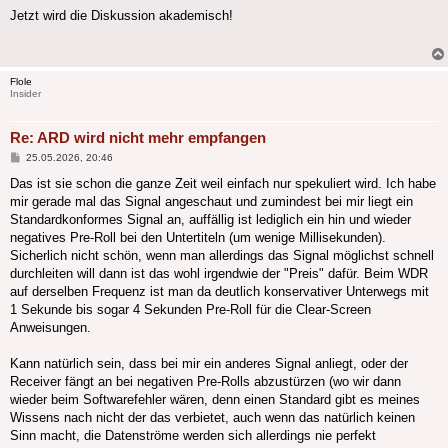
Jetzt wird die Diskussion akademisch!
Flole
Insider
Re: ARD wird nicht mehr empfangen
Beitrag
25.05.2026, 20:46
Das ist sie schon die ganze Zeit weil einfach nur spekuliert wird. Ich habe
mir gerade mal das Signal angeschaut und zumindest bei mir liegt ein
Standardkonformes Signal an, auffällig ist lediglich ein hin und wieder
negatives Pre-Roll bei den Untertiteln (um wenige Millisekunden).
Sicherlich nicht schön, wenn man allerdings das Signal möglichst schnell
durchleiten will dann ist das wohl irgendwie der "Preis" dafür. Beim WDR
auf derselben Frequenz ist man da deutlich konservativer Unterwegs mit
1 Sekunde bis sogar 4 Sekunden Pre-Roll für die Clear-Screen
Anweisungen.
Kann natürlich sein, dass bei mir ein anderes Signal anliegt, oder der
Receiver fängt an bei negativen Pre-Rolls abzustürzen (wo wir dann
wieder beim Softwarefehler wären, denn einen Standard gibt es meines
Wissens nach nicht der das verbietet, auch wenn das natürlich keinen
Sinn macht, die Datenströme werden sich allerdings nie perfekt