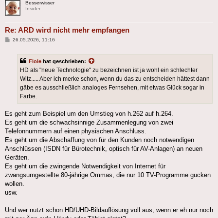
Besserwisser
Insider
Re: ARD wird nicht mehr empfangen
Beitrag
26.05.2026, 11:16
Flole
hat geschrieben:
HD als "neue Technologie" zu bezeichnen ist ja wohl ein schlechter
Witz..... Aber ich merke schon, wenn du das zu entscheiden hättest dann
gäbe es ausschließlich analoges Fernsehen, mit etwas Glück sogar in
Farbe.
Es geht zum Beispiel um den Umstieg von h.262 auf h.264.
Es geht um die schwachsinnige Zusammenlegung von zwei
Telefonnummern auf einen physischen Anschluss.
Es geht um die Abschaffung von für den Kunden noch notwendigen
Anschlüssen (ISDN für Bürotechnik, optisch für AV-Anlagen) an neuen
Geräten.
Es geht um die zwingende Notwendigkeit von Internet für
zwangsumgestellte 80-jährige Ommas, die nur 10 TV-Programme gucken
wollen.
usw.
Und wer nutzt schon HD/UHD-Bildauflösung voll aus, wenn er eh nur noch