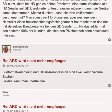
SD nutzt, denn bei HD gab es schon Probleme. Also hätte Vodafone alle
HD Sender auf SD Bandbreite runterschrauben müssen, damit die Geräte
damit klarkommen. Meinst du nicht, dass die Idee vollkommen
bescheuert ist? Man speist ein HD Signal ein, aber weil irgendein
Hersteller einen Implementierungsfehler gemacht hat macht man das nur
mit derselben Bandbreite wie bei den SD Sendern.... Na das erklär mal
den anderen 90% der Kunden, die sich den Pixelmatsch dann anschauen
müssen.
Besserwisser
Insider
Re: ARD wird nicht mehr empfangen
Beitrag
26.05.2026, 03:34
Bildformat/auflösung und Daten-Kompression sind zwei verschiedene
Sachen.
Beides kann man übertreiben.
Flole
Insider
Re: ARD wird nicht mehr empfangen
Beitrag
26.05.2026, 04:12