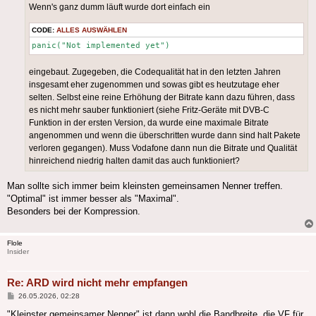
Wenn's ganz dumm läuft wurde dort einfach ein
CODE:
ALLES AUSWÄHLEN
panic("Not implemented yet")
eingebaut. Zugegeben, die Codequalität hat in den letzten Jahren
insgesamt eher zugenommen und sowas gibt es heutzutage eher
selten. Selbst eine reine Erhöhung der Bitrate kann dazu führen, dass
es nicht mehr sauber funktioniert (siehe Fritz-Geräte mit DVB-C
Funktion in der ersten Version, da wurde eine maximale Bitrate
angenommen und wenn die überschritten wurde dann sind halt Pakete
verloren gegangen). Muss Vodafone dann nun die Bitrate und Qualität
hinreichend niedrig halten damit das auch funktioniert?
Man sollte sich immer beim kleinsten gemeinsamen Nenner treffen.
"Optimal" ist immer besser als "Maximal".
Besonders bei der Kompression.
Flole
Insider
Re: ARD wird nicht mehr empfangen
Beitrag
26.05.2026, 02:28
"Kleinster gemeinsamer Nenner" ist dann wohl die Bandbreite, die VF für