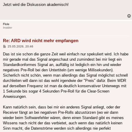
Jetzt wird die Diskussion akademisch!
Flole
Insider
Re: ARD wird nicht mehr empfangen
Beitrag
25.05.2026, 20:46
Das ist sie schon die ganze Zeit weil einfach nur spekuliert wird. Ich habe
mir gerade mal das Signal angeschaut und zumindest bei mir liegt ein
Standardkonformes Signal an, auffällig ist lediglich ein hin und wieder
negatives Pre-Roll bei den Untertiteln (um wenige Millisekunden).
Sicherlich nicht schön, wenn man allerdings das Signal möglichst schnell
durchleiten will dann ist das wohl irgendwie der "Preis" dafür. Beim WDR
auf derselben Frequenz ist man da deutlich konservativer Unterwegs mit
1 Sekunde bis sogar 4 Sekunden Pre-Roll für die Clear-Screen
Anweisungen.
Kann natürlich sein, dass bei mir ein anderes Signal anliegt, oder der
Receiver fängt an bei negativen Pre-Rolls abzustürzen (wo wir dann
wieder beim Softwarefehler wären, denn einen Standard gibt es meines
Wissens nach nicht der das verbietet, auch wenn das natürlich keinen
Sinn macht, die Datenströme werden sich allerdings nie perfekt