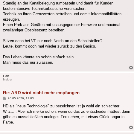
Ständig an der Kanalbelegung rumbasteln und damit für Kunden
kostenintensive Technikerbesuche verursachen.
Technik an ihren Grenzwerten betreiben und damit Inkompatibilitäten
erzeugen.
Einen Park aus Geräten mit unausgegorener Firmware und maximal
zweijähriger Obsoleszenz betreiben.
Sitzen denn bei VF nur noch Nerds an den Schaltstellen?
Leute, kommt doch mal wieder zurück zu den Basics.
Das Leben könnte so schön einfach sein.
Man muss das nur zulassen.
Flole
Insider
Re: ARD wird nicht mehr empfangen
Beitrag
26.05.2026, 11:03
HD als "neue Technologie" zu bezeichnen ist ja wohl ein schlechter
Witz..... Aber ich merke schon, wenn du das zu entscheiden hättest dann
gäbe es ausschließlich analoges Fernsehen, mit etwas Glück sogar in
Farbe.