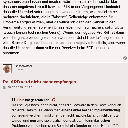
synchronisieren lassen und insofern wäre für mich als Entwickler klar,
dass ein negatives Pre-roll bzw. ein PTS in der Vergangenheit bedeutet,
dass die Untertitel sofort angezeigt werden müssen, was natürlich bei
mehreren Nachrichten, die in "falscher" Reihenfolge ankommen für
Probleme sorgen würden, aber da würde ich dann den Sender in der
Verantwortung sehen so einen Unsinn eben nicht zu machen, dafür gibt's
ja auch keinen technischen Grund). Wenns der negative Pre-Roll ist dann
wird das ganze wieder gelöst sein wenn der "Jubel-Booster" abgeschaltet
wird. Beim ZDF gibt's übrigens aktuell auch negative Pre-Rolls, also wenn
das die Ursache ist dann sollte der Receiver beim ZDF genauso
abstürzen.
Besserwisser
Insider
Re: ARD wird nicht mehr empfangen
Beitrag
26.05.2026, 02:10
Flole
hat geschrieben:
Das heißt ja noch lange nicht, dass die Software in dem Receiver auch
fehlerfrei sein muss. Wenn man einen Fehler bei der Implementierung
von irgendwelchen Funktionen gemacht hat, die bislang nicht genutzt
wurde, und nun wird sie plötzlich genutzt, dann kann das schon
Probleme verursachen (zum Beispiel ein Sender mit dem Namen "..").