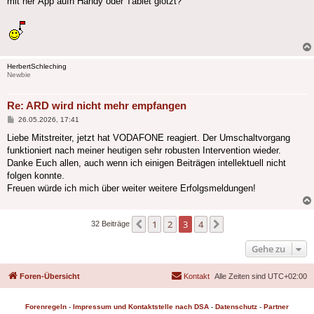
mit ner Äpp aufn Händy oder Täblet glotzt?
HerbertSchleching
Newbie
Re: ARD wird nicht mehr empfangen
Beitrag
26.05.2026, 17:41
Liebe Mitstreiter, jetzt hat VODAFONE reagiert. Der Umschaltvorgang
funktioniert nach meiner heutigen sehr robusten Intervention wieder.
Danke Euch allen, auch wenn ich einigen Beiträgen intellektuell nicht
folgen konnte.
Freuen würde ich mich über weiter weitere Erfolgsmeldungen!
1
2
3
4
Vorherige
Nächste
32 Beiträge
Gehe zu
Foren-Übersicht
Kontakt
Alle Zeiten sind
UTC+02:00
Forenregeln
-
Impressum und Kontaktstelle nach DSA
-
Datenschutz
-
Partner