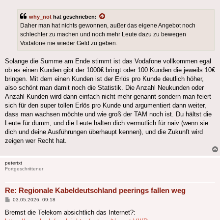
why_not
hat geschrieben:
Daher man hat nichts gewonnen, außer das eigene Angebot noch
schlechter zu machen und noch mehr Leute dazu zu bewegen
Vodafone nie wieder Geld zu geben.
Solange die Summe am Ende stimmt ist das Vodafone vollkommen egal
ob es einen Kunden gibt der 1000€ bringt oder 100 Kunden die jeweils 10€
bringen. Mit dem einen Kunden ist der Erlös pro Kunde deutlich höher,
also schönt man damit noch die Statistik. Die Anzahl Neukunden oder
Anzahl Kunden wird dann einfach nicht mehr genannt sondern man feiert
sich für den super tollen Erlös pro Kunde und argumentiert dann weiter,
dass man wachsen möchte und wie groß der TAM noch ist. Du hältst die
Leute für dumm, und die Leute halten dich vermutlich für naiv (wenn sie
dich und deine Ausführungen überhaupt kennen), und die Zukunft wird
zeigen wer Recht hat.
petertxt
Fortgeschrittener
Re: Regionale Kabeldeutschland peerings fallen weg
Beitrag
03.05.2026, 09:18
Bremst die Telekom absichtlich das Internet?: