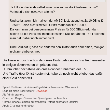
Ja toll - für die Ports selbst -- und wie kommt die Glasfaser da hin?
Verlegt die sich etwa von alleine?
Und selbst wenn ich mal von der AMSIX-Liste ausgehe: 2x 10 GBit/s für
1.350 € -- also nichts mit 500 GBit/s redundant für 1.000 €...
Da kann man bei den genannten Preisen für 500 GBit/s redundant
alleine für die Ports mal mindestens eine Null anhängen - 'ne Faser hat
man dafür aber noch immer nicht.
Und Geld dafür, dass die anderen den Traffic auch annehmen, mal gar
nicht mit einberechnet.
Die Faser ist doch schon da, diese Ports befinden sich in Rechenzentren
in einigen davon wo du eh präsent bist.
Du brauchst höchstens ein cross-connect innerhalb des RZ.
Und Traffic über IX ist kostenfrei, habe da noch nicht erlebet das dafür
einer Geld sehen will.
Speed Probleme mit deinem Gigabit Anschluss unter Windows ?
Lade dir diese Tool runter >
Download
Als Admin starten.
Oben den Regler Connection Speed ganz nach rechts.
Unten Choose Settings auf Windows Default alternative Optimal
Apply Changes und reboot