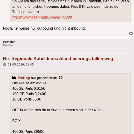
So wie ich das sehe, ist Vodafone nur noch in Frankfurt, Berlin und Wien
an den öffentlichen Peerings dabei. Plus 8 Private peerings zu den
Transitprovidern:
https://www.peeringdb.com/asn/3209
Noch, teilweise nur outbound und nicht inbound.
Pornstar
Newbie
Re: Regionale Kabeldeutschland peerings fallen weg
Beitrag
03.05.2026, 21:45
Edd1ng
hat geschrieben:
Die Preise am AMSIX
400GE Ports 6,615€
100 GE Ports 3,240€
10 GE Ports 650€
DECIX dürfte sich da in etwa einreihen sind leider NDA
BCIX
400GE Ports 3950€