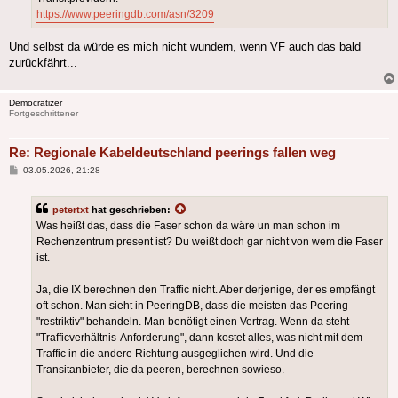
https://www.peeringdb.com/asn/3209
Und selbst da würde es mich nicht wundern, wenn VF auch das bald
zurückfährt...
Democratizer
Fortgeschrittener
Re: Regionale Kabeldeutschland peerings fallen weg
Beitrag
03.05.2026, 21:28
petertxt
hat geschrieben:
Was heißt das, dass die Faser schon da wäre un man schon im
Rechenzentrum present ist? Du weißt doch gar nicht von wem die Faser
ist.
Ja, die IX berechnen den Traffic nicht. Aber derjenige, der es empfängt
oft schon. Man sieht in PeeringDB, dass die meisten das Peering
"restriktiv" behandeln. Man benötigt einen Vertrag. Wenn da steht
"Trafficverhältnis-Anforderung", dann kostet alles, was nicht mit dem
Traffic in die andere Richtung ausgeglichen wird. Und die
Transitanbieter, die da peeren, berechnen sowieso.