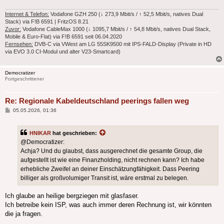
Internet & Telefon:
Vodafone GZH 250 (↓ 273,9 Mbit/s / ↑ 52,5 Mbit/s, natives Dual
Stack) via F!B 6591 | FritzOS 8.21
Zuvor:
Vodafone CableMax 1000 (↓ 1095,7 Mbit/s / ↑ 54,8 Mbit/s, natives Dual Stack,
Mobile & Euro-Flat) via F!B 6591 seit 06.04.2020
Fernsehen:
DVB-C via VWest am LG 55SK9500 mit IPS-FALD-Display (Private in HD
via EVO 3.0 CI-Modul und alter V23-Smartcard)
Democratizer
Fortgeschrittener
Re: Regionale Kabeldeutschland peerings fallen weg
Beitrag
05.05.2026, 01:36
HNIKAR
hat geschrieben:
@Democratizer:
Achja? Und du glaubst, dass ausgerechnet die gesamte Group, die
aufgestellt ist wie eine Finanzholding, nicht rechnen kann? Ich habe
erhebliche Zweifel an deiner Einschätzungfähigkeit. Dass Peering
billiger als großvolumiger Transit ist, wäre erstmal zu belegen.
Ich glaube an heilige bergziegen mit glasfaser.
Ich betreibe kein ISP, was auch immer deren Rechnung ist, wir könnten
die ja fragen.