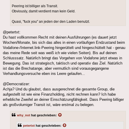
Peering ist billiger als Transit.
Obviously, damit verdient man kein Geld.
Quasi, "fuck you" an jeden der den Laden benutzt.
@petertxt:
Du hast vollkommen Recht mit deinen Ausführungen (es dauert jetzt
Wochen/Monate, bis sich das alles in einen vorläufigen Endzustand beim
Vodafone-/Internet.link-Peering hingerüttelt und hingeschüttelt hat - genau
das meine Rede seit was weiß ich wie vielen Seiten). Bis auf deinen
Schlusssatz. Natürlich bringt das Vorgehen von Vodafone jetzt etwas in
Bewegung. Das ist strategisch, taktisch und operativ das Ziel. Natürlich
ist das die Brechatange, aber vermutlich sind vorausgegangene
Verhandlungsversuche eben ins Leere gelaufen...
@Democratizer:
Achja? Und du glaubst, dass ausgerechnet die gesamte Group, die
aufgestellt ist wie eine Finanzholding, nicht rechnen kann? Ich habe
erhebliche Zweifel an deiner Einschätzungfähigkeit. Dass Peering billiger
als großvolumiger Transit ist, wäre erstmal zu belegen.
why_not
hat geschrieben:
petertxt
hat geschrieben: