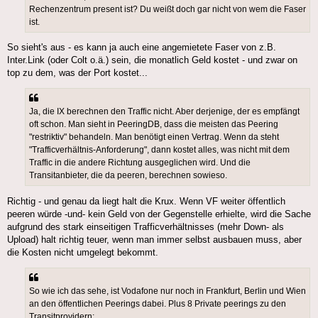
Rechenzentrum present ist? Du weißt doch gar nicht von wem die Faser
ist.
So sieht's aus - es kann ja auch eine angemietete Faser von z.B.
Inter.Link (oder Colt o.ä.) sein, die monatlich Geld kostet - und zwar on
top zu dem, was der Port kostet...
Ja, die IX berechnen den Traffic nicht. Aber derjenige, der es empfängt
oft schon. Man sieht in PeeringDB, dass die meisten das Peering
"restriktiv" behandeln. Man benötigt einen Vertrag. Wenn da steht
"Trafficverhältnis-Anforderung", dann kostet alles, was nicht mit dem
Traffic in die andere Richtung ausgeglichen wird. Und die
Transitanbieter, die da peeren, berechnen sowieso.
Richtig - und genau da liegt halt die Krux. Wenn VF weiter öffentlich
peeren würde -und- kein Geld von der Gegenstelle erhielte, wird die Sache
aufgrund des stark einseitigen Trafficverhältnisses (mehr Down- als
Upload) halt richtig teuer, wenn man immer selbst ausbauen muss, aber
die Kosten nicht umgelegt bekommt.
So wie ich das sehe, ist Vodafone nur noch in Frankfurt, Berlin und Wien
an den öffentlichen Peerings dabei. Plus 8 Private peerings zu den
Transitprovidern: