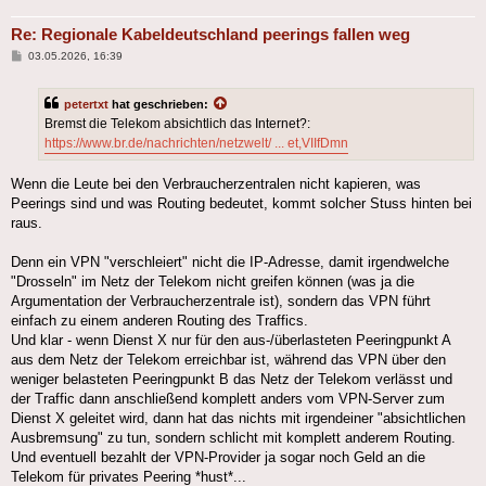
Re: Regionale Kabeldeutschland peerings fallen weg
Beitrag
03.05.2026, 16:39
petertxt
hat geschrieben:
Bremst die Telekom absichtlich das Internet?:
https://www.br.de/nachrichten/netzwelt/ ... et,VIIfDmn
Wenn die Leute bei den Verbraucherzentralen nicht kapieren, was
Peerings sind und was Routing bedeutet, kommt solcher Stuss hinten bei
raus.
Denn ein VPN "verschleiert" nicht die IP-Adresse, damit irgendwelche
"Drosseln" im Netz der Telekom nicht greifen können (was ja die
Argumentation der Verbraucherzentrale ist), sondern das VPN führt
einfach zu einem anderen Routing des Traffics.
Und klar - wenn Dienst X nur für den aus-/überlasteten Peeringpunkt A
aus dem Netz der Telekom erreichbar ist, während das VPN über den
weniger belasteten Peeringpunkt B das Netz der Telekom verlässt und
der Traffic dann anschließend komplett anders vom VPN-Server zum
Dienst X geleitet wird, dann hat das nichts mit irgendeiner "absichtlichen
Ausbremsung" zu tun, sondern schlicht mit komplett anderem Routing.
Und eventuell bezahlt der VPN-Provider ja sogar noch Geld an die
Telekom für privates Peering *hust*...