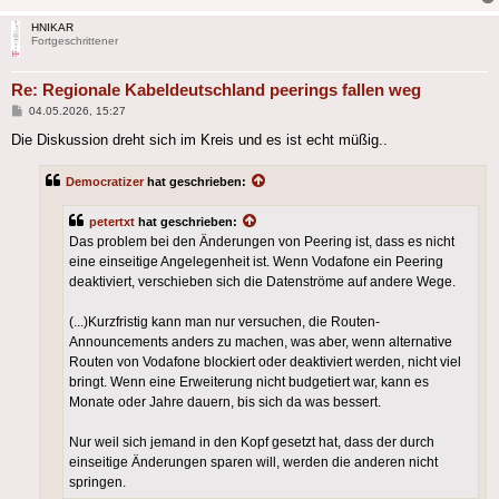
HNIKAR
Fortgeschrittener
Re: Regionale Kabeldeutschland peerings fallen weg
Beitrag
04.05.2026, 15:27
Die Diskussion dreht sich im Kreis und es ist echt müßig..
Democratizer
hat geschrieben:
petertxt
hat geschrieben:
Das problem bei den Änderungen von Peering ist, dass es nicht
eine einseitige Angelegenheit ist. Wenn Vodafone ein Peering
deaktiviert, verschieben sich die Datenströme auf andere Wege.
(...)Kurzfristig kann man nur versuchen, die Routen-
Announcements anders zu machen, was aber, wenn alternative
Routen von Vodafone blockiert oder deaktiviert werden, nicht viel
bringt. Wenn eine Erweiterung nicht budgetiert war, kann es
Monate oder Jahre dauern, bis sich da was bessert.
Nur weil sich jemand in den Kopf gesetzt hat, dass der durch
einseitige Änderungen sparen will, werden die anderen nicht
springen.