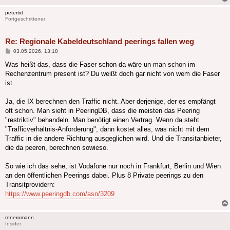
petertxt
Fortgeschrittener
Re: Regionale Kabeldeutschland peerings fallen weg
Beitrag
03.05.2026, 13:18
Was heißt das, dass die Faser schon da wäre un man schon im
Rechenzentrum present ist? Du weißt doch gar nicht von wem die Faser
ist.
Ja, die IX berechnen den Traffic nicht. Aber derjenige, der es empfängt
oft schon. Man sieht in PeeringDB, dass die meisten das Peering
"restriktiv" behandeln. Man benötigt einen Vertrag. Wenn da steht
"Trafficverhältnis-Anforderung", dann kostet alles, was nicht mit dem
Traffic in die andere Richtung ausgeglichen wird. Und die Transitanbieter,
die da peeren, berechnen sowieso.
So wie ich das sehe, ist Vodafone nur noch in Frankfurt, Berlin und Wien
an den öffentlichen Peerings dabei. Plus 8 Private peerings zu den
Transitprovidern:
https://www.peeringdb.com/asn/3209
reneromann
Insider