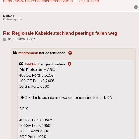
https://www.br.de/nachrichten/netzwelt/ ... et,VIIfDmn
Edd1ng
Kabelexperte
Re: Regionale Kabeldeutschland peerings fallen weg
Beitrag
03.05.2026, 12:02
reneromann
hat geschrieben:
Edd1ng
hat geschrieben:
Die Preise am AMSIX
400GE Ports 6,615€
100 GE Ports 3,240€
10 GE Ports 650€
DECIX dürfte sich da in etwa einreihen sind leider NDA
BCIX
400GE Ports 3950€
100GE Ports 1950€
10 GE Ports 400€
2GE Ports 100€