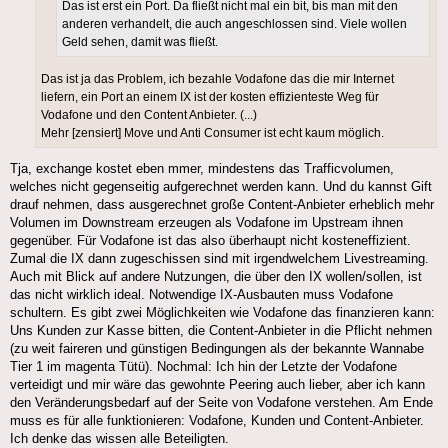
Das ist erst ein Port. Da fließt nicht mal ein bit, bis man mit den
anderen verhandelt, die auch angeschlossen sind. Viele wollen
Geld sehen, damit was fließt.
Das ist ja das Problem, ich bezahle Vodafone das die mir Internet
liefern, ein Port an einem IX ist der kosten effizienteste Weg für
Vodafone und den Content Anbieter. (...)
Mehr [zensiert] Move und Anti Consumer ist echt kaum möglich.
Tja, exchange kostet eben mmer, mindestens das Trafficvolumen,
welches nicht gegenseitig aufgerechnet werden kann. Und du kannst Gift
drauf nehmen, dass ausgerechnet große Content-Anbieter erheblich mehr
Volumen im Downstream erzeugen als Vodafone im Upstream ihnen
gegenüber. Für Vodafone ist das also überhaupt nicht kosteneffizient.
Zumal die IX dann zugeschissen sind mit irgendwelchem Livestreaming.
Auch mit Blick auf andere Nutzungen, die über den IX wollen/sollen, ist
das nicht wirklich ideal. Notwendige IX-Ausbauten muss Vodafone
schultern. Es gibt zwei Möglichkeiten wie Vodafone das finanzieren kann:
Uns Kunden zur Kasse bitten, die Content-Anbieter in die Pflicht nehmen
(zu weit faireren und günstigen Bedingungen als der bekannte Wannabe
Tier 1 im magenta Tütü). Nochmal: Ich hin der Letzte der Vodafone
verteidigt und mir wäre das gewohnte Peering auch lieber, aber ich kann
den Veränderungsbedarf auf der Seite von Vodafone verstehen. Am Ende
muss es für alle funktionieren: Vodafone, Kunden und Content-Anbieter.
Ich denke das wissen alle Beteiligten.