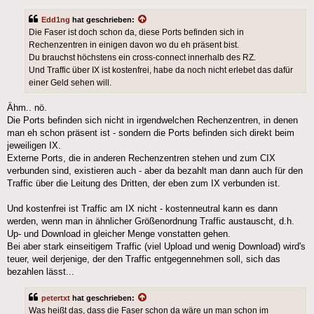
Edd1ng
hat geschrieben:
Die Faser ist doch schon da, diese Ports befinden sich in
Rechenzentren in einigen davon wo du eh präsent bist.
Du brauchst höchstens ein cross-connect innerhalb des RZ.
Und Traffic über IX ist kostenfrei, habe da noch nicht erlebet das dafür
einer Geld sehen will.
Ähm.. nö.
Die Ports befinden sich nicht in irgendwelchen Rechenzentren, in denen
man eh schon präsent ist - sondern die Ports befinden sich direkt beim
jeweiligen IX.
Externe Ports, die in anderen Rechenzentren stehen und zum CIX
verbunden sind, existieren auch - aber da bezahlt man dann auch für den
Traffic über die Leitung des Dritten, der eben zum IX verbunden ist.
Und kostenfrei ist Traffic am IX nicht - kostenneutral kann es dann
werden, wenn man in ähnlicher Größenordnung Traffic austauscht, d.h.
Up- und Download in gleicher Menge vonstatten gehen.
Bei aber stark einseitigem Traffic (viel Upload und wenig Download) wird's
teuer, weil derjenige, der den Traffic entgegennehmen soll, sich das
bezahlen lässt...
petertxt
hat geschrieben:
Was heißt das, dass die Faser schon da wäre un man schon im