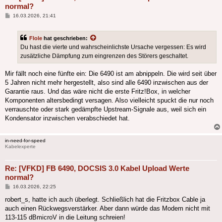
normal?
Beitrag
16.03.2026, 21:41
Flole
hat geschrieben:
Du hast die vierte und wahrscheinlichste Ursache vergessen: Es wird
zusätzliche Dämpfung zum eingrenzen des Störers geschaltet.
Mir fällt noch eine fünfte ein: Die 6490 ist am abnippeln. Die wird seit über
5 Jahren nicht mehr hergestellt, also sind alle 6490 inzwischen aus der
Garantie raus. Und das wäre nicht die erste Fritz!Box, in welcher
Komponenten altersbedingt versagen. Also vielleicht spuckt die nur noch
verrauschte oder stark gedämpfte Upstream-Signale aus, weil sich ein
Kondensator inzwischen verabschiedet hat.
in-need-for-speed
Kabelexperte
Re: [VFKD] FB 6490, DOCSIS 3.0 Kabel Upload Werte
normal?
Beitrag
16.03.2026, 22:25
robert_s, hatte ich auch überlegt. Schließlich hat die Fritzbox Cable ja
auch einen Rückwegsverstärker. Aber dann würde das Modem nicht mit
113-115 dBmicroV in die Leitung schreien!