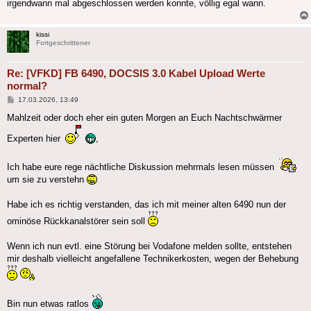
irgendwann mal abgeschlossen werden konnte, völlig egal wann.
kissi
Fortgeschrittener
Re: [VFKD] FB 6490, DOCSIS 3.0 Kabel Upload Werte
normal?
Beitrag
17.03.2026, 13:49
Mahlzeit oder doch eher ein guten Morgen an Euch Nachtschwärmer
Experten hier
,
Ich habe eure rege nächtliche Diskussion mehrmals lesen müssen
um sie zu verstehn
Habe ich es richtig verstanden, das ich mit meiner alten 6490 nun der
ominöse Rückkanalstörer sein soll
Wenn ich nun evtl. eine Störung bei Vodafone melden sollte, entstehen
mir deshalb vielleicht angefallene Technikerkosten, wegen der Behebung
Bin nun etwas ratlos