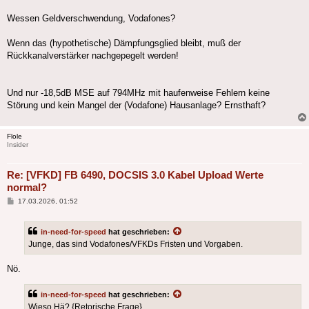
Wessen Geldverschwendung, Vodafones?
Wenn das (hypothetische) Dämpfungsglied bleibt, muß der
Rückkanalverstärker nachgepegelt werden!
Und nur -18,5dB MSE auf 794MHz mit haufenweise Fehlern keine
Störung und kein Mangel der (Vodafone) Hausanlage? Ernsthaft?
Flole
Insider
Re: [VFKD] FB 6490, DOCSIS 3.0 Kabel Upload Werte
normal?
Beitrag
17.03.2026, 01:52
in-need-for-speed
hat geschrieben:
Junge, das sind Vodafones/VFKDs Fristen und Vorgaben.
Nö.
in-need-for-speed
hat geschrieben:
Wieso Hä? {Retorische Frage}