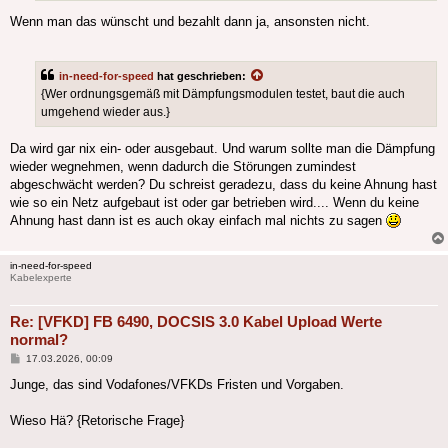
Wenn man das wünscht und bezahlt dann ja, ansonsten nicht.
in-need-for-speed
hat geschrieben:
{Wer ordnungsgemäß mit Dämpfungsmodulen testet, baut die auch
umgehend wieder aus.}
Da wird gar nix ein- oder ausgebaut. Und warum sollte man die Dämpfung
wieder wegnehmen, wenn dadurch die Störungen zumindest
abgeschwächt werden? Du schreist geradezu, dass du keine Ahnung hast
wie so ein Netz aufgebaut ist oder gar betrieben wird.... Wenn du keine
Ahnung hast dann ist es auch okay einfach mal nichts zu sagen
in-need-for-speed
Kabelexperte
Re: [VFKD] FB 6490, DOCSIS 3.0 Kabel Upload Werte
normal?
Beitrag
17.03.2026, 00:09
Junge, das sind Vodafones/VFKDs Fristen und Vorgaben.
Wieso Hä? {Retorische Frage}