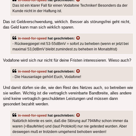
Das ist ein klarer Fall für einen Vodafone Techniker! Besonders da der
Kunde nicht in der Haftung ist.
Das ist Geldverschwendung, wirklich. Besser als störungsfrei geht nicht,
das Geld kann man sich wirklich sparen.
in-need-for-speed
hat geschrieben:
- Rückwegpegel mit 53-55dBmV = sofort zu beheben (wenn er jetzt bei
maximal 53,0dBmV bleibt zumindest zu beheben in Monatsfrist)
Vodafone wird sich nur nicht für deine Fristen interessieren. Wieso auch?
in-need-for-speed
hat geschrieben:
- Die Hausanlage gehört Euch, Vodafone!
Und damit dürfen sie die, wie den Rest des Netzes auch, so betreiben wie
sie wollen. Wichtig ist die vertraglich vereinbarte Bandbreite, alles andere
sind keine vertraglich geschuldeten Leistungen und müssen dann
gesondert bezahlt werden.
in-need-for-speed
hat geschrieben:
Natürlich könnte es sein, daß die Störung auf 794Mhz schon immer da
waren {=Baufehler} und (laut Protokoll) nur nie getested wurden. Aber
deswegen muß er trotzdem umgehend behoben werden!