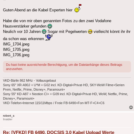
Guten Abend an die Kabel Experten hier
Habe die von mir oben genannten Fotos zu den zwei Vodafone
Hausverstärker gefunden
Neulich vor 10 Jahren
Sogar mit Pegelwerten
vielleicht könnt ihr ihr
da schon was erkennen
IMG_1704.jpeg
IMG_1705.jpeg
IMG_1706.jpeg
Du hast keine ausreichende Berechtigung, um die Dateianhänge dieses Beitrags
anzusehen.
VKD-Bärlin 862 MHz - Vollausgebaut
Sony 65" XR-A90J + U*M + G02 incl. KD-Digital+Privat-HD, SKY-WoW Filme+Serien
Prem, Netflix, Prime, Disney+, Paramount+
Sony 55" KD-A87 + Neotion CI+ + G09 incl. KD-Digital+Privat-HD, WoW, Netflix, Prime,
Disney+, Paramount+
VKD-Telefon+Internet 115/11Mbps / Freie FB-6490+Fon-MT-F+C4+C6
robert_s
Insider
Re: [VFKD] FB 6490, DOCSIS 3.0 Kabel Upload Werte