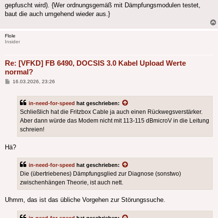
gepfuscht wird). {Wer ordnungsgemäß mit Dämpfungsmodulen testet,
baut die auch umgehend wieder aus.}
Flole
Insider
Re: [VFKD] FB 6490, DOCSIS 3.0 Kabel Upload Werte
normal?
Beitrag
16.03.2026, 23:26
in-need-for-speed
hat geschrieben:
Schließlich hat die Fritzbox Cable ja auch einen Rückwegsverstärker.
Aber dann würde das Modem nicht mit 113-115 dBmicroV in die Leitung
schreien!
Hä?
in-need-for-speed
hat geschrieben:
Die (übertriebenes) Dämpfungsglied zur Diagnose (sonstwo)
zwischenhängen Theorie, ist auch nett.
Uhmm, das ist das übliche Vorgehen zur Störungssuche.
in-need-for-speed
hat geschrieben: