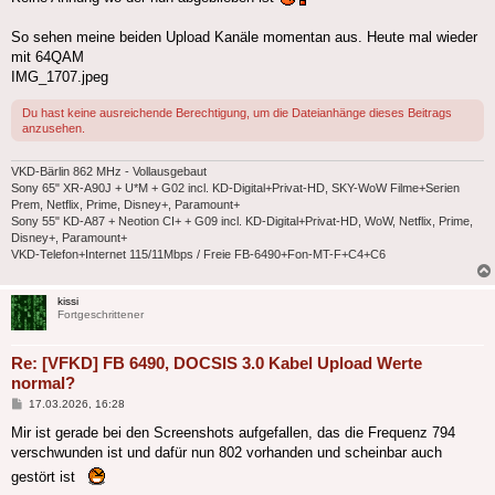
So sehen meine beiden Upload Kanäle momentan aus. Heute mal wieder
mit 64QAM
IMG_1707.jpeg
Du hast keine ausreichende Berechtigung, um die Dateianhänge dieses Beitrags
anzusehen.
VKD-Bärlin 862 MHz - Vollausgebaut
Sony 65" XR-A90J + U*M + G02 incl. KD-Digital+Privat-HD, SKY-WoW Filme+Serien
Prem, Netflix, Prime, Disney+, Paramount+
Sony 55" KD-A87 + Neotion CI+ + G09 incl. KD-Digital+Privat-HD, WoW, Netflix, Prime,
Disney+, Paramount+
VKD-Telefon+Internet 115/11Mbps / Freie FB-6490+Fon-MT-F+C4+C6
kissi
Fortgeschrittener
Re: [VFKD] FB 6490, DOCSIS 3.0 Kabel Upload Werte
normal?
Beitrag
17.03.2026, 16:28
Mir ist gerade bei den Screenshots aufgefallen, das die Frequenz 794
verschwunden ist und dafür nun 802 vorhanden und scheinbar auch
gestört ist