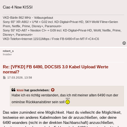
Ciao 4 Now KISSI
VKD-Bärlin 862 MHz - Vollausgebaut
Sony 65" XR-A90J + U*M + G02 incl. KD-Digital+Privat-HD, SKY-WoW Filme+Serien
Prem, Netflix, Prime, Disney+, Paramount+
Sony 55" KD-A87 + Neotion CI+ + G09 incl. KD-Digital+Privat-HD, WoW, Netflix, Prime,
Disney+, Paramount+
VKD-Telefon+Internet 115/11Mbps / Freie FB-6490+Fon-MT-F+C4+C6
robert_s
Insider
Re: [VFKD] FB 6490, DOCSIS 3.0 Kabel Upload Werte
normal?
Beitrag
17.03.2026, 13:58
kissi
hat geschrieben:
Habe ich es richtig verstanden, das ich mit meiner alten 6490 nun der
ominöse Rückkanalstörer sein soll
Das wäre zumindest eine Möglichkeit. Hast du vielleicht die Möglichkeit,
testweise ein anderes Kabelmodem bei dir anzuschließen, oder deine
6490 woanders (nicht in der direkten Nachbarschaft) anzuschließen,