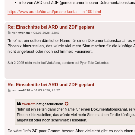
info von ARD und ZDF (gemeinsamer linearer Dokumentationskana
https://www.ard.de/die-ard/presse-konta ... n-100.html
Re: Einschnitte bei ARD und ZDF geplant
Beitrag
von
twen-fm
»
04.03.2026, 22:47
"Info" ist ein selten dämlicher Name für einen Dokumentationskanal, es
Phoenix hinzustellen, das würde viel mehr Sinn machen für die künftige 
nicht angefasst oder noch schlimmer: Fusioniert.
Seit 2-2025 nicht mehr bei Vodafone, sondern bei Pyur Tele Columbus!
Re: Einschnitte bei ARD und ZDF geplant
Beitrag
von
andi410
»
04.03.2026, 23:22
twen-fm
hat geschrieben:
"Info" ist ein selten dämlicher Name für einen Dokumentationskanal, es
Phoenix hinzustellen, das würde viel mehr Sinn machen für die künftige
angefasst oder noch schlimmer: Fusioniert.
Da wäre "info 24" paar Gramm besser. Aber vielleicht gibt es noch einen