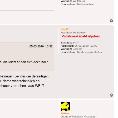
Wohnort:
Wolfsburg
Bundesland:
Niedersachsen
Na
ob
cka82
Helpdesk-Mitarbeiter
Beiträge:
3407
Registriert:
06.01.2020, 10:59
05.03.2026, 13:37
Wohnort:
Geldern
Bundesland:
Nordrhein-Westfalen
. Vielleicht ändert sich doch noch
die neuen Sender die derzeitigen
er Name wahrscheinlich eh
uschauer verstehen, was WELT
Na
ob
Heiner
Gründer/Helpdesk-Mitarbeiter