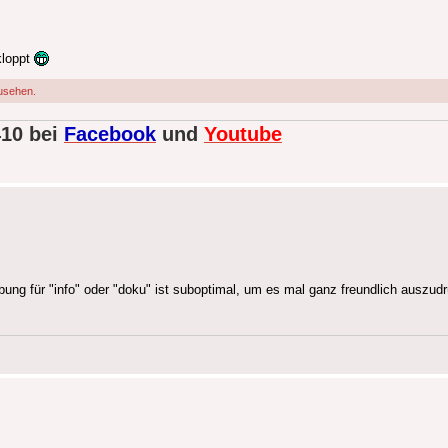
kloppt
usehen.
410 bei
Facebook
und
Youtube
g für "info" oder "doku" ist suboptimal, um es mal ganz freundlich auszudrü