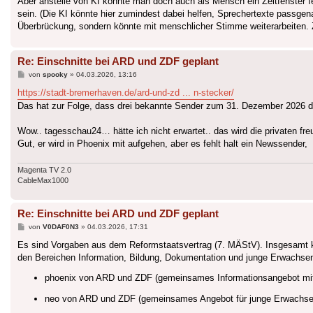
Aber anstelle von KI könnte man doch auch als Mensch ein Zeitfenster 
sein. (Die KI könnte hier zumindest dabei helfen, Sprechertexte passgen
Überbrückung, sondern könnte mit menschlicher Stimme weiterarbeiten.
Re: Einschnitte bei ARD und ZDF geplant
Beitrag
von
spooky
»
04.03.2026, 13:16
https://stadt-bremerhaven.de/ard-und-zd ... n-stecker/
Das hat zur Folge, dass drei bekannte Sender zum 31. Dezember 2026 de
Wow.. tagesschau24… hätte ich nicht erwartet.. das wird die privaten fr
Gut, er wird in Phoenix mit aufgehen, aber es fehlt halt ein Newssender,
Magenta TV 2.0
CableMax1000
Re: Einschnitte bei ARD und ZDF geplant
Beitrag
von
V0DAF0N3
»
04.03.2026, 17:31
Es sind Vorgaben aus dem Reformstaatsvertrag (7. MÄStV). Insgesamt ke
den Bereichen Information, Bildung, Dokumentation und junge Erwachse
phoenix von ARD und ZDF (gemeinsames Informationsangebot mit 
neo von ARD und ZDF (gemeinsames Angebot für junge Erwachse