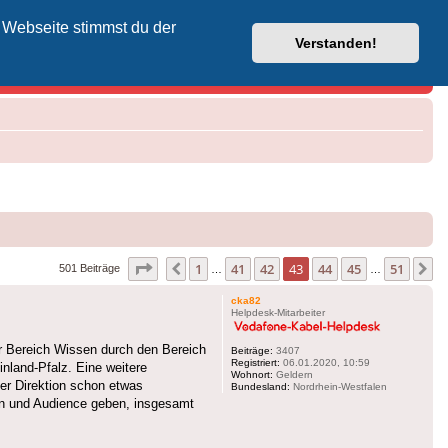
 Webseite stimmst du der
Vodafone-Kabel-Helpdesk
Verstanden!
Seite
43
von
51
1
41
42
43
44
45
51
Vorherige
N
501 Beiträge
…
…
cka82
Helpdesk-Mitarbeiter
r Bereich Wissen durch den Bereich
Beiträge:
3407
Registriert:
06.01.2020, 10:59
nland-Pfalz. Eine weitere
Wohnort:
Geldern
er Direktion schon etwas
Bundesland:
Nordrhein-Westfalen
ion und Audience geben, insgesamt