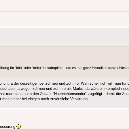
ng für "info" oder "doku" ist suboptimal, um es mal ganz freundlich auszudrücken
icht ja der derzeitigen bei zdf neo und zdf info. Wahrscheinlich will man für 
Zuschauer ja wegen zdf neo und zdf info als Marke, da wäre ein komplett neu
 hat man dann auch den Zusatz "Nachrichtensender" zugefügt , damit die Z
 man sicher bei einigen noch zusätzliche Verwirrung.
mbesserung