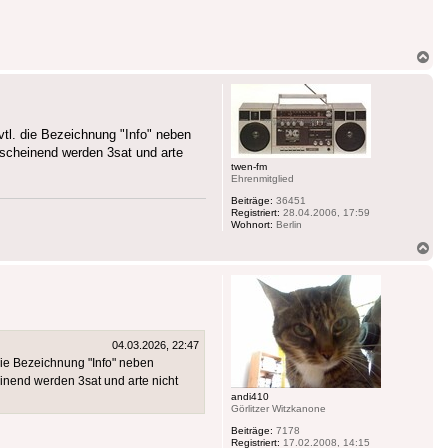
Na
ob
vtl. die Bezeichnung "Info" neben
nscheinend werden 3sat und arte
twen-fm
Ehrenmitglied
Beiträge:
36451
Registriert:
28.04.2006, 17:59
Wohnort:
Berlin
Na
ob
04.03.2026, 22:47
die Bezeichnung "Info" neben
einend werden 3sat und arte nicht
andi410
Görlitzer Witzkanone
Beiträge:
7178
Registriert:
17.02.2008, 14:15