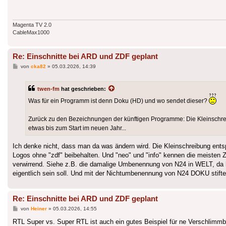
Magenta TV 2.0
CableMax1000
Re: Einschnitte bei ARD und ZDF geplant
Beitrag
von
cka82
»
05.03.2026, 14:39
twen-fm
hat geschrieben:
Was für ein Programm ist denn Doku (HD) und wo sendet dieser?
Zurück zu den Bezeichnungen der künftigen Programme: Die Kleinschreibu
etwas bis zum Start im neuen Jahr...
Ich denke nicht, dass man da was ändern wird. Die Kleinschreibung entspr
Logos ohne "zdf" beibehalten. Und "neo" und "info" kennen die meisten 
verwirrend. Siehe z.B. die damalige Umbenennung von N24 in WELT, da
eigentlich sein soll. Und mit der Nichtumbenennung von N24 DOKU stiftet
Re: Einschnitte bei ARD und ZDF geplant
Beitrag
von
Heiner
»
05.03.2026, 14:55
RTL Super vs. Super RTL ist auch ein gutes Beispiel für ne Verschlim