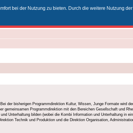
fort bei der Nutzung zu bieten. Durch die weitere Nutzung der
izielles Vodafone-Kabel-Forum
unkt für Kabelkunden von Vodafone - von Kunden für Kunden
ei der bisherigen Programmdirektion Kultur, Wissen, Junge Formate wird de
ner gemeinsamen Programmdirektion mit den Bereichen Gesellschaft und Rhei
nd Unterhaltung bilden (wobei die Kombi Information und Unterhaltung in ein
 Direktion Technik und Produktion und die Direktion Organisation, Administrat