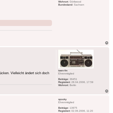
Wohnort:
Görliwood
Bundesland:
Sachsen
Na
ob
twen-fm
cken. Vielleicht ändert sich doch
Ehrenmitglied
Beiträge:
36451
Registriert:
28.04.2006, 17:59
Wohnort:
Berlin
Na
ob
spooky
Ehrenmitglied
Beiträge:
13975
Registriert:
02.06.2006, 11:20