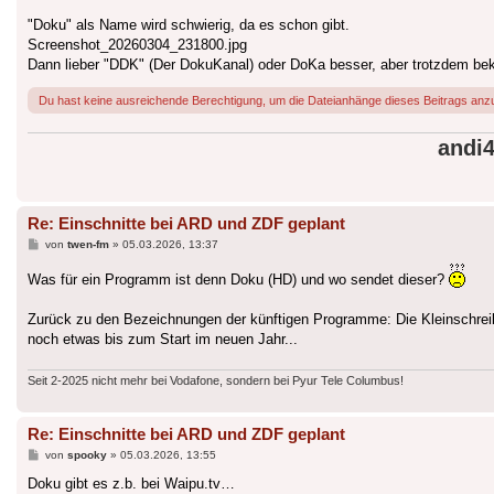
"Doku" als Name wird schwierig, da es schon gibt.
Screenshot_20260304_231800.jpg
Dann lieber "DDK" (Der DokuKanal) oder DoKa besser, aber trotzdem be
Du hast keine ausreichende Berechtigung, um die Dateianhänge dieses Beitrags anz
andi
Re: Einschnitte bei ARD und ZDF geplant
Beitrag
von
twen-fm
»
05.03.2026, 13:37
Was für ein Programm ist denn Doku (HD) und wo sendet dieser?
Zurück zu den Bezeichnungen der künftigen Programme: Die Kleinschreibun
noch etwas bis zum Start im neuen Jahr...
Seit 2-2025 nicht mehr bei Vodafone, sondern bei Pyur Tele Columbus!
Re: Einschnitte bei ARD und ZDF geplant
Beitrag
von
spooky
»
05.03.2026, 13:55
Doku gibt es z.b. bei Waipu.tv…