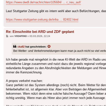
https://www.dwdl.de/nachrichten/105684/ ... r_neu_auf/
Laut Stuttgarter Zeitung gibt es intern wohl aber auch Befürchtungen, 
https://www.stuttgarter-zeitung.de/inha ... 82402.html
Re: Einschnitte bei ARD und ZDF geplant
Beitrag
von
V0DAF0N3
»
03.03.2026, 22:24
cka82
hat geschrieben:
Bei Wetter- und Verkehrsmeldungen kann man ja auch nicht so viel ver
Ich habe gerade mal reingehört in die neue KI-Welt der ARD im Radio un
einheitliche Länge zusammen und nutzt dazu die jeweils regional vorli
redundante Angaben zu den Abrufmöglichkeiten der Meldungen und Hinweise
immer die Kennzeichnung.
A propos verkehrt machen:
Ganz perfekt ist das System allerdings (noch) nicht. Beim Wetter für d
fehlerbehaftet ist, ist allgemein klar. Aber von Beiträgen der Allgemein
bekommen. Wem nützt denn eine solche falsche Aussage? Dann lieber auf
richtig unnötig. Wenn man als Hörer also jetzt immer noch jede Aussage