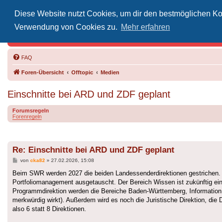
Diese Website nutzt Cookies, um dir den bestmöglichen Kom
Inoff
Verwendung von Cookies zu.
Mehr erfahren
Der Treffp
FAQ
Foren-Übersicht
Offtopic
Medien
Einschnitte bei ARD und ZDF geplant
Forumsregeln
Forenregeln
Re: Einschnitte bei ARD und ZDF geplant
Beitrag
von
cka82
»
27.02.2026, 15:08
Beim SWR werden 2027 die beiden Landessenderdirektionen gestrichen. B
Portfoliomanagement ausgetauscht. Der Bereich Wissen ist zukünftig ei
Programmdirektion werden die Bereiche Baden-Württemberg, Information u
merkwürdig wirkt). Außerdem wird es noch die Juristische Direktion, die
also 6 statt 8 Direktionen.