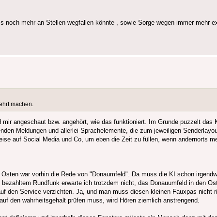
dass noch mehr an Stellen wegfallen könnte , sowie Sorge wegen immer mehr ex
kehrt machen.
d mir angeschaut bzw. angehört, wie das funktioniert. Im Grunde puzzelt das
egenden Meldungen und allerlei Sprachelemente, die zum jeweiligen Senderla
 auf Social Media und Co, um eben die Zeit zu füllen, wenn andernorts mehr 
en Osten war vorhin die Rede von "Donaumfeld". Da muss die KI schon irgend
heit bezahltem Rundfunk erwarte ich trotzdem nicht, das Donauumfeld in den Os
 den Service verzichten. Ja, und man muss diesen kleinen Fauxpas nicht rie
 auf den wahrheitsgehalt prüfen muss, wird Hören ziemlich anstrengend.