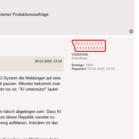
terner Produktionsaufträge.
Na
ob
V0DAF0N3
Kabelfreak
25.02.2026, 13:18
Beiträge:
1604
Registriert:
26.02.2020, 21:54
 KI-System die Meldungen auf eine
yout passen. Mitunter bekommt man
los ist. "KI unterstützt" lautet
wo falsch abgebogen sein. Dass KI
ten dieser Republik verortet zu
sig aufblasen, trotzdem ist das