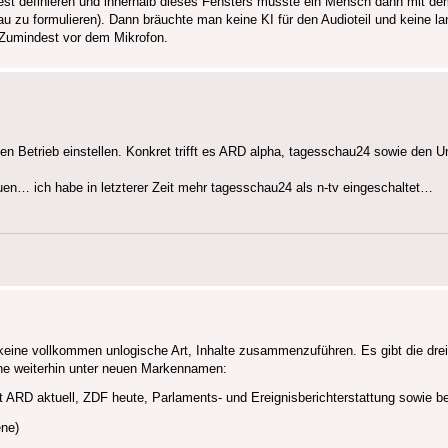
fest definieren und innerhalb dieses Fensters müsste ein Mensch dann mit d
au zu formulieren). Dann bräuchte man keine KI für den Audioteil und keine 
 Zumindest vor dem Mikrofon.
n Betrieb einstellen. Konkret trifft es ARD alpha, tagesschau24 sowie den 
euen… ich habe in letzterer Zeit mehr tagesschau24 als n-tv eingeschaltet…
ine vollkommen unlogische Art, Inhalte zusammenzuführen. Es gibt die drei
ne weiterhin unter neuen Markennamen:
ARD aktuell, ZDF heute, Parlaments- und Ereignisberichterstattung sowie 
ne)