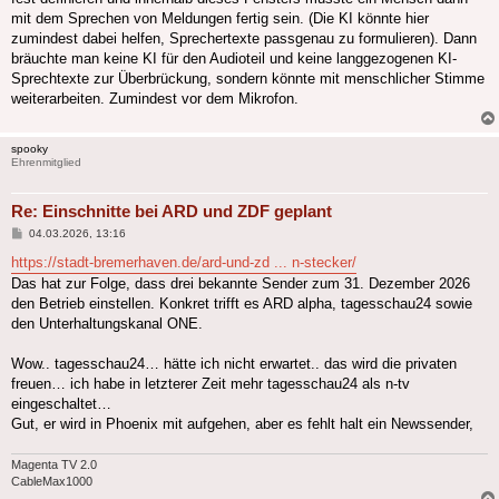
mit dem Sprechen von Meldungen fertig sein. (Die KI könnte hier
zumindest dabei helfen, Sprechertexte passgenau zu formulieren). Dann
bräuchte man keine KI für den Audioteil und keine langgezogenen KI-
Sprechtexte zur Überbrückung, sondern könnte mit menschlicher Stimme
weiterarbeiten. Zumindest vor dem Mikrofon.
spooky
Ehrenmitglied
Re: Einschnitte bei ARD und ZDF geplant
Beitrag
04.03.2026, 13:16
https://stadt-bremerhaven.de/ard-und-zd ... n-stecker/
Das hat zur Folge, dass drei bekannte Sender zum 31. Dezember 2026
den Betrieb einstellen. Konkret trifft es ARD alpha, tagesschau24 sowie
den Unterhaltungskanal ONE.
Wow.. tagesschau24… hätte ich nicht erwartet.. das wird die privaten
freuen… ich habe in letzterer Zeit mehr tagesschau24 als n-tv
eingeschaltet…
Gut, er wird in Phoenix mit aufgehen, aber es fehlt halt ein Newssender,
Magenta TV 2.0
CableMax1000