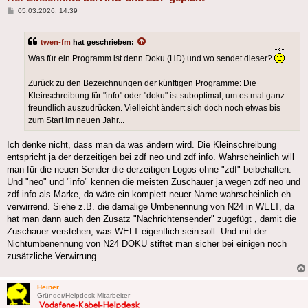
Beitrag
05.03.2026, 14:39
twen-fm
hat geschrieben:
Was für ein Programm ist denn Doku (HD) und wo sendet dieser?
Zurück zu den Bezeichnungen der künftigen Programme: Die
Kleinschreibung für "info" oder "doku" ist suboptimal, um es mal ganz
freundlich auszudrücken. Vielleicht ändert sich doch noch etwas bis
zum Start im neuen Jahr...
Ich denke nicht, dass man da was ändern wird. Die Kleinschreibung
entspricht ja der derzeitigen bei zdf neo und zdf info. Wahrscheinlich will
man für die neuen Sender die derzeitigen Logos ohne "zdf" beibehalten.
Und "neo" und "info" kennen die meisten Zuschauer ja wegen zdf neo und
zdf info als Marke, da wäre ein komplett neuer Name wahrscheinlich eh
verwirrend. Siehe z.B. die damalige Umbenennung von N24 in WELT, da
hat man dann auch den Zusatz "Nachrichtensender" zugefügt , damit die
Zuschauer verstehen, was WELT eigentlich sein soll. Und mit der
Nichtumbenennung von N24 DOKU stiftet man sicher bei einigen noch
zusätzliche Verwirrung.
Heiner
Gründer/Helpdesk-Mitarbeiter