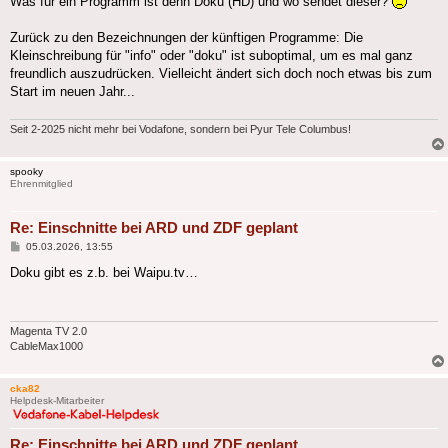
Was für ein Programm ist denn Doku (HD) und wo sendet dieser?
Zurück zu den Bezeichnungen der künftigen Programme: Die
Kleinschreibung für "info" oder "doku" ist suboptimal, um es mal ganz
freundlich auszudrücken. Vielleicht ändert sich doch noch etwas bis zum
Start im neuen Jahr...
Seit 2-2025 nicht mehr bei Vodafone, sondern bei Pyur Tele Columbus!
spooky
Ehrenmitglied
Re: Einschnitte bei ARD und ZDF geplant
Beitrag
05.03.2026, 13:55
Doku gibt es z.b. bei Waipu.tv…
Magenta TV 2.0
CableMax1000
cka82
Helpdesk-Mitarbeiter
Re: Einschnitte bei ARD und ZDF geplant