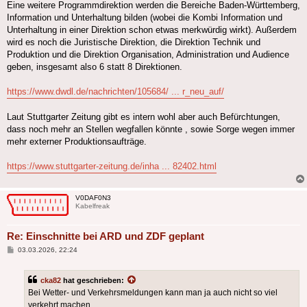
Eine weitere Programmdirektion werden die Bereiche Baden-Württemberg,
Information und Unterhaltung bilden (wobei die Kombi Information und
Unterhaltung in einer Direktion schon etwas merkwürdig wirkt). Außerdem
wird es noch die Juristische Direktion, die Direktion Technik und
Produktion und die Direktion Organisation, Administration und Audience
geben, insgesamt also 6 statt 8 Direktionen.
https://www.dwdl.de/nachrichten/105684/ ... r_neu_auf/
Laut Stuttgarter Zeitung gibt es intern wohl aber auch Befürchtungen,
dass noch mehr an Stellen wegfallen könnte , sowie Sorge wegen immer
mehr externer Produktionsaufträge.
https://www.stuttgarter-zeitung.de/inha ... 82402.html
V0DAF0N3
Kabelfreak
Re: Einschnitte bei ARD und ZDF geplant
Beitrag
03.03.2026, 22:24
cka82
hat geschrieben:
Bei Wetter- und Verkehrsmeldungen kann man ja auch nicht so viel
verkehrt machen.