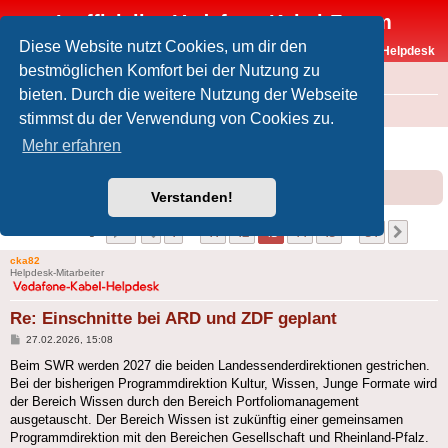
Inoffizielles Vodafone-Kabel-Forum
Diese Website nutzt Cookies, um dir den
Vodafone-Kabel-Helpdesk
bestmöglichen Komfort bei der Nutzung zu
FAQ
bieten. Durch die weitere Nutzung der Webseite
Foren-Übersicht
Offtopic
Medien
stimmst du der Verwendung von Cookies zu.
Einschnitte bei ARD und ZDF geplant
Mehr erfahren
Forumsregeln
Forenregeln
Verstanden!
Seite
43
von
51
1
41
42
43
44
45
51
Vorherige
Nächs
501 Beiträge
…
…
cka82
Helpdesk-Mitarbeiter
Re: Einschnitte bei ARD und ZDF geplant
Beitrag
27.02.2026, 15:08
Beim SWR werden 2027 die beiden Landessenderdirektionen gestrichen.
Bei der bisherigen Programmdirektion Kultur, Wissen, Junge Formate wird
der Bereich Wissen durch den Bereich Portfoliomanagement
ausgetauscht. Der Bereich Wissen ist zukünftig einer gemeinsamen
Programmdirektion mit den Bereichen Gesellschaft und Rheinland-Pfalz.