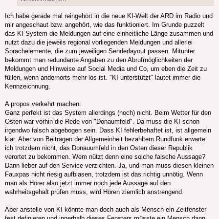
Ich habe gerade mal reingehört in die neue KI-Welt der ARD im Radio und
mir angeschaut bzw. angehört, wie das funktioniert. Im Grunde puzzelt
das KI-System die Meldungen auf eine einheitliche Länge zusammen und
nutzt dazu die jeweils regional vorliegenden Meldungen und allerlei
Sprachelemente, die zum jeweiligen Senderlayout passen. Mitunter
bekommt man redundante Angaben zu den Abrufmöglichkeiten der
Meldungen und Hinweise auf Social Media und Co, um eben die Zeit zu
füllen, wenn andernorts mehr los ist. "KI unterstützt" lautet immer die
Kennzeichnung.
A propos verkehrt machen:
Ganz perfekt ist das System allerdings (noch) nicht. Beim Wetter für den
Osten war vorhin die Rede von "Donaumfeld". Da muss die KI schon
irgendwo falsch abgebogen sein. Dass KI fehlerbehaftet ist, ist allgemein
klar. Aber von Beiträgen der Allgemeinheit bezahltem Rundfunk erwarte
ich trotzdem nicht, das Donauumfeld in den Osten dieser Republik
verortet zu bekommen. Wem nützt denn eine solche falsche Aussage?
Dann lieber auf den Service verzichten. Ja, und man muss diesen kleinen
Fauxpas nicht riesig aufblasen, trotzdem ist das richtig unnötig. Wenn
man als Hörer also jetzt immer noch jede Aussage auf den
wahrheitsgehalt prüfen muss, wird Hören ziemlich anstrengend.
Aber anstelle von KI könnte man doch auch als Mensch ein Zeitfenster
fest definieren und innerhalb dieses Fensters müsste ein Mensch dann