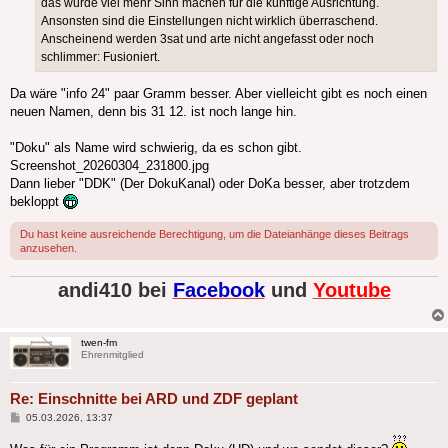
das würde viel mehr Sinn machen für die künftige Ausrichtung.
Ansonsten sind die Einstellungen nicht wirklich überraschend.
Anscheinend werden 3sat und arte nicht angefasst oder noch
schlimmer: Fusioniert.
Da wäre "info 24" paar Gramm besser. Aber vielleicht gibt es noch einen
neuen Namen, denn bis 31 12. ist noch lange hin.
"Doku" als Name wird schwierig, da es schon gibt.
Screenshot_20260304_231800.jpg
Dann lieber "DDK" (Der DokuKanal) oder DoKa besser, aber trotzdem
bekloppt
Du hast keine ausreichende Berechtigung, um die Dateianhänge dieses Beitrags
anzusehen.
andi410 bei
Facebook
und
Youtube
twen-fm
Ehrenmitglied
Re: Einschnitte bei ARD und ZDF geplant
Beitrag
05.03.2026, 13:37