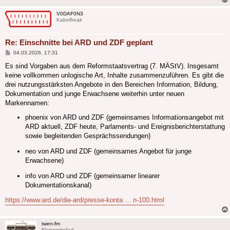
V0DAF0N3
Kabelfreak
Re: Einschnitte bei ARD und ZDF geplant
Beitrag
04.03.2026, 17:31
Es sind Vorgaben aus dem Reformstaatsvertrag (7. MÄStV). Insgesamt
keine vollkommen unlogische Art, Inhalte zusammenzuführen. Es gibt die
drei nutzungsstärksten Angebote in den Bereichen Information, Bildung,
Dokumentation und junge Erwachsene weiterhin unter neuen
Markennamen:
phoenix von ARD und ZDF (gemeinsames Informationsangebot mit
ARD aktuell, ZDF heute, Parlaments- und Ereignisberichterstattung
sowie begleitenden Gesprächssendungen)
neo von ARD und ZDF (gemeinsames Angebot für junge
Erwachsene)
info von ARD und ZDF (gemeinsamer linearer
Dokumentationskanal)
https://www.ard.de/die-ard/presse-konta ... n-100.html
twen-fm
Ehrenmitglied